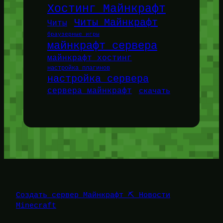
Хостинг Майнкрафт
Читы Майнкрафт
Читы
браузерные игры
майнкрафт сервера
майнкрафт хостинг
настройка плагинов
настройка сервера
сервера майнкрафт
скачать
Создать сервер Майнкрафт ⛏️ Новости
Minecraft