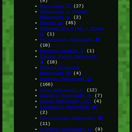
(8)
Программы ⌨️
(27)
Промокоды и Скидки
Майнкрафт 🎫
(2)
Прочее 🧱
(45)
Раздачи Игр Стим / Steam
🎲
(1)
Ресурспаки Майнкрафт 📚
(10)
Рецепты Крафта 🪚
(1)
Сборки Модов Майнкрафт
🧳
(18)
Сборки Серверов
Майнкрафт 🎁
(4)
Сервера Майнкрафт 🛜
(166)
Сиды Майнкрафт 🌱
(12)
Скачать Майнкрафт 🔽
(7)
Скины Майнкрафт 🤹🏻
(4)
Скриншоты Майнкрафт 📸
(2)
Текстурпаки Майнкрафт 🖼️
(11)
Утилиты Майнкрафт ✂️
(9)