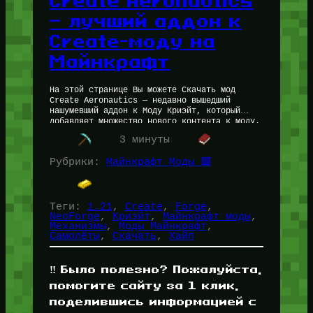
Create Aeronautics
— лучший аддон к
Create-моду на
Майнкрафт
На этой странице Вы можете Скачать мод
Create Aeronautics — недавно вышедший
нашумевший аддон к Моду Криэйт, который
добавляет множество нового контента к моду.
Фанаты ждали этого аддона годами. Скачать…
3 минуты
Рубрики:
Майнкрафт Моды 🟩
Теги:
1.21
, 
Create
, 
Forge
, 
NeoForge
, 
Криэйт
, 
Майнкрафт моды
, 
Механизмы
, 
Моды Майнкрафт
, 
Самолёты
, 
Скачать
, 
Хайп
‼️ Было полезно? Пожалуйста,
помогите сайту за 1 клик,
поделившись информацией с