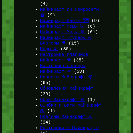
(4)
Майнкрафт ИИ Нейросети
🤖
(9)
Майнкрафт Карты 🗺️
(9)
Майнкрафт Мемы 🤣
(6)
Майнкрафт Моды 🟩
(61)
Майнкрафт Ютуберы и
Блогеры 🎥
(15)
Моды 💫
(30)
Настройка плагинов
Майнкрафт ⚒️
(35)
Настройка сервера
Майнкрафт 🔦
(53)
Новости Майнкрафт 🔴
(65)
Обновления Майнкрафт
(30)
Обои Майнкрафт 📔
(1)
Ошибки и Баги Майнкрафт
🐞
(1)
Плагины Майнкрафт ♨️
(24)
Постройки в Майнкрафте