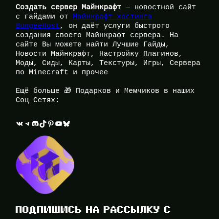
Создать сервер Майнкрафт
— новостной сайт
с гайдами от
Майнкрафт хостинга
BungeeHost
, он даёт услуги быстрого
создания своего Майнкрафт сервера. На
сайте Вы можете найти Лучшие Гайды,
Новости Майнкрафт, Настройку Плагинов,
Моды, Сиды, Карты, Текстуры, Игры, Сервера
по Minecraft и прочее
Ещё больше 🎁 Подарков и Мемчиков в наших
Соц Сетях:
ВКонтакте
Telegram
Discord
TikTok
Pinterest
YouTube
Bluesky
ПОДПИШИСЬ НА РАССЫЛКУ С