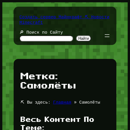
Перейти
к
содержимому
Создать сервер Майнкрафт ⛏️ Новости
Minecraft
🔎 Поиск по Сайту
Найти
Метка:
Самолёты
⛏️ Вы здесь:
Главная
»
Самолёты
Весь Контент По
Теме: