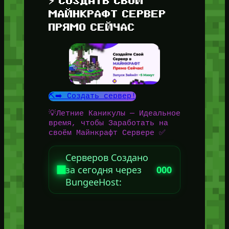
⚡ СОЗДАТЬ СВОЙ
МАЙНКРАФТ СЕРВЕР
ПРЯМО СЕЙЧАС
⛏️➡️ Создать сервер!
💡Летние Каникулы — Идеальное
время, чтобы Заработать на
своём Майнкрафт Сервере ✅
Серверов Создано
за сегодня через
000
BungeeHost: