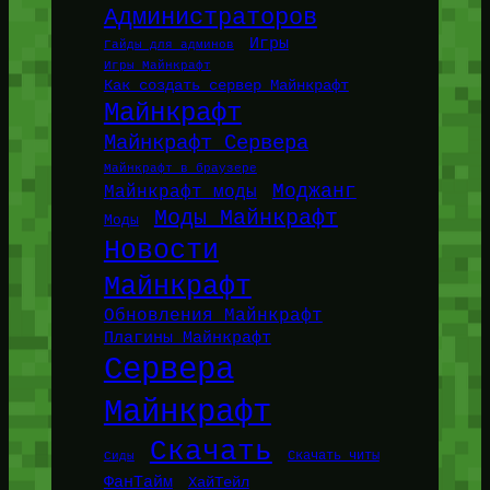
Администраторов
Игры
Гайды для админов
Игры Майнкрафт
Как создать сервер Майнкрафт
Майнкрафт
Майнкрафт Сервера
Майнкрафт в браузере
Моджанг
Майнкрафт моды
Моды Майнкрафт
Моды
Новости
Майнкрафт
Обновления Майнкрафт
Плагины Майнкрафт
Сервера
Майнкрафт
Скачать
Сиды
Скачать читы
ФанТайм
ХайТейл