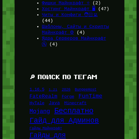
Фишки Майнкрафт ⭐
(2)
Хостинг Майнкрафт 🖥️
(47)
Читы и Конфиги 🧑🏻‍💻
(44)
Шаблоны, Сайты и Скрипты
Майнкрафт ⚙️
(4)
Ядра Серверов Майнкрафт
🚰
(4)
🔎 ПОИСК ПО ТЕГАМ
1.16.5
1.21
2026
BungeeHost
FunTime
FateRealm
Forge
Java
HyTale
Minecraft
Бесплатно
Mojang
Гайд для Админов
Гайды Майнкрафт
Гайды для