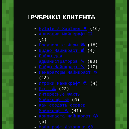
ℹ️ РУБРИКИ КОНТЕНТА
HyTale / ХайТейл 🌳
(16)
Анимации Майнкрафт 🎞️
(1)
Браузерные Игры 🎮
(18)
Видео Майнкрафт 📽️
(4)
Гайды для
администраторов 🔧
(98)
Гайды Майнкрафт 🔨
(17)
Генераторы Майнкрафт 🔁
(13)
Игроки Майнкрафт 😎
(4)
Игры 🕹️
(22)
Интересные Факты
Майнкрафт 💡
(6)
Как создать сервер
Майнкрафт ⛏️
(41)
Крипипаста Майнкрафт 😱
(5)
Майнкрафт Датапаки 📦