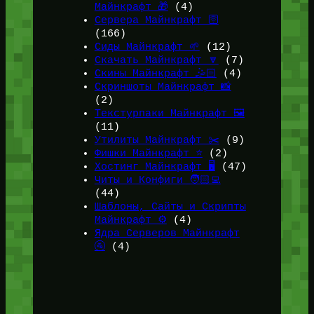
Майнкрафт 🎁
(4)
Сервера Майнкрафт 🛜
(166)
Сиды Майнкрафт 🌱
(12)
Скачать Майнкрафт 🔽
(7)
Скины Майнкрафт 🤹🏻
(4)
Скриншоты Майнкрафт 📸
(2)
Текстурпаки Майнкрафт 🖼️
(11)
Утилиты Майнкрафт ✂️
(9)
Фишки Майнкрафт ⭐
(2)
Хостинг Майнкрафт 🖥️
(47)
Читы и Конфиги 🧑🏻‍💻
(44)
Шаблоны, Сайты и Скрипты
Майнкрафт ⚙️
(4)
Ядра Серверов Майнкрафт
🚰
(4)