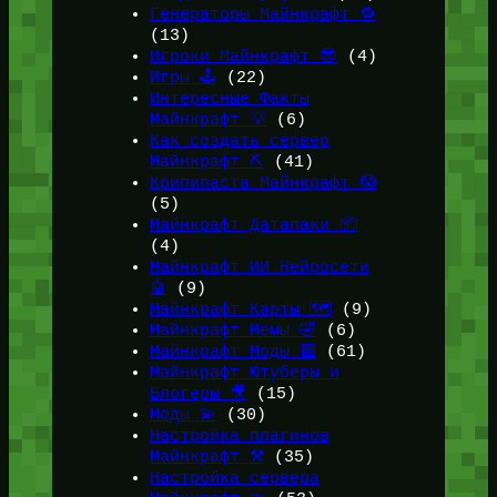
Генераторы Майнкрафт 🔁
(13)
Игроки Майнкрафт 😎
(4)
Игры 🕹️
(22)
Интересные Факты
Майнкрафт 💡
(6)
Как создать сервер
Майнкрафт ⛏️
(41)
Крипипаста Майнкрафт 😱
(5)
Майнкрафт Датапаки 📦
(4)
Майнкрафт ИИ Нейросети
🤖
(9)
Майнкрафт Карты 🗺️
(9)
Майнкрафт Мемы 🤣
(6)
Майнкрафт Моды 🟩
(61)
Майнкрафт Ютуберы и
Блогеры 🎥
(15)
Моды 💫
(30)
Настройка плагинов
Майнкрафт ⚒️
(35)
Настройка сервера