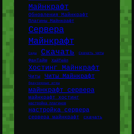
Майнкрафт
Обновления Майнкрафт
Плагины Майнкрафт
Сервера
Майнкрафт
Скачать
Сиды
Скачать читы
ФанТайм
ХайТейл
Хостинг Майнкрафт
Читы Майнкрафт
Читы
браузерные игры
майнкрафт сервера
майнкрафт хостинг
настройка плагинов
настройка сервера
сервера майнкрафт
скачать