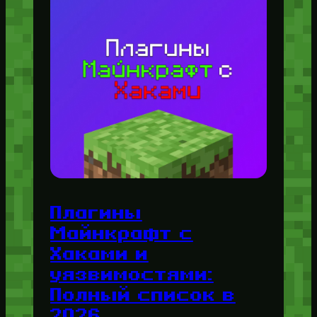
Плагины
Майнкрафт с
Хаками и
уязвимостями:
Полный список в
2026