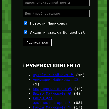
Новости Майнкрафт
Акции и скидки BungeeHost
ℹ️ РУБРИКИ КОНТЕНТА
HyTale / ХайТейл 🌳
(16)
Анимации Майнкрафт 🎞️
(1)
Браузерные Игры 🎮
(18)
Видео Майнкрафт 📽️
(4)
Гайды для
администраторов 🔧
(98)
Гайды Майнкрафт 🔨
(17)