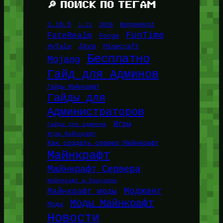
🔎 ПОИСК ПО ТЕГАМ
1.16.5
1.21
2026
BungeeHost
FunTime
FateRealm
Forge
Java
HyTale
Minecraft
Бесплатно
Mojang
Гайд для Админов
Гайды Майнкрафт
Гайды для
Администраторов
Игры
Гайды для админов
Игры Майнкрафт
Как создать сервер Майнкрафт
Майнкрафт
Майнкрафт Сервера
Майнкрафт в браузере
Моджанг
Майнкрафт моды
Моды Майнкрафт
Моды
Новости