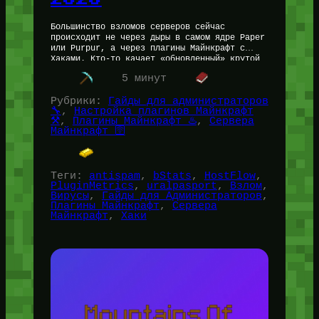
Большинство взломов серверов сейчас
происходит не через дыры в самом ядре Paper
или Purpur, а через плагины Майнкрафт с
Хаками. Кто-то качает «обновленный» крутой
плагинб или фикс протокола с сомнительного…
5 минут
Рубрики:
Гайды для администраторов
🔧
, 
Настройка плагинов Майнкрафт
⚒️
, 
Плагины Майнкрафт ♨️
, 
Сервера
Майнкрафт 🛜
Теги:
antispam
, 
bStats
, 
HostFlow
, 
PluginMetrics
, 
uralpasport
, 
Взлом
, 
Вирусы
, 
Гайды для Администраторов
, 
Плагины Майнкрафт
, 
Сервера
Майнкрафт
, 
Хаки