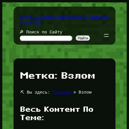
Перейти
к
содержимому
Создать сервер Майнкрафт ⛏️ Новости
Minecraft
🔎 Поиск по Сайту
Найти
Метка:
Взлом
⛏️ Вы здесь:
Главная
»
Взлом
Весь Контент По
Теме: