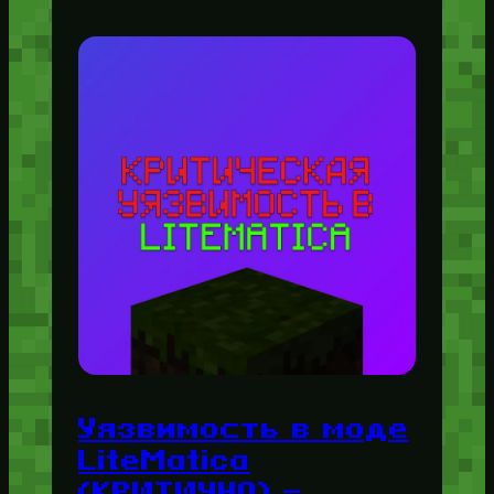
Уязвимость в моде
LiteMatica
(КРИТИЧНО) —