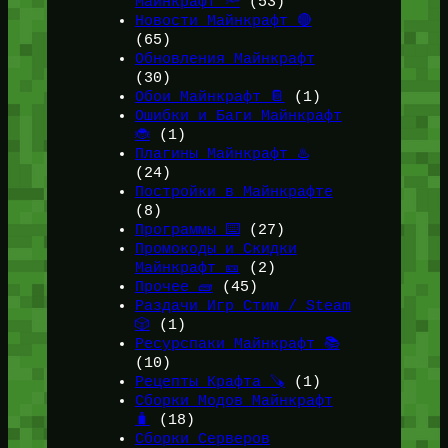
Майнкрафт 🔦
(53)
Новости Майнкрафт 🔴
(65)
Обновления Майнкрафт
(30)
Обои Майнкрафт 📔
(1)
Ошибки и Баги Майнкрафт
🐞
(1)
Плагины Майнкрафт ♨️
(24)
Постройки в Майнкрафте
(8)
Программы ⌨️
(27)
Промокоды и Скидки
Майнкрафт 🎫
(2)
Прочее 🧱
(45)
Раздачи Игр Стим / Steam
🎲
(1)
Ресурспаки Майнкрафт 📚
(10)
Рецепты Крафта 🪚
(1)
Сборки Модов Майнкрафт
🧳
(18)
Сборки Серверов