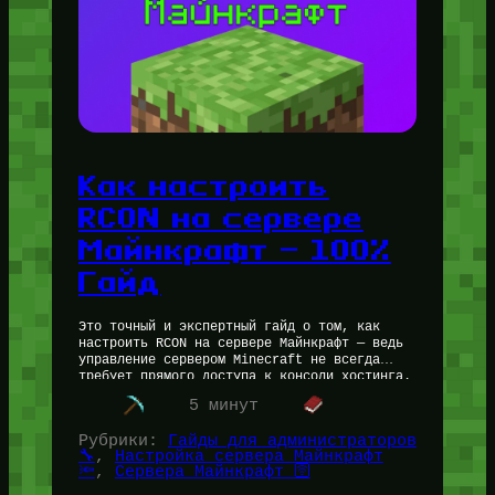
Как настроить
RCON на сервере
Майнкрафт — 100%
Гайд
Это точный и экспертный гайд о том, как
настроить RCON на сервере Майнкрафт — ведь
управление сервером Minecraft не всегда
требует прямого доступа к консоли хостинга.
Если вам нужно выдавать…
5 минут
Рубрики:
Гайды для администраторов
🔧
, 
Настройка сервера Майнкрафт
🔦
, 
Сервера Майнкрафт 🛜