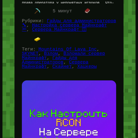
права оператора у непонятных игроков… Что-
ж, ситуация неприятная —…
5 минут
Рубрики:
Гайды для администраторов
🔧
, 
Настройка сервера Майнкрафт
🔦
, 
Сервера Майнкрафт 🛜
Теги:
Mountains Of Lava Inc
, 
SKYNET
, 
Взлом
, 
Взломали сервер
Майнкрафт
, 
Гайды для
Администраторов
, 
Сервера
Майнкрафт
, 
Скайнет
, 
Хацкеры