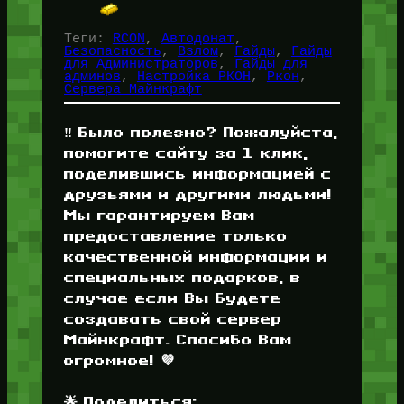
Теги:
RCON
, 
Автодонат
, 
Безопасность
, 
Взлом
, 
Гайды
, 
Гайды
для Администраторов
, 
Гайды для
админов
, 
Настройка РКОН
, 
Ркон
, 
Сервера Майнкрафт
‼️ Было полезно? Пожалуйста,
помогите сайту за 1 клик,
поделившись информацией с
друзьями и другими людьми!
Мы гарантируем Вам
предоставление только
качественной информации и
специальных подарков, в
случае если Вы будете
создавать свой сервер
Майнкрафт. Спасибо Вам
огромное! 💜
🌟 Поделиться: