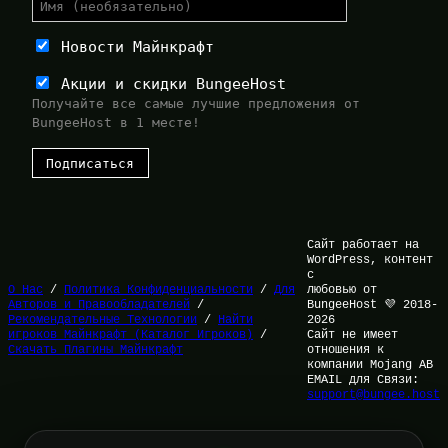
Новости Майнкрафт
Акции и скидки BungeeHost
Получайте все самые лучшие предложения от
BungeeHost в 1 месте!
Сайт работает на
WordPress, контент
с
О Нас
/
Политика Конфиденциальности
/
Для
любовью от
Авторов и Правообладателей
/
BungeeHost 💜 2018-
Рекомендательные Технологии
/
Найти
2026
игроков Майнкрафт (Каталог Игроков)
/
Сайт не имеет
Скачать Плагины Майнкрафт
отношения к
компании Mojang AB
EMAIL для Связи:
support@bungee.host