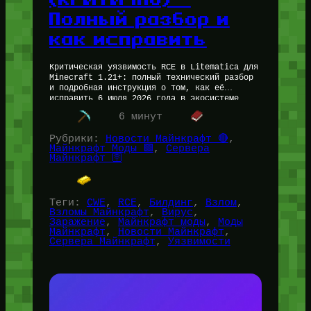
Полный разбор и
как исправить
Критическая уязвимость RCE в Litematica для
Minecraft 1.21+: полный технический разбор
и подробная инструкция о том, как её
исправить 6 июля 2026 года в экосистеме
моддинга Minecraft Java Edition произошел…
6 минут
Рубрики:
Новости Майнкрафт 🔴
, 
Майнкрафт Моды 🟩
, 
Сервера
Майнкрафт 🛜
Теги:
CWE
, 
RCE
, 
Билдинг
, 
Взлом
, 
Взломы Майнкрафт
, 
Вирус
, 
Заражение
, 
Майнкрафт моды
, 
Моды
Майнкрафт
, 
Новости Майнкрафт
, 
Сервера Майнкрафт
, 
Уязвимости