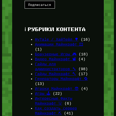
ℹ️ РУБРИКИ КОНТЕНТА
HyTale / ХайТейл 🌳
(16)
Анимации Майнкрафт 🎞️
(1)
Браузерные Игры 🎮
(18)
Видео Майнкрафт 📽️
(4)
Гайды для
администраторов 🔧
(98)
Гайды Майнкрафт 🔨
(17)
Генераторы Майнкрафт 🔁
(13)
Игроки Майнкрафт 😎
(4)
Игры 🕹️
(22)
Интересные Факты
Майнкрафт 💡
(6)
Как создать сервер
Майнкрафт ⛏️
(41)