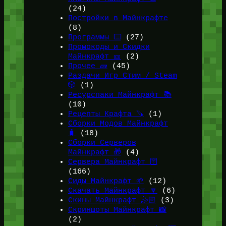
(24)
Постройки в Майнкрафте
(8)
Программы ⌨️
(27)
Промокоды и Скидки
Майнкрафт 🎫
(2)
Прочее 🧱
(45)
Раздачи Игр Стим / Steam
🎲
(1)
Ресурспаки Майнкрафт 📚
(10)
Рецепты Крафта 🪚
(1)
Сборки Модов Майнкрафт
🧳
(18)
Сборки Серверов
Майнкрафт 🎁
(4)
Сервера Майнкрафт 🛜
(166)
Сиды Майнкрафт 🌱
(12)
Скачать Майнкрафт 🔽
(6)
Скины Майнкрафт 🤹🏻
(3)
Скриншоты Майнкрафт 📸
(2)