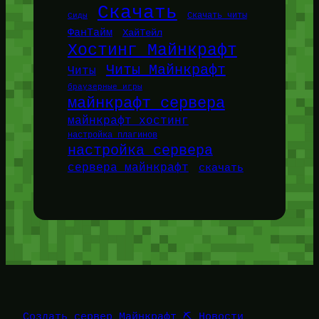
Скачать
Сиды
Скачать читы
ФанТайм
ХайТейл
Хостинг Майнкрафт
Читы Майнкрафт
Читы
браузерные игры
майнкрафт сервера
майнкрафт хостинг
настройка плагинов
настройка сервера
сервера майнкрафт
скачать
Создать сервер Майнкрафт ⛏️ Новости