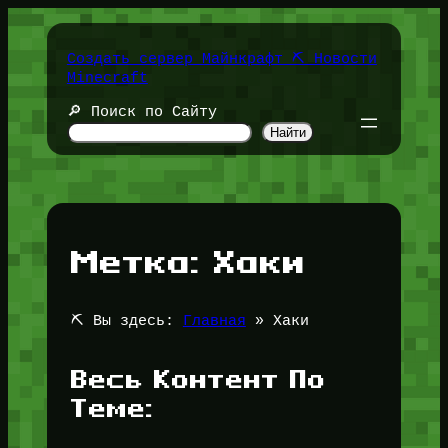
Перейти
к
содержимому
Создать сервер Майнкрафт ⛏️ Новости
Minecraft
🔎 Поиск по Сайту
Найти
Метка:
Хаки
⛏️ Вы здесь:
Главная
»
Хаки
Весь Контент По
Теме: