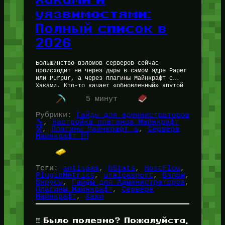
уязвимостями:
Полный список в
2026
Большинство взломов серверов сейчас
происходит не через дыры в самом ядре Paper
или Purpur, а через плагины Майнкрафт с
Хаками. Кто-то качает «обновленный» крутой
плагинб или фикс протокола с сомнительного…
5 минут
Рубрики:
Гайды для администраторов
🔧
, 
Настройка плагинов Майнкрафт
⚒️
, 
Плагины Майнкрафт ♨️
, 
Сервера
Майнкрафт 🛜
Теги:
antispam
, 
bStats
, 
HostFlow
, 
PluginMetrics
, 
uralpasport
, 
Взлом
, 
Вирусы
, 
Гайды для Администраторов
, 
Плагины Майнкрафт
, 
Сервера
Майнкрафт
, 
Хаки
‼️ Было полезно? Пожалуйста,