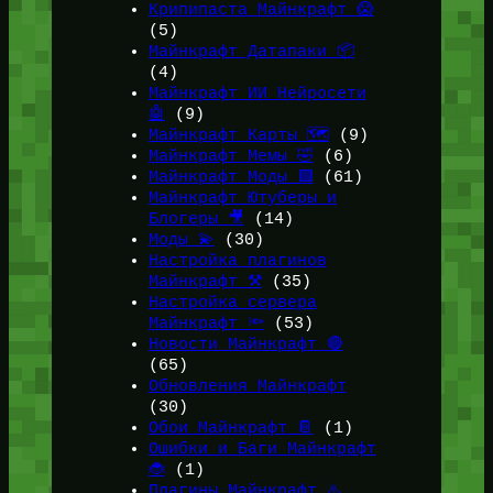
Крипипаста Майнкрафт 😱
(5)
Майнкрафт Датапаки 📦
(4)
Майнкрафт ИИ Нейросети
🤖
(9)
Майнкрафт Карты 🗺️
(9)
Майнкрафт Мемы 🤣
(6)
Майнкрафт Моды 🟩
(61)
Майнкрафт Ютуберы и
Блогеры 🎥
(14)
Моды 💫
(30)
Настройка плагинов
Майнкрафт ⚒️
(35)
Настройка сервера
Майнкрафт 🔦
(53)
Новости Майнкрафт 🔴
(65)
Обновления Майнкрафт
(30)
Обои Майнкрафт 📔
(1)
Ошибки и Баги Майнкрафт
🐞
(1)
Плагины Майнкрафт ♨️