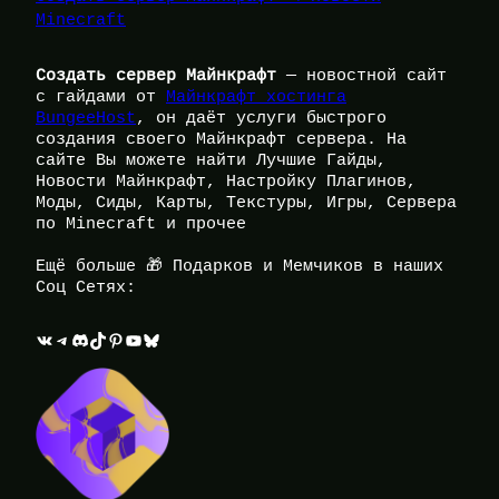
Minecraft
Создать сервер Майнкрафт
— новостной сайт
с гайдами от
Майнкрафт хостинга
BungeeHost
, он даёт услуги быстрого
создания своего Майнкрафт сервера. На
сайте Вы можете найти Лучшие Гайды,
Новости Майнкрафт, Настройку Плагинов,
Моды, Сиды, Карты, Текстуры, Игры, Сервера
по Minecraft и прочее
Ещё больше 🎁 Подарков и Мемчиков в наших
Соц Сетях:
ВКонтакте
Telegram
Discord
TikTok
Pinterest
YouTube
Bluesky