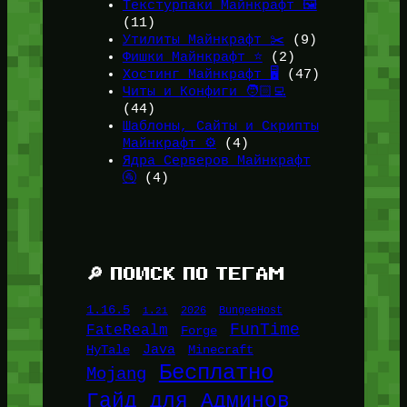
Текстурпаки Майнкрафт 🖼️
(11)
Утилиты Майнкрафт ✂️
(9)
Фишки Майнкрафт ⭐
(2)
Хостинг Майнкрафт 🖥️
(47)
Читы и Конфиги 🧑🏻‍💻
(44)
Шаблоны, Сайты и Скрипты
Майнкрафт ⚙️
(4)
Ядра Серверов Майнкрафт
🚰
(4)
🔎 ПОИСК ПО ТЕГАМ
1.16.5
1.21
2026
BungeeHost
FunTime
FateRealm
Forge
Java
HyTale
Minecraft
Бесплатно
Mojang
Гайд для Админов