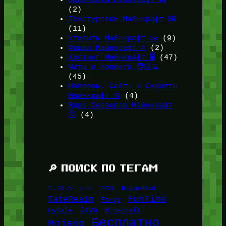
Скриншоты Майнкрафт 📸
(2)
Текстурпаки Майнкрафт 🖼️
(11)
Утилиты Майнкрафт ✂️
(9)
Фишки Майнкрафт ⭐
(2)
Хостинг Майнкрафт 🖥️
(47)
Читы и Конфиги 🧑🏻‍💻
(45)
Шаблоны, Сайты и Скрипты
Майнкрафт ⚙️
(4)
Ядра Серверов Майнкрафт
🚰
(4)
🔎 ПОИСК ПО ТЕГАМ
1.16.5
1.21
2026
BungeeHost
FunTime
FateRealm
Forge
Java
HyTale
Minecraft
Бесплатно
Mojang