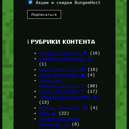
Акции и скидки BungeeHost
ℹ️ РУБРИКИ КОНТЕНТА
HyTale / ХайТейл 🌳
(16)
Анимации Майнкрафт 🎞️
(1)
Браузерные Игры 🎮
(18)
Видео Майнкрафт 📽️
(4)
Гайды для
администраторов 🔧
(98)
Гайды Майнкрафт 🔨
(17)
Генераторы Майнкрафт 🔁
(13)
Игроки Майнкрафт 😎
(4)
Игры 🕹️
(22)
Интересные Факты
Майнкрафт 💡
(6)