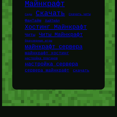
Майнкрафт
Скачать
Сиды
Скачать читы
ФанТайм
ХайТейл
Хостинг Майнкрафт
Читы Майнкрафт
Читы
браузерные игры
майнкрафт сервера
майнкрафт хостинг
настройка плагинов
настройка сервера
сервера майнкрафт
скачать