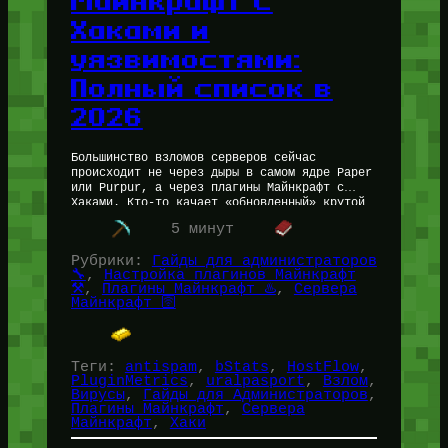
Майнкрафт с
Хаками и
уязвимостями:
Полный список в
2026
Большинство взломов серверов сейчас
происходит не через дыры в самом ядре Paper
или Purpur, а через плагины Майнкрафт с
Хаками. Кто-то качает «обновленный» крутой
плагинб или фикс протокола с сомнительного…
5 минут
Рубрики:
Гайды для администраторов
🔧
, 
Настройка плагинов Майнкрафт
⚒️
, 
Плагины Майнкрафт ♨️
, 
Сервера
Майнкрафт 🛜
Теги:
antispam
, 
bStats
, 
HostFlow
, 
PluginMetrics
, 
uralpasport
, 
Взлом
, 
Вирусы
, 
Гайды для Администраторов
, 
Плагины Майнкрафт
, 
Сервера
Майнкрафт
, 
Хаки