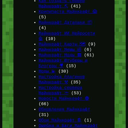
Как создать сервер
Майнкрафт ⛏️
(41)
Крипипаста Майнкрафт 😱
(5)
Майнкрафт Датапаки 📦
(4)
Майнкрафт ИИ Нейросети
🤖
(10)
Майнкрафт Карты 🗺️
(9)
Майнкрафт Мемы 🤣
(6)
Майнкрафт Моды 🟩
(61)
Майнкрафт Ютуберы и
Блогеры 🎥
(15)
Моды 💫
(30)
Настройка плагинов
Майнкрафт ⚒️
(35)
Настройка сервера
Майнкрафт 🔦
(53)
Новости Майнкрафт 🔴
(66)
Обновления Майнкрафт
(31)
Обои Майнкрафт 📔
(1)
Ошибки и Баги Майнкрафт