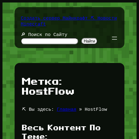
Перейти
к
содержимому
Создать сервер Майнкрафт ⛏️ Новости
Minecraft
🔎 Поиск по Сайту
Найти
Метка:
HostFlow
⛏️ Вы здесь:
Главная
»
HostFlow
Весь Контент По
Теме: