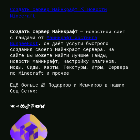
Создать сервер Майнкрафт ⛏️ Новости
Minecraft
Создать сервер Майнкрафт
— новостной сайт
с гайдами от
Майнкрафт хостинга
BungeeHost
, он даёт услуги быстрого
создания своего Майнкрафт сервера. На
сайте Вы можете найти Лучшие Гайды,
Новости Майнкрафт, Настройку Плагинов,
Моды, Сиды, Карты, Текстуры, Игры, Сервера
по Minecraft и прочее
Ещё больше 🎁 Подарков и Мемчиков в наших
Соц Сетях:
ВКонтакте
Telegram
Discord
TikTok
Pinterest
YouTube
Bluesky