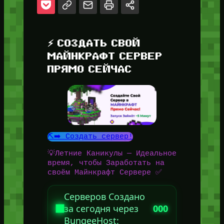
⚡ СОЗДАТЬ СВОЙ
МАЙНКРАФТ СЕРВЕР
ПРЯМО СЕЙЧАС
⛏️➡️ Создать сервер!
💡Летние Каникулы — Идеальное
время, чтобы Заработать на
своём Майнкрафт Сервере ✅
Серверов Создано
за сегодня через
000
BungeeHost: