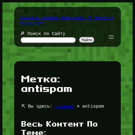
Перейти
к
содержимому
Создать сервер Майнкрафт ⛏️ Новости
Minecraft
🔎 Поиск по Сайту
Найти
Метка:
antispam
⛏️ Вы здесь:
Главная
»
antispam
Весь Контент По
Теме: