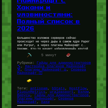
Майнкрафт с
Хаками и
уязвимостями:
Полный список в
2026
Большинство взломов серверов сейчас
происходит не через дыры в самом ядре Paper
или Purpur, а через плагины Майнкрафт с
Хаками. Кто-то качает «обновленный» крутой
плагинб или фикс протокола с сомнительного…
5 минут
Рубрики:
Гайды для администраторов
🔧
, 
Настройка плагинов Майнкрафт
⚒️
, 
Плагины Майнкрафт ♨️
, 
Сервера
Майнкрафт 🛜
Теги:
antispam
, 
bStats
, 
HostFlow
, 
PluginMetrics
, 
uralpasport
, 
Взлом
, 
Вирусы
, 
Гайды для Администраторов
, 
Плагины Майнкрафт
, 
Сервера
Майнкрафт
, 
Хаки