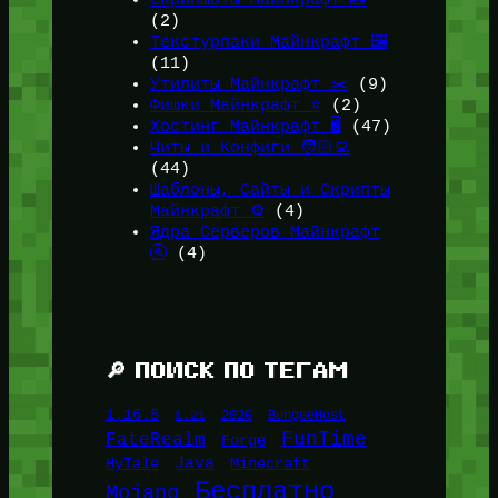
Скриншоты Майнкрафт 📸
(2)
Текстурпаки Майнкрафт 🖼️
(11)
Утилиты Майнкрафт ✂️
(9)
Фишки Майнкрафт ⭐
(2)
Хостинг Майнкрафт 🖥️
(47)
Читы и Конфиги 🧑🏻‍💻
(44)
Шаблоны, Сайты и Скрипты
Майнкрафт ⚙️
(4)
Ядра Серверов Майнкрафт
🚰
(4)
🔎 ПОИСК ПО ТЕГАМ
1.16.5
1.21
2026
BungeeHost
FunTime
FateRealm
Forge
Java
HyTale
Minecraft
Бесплатно
Mojang