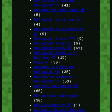
Как создать сервер
Майнкрафт ⛏️
(41)
Крипипаста Майнкрафт 😱
(5)
Майнкрафт Датапаки 📦
(4)
Майнкрафт ИИ Нейросети
🤖
(9)
Майнкрафт Карты 🗺️
(9)
Майнкрафт Мемы 🤣
(6)
Майнкрафт Моды 🟩
(61)
Майнкрафт Ютуберы и
Блогеры 🎥
(15)
Моды 💫
(30)
Настройка плагинов
Майнкрафт ⚒️
(35)
Настройка сервера
Майнкрафт 🔦
(53)
Новости Майнкрафт 🔴
(65)
Обновления Майнкрафт
(30)
Обои Майнкрафт 📔
(1)
Ошибки и Баги Майнкрафт