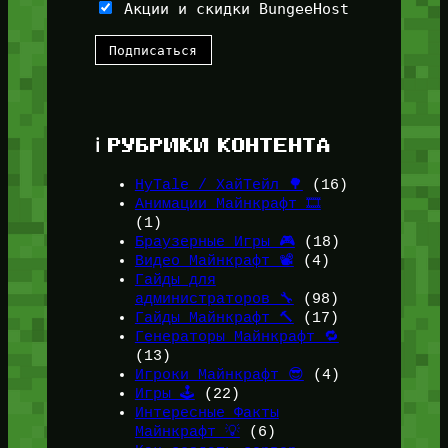
Акции и скидки BungeeHost
ℹ️ РУБРИКИ КОНТЕНТА
HyTale / ХайТейл 🌳
(16)
Анимации Майнкрафт 🎞️
(1)
Браузерные Игры 🎮
(18)
Видео Майнкрафт 📽️
(4)
Гайды для
администраторов 🔧
(98)
Гайды Майнкрафт 🔨
(17)
Генераторы Майнкрафт 🔁
(13)
Игроки Майнкрафт 😎
(4)
Игры 🕹️
(22)
Интересные Факты
Майнкрафт 💡
(6)