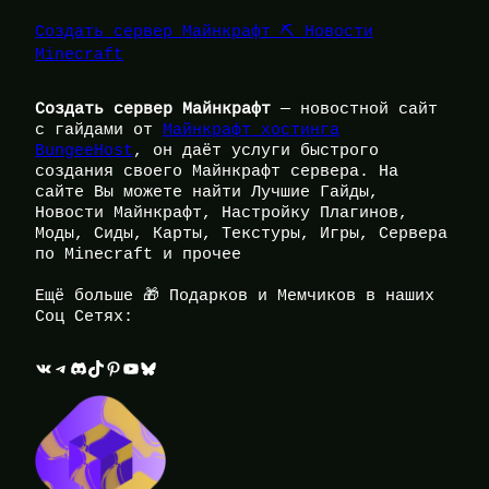
Создать сервер Майнкрафт ⛏️ Новости
Minecraft
Создать сервер Майнкрафт
— новостной сайт
с гайдами от
Майнкрафт хостинга
BungeeHost
, он даёт услуги быстрого
создания своего Майнкрафт сервера. На
сайте Вы можете найти Лучшие Гайды,
Новости Майнкрафт, Настройку Плагинов,
Моды, Сиды, Карты, Текстуры, Игры, Сервера
по Minecraft и прочее
Ещё больше 🎁 Подарков и Мемчиков в наших
Соц Сетях:
ВКонтакте
Telegram
Discord
TikTok
Pinterest
YouTube
Bluesky