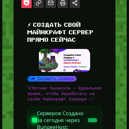
⚡ СОЗДАТЬ СВОЙ
МАЙНКРАФТ СЕРВЕР
ПРЯМО СЕЙЧАС
⛏️➡️ Создать сервер!
💡Летние Каникулы — Идеальное
время, чтобы Заработать на
своём Майнкрафт Сервере ✅
Серверов Создано
за сегодня через
000
BungeeHost: