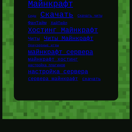
Майнкрафт
Скачать
Сиды
Скачать читы
ФанТайм
ХайТейл
Хостинг Майнкрафт
Читы Майнкрафт
Читы
браузерные игры
майнкрафт сервера
майнкрафт хостинг
настройка плагинов
настройка сервера
сервера майнкрафт
скачать