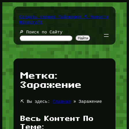
Перейти
к
содержимому
Создать сервер Майнкрафт ⛏️ Новости
Minecraft
🔎 Поиск по Сайту
Найти
Метка:
Заражение
⛏️ Вы здесь:
Главная
»
Заражение
Весь Контент По
Теме: