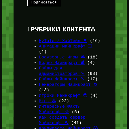
ℹ️ РУБРИКИ КОНТЕНТА
HyTale / ХайТейл 🌳
(16)
Анимации Майнкрафт 🎞️
(1)
Браузерные Игры 🎮
(18)
Видео Майнкрафт 📽️
(4)
Гайды для
администраторов 🔧
(98)
Гайды Майнкрафт 🔨
(17)
Генераторы Майнкрафт 🔁
(13)
Игроки Майнкрафт 😎
(4)
Игры 🕹️
(22)
Интересные Факты
Майнкрафт 💡
(6)
Как создать сервер
Майнкрафт ⛏️
(41)
Крипипаста Майнкрафт 😱