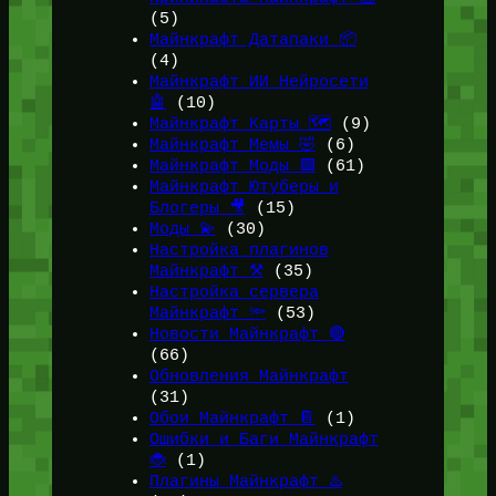
(5)
Майнкрафт Датапаки 📦
(4)
Майнкрафт ИИ Нейросети
🤖
(10)
Майнкрафт Карты 🗺️
(9)
Майнкрафт Мемы 🤣
(6)
Майнкрафт Моды 🟩
(61)
Майнкрафт Ютуберы и
Блогеры 🎥
(15)
Моды 💫
(30)
Настройка плагинов
Майнкрафт ⚒️
(35)
Настройка сервера
Майнкрафт 🔦
(53)
Новости Майнкрафт 🔴
(66)
Обновления Майнкрафт
(31)
Обои Майнкрафт 📔
(1)
Ошибки и Баги Майнкрафт
🐞
(1)
Плагины Майнкрафт ♨️