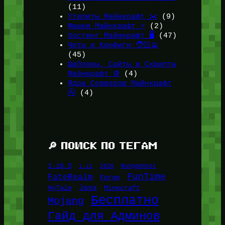
(11)
Утилиты Майнкрафт ✂️
(9)
Фишки Майнкрафт ⭐
(2)
Хостинг Майнкрафт 🖥️
(47)
Читы и Конфиги 🧑🏻‍💻
(45)
Шаблоны, Сайты и Скрипты
Майнкрафт ⚙️
(4)
Ядра Серверов Майнкрафт
🚰
(4)
🔎 ПОИСК ПО ТЕГАМ
1.16.5
1.21
2026
BungeeHost
FunTime
FateRealm
Forge
Java
HyTale
Minecraft
Бесплатно
Mojang
Гайд для Админов