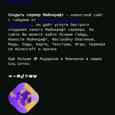
Minecraft
Создать сервер Майнкрафт
— новостной сайт
с гайдами от
Майнкрафт хостинга
BungeeHost
, он даёт услуги быстрого
создания своего Майнкрафт сервера. На
сайте Вы можете найти Лучшие Гайды,
Новости Майнкрафт, Настройку Плагинов,
Моды, Сиды, Карты, Текстуры, Игры, Сервера
по Minecraft и прочее
Ещё больше 🎁 Подарков и Мемчиков в наших
Соц Сетях:
ВКонтакте
Telegram
Discord
TikTok
Pinterest
YouTube
Bluesky