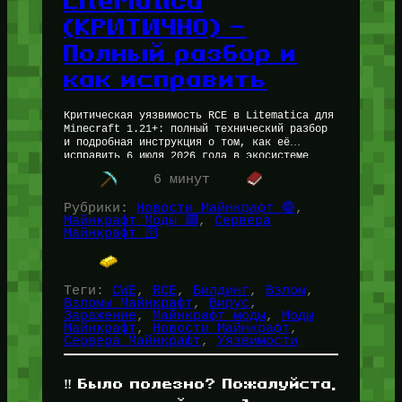
LiteMatica
(КРИТИЧНО) —
Полный разбор и
как исправить
Критическая уязвимость RCE в Litematica для
Minecraft 1.21+: полный технический разбор
и подробная инструкция о том, как её
исправить 6 июля 2026 года в экосистеме
моддинга Minecraft Java Edition произошел…
6 минут
Рубрики:
Новости Майнкрафт 🔴
, 
Майнкрафт Моды 🟩
, 
Сервера
Майнкрафт 🛜
Теги:
CWE
, 
RCE
, 
Билдинг
, 
Взлом
, 
Взломы Майнкрафт
, 
Вирус
, 
Заражение
, 
Майнкрафт моды
, 
Моды
Майнкрафт
, 
Новости Майнкрафт
, 
Сервера Майнкрафт
, 
Уязвимости
‼️ Было полезно? Пожалуйста,