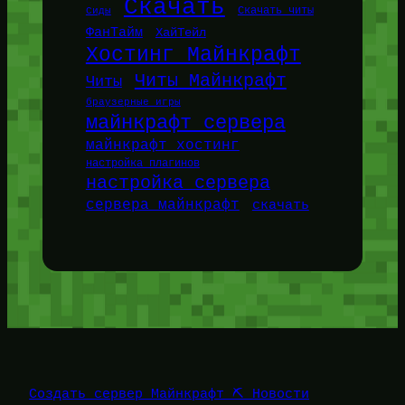
Скачать
Сиды
Скачать читы
ФанТайм
ХайТейл
Хостинг Майнкрафт
Читы Майнкрафт
Читы
браузерные игры
майнкрафт сервера
майнкрафт хостинг
настройка плагинов
настройка сервера
сервера майнкрафт
скачать
Создать сервер Майнкрафт ⛏️ Новости