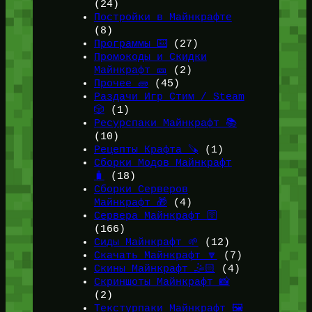
(24)
Постройки в Майнкрафте
(8)
Программы ⌨️
(27)
Промокоды и Скидки
Майнкрафт 🎫
(2)
Прочее 🧱
(45)
Раздачи Игр Стим / Steam
🎲
(1)
Ресурспаки Майнкрафт 📚
(10)
Рецепты Крафта 🪚
(1)
Сборки Модов Майнкрафт
🧳
(18)
Сборки Серверов
Майнкрафт 🎁
(4)
Сервера Майнкрафт 🛜
(166)
Сиды Майнкрафт 🌱
(12)
Скачать Майнкрафт 🔽
(7)
Скины Майнкрафт 🤹🏻
(4)
Скриншоты Майнкрафт 📸
(2)
Текстурпаки Майнкрафт 🖼️