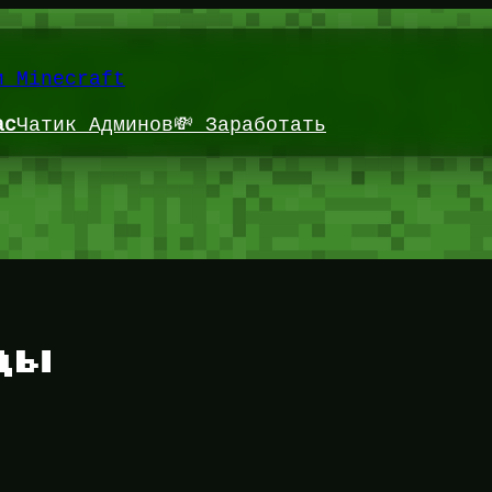
и Minecraft
ас
Чатик Админов
💸 Заработать
ды