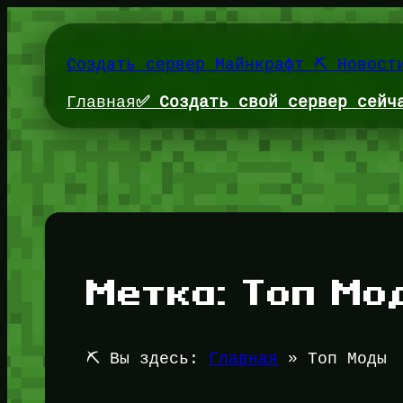
Перейти
к
содержимому
Создать сервер Майнкрафт ⛏️ Новост
Главная
✅ Создать свой сервер сейч
Метка:
Топ Мо
⛏️ Вы здесь:
Главная
»
Топ Моды