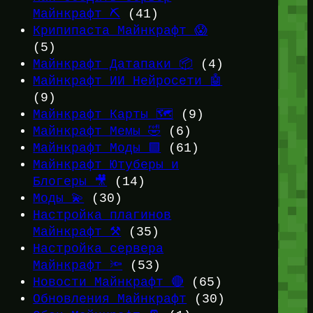
Майнкрафт ⛏️
(41)
Крипипаста Майнкрафт 😱
(5)
Майнкрафт Датапаки 📦
(4)
Майнкрафт ИИ Нейросети 🤖
(9)
Майнкрафт Карты 🗺️
(9)
Майнкрафт Мемы 🤣
(6)
Майнкрафт Моды 🟩
(61)
Майнкрафт Ютуберы и
Блогеры 🎥
(14)
Моды 💫
(30)
Настройка плагинов
Майнкрафт ⚒️
(35)
Настройка сервера
Майнкрафт 🔦
(53)
Новости Майнкрафт 🔴
(65)
Обновления Майнкрафт
(30)