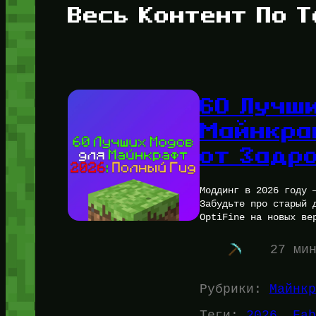
Весь Контент По Т
60 Лучш
Майнкра
от Задр
Моддинг в 2026 году 
Забудьте про старый 
OptiFine на новых ве
27 ми
Рубрики:
Майнкр
Теги:
2026
, 
Fab