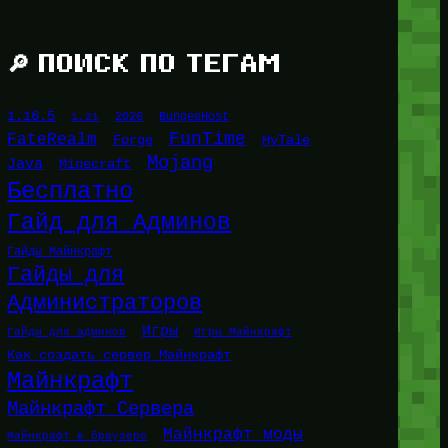
🔎 ПОИСК ПО ТЕГАМ
1.16.5
1.21
2026
BungeeHost
FunTime
FateRealm
HyTale
Forge
Mojang
Java
Minecraft
Бесплатно
Гайд для Админов
Гайды Майнкрафт
Гайды для
Администраторов
Игры
Гайды для админов
Игры Майнкрафт
Как создать сервер Майнкрафт
Майнкрафт
Майнкрафт Сервера
Майнкрафт моды
Майнкрафт в браузере