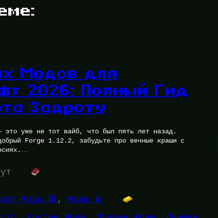
еме:
их Модов для
фт 2026: Полный Гид
ота Задроту
— это уже не тот вайб, что был пять лет назад.
добрый Forge 1.12.2, забудьте про вечные краши с
рсиях.…
нут
афт Моды 🟩
, 
Моды 💫
ric
, 
Крутые Моды
, 
Лучшие Моды
, 
Лучшие