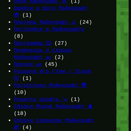
Обои Майнкрафт 📔
(1)
Ошибки и Баги Майнкрафт
🐞
(1)
Плагины Майнкрафт ♨️
(24)
Постройки в Майнкрафте
(8)
Программы ⌨️
(27)
Промокоды и Скидки
Майнкрафт 🎫
(2)
Прочее 🧱
(45)
Раздачи Игр Стим / Steam
🎲
(1)
Ресурспаки Майнкрафт 📚
(10)
Рецепты Крафта 🪚
(1)
Сборки Модов Майнкрафт 🧳
(18)
Сборки Серверов Майнкрафт
🎁
(4)