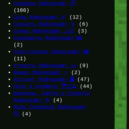
Сервера Майнкрафт 🛜
(166)
Сиды Майнкрафт 🌱
(12)
Скачать Майнкрафт 🔽
(6)
Скины Майнкрафт 🤹🏻
(3)
Скриншоты Майнкрафт 📸
(2)
Текстурпаки Майнкрафт 🖼️
(11)
Утилиты Майнкрафт ✂️
(9)
Фишки Майнкрафт ⭐
(2)
Хостинг Майнкрафт 🖥️
(47)
Читы и Конфиги 🧑🏻‍💻
(44)
Шаблоны, Сайты и Скрипты
Майнкрафт ⚙️
(4)
Ядра Серверов Майнкрафт
🚰
(4)