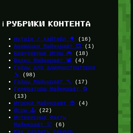
ℹ️ РУБРИКИ КОНТЕНТА
HyTale / ХайТейл 🌳
(16)
Анимации Майнкрафт 🎞️
(1)
Браузерные Игры 🎮
(18)
Видео Майнкрафт 📽️
(4)
Гайды для администраторов
🔧
(98)
Гайды Майнкрафт 🔨
(17)
Генераторы Майнкрафт 🔁
(13)
Игроки Майнкрафт 😎
(4)
Игры 🕹️
(22)
Интересные Факты
Майнкрафт 💡
(6)
Как создать сервер