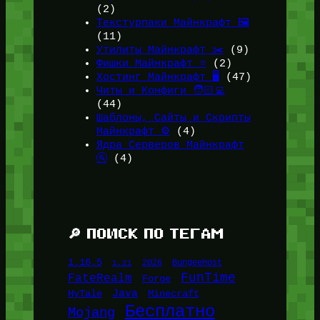
(2)
Текстурпаки Майнкрафт 🖼️
(11)
Утилиты Майнкрафт ✂️
(9)
Фишки Майнкрафт ⭐
(2)
Хостинг Майнкрафт 🖥️
(47)
Читы и Конфиги 🧑🏻‍💻
(44)
Шаблоны, Сайты и Скрипты
Майнкрафт ⚙️
(4)
Ядра Серверов Майнкрафт
🚰
(4)
🔎 ПОИСК ПО ТЕГАМ
1.16.5
1.21
2026
BungeeHost
FunTime
FateRealm
Forge
Java
HyTale
Minecraft
Бесплатно
Mojang