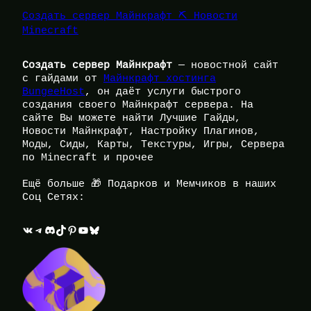
Создать сервер Майнкрафт ⛏️ Новости
Minecraft
Создать сервер Майнкрафт
— новостной сайт
с гайдами от
Майнкрафт хостинга
BungeeHost
, он даёт услуги быстрого
создания своего Майнкрафт сервера. На
сайте Вы можете найти Лучшие Гайды,
Новости Майнкрафт, Настройку Плагинов,
Моды, Сиды, Карты, Текстуры, Игры, Сервера
по Minecraft и прочее
Ещё больше 🎁 Подарков и Мемчиков в наших
Соц Сетях:
ВКонтакте
Telegram
Discord
TikTok
Pinterest
YouTube
Bluesky