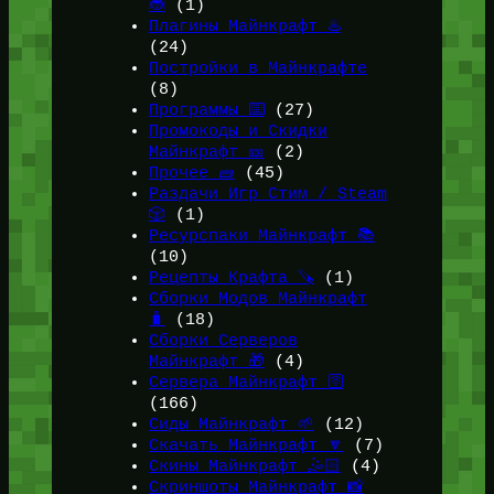
🐞
(1)
Плагины Майнкрафт ♨️
(24)
Постройки в Майнкрафте
(8)
Программы ⌨️
(27)
Промокоды и Скидки
Майнкрафт 🎫
(2)
Прочее 🧱
(45)
Раздачи Игр Стим / Steam
🎲
(1)
Ресурспаки Майнкрафт 📚
(10)
Рецепты Крафта 🪚
(1)
Сборки Модов Майнкрафт
🧳
(18)
Сборки Серверов
Майнкрафт 🎁
(4)
Сервера Майнкрафт 🛜
(166)
Сиды Майнкрафт 🌱
(12)
Скачать Майнкрафт 🔽
(7)
Скины Майнкрафт 🤹🏻
(4)
Скриншоты Майнкрафт 📸