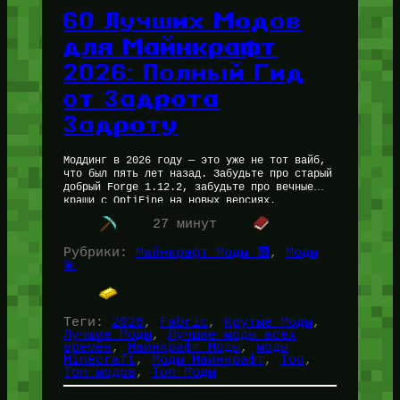
60 Лучших Модов
для Майнкрафт
2026: Полный Гид
от Задрота
Задроту
Моддинг в 2026 году — это уже не тот вайб,
что был пять лет назад. Забудьте про старый
добрый Forge 1.12.2, забудьте про вечные
краши с OptiFine на новых версиях.…
27 минут
Рубрики:
Майнкрафт Моды 🟩
, 
Моды
💫
Теги:
2026
, 
Fabric
, 
Крутые Моды
, 
Лучшие Моды
, 
Лучшие моды всех
времён
, 
Майнкрафт Моды
, 
моды
Minecraft
, 
Моды Майнкрафт
, 
Топ
, 
Топ модов
, 
Топ Моды