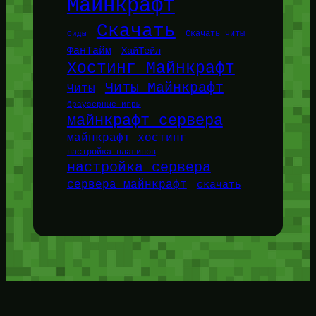
Майнкрафт
Скачать
Сиды
Скачать читы
ФанТайм
ХайТейл
Хостинг Майнкрафт
Читы Майнкрафт
Читы
браузерные игры
майнкрафт сервера
майнкрафт хостинг
настройка плагинов
настройка сервера
сервера майнкрафт
скачать