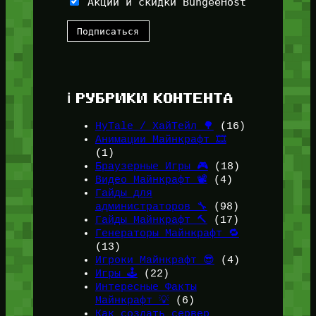
Акции и скидки BungeeHost
ℹ️ РУБРИКИ КОНТЕНТА
HyTale / ХайТейл 🌳
(16)
Анимации Майнкрафт 🎞️
(1)
Браузерные Игры 🎮
(18)
Видео Майнкрафт 📽️
(4)
Гайды для
администраторов 🔧
(98)
Гайды Майнкрафт 🔨
(17)
Генераторы Майнкрафт 🔁
(13)
Игроки Майнкрафт 😎
(4)
Игры 🕹️
(22)
Интересные Факты
Майнкрафт 💡
(6)
Как создать сервер