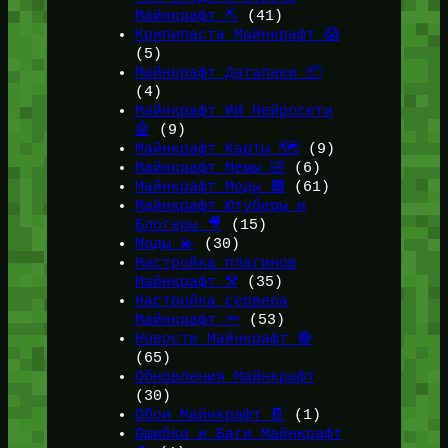
Майнкрафт ⛏️
(41)
Крипипаста Майнкрафт 😱
(5)
Майнкрафт Датапаки 📦
(4)
Майнкрафт ИИ Нейросети
🤖
(9)
Майнкрафт Карты 🗺️
(9)
Майнкрафт Мемы 🤣
(6)
Майнкрафт Моды 🟩
(61)
Майнкрафт Ютуберы и
Блогеры 🎥
(15)
Моды 💫
(30)
Настройка плагинов
Майнкрафт ⚒️
(35)
Настройка сервера
Майнкрафт 🔦
(53)
Новости Майнкрафт 🔴
(65)
Обновления Майнкрафт
(30)
Обои Майнкрафт 📔
(1)
Ошибки и Баги Майнкрафт