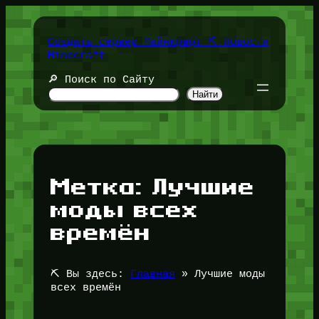
Перейти
к
содержимому
Создать сервер Майнкрафт ⛏️ Новости
Minecraft
🔎 Поиск по Сайту
Найти
Метка:
Лучшие
моды всех
времён
⛏️ Вы здесь:
Главная
»
Лучшие моды
всех времён