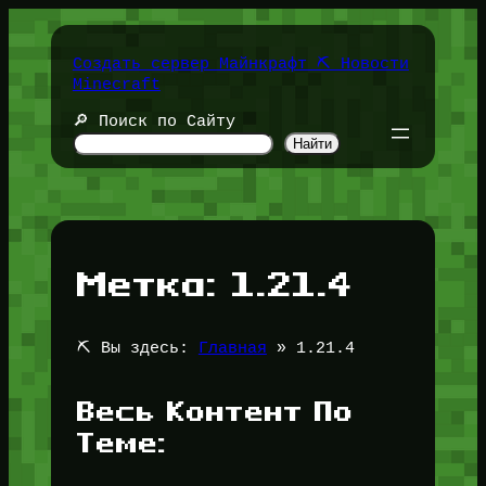
Перейти
к
содержимому
Создать сервер Майнкрафт ⛏️ Новости
Minecraft
🔎 Поиск по Сайту
Найти
Метка:
1.21.4
⛏️ Вы здесь:
Главная
»
1.21.4
Весь Контент По
Теме: