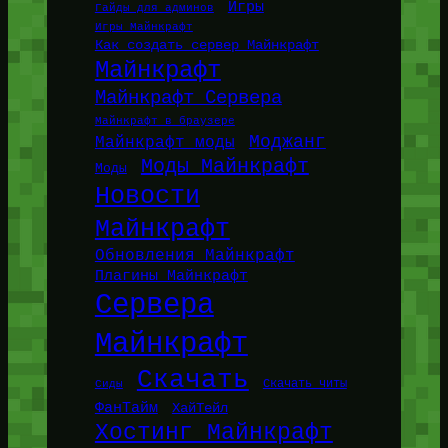
Игры
Гайды для админов
Игры Майнкрафт
Как создать сервер Майнкрафт
Майнкрафт
Майнкрафт Сервера
Майнкрафт в браузере
Моджанг
Майнкрафт моды
Моды Майнкрафт
Моды
Новости
Майнкрафт
Обновления Майнкрафт
Плагины Майнкрафт
Сервера
Майнкрафт
Скачать
Сиды
Скачать читы
ФанТайм
ХайТейл
Хостинг Майнкрафт