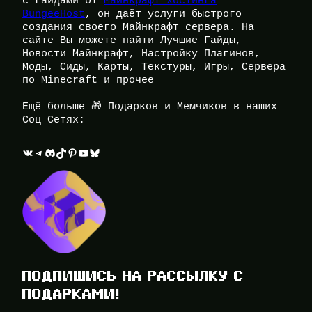
с гайдами от
Майнкрафт хостинга
BungeeHost
, он даёт услуги быстрого
создания своего Майнкрафт сервера. На
сайте Вы можете найти Лучшие Гайды,
Новости Майнкрафт, Настройку Плагинов,
Моды, Сиды, Карты, Текстуры, Игры, Сервера
по Minecraft и прочее
Ещё больше 🎁 Подарков и Мемчиков в наших
Соц Сетях:
ВКонтакте
Telegram
Discord
TikTok
Pinterest
YouTube
Bluesky
ПОДПИШИСЬ НА РАССЫЛКУ С
ПОДАРКАМИ!