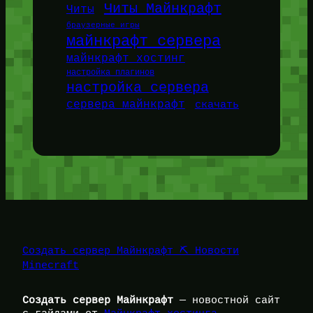
Читы Майнкрафт
Читы
браузерные игры
майнкрафт сервера
майнкрафт хостинг
настройка плагинов
настройка сервера
сервера майнкрафт
скачать
Создать сервер Майнкрафт ⛏️ Новости
Minecraft
Создать сервер Майнкрафт
— новостной сайт