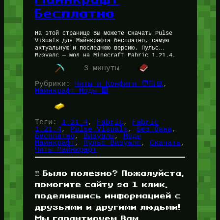
Бесплатно
На этой странице Вы можете Скачать Pulse
Visuals для Майнкрафта бесплатно, самую
актуальную и последнюю версию. Пульс
Визуалс — мод на Minecraft Fabric 1.21.4,
который превратит Ваше PVP в невероятно…
3 минуты
Рубрики:
Читы и Конфиги 🧑🏻‍💻
, 
Майнкрафт Моды 🟩
Теги:
1.21.4
, 
Fabric
, 
Fabric
1.21.4
, 
Pulse Visuals
, 
Без бана
, 
Бесплатно
, 
Визуалы
, 
Моды
Майнкрафт
, 
Пульс Визуалс
, 
Скачать
, 
Читы Майнкрафт
‼️ Было полезно? Пожалуйста,
помогите сайту за 1 клик,
поделившись информацией с
друзьями и другими людьми!
Мы гарантируем Вам