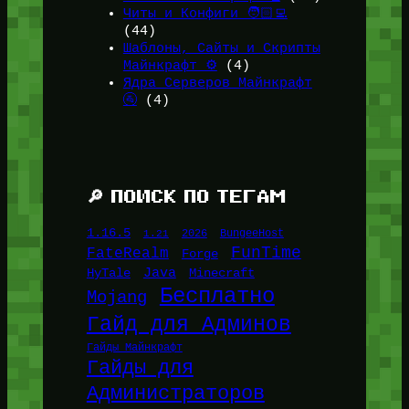
Читы и Конфиги 🧑🏻‍💻
(44)
Шаблоны, Сайты и Скрипты
Майнкрафт ⚙️
(4)
Ядра Серверов Майнкрафт
🚰
(4)
🔎 ПОИСК ПО ТЕГАМ
1.16.5
1.21
2026
BungeeHost
FunTime
FateRealm
Forge
Java
HyTale
Minecraft
Бесплатно
Mojang
Гайд для Админов
Гайды Майнкрафт
Гайды для
Администраторов