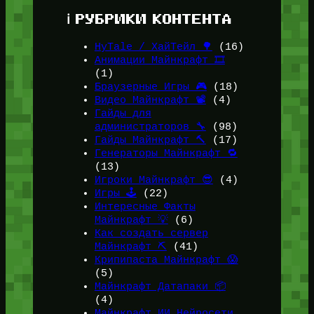
ℹ️ РУБРИКИ КОНТЕНТА
HyTale / ХайТейл 🌳
(16)
Анимации Майнкрафт 🎞️
(1)
Браузерные Игры 🎮
(18)
Видео Майнкрафт 📽️
(4)
Гайды для
администраторов 🔧
(98)
Гайды Майнкрафт 🔨
(17)
Генераторы Майнкрафт 🔁
(13)
Игроки Майнкрафт 😎
(4)
Игры 🕹️
(22)
Интересные Факты
Майнкрафт 💡
(6)
Как создать сервер
Майнкрафт ⛏️
(41)
Крипипаста Майнкрафт 😱
(5)
Майнкрафт Датапаки 📦
(4)
Майнкрафт ИИ Нейросети