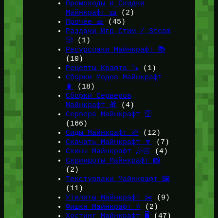
Промокоды и Скидки
Майнкрафт 🎫
(2)
Прочее 🧱
(45)
Раздачи Игр Стим / Steam
🎲
(1)
Ресурспаки Майнкрафт 📚
(10)
Рецепты Крафта 🪚
(1)
Сборки Модов Майнкрафт
🧳
(18)
Сборки Серверов
Майнкрафт 🎁
(4)
Сервера Майнкрафт 🛜
(166)
Сиды Майнкрафт 🌱
(12)
Скачать Майнкрафт 🔽
(7)
Скины Майнкрафт 🤹🏻
(4)
Скриншоты Майнкрафт 📸
(2)
Текстурпаки Майнкрафт 🖼️
(11)
Утилиты Майнкрафт ✂️
(9)
Фишки Майнкрафт ⭐
(2)
Хостинг Майнкрафт 🖥️
(47)