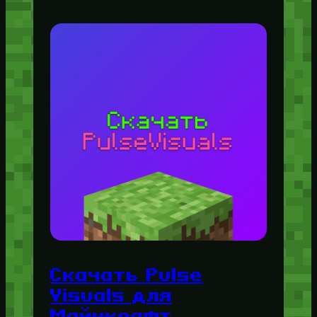
Скачать Pulse
Visuals для
Майнкрафт