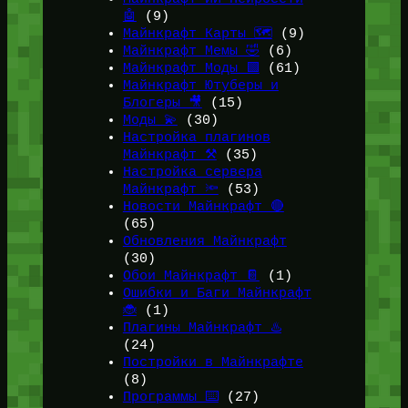
🤖
(9)
Майнкрафт Карты 🗺️
(9)
Майнкрафт Мемы 🤣
(6)
Майнкрафт Моды 🟩
(61)
Майнкрафт Ютуберы и
Блогеры 🎥
(15)
Моды 💫
(30)
Настройка плагинов
Майнкрафт ⚒️
(35)
Настройка сервера
Майнкрафт 🔦
(53)
Новости Майнкрафт 🔴
(65)
Обновления Майнкрафт
(30)
Обои Майнкрафт 📔
(1)
Ошибки и Баги Майнкрафт
🐞
(1)
Плагины Майнкрафт ♨️
(24)
Постройки в Майнкрафте
(8)
Программы ⌨️
(27)