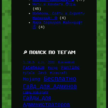
Читы и Конфиги 🧑🏻‍💻
(45)
Шаблоны, Сайты и Скрипты
Майнкрафт ⚙️
(4)
Ядра Серверов Майнкрафт
🚰
(4)
🔎 ПОИСК ПО ТЕГАМ
1.16.5
1.21
2026
BungeeHost
FunTime
FateRealm
Forge
Java
HyTale
Minecraft
Бесплатно
Mojang
Гайд для Админов
Гайды Майнкрафт
Гайды для
Администраторов