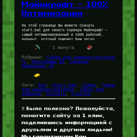
Майнкрафт — 100%
Оптимизация
На этой странице Вы можете Скачать
start.bat для своего Сервера Майнкрафт —
самый оптимизированный и 100% рабочий
вариант, который поможет Вам легко
запустить свой сервер Майнкрафт. Ресурс
1 минута
выложен Администратором Петром…
Рубрики:
Гайды для администраторов
🔧
, 
Программы ⌨️
, 
Сервера
Майнкрафт 🛜
Теги:
bat
, 
start.bat
, 
Гайды
, 
Гайды
для Администраторов
, 
Гайды для
админов
, 
Скачать
, 
стартер
‼️ Было полезно? Пожалуйста,
помогите сайту за 1 клик,
поделившись информацией с
друзьями и другими людьми!
Мы гарантируем Вам