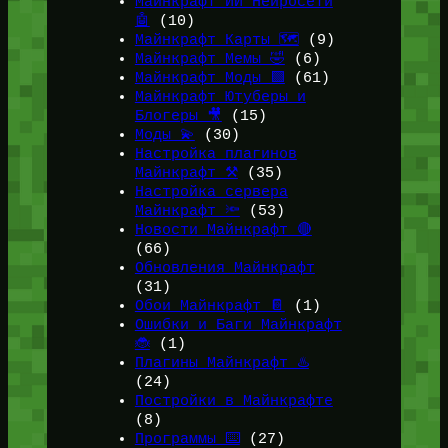
Майнкрафт ИИ Нейросети
🤖
(10)
Майнкрафт Карты 🗺️
(9)
Майнкрафт Мемы 🤣
(6)
Майнкрафт Моды 🟩
(61)
Майнкрафт Ютуберы и
Блогеры 🎥
(15)
Моды 💫
(30)
Настройка плагинов
Майнкрафт ⚒️
(35)
Настройка сервера
Майнкрафт 🔦
(53)
Новости Майнкрафт 🔴
(66)
Обновления Майнкрафт
(31)
Обои Майнкрафт 📔
(1)
Ошибки и Баги Майнкрафт
🐞
(1)
Плагины Майнкрафт ♨️
(24)
Постройки в Майнкрафте
(8)
Программы ⌨️
(27)