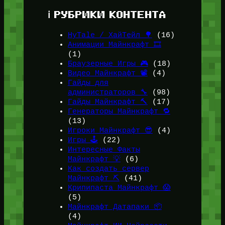
ℹ️ РУБРИКИ КОНТЕНТА
HyTale / ХайТейл 🌳
(16)
Анимации Майнкрафт 🎞️
(1)
Браузерные Игры 🎮
(18)
Видео Майнкрафт 📽️
(4)
Гайды для
администраторов 🔧
(98)
Гайды Майнкрафт 🔨
(17)
Генераторы Майнкрафт 🔁
(13)
Игроки Майнкрафт 😎
(4)
Игры 🕹️
(22)
Интересные Факты
Майнкрафт 💡
(6)
Как создать сервер
Майнкрафт ⛏️
(41)
Крипипаста Майнкрафт 😱
(5)
Майнкрафт Датапаки 📦
(4)