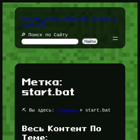
Перейти
к
содержимому
Создать сервер Майнкрафт ⛏️ Новости
Minecraft
🔎 Поиск по Сайту
Найти
Метка:
start.bat
⛏️ Вы здесь:
Главная
»
start.bat
Весь Контент По
Теме: