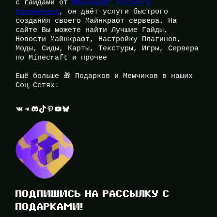
с гайдами от
Майнкрафт хостинга
BungeeHost
, он даёт услуги быстрого
создания своего Майнкрафт сервера. На
сайте Вы можете найти Лучшие Гайды,
Новости Майнкрафт, Настройку Плагинов,
Моды, Сиды, Карты, Текстуры, Игры, Сервера
по Minecraft и прочее
Ещё больше 🎁 Подарков и Мемчиков в наших
Соц Сетях:
ВКонтакте
Telegram
Discord
TikTok
Pinterest
YouTube
Bluesky
ПОДПИШИСЬ НА РАССЫЛКУ С
ПОДАРКАМИ!