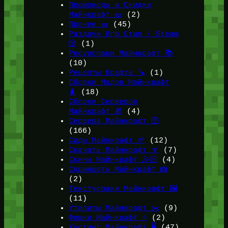
Промокоды и Скидки
Майнкрафт 🎫
(2)
Прочее 🧱
(45)
Раздачи Игр Стим / Steam
🎲
(1)
Ресурспаки Майнкрафт 📚
(10)
Рецепты Крафта 🪚
(1)
Сборки Модов Майнкрафт
🧳
(18)
Сборки Серверов
Майнкрафт 🎁
(4)
Сервера Майнкрафт 🛜
(166)
Сиды Майнкрафт 🌱
(12)
Скачать Майнкрафт 🔽
(7)
Скины Майнкрафт 🤹🏻
(4)
Скриншоты Майнкрафт 📸
(2)
Текстурпаки Майнкрафт 🖼️
(11)
Утилиты Майнкрафт ✂️
(9)
Фишки Майнкрафт ⭐
(2)
Хостинг Майнкрафт 🖥️
(47)