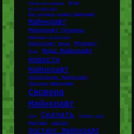
Игры
Гайды для админов
Игры Майнкрафт
Как создать сервер Майнкрафт
Майнкрафт
Майнкрафт Сервера
Майнкрафт в браузере
Моджанг
Майнкрафт моды
Моды Майнкрафт
Моды
Новости
Майнкрафт
Обновления Майнкрафт
Плагины Майнкрафт
Сервера
Майнкрафт
Скачать
Сиды
Скачать читы
ФанТайм
ХайТейл
Хостинг Майнкрафт