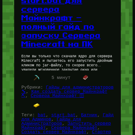
start.bat для
сервера
Майнкрафт —
полный гайд по
запуску Сервера
Minecraft на ПК
Если вы только что скачали ядро для сервера
Minecraft и пытаетесь его запустить двойным
кликом по jar-файлу, то скорее всего
увидели мгновенное закрытие окна или
ошибку. Вот тут на сцену…
5 минут
Рубрики:
Гайды для администраторов
🔧
, 
Как создать сервер Майнкрафт
⛏️
, 
Сервера Майнкрафт 🛜
Теги:
bat
, 
start.bat
, 
Батник
, 
Гайд
для Админов
, 
Гайды для
Администраторов
, 
Запустить сервер
Майнкрафт
, 
Сервера Майнкрафт
, 
Создать сервер Майнкрафт
, 
Стартер