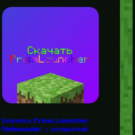
Скачать Prism Launcher
Майнкрафт — открытый