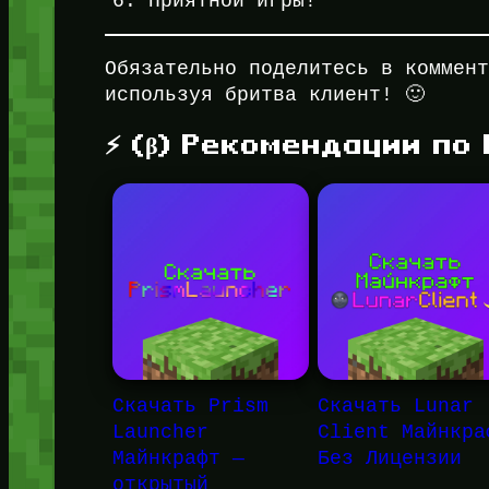
Приятной игры!
Обязательно поделитесь в коммен
используя бритва клиент! 🙂
⚡ (β) Рекомендации по
Скачать Prism
Скачать Lunar
Launcher
Client Майнкра
Майнкрафт —
Без Лицензии
открытый