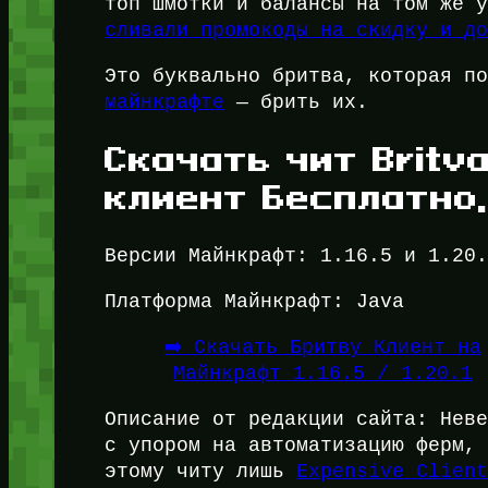
топ шмотки и балансы на том же 
сливали промокоды на скидку и д
Это буквально бритва, которая п
майнкрафте
— брить их.
Скачать чит Britva
клиент Бесплатно
Версии Майнкрафт: 1.16.5 и 1.20
Платформа Майнкрафт: Java
➡️ Скачать Бритву Клиент на
Майнкрафт 1.16.5 / 1.20.1
Описание от редакции сайта: Нев
с упором на автоматизацию ферм,
этому читу лишь
Expensive Сlien