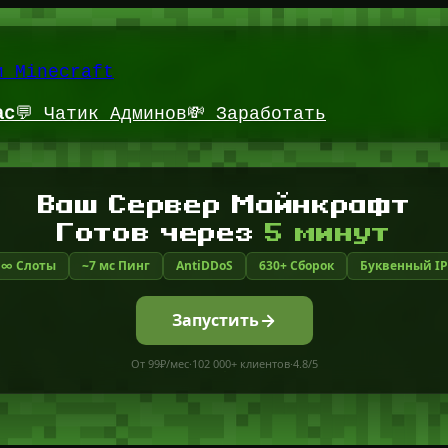
и Minecraft
ас
💬 Чатик Админов
💸 Заработать
Ваш Сервер Майнкрафт
Готов через
5 минут
∞ Слоты
~7 мс Пинг
AntiDDoS
630+ Сборок
Буквенный IP
Запустить
От 99₽/мес
·
102 000+ клиентов
·
4.8/5