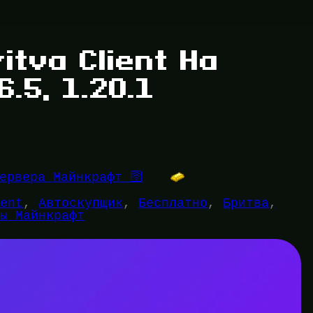
itva Client На
.5, 1.20.1
ервера Майнкрафт 🛜
ient
, 
Автоскупщик
, 
Бесплатно
, 
Бритва
, 
ты Майнкрафт