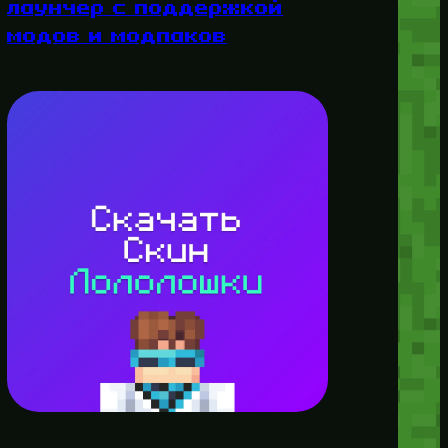
лаунчер с поддержкой
модов и модпаков