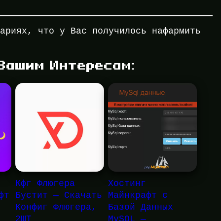
тариях, что у Вас получилось нафармить
 Вашим Интересам:
Кфг Флюгера
Хостинг
фт
Бустит — Скачать
Майнкрафт с
Конфиг Флюгера,
Базой Данных
2ШТ
MySQL —