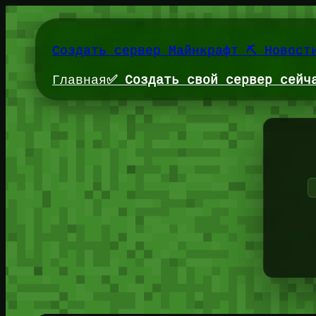
Перейти
к
содержимому
Создать сервер Майнкрафт ⛏️ Новост
Главная
✅ Создать свой сервер сейч