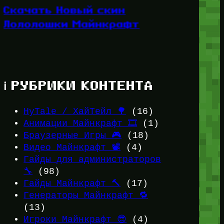
Скачать Новый скин
Лололошки Майнкрафт
ℹ️ РУБРИКИ КОНТЕНТА
HyTale / ХайТейл 🌳
(16)
Анимации Майнкрафт 🎞️
(1)
Браузерные Игры 🎮
(18)
Видео Майнкрафт 📽️
(4)
Гайды для администраторов
🔧
(98)
Гайды Майнкрафт 🔨
(17)
Генераторы Майнкрафт 🔁
(13)
Игроки Майнкрафт 😎
(4)