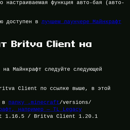
ко настраиваемая функция авто-бая (авто-
ию доступен в
лучшем лаунчере Майнкрафт
 Britva Client на
т на Майнкрафт следуйте следующей
ritva Client по ссылке выше, в этой
а в
папку .minecraft
/versions/
рафт, например — TL Legacy
t 1.16.5 / Britva Client 1.20.1