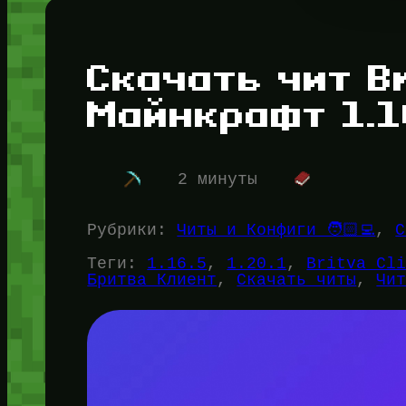
Скачать чит Br
Майнкрафт 1.16
2 минуты
Рубрики:
Читы и Конфиги 🧑🏻‍💻
, 
С
Теги:
1.16.5
, 
1.20.1
, 
Britva Cl
Бритва Клиент
, 
Скачать читы
, 
Чи