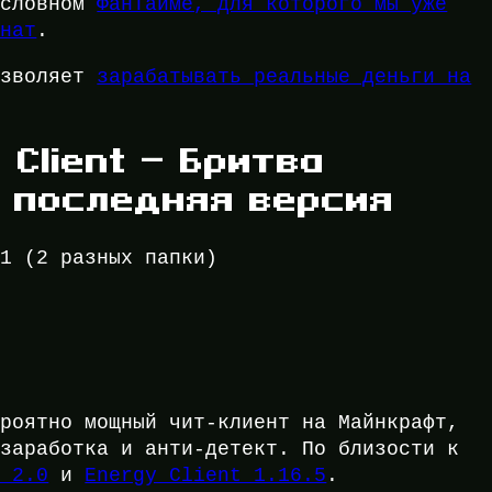
условном
ФанТайме, для которого мы уже
онат
.
озволяет
зарабатывать реальные деньги на
 Client — Бритва
, последняя версия
.1 (2 разных папки)
ероятно мощный чит-клиент на Майнкрафт,
 заработка и анти-детект. По близости к
t 2.0
и
Energy Client 1.16.5
.