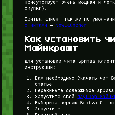
Присутствует очень мощная и лег
скупки).
Бритва клиент так же по умолчан
с читами
—
NewLauncher
Как установить чит
Майнкрафт
Для установки чита Бритва Клиен
инструкции:
Вам необходимо Скачать чит B
статье
Перекиньте содержимое архив
Запустите свой
лаунчер Майнк
Выберите версию Britva Clien
Запустите