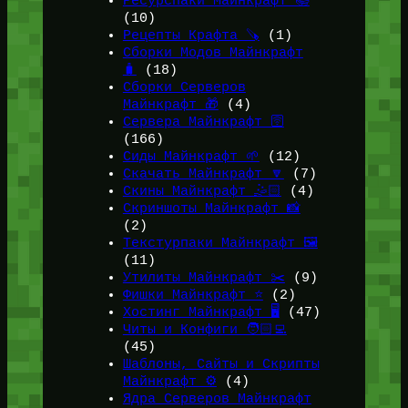
Ресурспаки Майнкрафт 📚
(10)
Рецепты Крафта 🪚
(1)
Сборки Модов Майнкрафт
🧳
(18)
Сборки Серверов
Майнкрафт 🎁
(4)
Сервера Майнкрафт 🛜
(166)
Сиды Майнкрафт 🌱
(12)
Скачать Майнкрафт 🔽
(7)
Скины Майнкрафт 🤹🏻
(4)
Скриншоты Майнкрафт 📸
(2)
Текстурпаки Майнкрафт 🖼️
(11)
Утилиты Майнкрафт ✂️
(9)
Фишки Майнкрафт ⭐
(2)
Хостинг Майнкрафт 🖥️
(47)
Читы и Конфиги 🧑🏻‍💻
(45)
Шаблоны, Сайты и Скрипты
Майнкрафт ⚙️
(4)
Ядра Серверов Майнкрафт