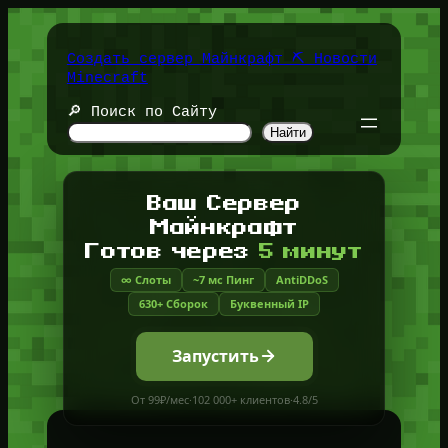
Перейти
к
содержимому
Создать сервер Майнкрафт ⛏️ Новости
Minecraft
🔎 Поиск по Сайту
Найти
Ваш Сервер
Майнкрафт
Готов через
5 минут
∞ Слоты
~7 мс Пинг
AntiDDoS
630+ Сборок
Буквенный IP
Запустить
От 99₽/мес
·
102 000+ клиентов
·
4.8/5