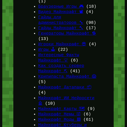
(1)
Браузерные Игры 🎮
(18)
Видео Майнкрафт 📽️
(4)
Гайды для
администраторов 🔧
(98)
Гайды Майнкрафт 🔨
(17)
Генераторы Майнкрафт 🔁
(13)
Игроки Майнкрафт 😎
(4)
Игры 🕹️
(22)
Интересные Факты
Майнкрафт 💡
(6)
Как создать сервер
Майнкрафт ⛏️
(41)
Крипипаста Майнкрафт 😱
(5)
Майнкрафт Датапаки 📦
(4)
Майнкрафт ИИ Нейросети
🤖
(10)
Майнкрафт Карты 🗺️
(9)
Майнкрафт Мемы 🤣
(6)
Майнкрафт Моды 🟩
(61)
Майнкрафт Ютуберы и