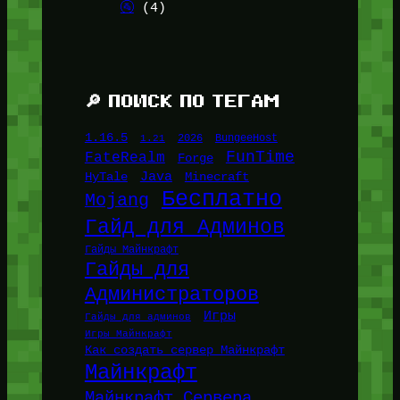
🚰
(4)
🔎 ПОИСК ПО ТЕГАМ
1.16.5
1.21
2026
BungeeHost
FunTime
FateRealm
Forge
Java
HyTale
Minecraft
Бесплатно
Mojang
Гайд для Админов
Гайды Майнкрафт
Гайды для
Администраторов
Игры
Гайды для админов
Игры Майнкрафт
Как создать сервер Майнкрафт
Майнкрафт
Майнкрафт Сервера