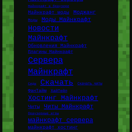
Майнкрафт в браузере
Моджанг
Майнкрафт моды
Моды Майнкрафт
Моды
Новости
Майнкрафт
Обновления Майнкрафт
Плагины Майнкрафт
Сервера
Майнкрафт
Скачать
Сиды
Скачать читы
ФанТайм
ХайТейл
Хостинг Майнкрафт
Читы Майнкрафт
Читы
браузерные игры
майнкрафт сервера
майнкрафт хостинг