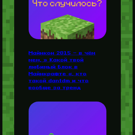
Майнкон 2015 — в чём
мем, » Какой твой
любимый блок в
Майнкрафте «, кто
такой dantdm и что
вообще за тренд