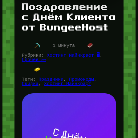
Поздравление
с Днём Клиента
от BungeeHost
1 минута
Рубрики:
Хостинг Майнкрафт 🖥️
, 
Прочее 🧱
Теги:
Праздники
, 
Промокоды
, 
Скидка
, 
Хостинг Майнкрафт