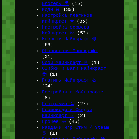
Блогеры 🎥
(15)
Моды 💫
(30)
Настройка плагинов
Майнкрафт ⚒️
(35)
Настройка сервера
Майнкрафт 🔦
(53)
Новости Майнкрафт 🔴
(66)
Обновления Майнкрафт
(31)
Обои Майнкрафт 📔
(1)
Ошибки и Баги Майнкрафт
🐞
(1)
Плагины Майнкрафт ♨️
(24)
Постройки в Майнкрафте
(8)
Программы ⌨️
(27)
Промокоды и Скидки
Майнкрафт 🎫
(2)
Прочее 🧱
(45)
Раздачи Игр Стим / Steam
🎲
(1)