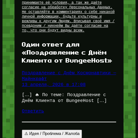
принимаете её условия, а так же даёте
согласие на обработку Персональных Данных.
Не оставляйте в комментариях о себе никакой
личной информации, будьте культурны и
вежливы к другим Людям. Вписывая своё имя /
псевдоним / никнейм Вы даёте согласие на
то, что они будут видны всем.
Один ответ для
«Поздравление с Днём
Клиента от BungeeHost»
Поздравление с Днём Космонавтики —
Майнкрафт
13 апреля, 2026 в 17:08
[…] 🔥 По теме: Поздравление с
Днём Клиента от BungeeHost […]
Ответить
⚠️ Идея / Проблема / Жалоба