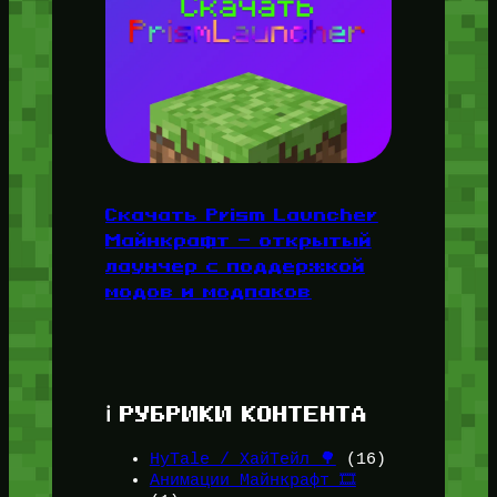
Скачать Prism Launcher
Майнкрафт — открытый
лаунчер с поддержкой
модов и модпаков
ℹ️ РУБРИКИ КОНТЕНТА
HyTale / ХайТейл 🌳
(16)
Анимации Майнкрафт 🎞️