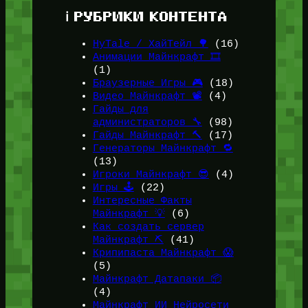
ℹ️ РУБРИКИ КОНТЕНТА
HyTale / ХайТейл 🌳
(16)
Анимации Майнкрафт 🎞️
(1)
Браузерные Игры 🎮
(18)
Видео Майнкрафт 📽️
(4)
Гайды для
администраторов 🔧
(98)
Гайды Майнкрафт 🔨
(17)
Генераторы Майнкрафт 🔁
(13)
Игроки Майнкрафт 😎
(4)
Игры 🕹️
(22)
Интересные Факты
Майнкрафт 💡
(6)
Как создать сервер
Майнкрафт ⛏️
(41)
Крипипаста Майнкрафт 😱
(5)
Майнкрафт Датапаки 📦
(4)
Майнкрафт ИИ Нейросети