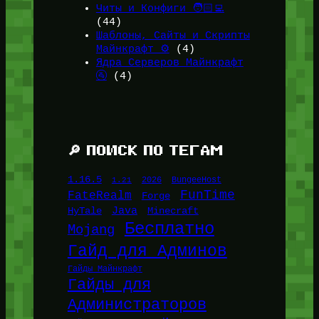
Читы и Конфиги 🧑🏻‍💻
(44)
Шаблоны, Сайты и Скрипты
Майнкрафт ⚙️
(4)
Ядра Серверов Майнкрафт
🚰
(4)
🔎 ПОИСК ПО ТЕГАМ
1.16.5
1.21
2026
BungeeHost
FunTime
FateRealm
Forge
Java
HyTale
Minecraft
Бесплатно
Mojang
Гайд для Админов
Гайды Майнкрафт
Гайды для
Администраторов