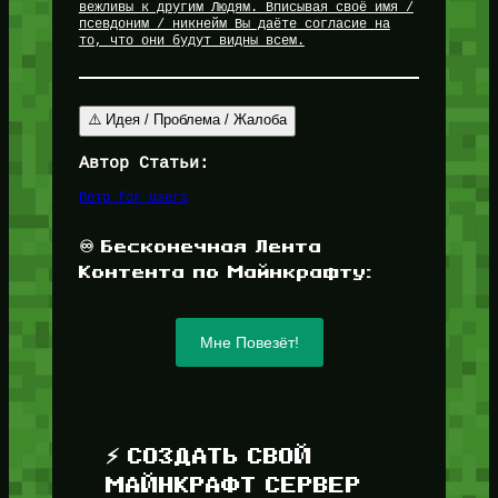
вежливы к другим Людям. Вписывая своё имя /
псевдоним / никнейм Вы даёте согласие на
то, что они будут видны всем.
⚠️ Идея / Проблема / Жалоба
Автор Статьи:
Пётр for_users
♾️ Бесконечная Лента
Контента по Майнкрафту:
Мне Повезёт!
⚡ СОЗДАТЬ СВОЙ
МАЙНКРАФТ СЕРВЕР