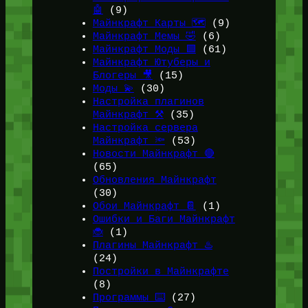
🤖
(9)
Майнкрафт Карты 🗺️
(9)
Майнкрафт Мемы 🤣
(6)
Майнкрафт Моды 🟩
(61)
Майнкрафт Ютуберы и
Блогеры 🎥
(15)
Моды 💫
(30)
Настройка плагинов
Майнкрафт ⚒️
(35)
Настройка сервера
Майнкрафт 🔦
(53)
Новости Майнкрафт 🔴
(65)
Обновления Майнкрафт
(30)
Обои Майнкрафт 📔
(1)
Ошибки и Баги Майнкрафт
🐞
(1)
Плагины Майнкрафт ♨️
(24)
Постройки в Майнкрафте
(8)
Программы ⌨️
(27)