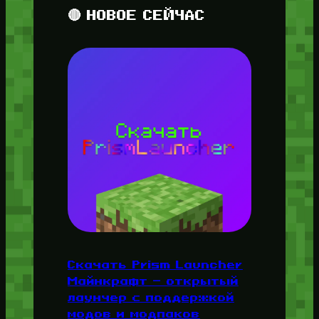
🔴 НОВОЕ СЕЙЧАС
Скачать Prism Launcher
Майнкрафт — открытый
лаунчер с поддержкой
модов и модпаков