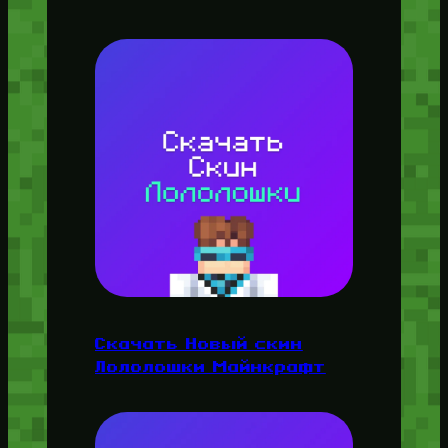
Скачать Новый скин
Лололошки Майнкрафт