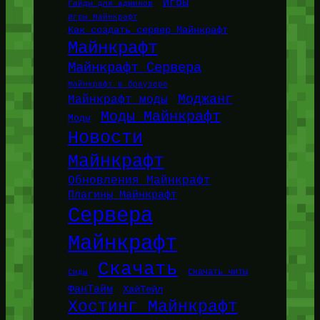
Игры
Гайды для админов
Игры Майнкрафт
Как создать сервер Майнкрафт
Майнкрафт
Майнкрафт Сервера
Майнкрафт в браузере
Моджанг
Майнкрафт моды
Моды Майнкрафт
Моды
Новости
Майнкрафт
Обновления Майнкрафт
Плагины Майнкрафт
Сервера
Майнкрафт
Скачать
Сиды
Скачать читы
ФанТайм
ХайТейл
Хостинг Майнкрафт