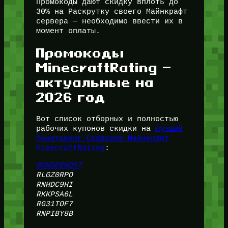
Промокоды дают скидку вплоть до
30% на Раскрутку своего Майнкрафт
сервера — необходимо ввести их в
момент оплаты.
Промокоды
MinecraftRating —
актуальные на
2026 год
Вот список отборных и полностью
рабочих купонов скидки на
Лучший
Мониторинг Серверов Майнкрафт
MinecraftRating
:
BUNGEEHOST
RLGZ0RPO
RNHDC9HI
RKKPSA6L
RG31TOF7
RNPIBY8B