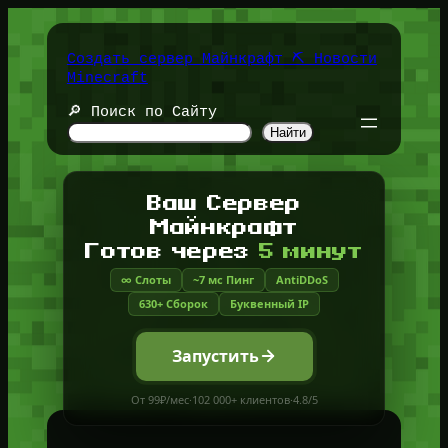
Перейти
к
содержимому
Создать сервер Майнкрафт ⛏️ Новости
Minecraft
🔎 Поиск по Сайту
Найти
Ваш Сервер
Майнкрафт
Готов через
5 минут
∞ Слоты
~7 мс Пинг
AntiDDoS
630+ Сборок
Буквенный IP
Запустить
От 99₽/мес
·
102 000+ клиентов
·
4.8/5