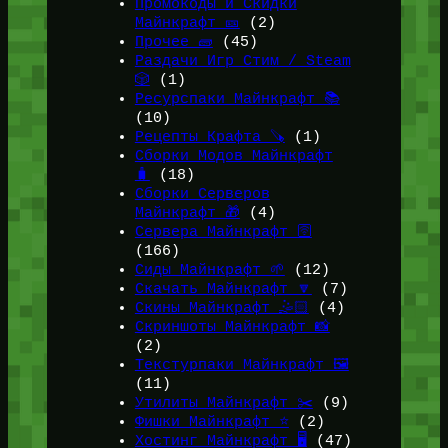
Промокоды и Скидки
Майнкрафт 🎫
(2)
Прочее 🧱
(45)
Раздачи Игр Стим / Steam
🎲
(1)
Ресурспаки Майнкрафт 📚
(10)
Рецепты Крафта 🪚
(1)
Сборки Модов Майнкрафт
🧳
(18)
Сборки Серверов
Майнкрафт 🎁
(4)
Сервера Майнкрафт 🛜
(166)
Сиды Майнкрафт 🌱
(12)
Скачать Майнкрафт 🔽
(7)
Скины Майнкрафт 🤹🏻
(4)
Скриншоты Майнкрафт 📸
(2)
Текстурпаки Майнкрафт 🖼️
(11)
Утилиты Майнкрафт ✂️
(9)
Фишки Майнкрафт ⭐
(2)
Хостинг Майнкрафт 🖥️
(47)