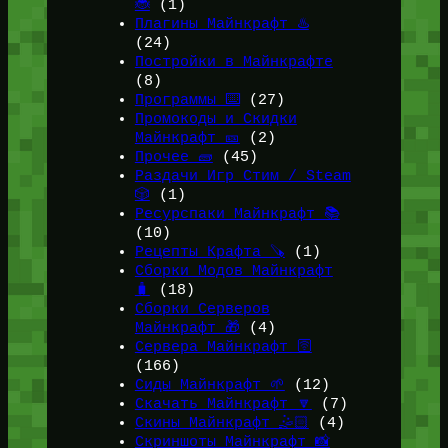
🐞
(1)
Плагины Майнкрафт ♨️
(24)
Постройки в Майнкрафте
(8)
Программы ⌨️
(27)
Промокоды и Скидки
Майнкрафт 🎫
(2)
Прочее 🧱
(45)
Раздачи Игр Стим / Steam
🎲
(1)
Ресурспаки Майнкрафт 📚
(10)
Рецепты Крафта 🪚
(1)
Сборки Модов Майнкрафт
🧳
(18)
Сборки Серверов
Майнкрафт 🎁
(4)
Сервера Майнкрафт 🛜
(166)
Сиды Майнкрафт 🌱
(12)
Скачать Майнкрафт 🔽
(7)
Скины Майнкрафт 🤹🏻
(4)
Скриншоты Майнкрафт 📸