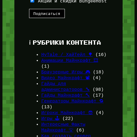
Акции и скидки BungeeHost
ℹ️ РУБРИКИ КОНТЕНТА
HyTale / ХайТейл 🌳
(16)
Анимации Майнкрафт 🎞️
(1)
Браузерные Игры 🎮
(18)
Видео Майнкрафт 📽️
(4)
Гайды для
администраторов 🔧
(98)
Гайды Майнкрафт 🔨
(17)
Генераторы Майнкрафт 🔁
(13)
Игроки Майнкрафт 😎
(4)
Игры 🕹️
(22)
Интересные Факты
Майнкрафт 💡
(6)
Как создать сервер