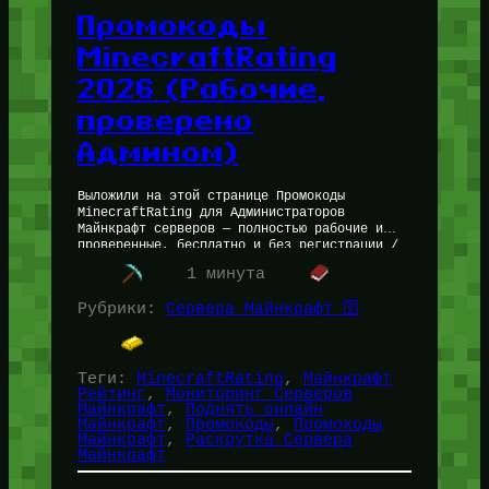
Промокоды
MinecraftRating
2026 (Рабочие,
проверено
Админом)
Выложили на этой странице Промокоды
MinecraftRating для Администраторов
Майнкрафт серверов — полностью рабочие и
проверенные, бесплатно и без регистрации /
указания EMAIL. Промокоды дают скидку
1 минута
вплоть до 30% на Раскрутку…
Рубрики:
Сервера Майнкрафт 🛜
Теги:
MinecraftRating
, 
Майнкрафт
Рейтинг
, 
Мониторинг Серверов
Майнкрафт
, 
Поднять онлайн
Майнкрафт
, 
Промокоды
, 
Промокоды
Майнкрафт
, 
Раскрутка Сервера
Майнкрафт