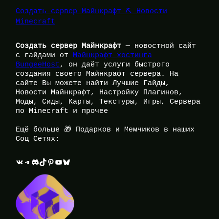
Создать сервер Майнкрафт ⛏️ Новости
Minecraft
Создать сервер Майнкрафт
— новостной сайт
с гайдами от
Майнкрафт хостинга
BungeeHost
, он даёт услуги быстрого
создания своего Майнкрафт сервера. На
сайте Вы можете найти Лучшие Гайды,
Новости Майнкрафт, Настройку Плагинов,
Моды, Сиды, Карты, Текстуры, Игры, Сервера
по Minecraft и прочее
Ещё больше 🎁 Подарков и Мемчиков в наших
Соц Сетях:
ВКонтакте
Telegram
Discord
TikTok
Pinterest
YouTube
Bluesky