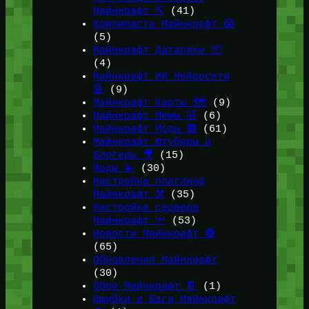
Майнкрафт ⛏️
(41)
Крипипаста Майнкрафт 😱
(5)
Майнкрафт Датапаки 📦
(4)
Майнкрафт ИИ Нейросети
🤖
(9)
Майнкрафт Карты 🗺️
(9)
Майнкрафт Мемы 🤣
(6)
Майнкрафт Моды 🟩
(61)
Майнкрафт Ютуберы и
Блогеры 🎥
(15)
Моды 💫
(30)
Настройка плагинов
Майнкрафт ⚒️
(35)
Настройка сервера
Майнкрафт 🔦
(53)
Новости Майнкрафт 🔴
(65)
Обновления Майнкрафт
(30)
Обои Майнкрафт 📔
(1)
Ошибки и Баги Майнкрафт