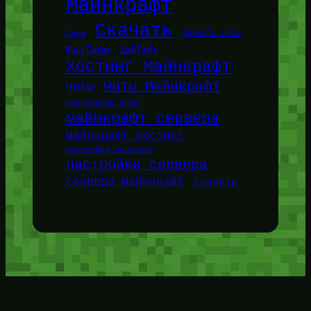
Майнкрафт
Скачать
Сиды
Скачать читы
ФанТайм
ХайТейл
Хостинг Майнкрафт
Читы Майнкрафт
Читы
браузерные игры
майнкрафт сервера
майнкрафт хостинг
настройка плагинов
настройка сервера
сервера майнкрафт
скачать