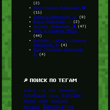
(2)
Текстурпаки Майнкрафт 🖼️
(11)
Утилиты Майнкрафт ✂️
(9)
Фишки Майнкрафт ⭐
(2)
Хостинг Майнкрафт 🖥️
(47)
Читы и Конфиги 🧑🏻‍💻
(44)
Шаблоны, Сайты и Скрипты
Майнкрафт ⚙️
(4)
Ядра Серверов Майнкрафт
🚰
(4)
🔎 ПОИСК ПО ТЕГАМ
1.16.5
1.21
2026
BungeeHost
FunTime
FateRealm
Forge
Java
HyTale
Minecraft
Бесплатно
Mojang