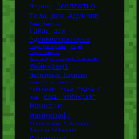
Бесплатно
Mojang
Гайд для Админов
Гайды Майнкрафт
Гайды для
Администраторов
Игры
Гайды для админов
Игры Майнкрафт
Как создать сервер Майнкрафт
Майнкрафт
Майнкрафт Сервера
Майнкрафт в браузере
Моджанг
Майнкрафт моды
Моды Майнкрафт
Моды
Новости
Майнкрафт
Обновления Майнкрафт
Плагины Майнкрафт