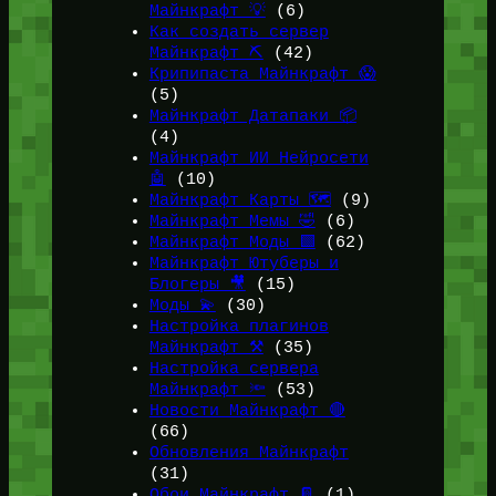
Майнкрафт 💡
(6)
Как создать сервер
Майнкрафт ⛏️
(42)
Крипипаста Майнкрафт 😱
(5)
Майнкрафт Датапаки 📦
(4)
Майнкрафт ИИ Нейросети
🤖
(10)
Майнкрафт Карты 🗺️
(9)
Майнкрафт Мемы 🤣
(6)
Майнкрафт Моды 🟩
(62)
Майнкрафт Ютуберы и
Блогеры 🎥
(15)
Моды 💫
(30)
Настройка плагинов
Майнкрафт ⚒️
(35)
Настройка сервера
Майнкрафт 🔦
(53)
Новости Майнкрафт 🔴
(66)
Обновления Майнкрафт
(31)
Обои Майнкрафт 📔
(1)