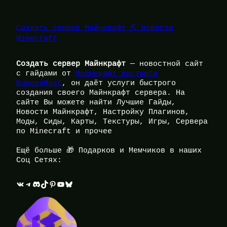
Создать сервер Майнкрафт ⛏️ Новости
Minecraft
Создать сервер Майнкрафт
— новостной сайт
с гайдами от
Майнкрафт хостинга
BungeeHost
, он даёт услуги быстрого
создания своего Майнкрафт сервера. На
сайте Вы можете найти Лучшие Гайды,
Новости Майнкрафт, Настройку Плагинов,
Моды, Сиды, Карты, Текстуры, Игры, Сервера
по Minecraft и прочее
Ещё больше 🎁 Подарков и Мемчиков в наших
Соц Сетях:
ВКонтакте
Telegram
Discord
TikTok
Pinterest
YouTube
Bluesky