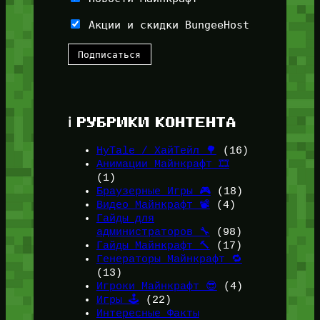
Акции и скидки BungeeHost
ℹ️ РУБРИКИ КОНТЕНТА
HyTale / ХайТейл 🌳
(16)
Анимации Майнкрафт 🎞️
(1)
Браузерные Игры 🎮
(18)
Видео Майнкрафт 📽️
(4)
Гайды для
администраторов 🔧
(98)
Гайды Майнкрафт 🔨
(17)
Генераторы Майнкрафт 🔁
(13)
Игроки Майнкрафт 😎
(4)
Игры 🕹️
(22)
Интересные Факты