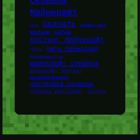
Сервера
Майнкрафт
Скачать
Сиды
Скачать читы
ФанТайм
ХайТейл
Хостинг Майнкрафт
Читы Майнкрафт
Читы
браузерные игры
майнкрафт сервера
майнкрафт хостинг
настройка плагинов
настройка сервера
сервера майнкрафт
скачать