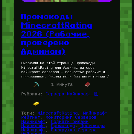
Промокоды
MinecraftRating
2026 (Рабочие,
проверено
Админом)
Выложили на этой странице Промокоды
MinecraftRating для Администраторов
Майнкрафт серверов — полностью рабочие и
проверенные, бесплатно и без регистрации /
указания EMAIL. Промокоды дают скидку
1 минута
вплоть до 30% на Раскрутку…
Рубрики:
Сервера Майнкрафт 🛜
Теги:
MinecraftRating
, 
Майнкрафт
Рейтинг
, 
Мониторинг Серверов
Майнкрафт
, 
Поднять онлайн
Майнкрафт
, 
Промокоды
, 
Промокоды
Майнкрафт
, 
Раскрутка Сервера