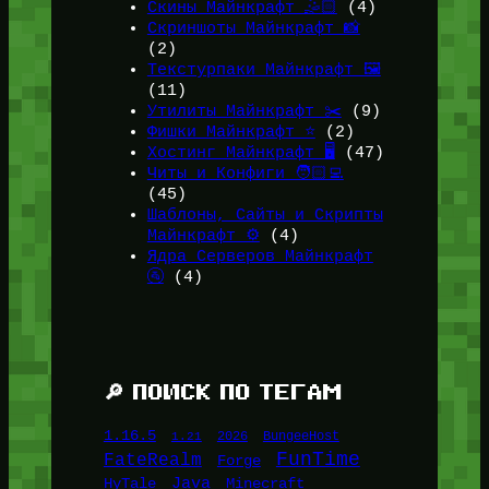
Скины Майнкрафт 🤹🏻
(4)
Скриншоты Майнкрафт 📸
(2)
Текстурпаки Майнкрафт 🖼️
(11)
Утилиты Майнкрафт ✂️
(9)
Фишки Майнкрафт ⭐
(2)
Хостинг Майнкрафт 🖥️
(47)
Читы и Конфиги 🧑🏻‍💻
(45)
Шаблоны, Сайты и Скрипты
Майнкрафт ⚙️
(4)
Ядра Серверов Майнкрафт
🚰
(4)
🔎 ПОИСК ПО ТЕГАМ
1.16.5
1.21
2026
BungeeHost
FunTime
FateRealm
Forge
Java
HyTale
Minecraft