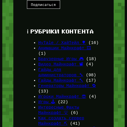
ℹ️ РУБРИКИ КОНТЕНТА
HyTale / ХайТейл 🌳
(16)
Анимации Майнкрафт 🎞️
(1)
Браузерные Игры 🎮
(18)
Видео Майнкрафт 📽️
(4)
Гайды для
администраторов 🔧
(98)
Гайды Майнкрафт 🔨
(17)
Генераторы Майнкрафт 🔁
(13)
Игроки Майнкрафт 😎
(4)
Игры 🕹️
(22)
Интересные Факты
Майнкрафт 💡
(6)
Как создать сервер
Майнкрафт ⛏️
(41)