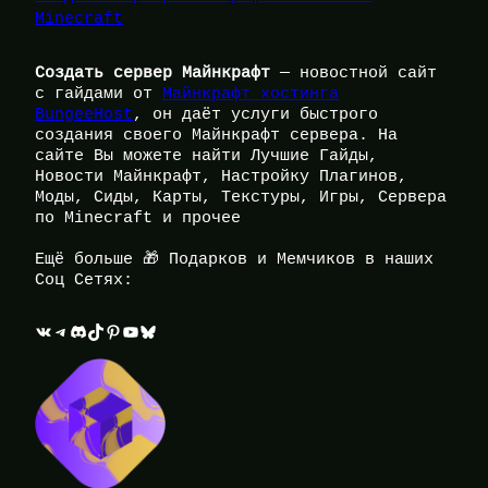
Minecraft
Создать сервер Майнкрафт
— новостной сайт
с гайдами от
Майнкрафт хостинга
BungeeHost
, он даёт услуги быстрого
создания своего Майнкрафт сервера. На
сайте Вы можете найти Лучшие Гайды,
Новости Майнкрафт, Настройку Плагинов,
Моды, Сиды, Карты, Текстуры, Игры, Сервера
по Minecraft и прочее
Ещё больше 🎁 Подарков и Мемчиков в наших
Соц Сетях:
ВКонтакте
Telegram
Discord
TikTok
Pinterest
YouTube
Bluesky