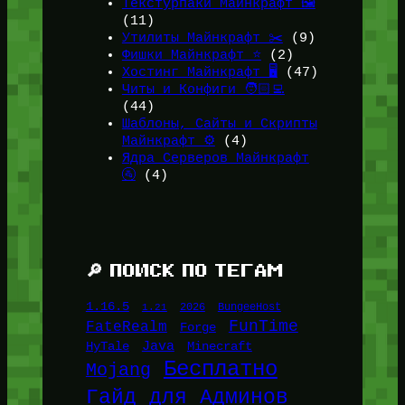
Текстурпаки Майнкрафт 🖼️
(11)
Утилиты Майнкрафт ✂️
(9)
Фишки Майнкрафт ⭐
(2)
Хостинг Майнкрафт 🖥️
(47)
Читы и Конфиги 🧑🏻‍💻
(44)
Шаблоны, Сайты и Скрипты
Майнкрафт ⚙️
(4)
Ядра Серверов Майнкрафт
🚰
(4)
🔎 ПОИСК ПО ТЕГАМ
1.16.5
1.21
2026
BungeeHost
FunTime
FateRealm
Forge
Java
HyTale
Minecraft
Бесплатно
Mojang
Гайд для Админов