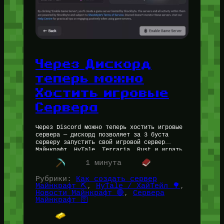
Через Дискорд
теперь можно
Хостить игровые
Сервера
Через Discord можно теперь хостить игровые
сервера — дискорд позволяет за 3 буста
серверу запустить свой игровой сервер
Майнкрафт, HyTale, Terraria, Rust и играть
на нём с друзьями. Давайте разбираться,…
1 минута
Рубрики:
Как создать сервер
Майнкрафт ⛏️
, 
HyTale / ХайТейл 🌳
, 
Новости Майнкрафт 🔴
, 
Сервера
Майнкрафт 🛜