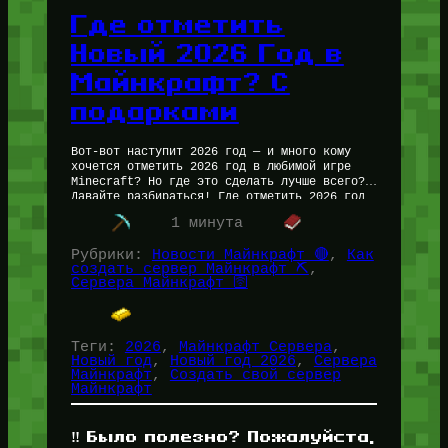
Где отметить
Новый 2026 Год в
Майнкрафт? С
подарками
Вот-вот наступит 2026 год — и много кому
хочется отметить 2026 год в любимой игре
Minecraft? Но где это сделать лучше всего?
Давайте разбираться! Где отметить 2026 год
в Майнкрафт:…
1 минута
Рубрики:
Новости Майнкрафт 🔴
, 
Как
создать сервер Майнкрафт ⛏️
, 
Сервера Майнкрафт 🛜
Теги:
2026
, 
Майнкрафт Сервера
, 
Новый год
, 
Новый год 2026
, 
Сервера
Майнкрафт
, 
Создать свой сервер
Майнкрафт
‼️ Было полезно? Пожалуйста,