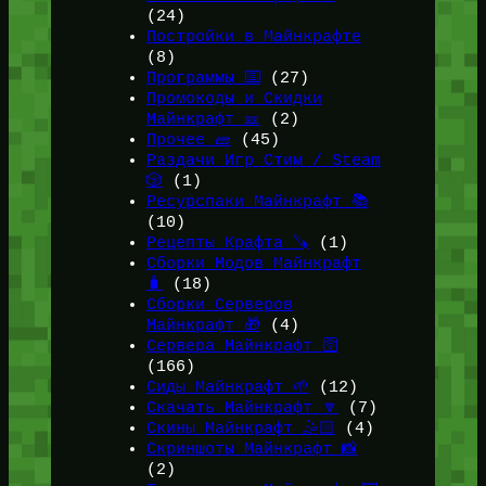
(24)
Постройки в Майнкрафте
(8)
Программы ⌨️
(27)
Промокоды и Скидки
Майнкрафт 🎫
(2)
Прочее 🧱
(45)
Раздачи Игр Стим / Steam
🎲
(1)
Ресурспаки Майнкрафт 📚
(10)
Рецепты Крафта 🪚
(1)
Сборки Модов Майнкрафт
🧳
(18)
Сборки Серверов
Майнкрафт 🎁
(4)
Сервера Майнкрафт 🛜
(166)
Сиды Майнкрафт 🌱
(12)
Скачать Майнкрафт 🔽
(7)
Скины Майнкрафт 🤹🏻
(4)
Скриншоты Майнкрафт 📸
(2)