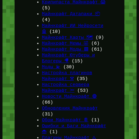
Крипипаста Майнкрафт 😱
(5)
Майнкрафт Датапаки 📦
(4)
Майнкрафт ИИ Нейросети
🤖
(10)
Майнкрафт Карты 🗺️
(9)
Майнкрафт Мемы 🤣
(6)
Майнкрафт Моды 🟩
(61)
Майнкрафт Ютуберы и
Блогеры 🎥
(15)
Моды 💫
(30)
Настройка плагинов
Майнкрафт ⚒️
(35)
Настройка сервера
Майнкрафт 🔦
(53)
Новости Майнкрафт 🔴
(66)
Обновления Майнкрафт
(31)
Обои Майнкрафт 📔
(1)
Ошибки и Баги Майнкрафт
🐞
(1)
Плагины Майнкрафт ♨️