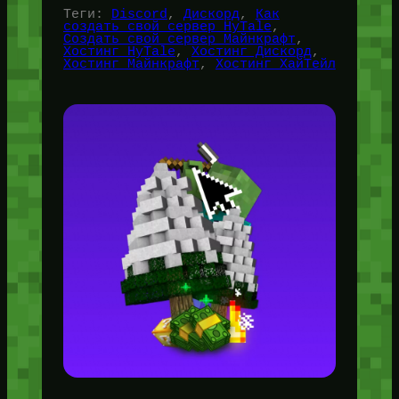
Теги:
Discord
, 
Дискорд
, 
Как
создать свой сервер HyTale
, 
Создать свой сервер Майнкрафт
, 
Хостинг HyTale
, 
Хостинг Дискорд
, 
Хостинг Майнкрафт
, 
Хостинг ХайТейл