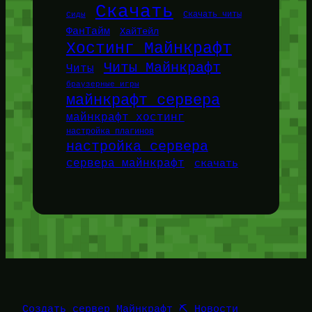
Скачать
Сиды
Скачать читы
ФанТайм
ХайТейл
Хостинг Майнкрафт
Читы Майнкрафт
Читы
браузерные игры
майнкрафт сервера
майнкрафт хостинг
настройка плагинов
настройка сервера
сервера майнкрафт
скачать
Создать сервер Майнкрафт ⛏️ Новости