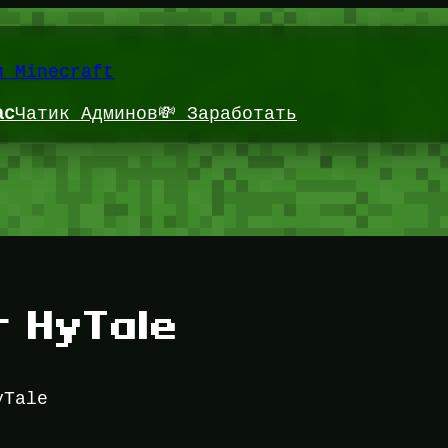
и Minecraft
ас
Чатик Админов
💸 Заработать
г HyTale
yTale