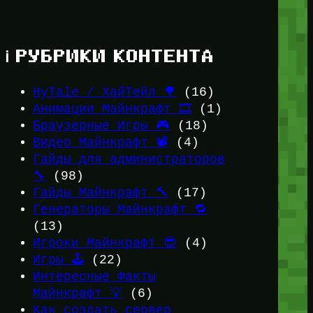
ℹ️ РУБРИКИ КОНТЕНТА
HyTale / ХайТейл 🌳
(16)
Анимации Майнкрафт 🎞️
(1)
Браузерные Игры 🎮
(18)
Видео Майнкрафт 📽️
(4)
Гайды для администраторов
🔧
(98)
Гайды Майнкрафт 🔨
(17)
Генераторы Майнкрафт 🔁
(13)
Игроки Майнкрафт 😎
(4)
Игры 🕹️
(22)
Интересные Факты
Майнкрафт 💡
(6)
Как создать сервер