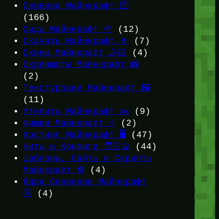
Сервера Майнкрафт 🛜
(166)
Сиды Майнкрафт 🌱
(12)
Скачать Майнкрафт 🔽
(7)
Скины Майнкрафт 🤹🏻
(4)
Скриншоты Майнкрафт 📸
(2)
Текстурпаки Майнкрафт 🖼️
(11)
Утилиты Майнкрафт ✂️
(9)
Фишки Майнкрафт ⭐
(2)
Хостинг Майнкрафт 🖥️
(47)
Читы и Конфиги 🧑🏻‍💻
(44)
Шаблоны, Сайты и Скрипты
Майнкрафт ⚙️
(4)
Ядра Серверов Майнкрафт
🚰
(4)