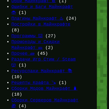
Обои Майнкрафт 📔
(1)
Ошибки и Баги Майнкрафт
🐞
(1)
Плагины Майнкрафт ♨️
(24)
Постройки в Майнкрафте
(8)
Программы ⌨️
(27)
Промокоды и Скидки
Майнкрафт 🎫
(2)
Прочее 🧱
(45)
Раздачи Игр Стим / Steam
🎲
(1)
Ресурспаки Майнкрафт 📚
(10)
Рецепты Крафта 🪚
(1)
Сборки Модов Майнкрафт 🧳
(18)
Сборки Серверов Майнкрафт
🎁
(4)