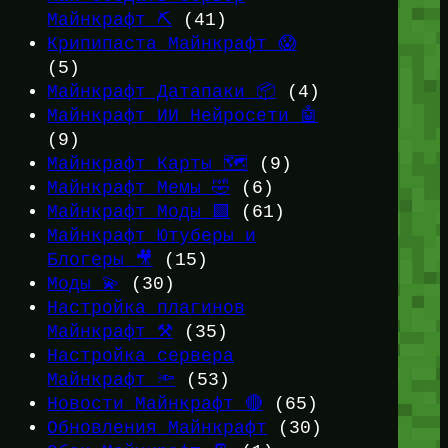
Майнкрафт ⛏️
(41)
Крипипаста Майнкрафт 😱
(5)
Майнкрафт Датапаки 📦
(4)
Майнкрафт ИИ Нейросети 🤖
(9)
Майнкрафт Карты 🗺️
(9)
Майнкрафт Мемы 🤣
(6)
Майнкрафт Моды 🟩
(61)
Майнкрафт Ютуберы и
Блогеры 🎥
(15)
Моды 💫
(30)
Настройка плагинов
Майнкрафт ⚒️
(35)
Настройка сервера
Майнкрафт 🔦
(53)
Новости Майнкрафт 🔴
(65)
Обновления Майнкрафт
(30)