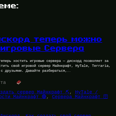
еме:
искорд теперь можно
 игровые Сервера
теперь хостить игровые сервера — дискорд позволяет за
стить свой игровой сервер Майнкрафт, HyTale, Terraria,
 с друзьями. Давайте разбираться,…
ута
здать сервер Майнкрафт ⛏️
, 
HyTale /
ости Майнкрафт 🔴
, 
Сервера Майнкрафт 🛜
Дискорд
, 
Как создать свой сервер