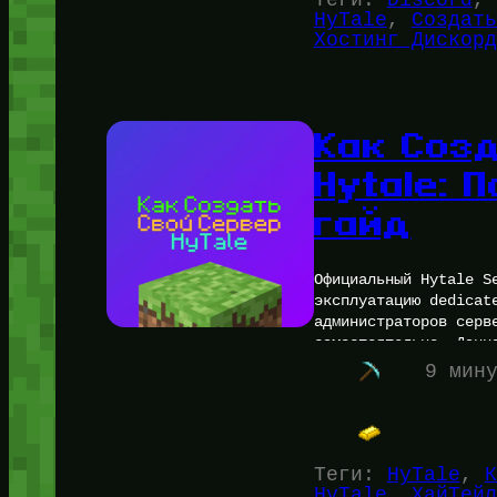
HyTale
, 
Создать
Хостинг Дискорд
Как Соз
Hytale: 
гайд
Официальный Hytale S
эксплуатацию dedicat
администраторов серв
самостоятельно.​ Дан
(for_users), являет
9 мин
Теги:
HyTale
, 
К
HyTale
, 
ХайТейл