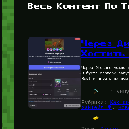
Весь Контент По Т
Через Д
Хостить
Через Discord можно 
3 буста серверу запу
Rust и играть на нём
1 мин
Рубрики:
Как со
ХайТейл 🌳
, 
Нов
Теги:
Discord
, 