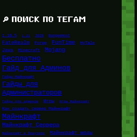
🔎 ПОИСК ПО ТЕГАМ
1.16.5
1.21
2026
BungeeHost
FunTime
FateRealm
HyTale
Forge
Mojang
Java
Minecraft
Бесплатно
Гайд для Админов
Гайды Майнкрафт
Гайды для
Администраторов
Игры
Гайды для админов
Игры Майнкрафт
Как создать сервер Майнкрафт
Майнкрафт
Майнкрафт Сервера
Майнкрафт моды
Майнкрафт в браузере