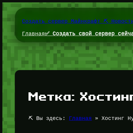
Перейти
к
содержимому
Создать сервер Майнкрафт ⛏️ Новост
Главная
✅ Создать свой сервер сейч
Метка:
Хостин
⛏️ Вы здесь:
Главная
»
Хостинг H