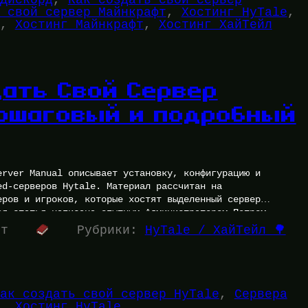
 свой сервер Майнкрафт
, 
Хостинг HyTale
, 
, 
Хостинг Майнкрафт
, 
Хостинг ХайТейл
дать Свой Сервер
Пошаговый и подробный
erver Manual описывает установку, конфигурацию и
ed-серверов Hytale. Материал рассчитан на
еров и игроков, которые хостят выделенный сервер
ная статья написана опытным Администратором Петром
ся…
ут
Рубрики:
HyTale / ХайТейл 🌳
ак создать свой сервер HyTale
, 
Сервера
, 
Хостинг HyTale