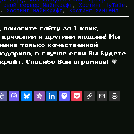
 свой сервер Майнкрафт
, 
Хостинг HyTale
, 
, 
Хостинг Майнкрафт
, 
Хостинг ХайТейл
, помогите сайту за 1 клик,
 друзьями и другими людьми! Мы
ление только качественной
одарков, в случае если Вы будете
рафт. Спасибо Вам огромное! 💜