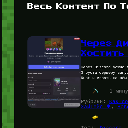
Весь Контент По Т
Через Д
Хостить
Через Discord можно 
3 буста серверу запу
Rust и играть на нём
1 мин
Рубрики:
Как со
ХайТейл 🌳
, 
Нов
Теги:
Discord
, 