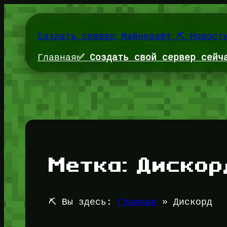
Перейти
к
содержимому
Создать сервер Майнкрафт ⛏️ Новост
Главная
✅ Создать свой сервер сейч
Метка:
Дискор
⛏️ Вы здесь:
Главная
»
Дискорд