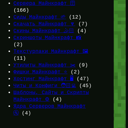
Сервера Майнкрафт 🛜
(166)
Сиды Майнкрафт 🌱
(12)
Скачать Майнкрафт 🔽
(7)
Скины Майнкрафт 🤹🏻
(4)
Скриншоты Майнкрафт 📸
(2)
Текстурпаки Майнкрафт 🖼️
(11)
Утилиты Майнкрафт ✂️
(9)
Фишки Майнкрафт ⭐
(2)
Хостинг Майнкрафт 🖥️
(47)
Читы и Конфиги 🧑🏻‍💻
(45)
Шаблоны, Сайты и Скрипты
Майнкрафт ⚙️
(4)
Ядра Серверов Майнкрафт
🚰
(4)