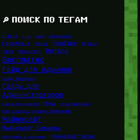
🔎 ПОИСК ПО ТЕГАМ
1.16.5
1.21
2026
BungeeHost
FunTime
FateRealm
HyTale
Forge
Mojang
Java
Minecraft
Бесплатно
Гайд для Админов
Гайды Майнкрафт
Гайды для
Администраторов
Игры
Гайды для админов
Игры Майнкрафт
Как создать сервер Майнкрафт
Майнкрафт
Майнкрафт Сервера
Майнкрафт моды
Майнкрафт в браузере