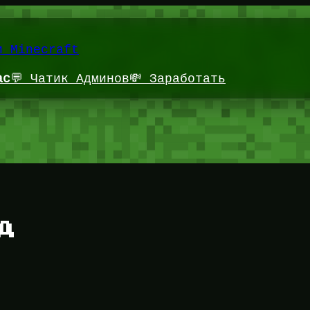
и Minecraft
ас
💬 Чатик Админов
💸 Заработать
д