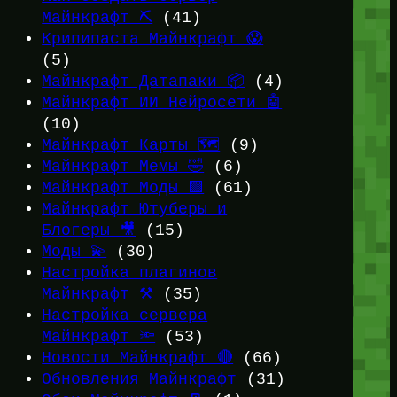
Майнкрафт ⛏️
(41)
Крипипаста Майнкрафт 😱
(5)
Майнкрафт Датапаки 📦
(4)
Майнкрафт ИИ Нейросети 🤖
(10)
Майнкрафт Карты 🗺️
(9)
Майнкрафт Мемы 🤣
(6)
Майнкрафт Моды 🟩
(61)
Майнкрафт Ютуберы и
Блогеры 🎥
(15)
Моды 💫
(30)
Настройка плагинов
Майнкрафт ⚒️
(35)
Настройка сервера
Майнкрафт 🔦
(53)
Новости Майнкрафт 🔴
(66)
Обновления Майнкрафт
(31)