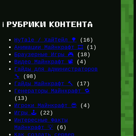
ℹ️ РУБРИКИ КОНТЕНТА
HyTale / ХайТейл 🌳
(16)
Анимации Майнкрафт 🎞️
(1)
Браузерные Игры 🎮
(18)
Видео Майнкрафт 📽️
(4)
Гайды для администраторов
🔧
(98)
Гайды Майнкрафт 🔨
(17)
Генераторы Майнкрафт 🔁
(13)
Игроки Майнкрафт 😎
(4)
Игры 🕹️
(22)
Интересные Факты
Майнкрафт 💡
(6)
Как создать сервер