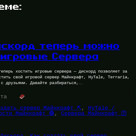
еме:
искорд теперь можно
 игровые Сервера
теперь хостить игровые сервера — дискорд позволяет за
стить свой игровой сервер Майнкрафт, HyTale, Terraria,
 с друзьями. Давайте разбираться,…
ута
здать сервер Майнкрафт ⛏️
, 
HyTale /
ости Майнкрафт 🔴
, 
Сервера Майнкрафт 🛜
Дискорд
, 
Как создать свой сервер