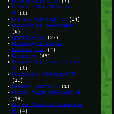
Обои Майнкрафт 📔
(1)
Ошибки и Баги Майнкрафт
🐞
(1)
Плагины Майнкрафт ♨️
(24)
Постройки в Майнкрафте
(8)
Программы ⌨️
(27)
Промокоды и Скидки
Майнкрафт 🎫
(2)
Прочее 🧱
(45)
Раздачи Игр Стим / Steam
🎲
(1)
Ресурспаки Майнкрафт 📚
(10)
Рецепты Крафта 🪚
(1)
Сборки Модов Майнкрафт 🧳
(18)
Сборки Серверов Майнкрафт
🎁
(4)