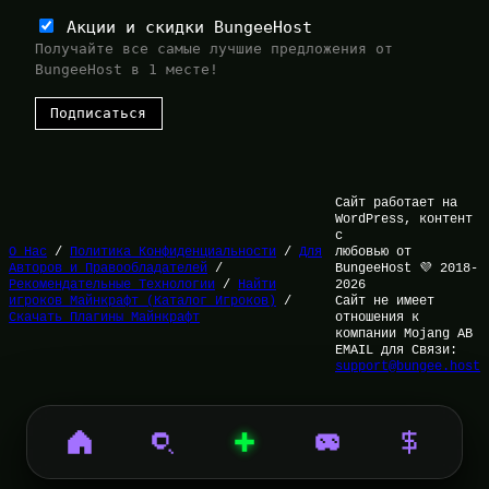
Акции и скидки BungeeHost
Получайте все самые лучшие предложения от
BungeeHost в 1 месте!
Сайт работает на
WordPress, контент
с
О Нас
/
Политика Конфиденциальности
/
Для
любовью от
Авторов и Правообладателей
/
BungeeHost 💜 2018-
Рекомендательные Технологии
/
Найти
2026
игроков Майнкрафт (Каталог Игроков)
/
Сайт не имеет
Скачать Плагины Майнкрафт
отношения к
компании Mojang AB
EMAIL для Связи:
support@bungee.host