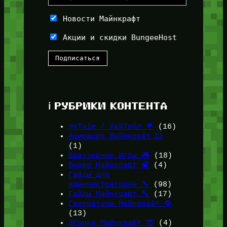
Новости Майнкрафт
Акции и скидки BungeeHost
ℹ️ РУБРИКИ КОНТЕНТА
HyTale / ХайТейл 🌳
(16)
Анимации Майнкрафт 🎞️
(1)
Браузерные Игры 🎮
(18)
Видео Майнкрафт 📽️
(4)
Гайды для
администраторов 🔧
(98)
Гайды Майнкрафт 🔨
(17)
Генераторы Майнкрафт 🔁
(13)
Игроки Майнкрафт 😎
(4)