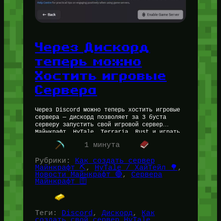
Через Дискорд
теперь можно
Хостить игровые
Сервера
Через Discord можно теперь хостить игровые
сервера — дискорд позволяет за 3 буста
серверу запустить свой игровой сервер
Майнкрафт, HyTale, Terraria, Rust и играть
на нём с друзьями. Давайте разбираться,…
1 минута
Рубрики:
Как создать сервер
Майнкрафт ⛏️
, 
HyTale / ХайТейл 🌳
, 
Новости Майнкрафт 🔴
, 
Сервера
Майнкрафт 🛜
Теги:
Discord
, 
Дискорд
, 
Как
создать свой сервер HyTale
, 