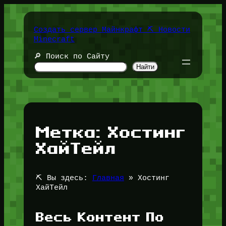
Перейти
к
содержимому
Создать сервер Майнкрафт ⛏️ Новости
Minecraft
🔎 Поиск по Сайту
Найти
Метка:
Хостинг
ХайТейл
⛏️ Вы здесь:
Главная
»
Хостинг
ХайТейл
Весь Контент По