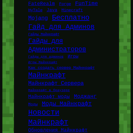
FunTime
FateRealm
Forge
Java
HyTale
Minecraft
Бесплатно
Mojang
Гайд для Админов
Гайды Майнкрафт
Гайды для
Администраторов
Игры
Гайды для админов
Игры Майнкрафт
Как создать сервер Майнкрафт
Майнкрафт
Майнкрафт Сервера
Майнкрафт в браузере
Моджанг
Майнкрафт моды
Моды Майнкрафт
Моды
Новости
Майнкрафт
Обновления Майнкрафт