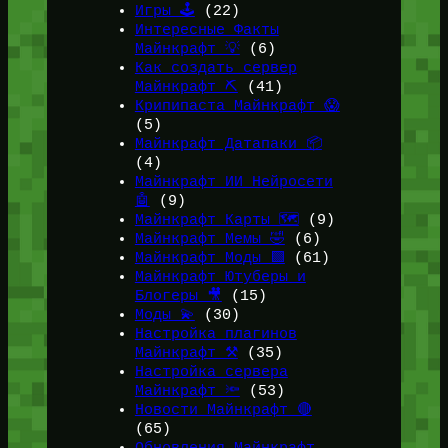
Игры 🕹️
(22)
Интересные Факты
Майнкрафт 💡
(6)
Как создать сервер
Майнкрафт ⛏️
(41)
Крипипаста Майнкрафт 😱
(5)
Майнкрафт Датапаки 📦
(4)
Майнкрафт ИИ Нейросети
🤖
(9)
Майнкрафт Карты 🗺️
(9)
Майнкрафт Мемы 🤣
(6)
Майнкрафт Моды 🟩
(61)
Майнкрафт Ютуберы и
Блогеры 🎥
(15)
Моды 💫
(30)
Настройка плагинов
Майнкрафт ⚒️
(35)
Настройка сервера
Майнкрафт 🔦
(53)
Новости Майнкрафт 🔴
(65)