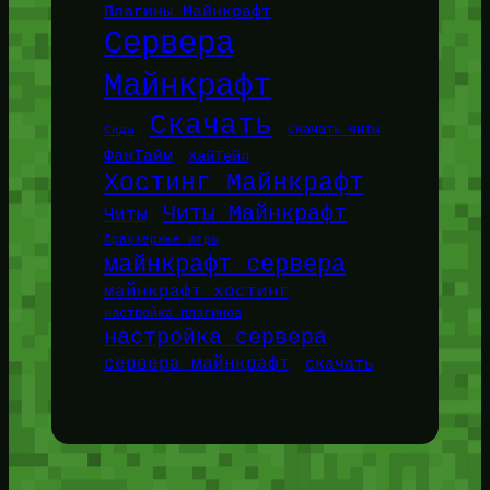
Плагины Майнкрафт
Сервера
Майнкрафт
Скачать
Сиды
Скачать читы
ФанТайм
ХайТейл
Хостинг Майнкрафт
Читы Майнкрафт
Читы
браузерные игры
майнкрафт сервера
майнкрафт хостинг
настройка плагинов
настройка сервера
сервера майнкрафт
скачать