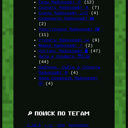
Сиды Майнкрафт 🌱
(12)
Скачать Майнкрафт 🔽
(7)
Скины Майнкрафт 🤹🏻
(4)
Скриншоты Майнкрафт 📸
(2)
Текстурпаки Майнкрафт 🖼️
(11)
Утилиты Майнкрафт ✂️
(9)
Фишки Майнкрафт ⭐
(2)
Хостинг Майнкрафт 🖥️
(47)
Читы и Конфиги 🧑🏻‍💻
(44)
Шаблоны, Сайты и Скрипты
Майнкрафт ⚙️
(4)
Ядра Серверов Майнкрафт
🚰
(4)
🔎 ПОИСК ПО ТЕГАМ
1.16.5
1.21
2026
BungeeHost