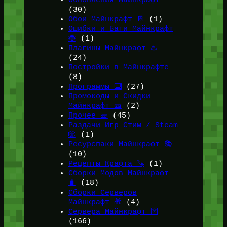
Обновления Майнкрафт
(30)
Обои Майнкрафт 📔
(1)
Ошибки и Баги Майнкрафт
🐞
(1)
Плагины Майнкрафт ♨️
(24)
Постройки в Майнкрафте
(8)
Программы ⌨️
(27)
Промокоды и Скидки
Майнкрафт 🎫
(2)
Прочее 🧱
(45)
Раздачи Игр Стим / Steam
🎲
(1)
Ресурспаки Майнкрафт 📚
(10)
Рецепты Крафта 🪚
(1)
Сборки Модов Майнкрафт
🧳
(18)
Сборки Серверов
Майнкрафт 🎁
(4)
Сервера Майнкрафт 🛜
(166)