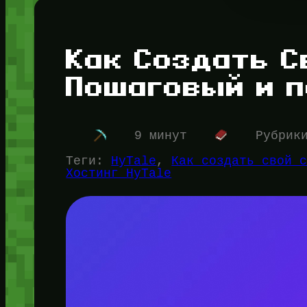
Как Создать С
Пошаговый и 
9 минут
Рубрик
Теги:
HyTale
, 
Как создать свой 
Хостинг HyTale