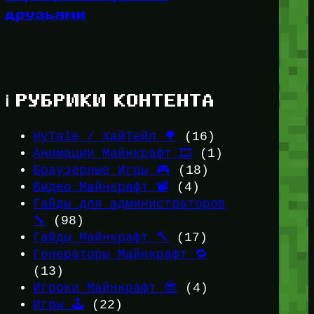
друзьями
ℹ️ РУБРИКИ КОНТЕНТА
HyTale / ХайТейл 🌳
(16)
Анимации Майнкрафт 🎞️
(1)
Браузерные Игры 🎮
(18)
Видео Майнкрафт 📽️
(4)
Гайды для администраторов
🔧
(98)
Гайды Майнкрафт 🔨
(17)
Генераторы Майнкрафт 🔁
(13)
Игроки Майнкрафт 😎
(4)
Игры 🕹️
(22)