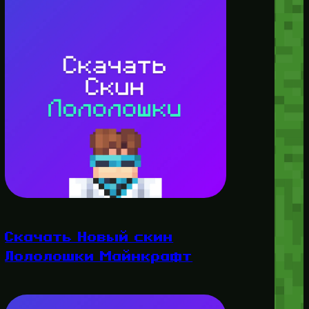
Скачать Новый скин
Лололошки Майнкрафт