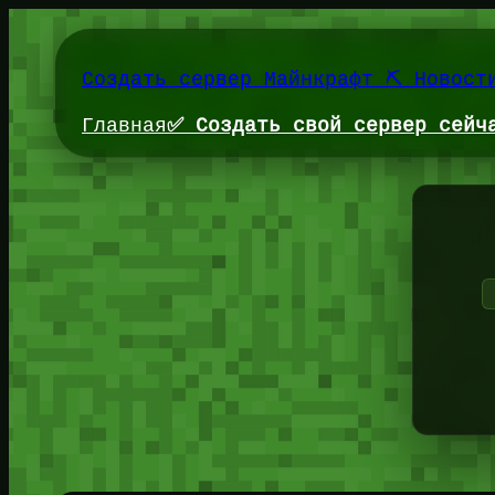
Перейти
к
содержимому
Создать сервер Майнкрафт ⛏️ Новост
Главная
✅ Создать свой сервер сейч