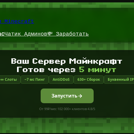
и Minecraft
ас
Чатик Админов
💸 Заработать
Ваш Сервер Майнкрафт
Готов через
5 минут
∞ Слоты
~7 мс Пинг
AntiDDoS
630+ Сборок
Буквенный IP
Запустить
От 99₽/мес
·
102 000+ клиентов
·
4.8/5