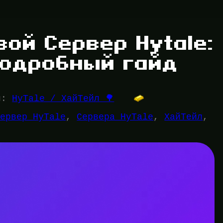
вой Сервер Hytale:
подробный гайд
и:
HyTale / ХайТейл 🌳
сервер HyTale
, 
Сервера HyTale
, 
ХайТейл
, 