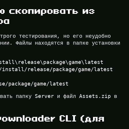
ую скопировать из
ра
строго тестирования, но его неудобно
янии. Файлы находятся в папке установки
stall\release\package\game\latest
/install/release/package/game/latest
se/package/game/latest
Server
Assets.zip
овать папку
и файл
в
Downloader CLI (для