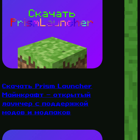
Скачать Prism Launcher
Майнкрафт — открытый
лаунчер с поддержкой
модов и модпаков