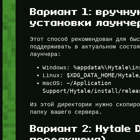
Вариант 1: вручн
установки лаунче
Этот способ рекомендован для бы
поддерживать в актуальном состо
лаунчера:
%appdata%\Hytale\in
Windows:
$XDG_DATA_HOME/Hytale
Linux:
~/Application
macOS:
Support/Hytale/install/relea
Из этой директории нужно скопир
папку вашего сервера.
Вариант 2: Hytale 
продакшена)