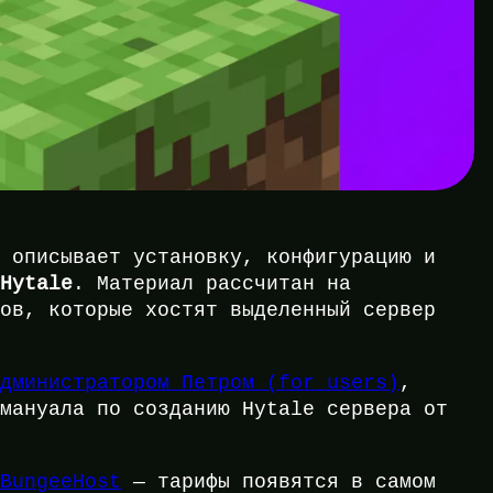
l описывает установку, конфигурацию и
 Hytale
. Материал рассчитан на
ков, которые хостят выделенный сервер
Администратором Петром (for_users)
,
 мануала по созданию Hytale сервера от
 BungeeHost
— тарифы появятся в самом