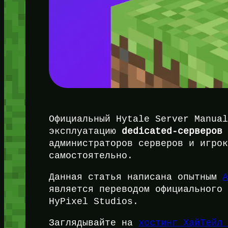
Официальный Hytale Server Manua
эксплуатацию
dedicated-серверов
администраторов серверов и игро
самостоятельно.
Данная статья написана опытным
является переводом официального
HyPixel Studios.
Заглядывайте на
хостинг ХайТейл