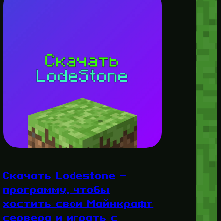
Скачать Lodestone —
программу, чтобы
хостить свои Майнкрафт
сервера и играть с