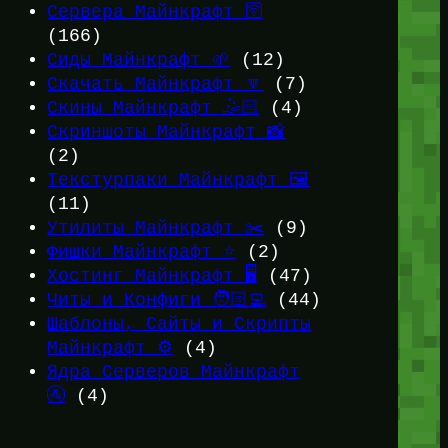
Сервера Майнкрафт 🛜
(166)
Сиды Майнкрафт 🌱
(12)
Скачать Майнкрафт 🔽
(7)
Скины Майнкрафт 🤹🏻
(4)
Скриншоты Майнкрафт 📸
(2)
Текстурпаки Майнкрафт 🖼️
(11)
Утилиты Майнкрафт ✂️
(9)
Фишки Майнкрафт ⭐
(2)
Хостинг Майнкрафт 🖥️
(47)
Читы и Конфиги 🧑🏻‍💻
(44)
Шаблоны, Сайты и Скрипты
Майнкрафт ⚙️
(4)
Ядра Серверов Майнкрафт
🚰
(4)