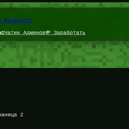
и Minecraft
ас
Чатик Админов
💸 Заработать
раница 2