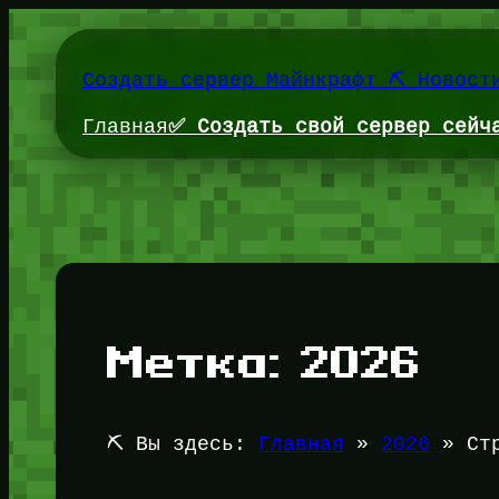
Перейти
к
содержимому
Создать сервер Майнкрафт ⛏️ Новост
Главная
✅ Создать свой сервер сейч
Метка:
2026
⛏️ Вы здесь:
Главная
»
2026
»
Ст