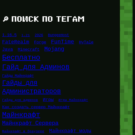
🔎 ПОИСК ПО ТЕГАМ
1.16.5
1.21
2026
BungeeHost
FunTime
FateRealm
HyTale
Forge
Mojang
Java
Minecraft
Бесплатно
Гайд для Админов
Гайды Майнкрафт
Гайды для
Администраторов
Игры
Гайды для админов
Игры Майнкрафт
Как создать сервер Майнкрафт
Майнкрафт
Майнкрафт Сервера
Майнкрафт моды
Майнкрафт в браузере