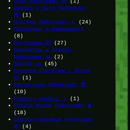
Обои Майнкрафт 📔
(1)
Ошибки и Баги Майнкрафт
🐞
(1)
Плагины Майнкрафт ♨️
(24)
Постройки в Майнкрафте
(8)
Программы ⌨️
(27)
Промокоды и Скидки
Майнкрафт 🎫
(2)
Прочее 🧱
(45)
Раздачи Игр Стим / Steam
🎲
(1)
Ресурспаки Майнкрафт 📚
(10)
Рецепты Крафта 🪚
(1)
Сборки Модов Майнкрафт 🧳
(18)
Сборки Серверов Майнкрафт
🎁
(4)