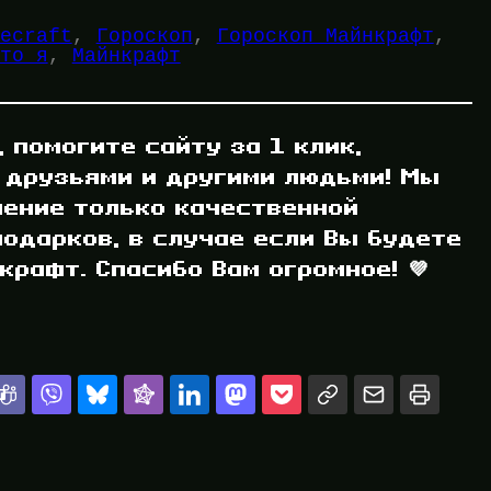
ecraft
, 
Гороскоп
, 
Гороскоп Майнкрафт
, 
то я
, 
Майнкрафт
, помогите сайту за 1 клик,
 друзьями и другими людьми! Мы
ление только качественной
одарков, в случае если Вы будете
рафт. Спасибо Вам огромное! 💜