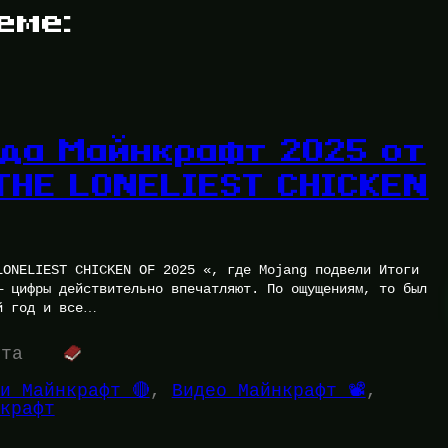
еме:
ода Майнкрафт 2025 от
THE LONELIEST CHICKEN
LONELIEST CHICKEN OF 2025 «, где Mojang подвели Итоги
— цифры действительно впечатляют. По ощущениям, то был
й год и все…
ута
и Майнкрафт 🔴
, 
Видео Майнкрафт 📽️
, 
крафт