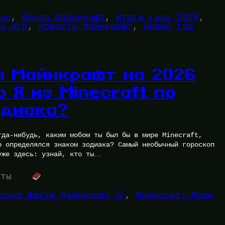
ео
, 
Видео Майнкрафт
, 
Итоги года 2025
, 
и игр
, 
Новости Майнкрафт
, 
Новый год
п Майнкрафт на 2026
о Я из Minecraft по
одиака?
гда-нибудь, каким мобом ты был бы в мире Minecraft,
р определялся знаком зодиака? Самый необычный гороскоп
уже здесь: узнай, кто ты…
уты
сные Факты Майнкрафт 💡
, 
Майнкрафт Мемы