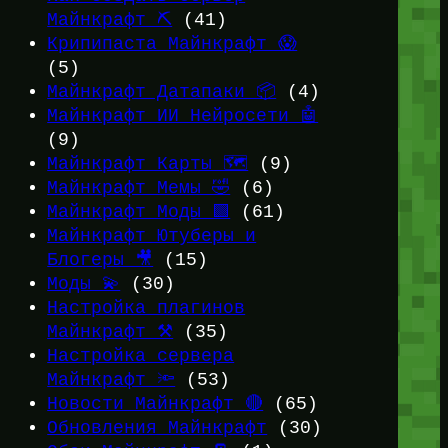
Майнкрафт ⛏️
(41)
Крипипаста Майнкрафт 😱
(5)
Майнкрафт Датапаки 📦
(4)
Майнкрафт ИИ Нейросети 🤖
(9)
Майнкрафт Карты 🗺️
(9)
Майнкрафт Мемы 🤣
(6)
Майнкрафт Моды 🟩
(61)
Майнкрафт Ютуберы и
Блогеры 🎥
(15)
Моды 💫
(30)
Настройка плагинов
Майнкрафт ⚒️
(35)
Настройка сервера
Майнкрафт 🔦
(53)
Новости Майнкрафт 🔴
(65)
Обновления Майнкрафт
(30)