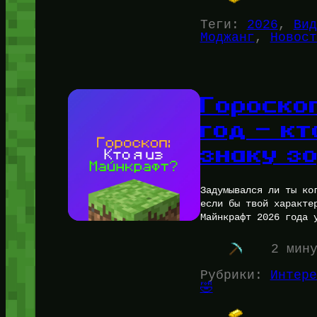
Теги:
2026
, 
Вид
Моджанг
, 
Новост
Гороско
год — кт
знаку з
Задумывался ли ты ко
если бы твой характе
Майнкрафт 2026 года 
2 мин
Рубрики:
Интере
🤣