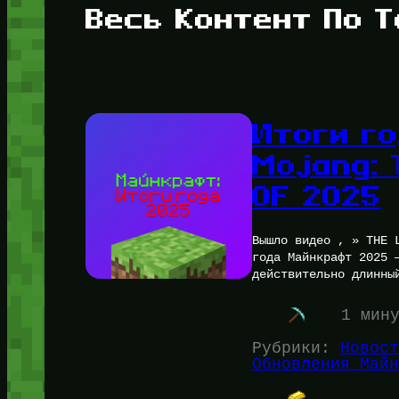
Весь Контент По Т
Итоги г
Mojang: 
OF 2025
Вышло видео , » THE 
года Майнкрафт 2025 
действительно длинны
1 мин
Рубрики:
Новост
Обновления Майн