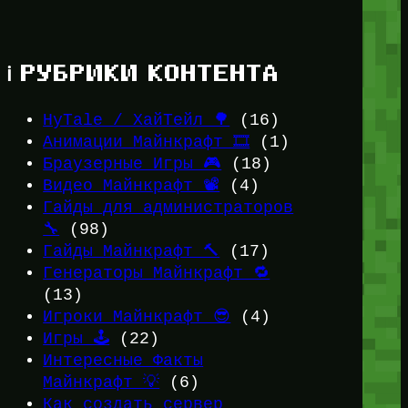
ℹ️ РУБРИКИ КОНТЕНТА
HyTale / ХайТейл 🌳
(16)
Анимации Майнкрафт 🎞️
(1)
Браузерные Игры 🎮
(18)
Видео Майнкрафт 📽️
(4)
Гайды для администраторов
🔧
(98)
Гайды Майнкрафт 🔨
(17)
Генераторы Майнкрафт 🔁
(13)
Игроки Майнкрафт 😎
(4)
Игры 🕹️
(22)
Интересные Факты
Майнкрафт 💡
(6)
Как создать сервер