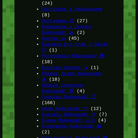
(24)
Постройки в Майнкрафте
(8)
Программы ⌨️
(27)
Промокоды и Скидки
Майнкрафт 🎫
(2)
Прочее 🧱
(45)
Раздачи Игр Стим / Steam
🎲
(1)
Ресурспаки Майнкрафт 📚
(10)
Рецепты Крафта 🪚
(1)
Сборки Модов Майнкрафт
🧳
(18)
Сборки Серверов
Майнкрафт 🎁
(4)
Сервера Майнкрафт 🛜
(166)
Сиды Майнкрафт 🌱
(12)
Скачать Майнкрафт 🔽
(7)
Скины Майнкрафт 🤹🏻
(4)
Скриншоты Майнкрафт 📸
(2)