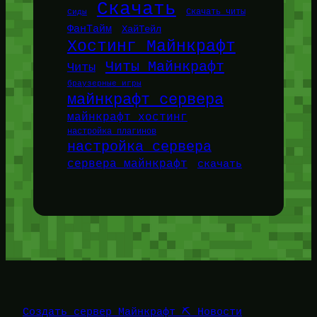
Скачать
Сиды
Скачать читы
ФанТайм
ХайТейл
Хостинг Майнкрафт
Читы Майнкрафт
Читы
браузерные игры
майнкрафт сервера
майнкрафт хостинг
настройка плагинов
настройка сервера
сервера майнкрафт
скачать
Создать сервер Майнкрафт ⛏️ Новости