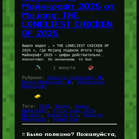
Майнкрафт 2025 от
Mojang: THE
LONELIEST CHICKEN
OF 2025
Вышло видео , » THE LONELIEST CHICKEN OF
2025 «, где Mojang подвели Итоги года
Майнкрафт 2025 — цифры действительно
впечатляют. По ощущениям, то был
действительно длинный год и все…
1 минута
Рубрики:
Новости Майнкрафт 🔴
, 
Видео Майнкрафт 📽️
, 
Обновления
Майнкрафт
Теги:
2026
, 
Видео
, 
Видео
Майнкрафт
, 
Итоги года 2025
, 
Моджанг
, 
Новости игр
, 
Новости
Майнкрафт
, 
Новый год
‼️ Было полезно? Пожалуйста,