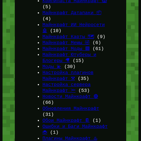
Крипипаста Майнкрафт 😱
(5)
Майнкрафт Датапаки 📦
(4)
Майнкрафт ИИ Нейросети
🤖
(10)
Майнкрафт Карты 🗺️
(9)
Майнкрафт Мемы 🤣
(6)
Майнкрафт Моды 🟩
(61)
Майнкрафт Ютуберы и
Блогеры 🎥
(15)
Моды 💫
(30)
Настройка плагинов
Майнкрафт ⚒️
(35)
Настройка сервера
Майнкрафт 🔦
(53)
Новости Майнкрафт 🔴
(66)
Обновления Майнкрафт
(31)
Обои Майнкрафт 📔
(1)
Ошибки и Баги Майнкрафт
🐞
(1)
Плагины Майнкрафт ♨️