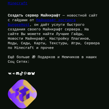
Minecraft
Создать сервер Майнкрафт
— новостной сайт
с гайдами от
Майнкрафт хостинга
BungeeHost
, он даёт услуги быстрого
создания своего Майнкрафт сервера. На
сайте Вы можете найти Лучшие Гайды,
Новости Майнкрафт, Настройку Плагинов,
Моды, Сиды, Карты, Текстуры, Игры, Сервера
по Minecraft и прочее
Ещё больше 🎁 Подарков и Мемчиков в наших
Соц Сетях:
ВКонтакте
Telegram
Discord
TikTok
Pinterest
YouTube
Bluesky