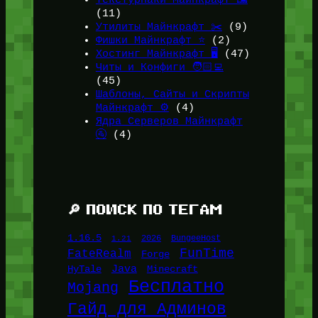
Текстурпаки Майнкрафт 🖼️
(11)
Утилиты Майнкрафт ✂️
(9)
Фишки Майнкрафт ⭐
(2)
Хостинг Майнкрафт 🖥️
(47)
Читы и Конфиги 🧑🏻‍💻
(45)
Шаблоны, Сайты и Скрипты
Майнкрафт ⚙️
(4)
Ядра Серверов Майнкрафт
🚰
(4)
🔎 ПОИСК ПО ТЕГАМ
1.16.5
1.21
2026
BungeeHost
FunTime
FateRealm
Forge
Java
HyTale
Minecraft
Бесплатно
Mojang
Гайд для Админов