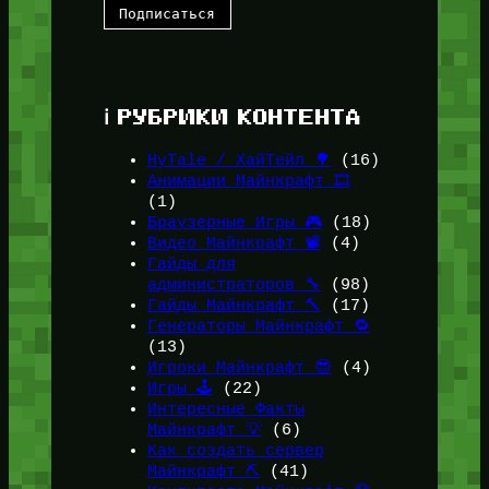
ℹ️ РУБРИКИ КОНТЕНТА
HyTale / ХайТейл 🌳
(16)
Анимации Майнкрафт 🎞️
(1)
Браузерные Игры 🎮
(18)
Видео Майнкрафт 📽️
(4)
Гайды для
администраторов 🔧
(98)
Гайды Майнкрафт 🔨
(17)
Генераторы Майнкрафт 🔁
(13)
Игроки Майнкрафт 😎
(4)
Игры 🕹️
(22)
Интересные Факты
Майнкрафт 💡
(6)
Как создать сервер
Майнкрафт ⛏️
(41)