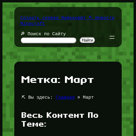
Перейти
к
содержимому
Создать сервер Майнкрафт ⛏️ Новости
Minecraft
🔎 Поиск по Сайту
Найти
Метка:
Март
⛏️ Вы здесь:
Главная
»
Март
Весь Контент По
Теме: