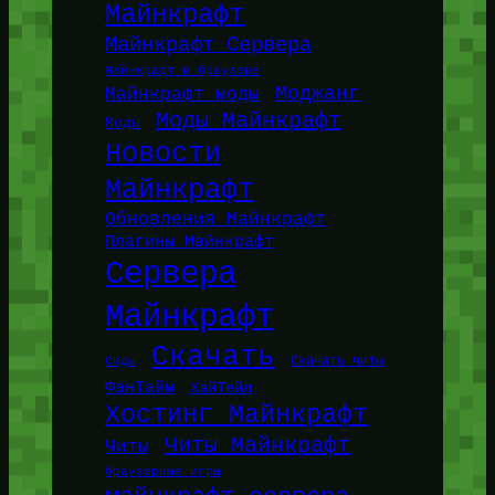
Майнкрафт
Майнкрафт Сервера
Майнкрафт в браузере
Моджанг
Майнкрафт моды
Моды Майнкрафт
Моды
Новости
Майнкрафт
Обновления Майнкрафт
Плагины Майнкрафт
Сервера
Майнкрафт
Скачать
Сиды
Скачать читы
ФанТайм
ХайТейл
Хостинг Майнкрафт
Читы Майнкрафт
Читы
браузерные игры