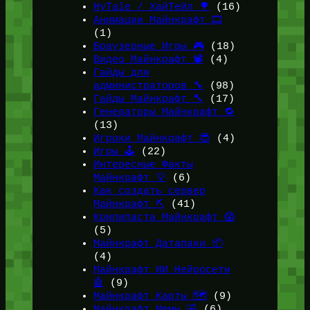
HyTale / ХайТейл 🌳
(16)
Анимации Майнкрафт 🎞️
(1)
Браузерные Игры 🎮
(18)
Видео Майнкрафт 📽️
(4)
Гайды для
администраторов 🔧
(98)
Гайды Майнкрафт 🔨
(17)
Генераторы Майнкрафт 🔁
(13)
Игроки Майнкрафт 😎
(4)
Игры 🕹️
(22)
Интересные Факты
Майнкрафт 💡
(6)
Как создать сервер
Майнкрафт ⛏️
(41)
Крипипаста Майнкрафт 😱
(5)
Майнкрафт Датапаки 📦
(4)
Майнкрафт ИИ Нейросети
🤖
(9)
Майнкрафт Карты 🗺️
(9)
Майнкрафт Мемы 🤣
(6)