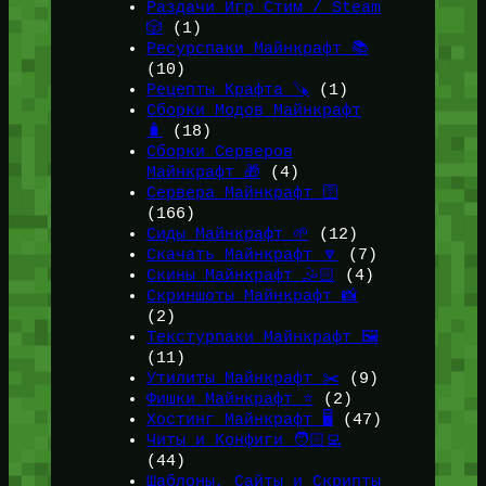
Раздачи Игр Стим / Steam
🎲
(1)
Ресурспаки Майнкрафт 📚
(10)
Рецепты Крафта 🪚
(1)
Сборки Модов Майнкрафт
🧳
(18)
Сборки Серверов
Майнкрафт 🎁
(4)
Сервера Майнкрафт 🛜
(166)
Сиды Майнкрафт 🌱
(12)
Скачать Майнкрафт 🔽
(7)
Скины Майнкрафт 🤹🏻
(4)
Скриншоты Майнкрафт 📸
(2)
Текстурпаки Майнкрафт 🖼️
(11)
Утилиты Майнкрафт ✂️
(9)
Фишки Майнкрафт ⭐
(2)
Хостинг Майнкрафт 🖥️
(47)
Читы и Конфиги 🧑🏻‍💻
(44)
Шаблоны, Сайты и Скрипты