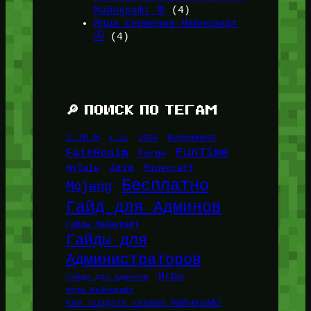
Майнкрафт ⚙️
(4)
Ядра Серверов Майнкрафт
🚰
(4)
🔎 ПОИСК ПО ТЕГАМ
1.16.5
1.21
2026
BungeeHost
FunTime
FateRealm
Forge
Java
HyTale
Minecraft
Бесплатно
Mojang
Гайд для Админов
Гайды Майнкрафт
Гайды для
Администраторов
Игры
Гайды для админов
Игры Майнкрафт
Как создать сервер Майнкрафт