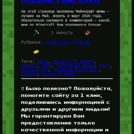
На этой странице выложены Майнкрафт мемы —
лучшие за Май, Апрель и март 2026 года.
Обязательно напишите в комментарий — какой
мем по Minecraft Вам понравился больше
всего! Так же…
1 минута
Рубрики:
Майнкрафт Мемы 🤣
Теги:
2026
, 
Minecraft Memes
, 
Апрель
, 
Май
, 
Майнкрафт мемы
, 
Март
, 
Постирония
, 
Приколы Майнкрафт
, 
Смешно
, 
Смешные мемы
‼️ Было полезно? Пожалуйста,
помогите сайту за 1 клик,
поделившись информацией с
друзьями и другими людьми!
Мы гарантируем Вам
предоставление только
качественной информации и