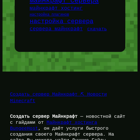
майнкрафт сервера
майнкрафт хостинг
настройка плагинов
настройка сервера
сервера майнкрафт
скачать
Создать сервер Майнкрафт ⛏️ Новости
Minecraft
Создать сервер Майнкрафт
— новостной сайт
с гайдами от
Майнкрафт хостинга
BungeeHost
, он даёт услуги быстрого
создания своего Майнкрафт сервера. На