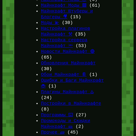
Майнкрафт Моды 🟩
(61)
Майнкрафт Ютуберы и
Блогеры 🎥
(15)
Моды 💫
(30)
Настройка плагинов
Майнкрафт ⚒️
(35)
Настройка сервера
Майнкрафт 🔦
(53)
Новости Майнкрафт 🔴
(65)
Обновления Майнкрафт
(30)
Обои Майнкрафт 📔
(1)
Ошибки и Баги Майнкрафт
🐞
(1)
Плагины Майнкрафт ♨️
(24)
Постройки в Майнкрафте
(8)
Программы ⌨️
(27)
Промокоды и Скидки
Майнкрафт 🎫
(2)
Прочее 🧱
(45)