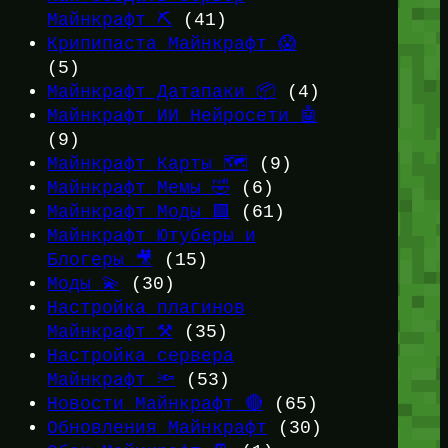
Майнкрафт ⛏️
(41)
Крипипаста Майнкрафт 😱
(5)
Майнкрафт Датапаки 📦
(4)
Майнкрафт ИИ Нейросети 🤖
(9)
Майнкрафт Карты 🗺️
(9)
Майнкрафт Мемы 🤣
(6)
Майнкрафт Моды 🟩
(61)
Майнкрафт Ютуберы и
Блогеры 🎥
(15)
Моды 💫
(30)
Настройка плагинов
Майнкрафт ⚒️
(35)
Настройка сервера
Майнкрафт 🔦
(53)
Новости Майнкрафт 🔴
(65)
Обновления Майнкрафт
(30)