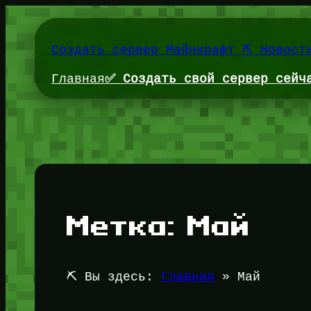
Перейти
к
содержимому
Создать сервер Майнкрафт ⛏️ Новост
Главная
✅ Создать свой сервер сейч
Метка:
Май
⛏️ Вы здесь:
Главная
»
Май