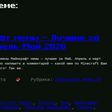
еме:
фт мемы — Лучшие за
рель-Май 2026
ожены Майнкрафт мемы — лучшие за Май, Апрель и март
но напишите в комментарий — какой мем по Minecraft Вам
его! Так же…
ута
Рубрики:
Майнкрафт Мемы 🤣
ecraft Memes
, 
Апрель
, 
Май
, 
Майнкрафт
тирония
, 
Приколы Майнкрафт
, 
Смешно
, 