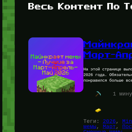
Весь Контент По Т
Майнкра
Март-Ап
На этой странице выл
2026 года. Обязатель
понравился больше вс
1 мин
Теги:
2026
, 
Min
мемы
, 
Март
, 
Пос
Смешные мемы