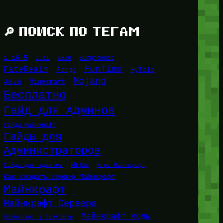
🔎 ПОИСК ПО ТЕГАМ
1.16.5
1.21
2026
BungeeHost
FunTime
FateRealm
HyTale
Forge
Mojang
Java
Minecraft
Бесплатно
Гайд для Админов
Гайды Майнкрафт
Гайды для
Администраторов
Игры
Гайды для админов
Игры Майнкрафт
Как создать сервер Майнкрафт
Майнкрафт
Майнкрафт Сервера
Майнкрафт моды
Майнкрафт в браузере