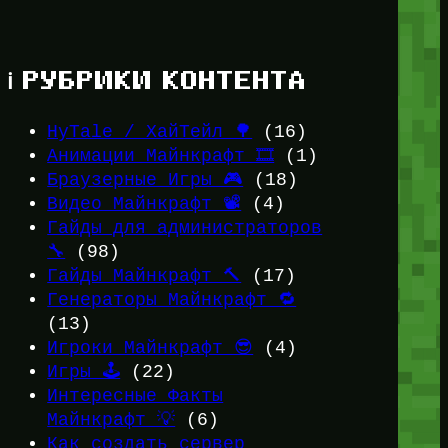
ℹ️ РУБРИКИ КОНТЕНТА
HyTale / ХайТейл 🌳
(16)
Анимации Майнкрафт 🎞️
(1)
Браузерные Игры 🎮
(18)
Видео Майнкрафт 📽️
(4)
Гайды для администраторов
🔧
(98)
Гайды Майнкрафт 🔨
(17)
Генераторы Майнкрафт 🔁
(13)
Игроки Майнкрафт 😎
(4)
Игры 🕹️
(22)
Интересные Факты
Майнкрафт 💡
(6)
Как создать сервер