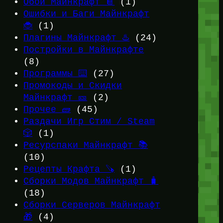
Обои Майнкрафт 📔
(1)
Ошибки и Баги Майнкрафт
🐞
(1)
Плагины Майнкрафт ♨️
(24)
Постройки в Майнкрафте
(8)
Программы ⌨️
(27)
Промокоды и Скидки
Майнкрафт 🎫
(2)
Прочее 🧱
(45)
Раздачи Игр Стим / Steam
🎲
(1)
Ресурспаки Майнкрафт 📚
(10)
Рецепты Крафта 🪚
(1)
Сборки Модов Майнкрафт 🧳
(18)
Сборки Серверов Майнкрафт
🎁
(4)