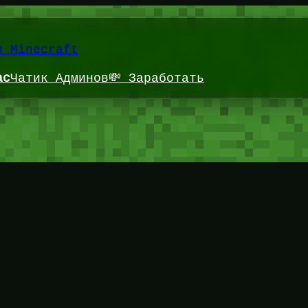
и Minecraft
ас
Чатик Админов
💸 Заработать