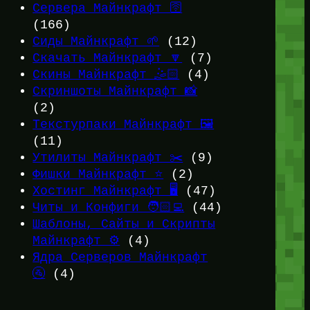
Сервера Майнкрафт 🛜
(166)
Сиды Майнкрафт 🌱
(12)
Скачать Майнкрафт 🔽
(7)
Скины Майнкрафт 🤹🏻
(4)
Скриншоты Майнкрафт 📸
(2)
Текстурпаки Майнкрафт 🖼️
(11)
Утилиты Майнкрафт ✂️
(9)
Фишки Майнкрафт ⭐
(2)
Хостинг Майнкрафт 🖥️
(47)
Читы и Конфиги 🧑🏻‍💻
(44)
Шаблоны, Сайты и Скрипты
Майнкрафт ⚙️
(4)
Ядра Серверов Майнкрафт
🚰
(4)