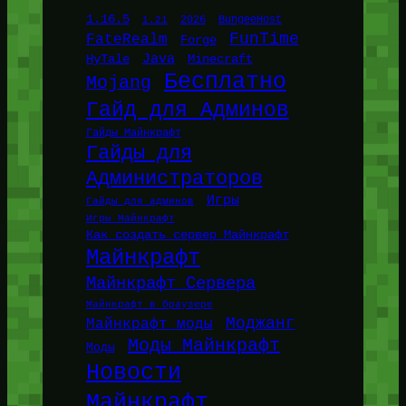
1.16.5
1.21
2026
BungeeHost
FunTime
FateRealm
Forge
Java
HyTale
Minecraft
Бесплатно
Mojang
Гайд для Админов
Гайды Майнкрафт
Гайды для
Администраторов
Игры
Гайды для админов
Игры Майнкрафт
Как создать сервер Майнкрафт
Майнкрафт
Майнкрафт Сервера
Майнкрафт в браузере
Моджанг
Майнкрафт моды
Моды Майнкрафт
Моды
Новости
Майнкрафт