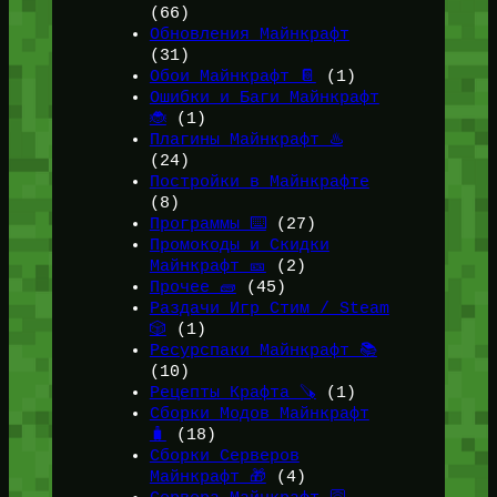
(66)
Обновления Майнкрафт
(31)
Обои Майнкрафт 📔
(1)
Ошибки и Баги Майнкрафт
🐞
(1)
Плагины Майнкрафт ♨️
(24)
Постройки в Майнкрафте
(8)
Программы ⌨️
(27)
Промокоды и Скидки
Майнкрафт 🎫
(2)
Прочее 🧱
(45)
Раздачи Игр Стим / Steam
🎲
(1)
Ресурспаки Майнкрафт 📚
(10)
Рецепты Крафта 🪚
(1)
Сборки Модов Майнкрафт
🧳
(18)
Сборки Серверов
Майнкрафт 🎁
(4)