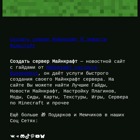
Создать сервер Майнкрафт ⛏️ Новости
Minecraft
Создать сервер Майнкрафт
— новостной сайт
с гайдами от
Майнкрафт хостинга
BungeeHost
, он даёт услуги быстрого
создания своего Майнкрафт сервера. На
сайте Вы можете найти Лучшие Гайды,
Новости Майнкрафт, Настройку Плагинов,
Моды, Сиды, Карты, Текстуры, Игры, Сервера
по Minecraft и прочее
Ещё больше 🎁 Подарков и Мемчиков в наших
Соц Сетях:
ВКонтакте
Telegram
Discord
TikTok
Pinterest
YouTube
Bluesky