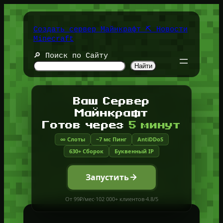
Перейти
к
содержимому
Создать сервер Майнкрафт ⛏️ Новости
Minecraft
🔎 Поиск по Сайту
Найти
Ваш Сервер
Майнкрафт
Готов через
5 минут
∞ Слоты
~7 мс Пинг
AntiDDoS
630+ Сборок
Буквенный IP
Запустить
От 99₽/мес
·
102 000+ клиентов
·
4.8/5