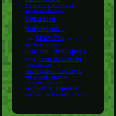
Обновления Майнкрафт
Плагины Майнкрафт
Сервера
Майнкрафт
Скачать
Сиды
Скачать читы
ФанТайм
ХайТейл
Хостинг Майнкрафт
Читы Майнкрафт
Читы
браузерные игры
майнкрафт сервера
майнкрафт хостинг
настройка плагинов
настройка сервера
сервера майнкрафт
скачать