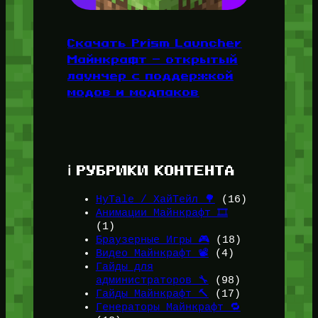
Скачать Prism Launcher
Майнкрафт — открытый
лаунчер с поддержкой
модов и модпаков
ℹ️ РУБРИКИ КОНТЕНТА
HyTale / ХайТейл 🌳
(16)
Анимации Майнкрафт 🎞️
(1)
Браузерные Игры 🎮
(18)
Видео Майнкрафт 📽️
(4)
Гайды для
администраторов 🔧
(98)
Гайды Майнкрафт 🔨
(17)
Генераторы Майнкрафт 🔁