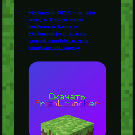
Майнкон 2015 — в чём
мем, » Какой твой
любимый блок в
Майнкрафте «, кто
такой dantdm и что
вообще за тренд