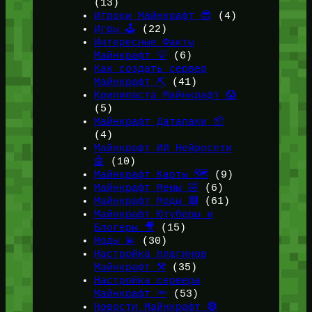
(13)
Игроки Майнкрафт 😎
(4)
Игры 🕹️
(22)
Интересные Факты
Майнкрафт 💡
(6)
Как создать сервер
Майнкрафт ⛏️
(41)
Крипипаста Майнкрафт 😱
(5)
Майнкрафт Датапаки 📦
(4)
Майнкрафт ИИ Нейросети
🤖
(10)
Майнкрафт Карты 🗺️
(9)
Майнкрафт Мемы 🤣
(6)
Майнкрафт Моды 🟩
(61)
Майнкрафт Ютуберы и
Блогеры 🎥
(15)
Моды 💫
(30)
Настройка плагинов
Майнкрафт ⚒️
(35)
Настройка сервера
Майнкрафт 🔦
(53)
Новости Майнкрафт 🔴