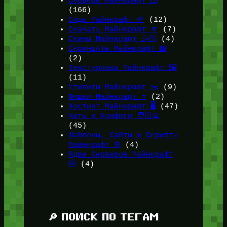
Сервера Майнкрафт 🛜
(166)
Сиды Майнкрафт 🌱
(12)
Скачать Майнкрафт 🔽
(7)
Скины Майнкрафт 🤹🏻
(4)
Скриншоты Майнкрафт 📸
(2)
Текстурпаки Майнкрафт 🖼️
(11)
Утилиты Майнкрафт ✂️
(9)
Фишки Майнкрафт ⭐
(2)
Хостинг Майнкрафт 🖥️
(47)
Читы и Конфиги 🧑🏻‍💻
(45)
Шаблоны, Сайты и Скрипты
Майнкрафт ⚙️
(4)
Ядра Серверов Майнкрафт
🚰
(4)
🔎 ПОИСК ПО ТЕГАМ