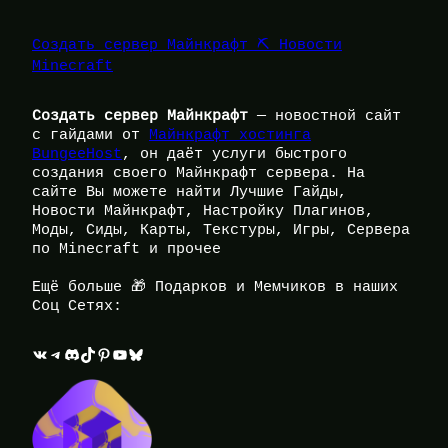
Создать сервер Майнкрафт ⛏️ Новости
Minecraft
Создать сервер Майнкрафт
— новостной сайт
с гайдами от
Майнкрафт хостинга
BungeeHost
, он даёт услуги быстрого
создания своего Майнкрафт сервера. На
сайте Вы можете найти Лучшие Гайды,
Новости Майнкрафт, Настройку Плагинов,
Моды, Сиды, Карты, Текстуры, Игры, Сервера
по Minecraft и прочее
Ещё больше 🎁 Подарков и Мемчиков в наших
Соц Сетях:
ВКонтакте
Telegram
Discord
TikTok
Pinterest
YouTube
Bluesky