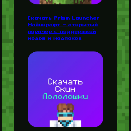
Скачать Prism Launcher
Майнкрафт — открытый
лаунчер с поддержкой
модов и модпаков