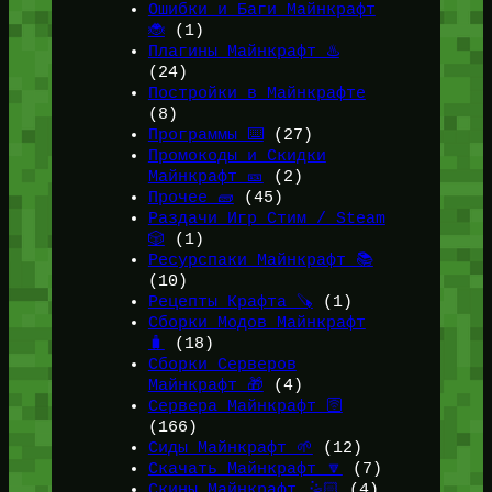
Ошибки и Баги Майнкрафт
🐞
(1)
Плагины Майнкрафт ♨️
(24)
Постройки в Майнкрафте
(8)
Программы ⌨️
(27)
Промокоды и Скидки
Майнкрафт 🎫
(2)
Прочее 🧱
(45)
Раздачи Игр Стим / Steam
🎲
(1)
Ресурспаки Майнкрафт 📚
(10)
Рецепты Крафта 🪚
(1)
Сборки Модов Майнкрафт
🧳
(18)
Сборки Серверов
Майнкрафт 🎁
(4)
Сервера Майнкрафт 🛜
(166)
Сиды Майнкрафт 🌱
(12)
Скачать Майнкрафт 🔽
(7)
Скины Майнкрафт 🤹🏻
(4)