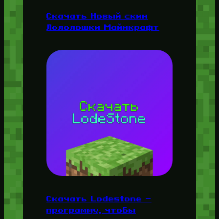
Скачать Новый скин
Лололошки Майнкрафт
Скачать Lodestone —
программу, чтобы