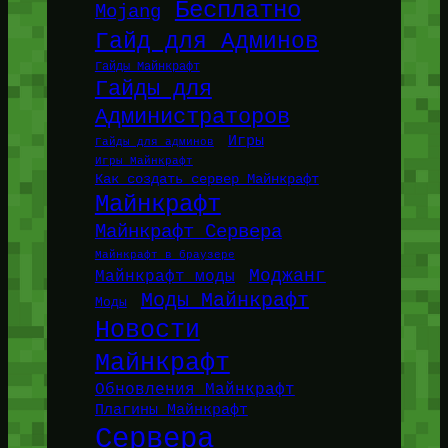
Бесплатно
Mojang
Гайд для Админов
Гайды Майнкрафт
Гайды для
Администраторов
Игры
Гайды для админов
Игры Майнкрафт
Как создать сервер Майнкрафт
Майнкрафт
Майнкрафт Сервера
Майнкрафт в браузере
Моджанг
Майнкрафт моды
Моды Майнкрафт
Моды
Новости
Майнкрафт
Обновления Майнкрафт
Плагины Майнкрафт
Сервера