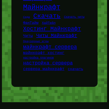
Майнкрафт
Скачать
Сиды
Скачать читы
ФанТайм
ХайТейл
Хостинг Майнкрафт
Читы Майнкрафт
Читы
браузерные игры
майнкрафт сервера
майнкрафт хостинг
настройка плагинов
настройка сервера
сервера майнкрафт
скачать