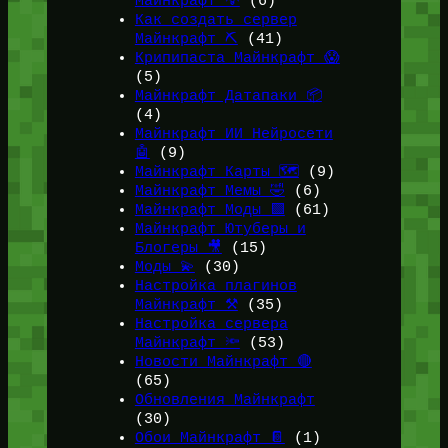
Майнкрафт 💡
(6)
Как создать сервер
Майнкрафт ⛏️
(41)
Крипипаста Майнкрафт 😱
(5)
Майнкрафт Датапаки 📦
(4)
Майнкрафт ИИ Нейросети
🤖
(9)
Майнкрафт Карты 🗺️
(9)
Майнкрафт Мемы 🤣
(6)
Майнкрафт Моды 🟩
(61)
Майнкрафт Ютуберы и
Блогеры 🎥
(15)
Моды 💫
(30)
Настройка плагинов
Майнкрафт ⚒️
(35)
Настройка сервера
Майнкрафт 🔦
(53)
Новости Майнкрафт 🔴
(65)
Обновления Майнкрафт
(30)
Обои Майнкрафт 📔
(1)