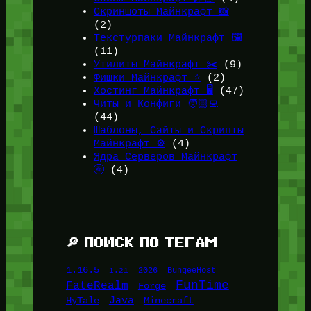
Скриншоты Майнкрафт 📸
(2)
Текстурпаки Майнкрафт 🖼️
(11)
Утилиты Майнкрафт ✂️
(9)
Фишки Майнкрафт ⭐
(2)
Хостинг Майнкрафт 🖥️
(47)
Читы и Конфиги 🧑🏻‍💻
(44)
Шаблоны, Сайты и Скрипты
Майнкрафт ⚙️
(4)
Ядра Серверов Майнкрафт
🚰
(4)
🔎 ПОИСК ПО ТЕГАМ
1.16.5
1.21
2026
BungeeHost
FunTime
FateRealm
Forge
Java
HyTale
Minecraft