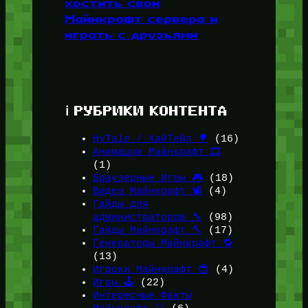
хостить свои
Майнкрафт сервера и
играть с друзьями
ℹ️ РУБРИКИ КОНТЕНТА
HyTale / ХайТейл 🌳
(16)
Анимации Майнкрафт 🎞️
(1)
Браузерные Игры 🎮
(18)
Видео Майнкрафт 📽️
(4)
Гайды для
администраторов 🔧
(98)
Гайды Майнкрафт 🔨
(17)
Генераторы Майнкрафт 🔁
(13)
Игроки Майнкрафт 😎
(4)
Игры 🕹️
(22)
Интересные Факты