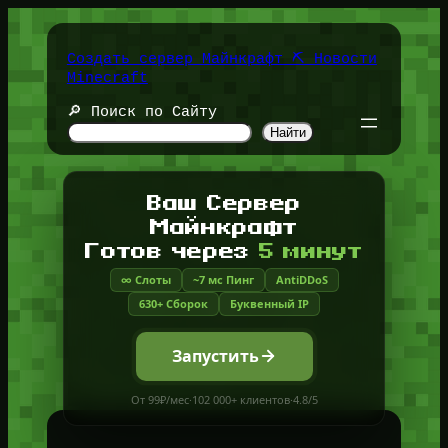
Перейти
к
содержимому
Создать сервер Майнкрафт ⛏️ Новости
Minecraft
🔎 Поиск по Сайту
Найти
Ваш Сервер
Майнкрафт
Готов через
5 минут
∞ Слоты
~7 мс Пинг
AntiDDoS
630+ Сборок
Буквенный IP
Запустить
От 99₽/мес
·
102 000+ клиентов
·
4.8/5