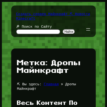
Перейти
к
содержимому
Создать сервер Майнкрафт ⛏️ Новости
Minecraft
🔎 Поиск по Сайту
Найти
Метка:
Дропы
Майнкрафт
⛏️ Вы здесь:
Главная
»
Дропы
Майнкрафт
Весь Контент По