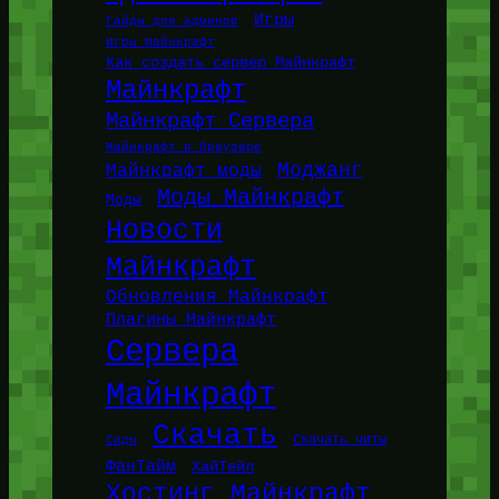
Игры
Гайды для админов
Игры Майнкрафт
Как создать сервер Майнкрафт
Майнкрафт
Майнкрафт Сервера
Майнкрафт в браузере
Моджанг
Майнкрафт моды
Моды Майнкрафт
Моды
Новости
Майнкрафт
Обновления Майнкрафт
Плагины Майнкрафт
Сервера
Майнкрафт
Скачать
Сиды
Скачать читы
ФанТайм
ХайТейл
Хостинг Майнкрафт