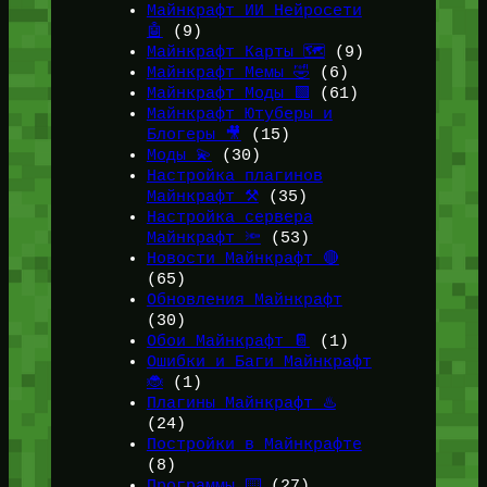
Майнкрафт ИИ Нейросети
🤖
(9)
Майнкрафт Карты 🗺️
(9)
Майнкрафт Мемы 🤣
(6)
Майнкрафт Моды 🟩
(61)
Майнкрафт Ютуберы и
Блогеры 🎥
(15)
Моды 💫
(30)
Настройка плагинов
Майнкрафт ⚒️
(35)
Настройка сервера
Майнкрафт 🔦
(53)
Новости Майнкрафт 🔴
(65)
Обновления Майнкрафт
(30)
Обои Майнкрафт 📔
(1)
Ошибки и Баги Майнкрафт
🐞
(1)
Плагины Майнкрафт ♨️
(24)
Постройки в Майнкрафте
(8)
Программы ⌨️
(27)