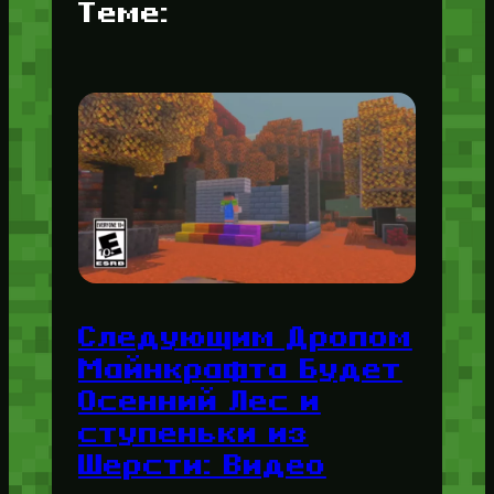
Теме:
Следующим Дропом
Майнкрафта Будет
Осенний Лес и
ступеньки из
Шерсти: Видео