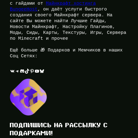
с гайдами от
Майнкрафт хостинга
BungeeHost
, он даёт услуги быстрого
создания своего Майнкрафт сервера. На
сайте Вы можете найти Лучшие Гайды,
Новости Майнкрафт, Настройку Плагинов,
Моды, Сиды, Карты, Текстуры, Игры, Сервера
по Minecraft и прочее
Ещё больше 🎁 Подарков и Мемчиков в наших
Соц Сетях:
ВКонтакте
Telegram
Discord
TikTok
Pinterest
YouTube
Bluesky
ПОДПИШИСЬ НА РАССЫЛКУ С
ПОДАРКАМИ!