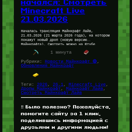
начался: Смотреть
Minecraft Live
21.03.2026
Началась трансляция Майнкрафт Лайв,
21.03.2026 (21 марта 2026 года), на котором
покажут новый дроп (новую версию
Майнкрафта). Смотреть можно на Ютубе
(официальном канале Minecraft) — клик. Если
1 минута
у Вас не…
Рубрики:
Новости Майнкрафт 🔴
, 
Обновления Майнкрафт
Теги:
2026
, 
26.1
, 
Minecraft Live
, 
Дропы Майнкрафт
, 
Майнкрафт Лайв
, 
Смотреть Майнкрафт Лайв
‼️ Было полезно? Пожалуйста,
помогите сайту за 1 клик,
поделившись информацией с
друзьями и другими людьми!