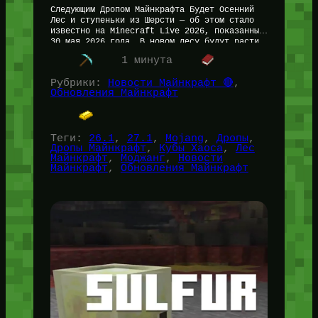
Следующим Дропом Майнкрафта Будет Осенний
Лес и ступеньки из Шерсти — об этом стало
известно на Minecraft Live 2026, показанным
30 мая 2026 года. В новом лесу будут расти
тополя,…
1 минута
Рубрики:
Новости Майнкрафт 🔴
, 
Обновления Майнкрафт
Теги:
26.1
, 
27.1
, 
Mojang
, 
Дропы
, 
Дропы Майнкрафт
, 
Кубы Хаоса
, 
Лес
Майнкрафт
, 
Моджанг
, 
Новости
Майнкрафт
, 
Обновления Майнкрафт