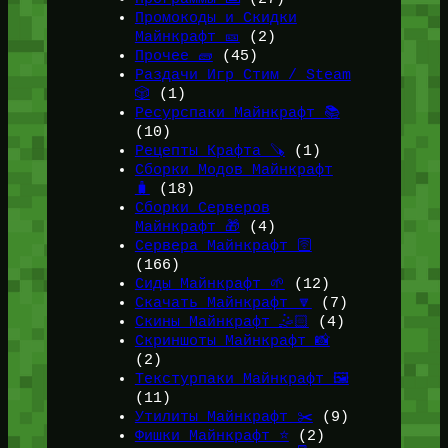
Промокоды и Скидки
Майнкрафт 🎫
(2)
Прочее 🧱
(45)
Раздачи Игр Стим / Steam
🎲
(1)
Ресурспаки Майнкрафт 📚
(10)
Рецепты Крафта 🪚
(1)
Сборки Модов Майнкрафт
🧳
(18)
Сборки Серверов
Майнкрафт 🎁
(4)
Сервера Майнкрафт 🛜
(166)
Сиды Майнкрафт 🌱
(12)
Скачать Майнкрафт 🔽
(7)
Скины Майнкрафт 🤹🏻
(4)
Скриншоты Майнкрафт 📸
(2)
Текстурпаки Майнкрафт 🖼️
(11)
Утилиты Майнкрафт ✂️
(9)
Фишки Майнкрафт ⭐
(2)