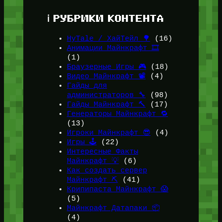
ℹ️ РУБРИКИ КОНТЕНТА
HyTale / ХайТейл 🌳
(16)
Анимации Майнкрафт 🎞️
(1)
Браузерные Игры 🎮
(18)
Видео Майнкрафт 📽️
(4)
Гайды для
администраторов 🔧
(98)
Гайды Майнкрафт 🔨
(17)
Генераторы Майнкрафт 🔁
(13)
Игроки Майнкрафт 😎
(4)
Игры 🕹️
(22)
Интересные Факты
Майнкрафт 💡
(6)
Как создать сервер
Майнкрафт ⛏️
(41)
Крипипаста Майнкрафт 😱
(5)
Майнкрафт Датапаки 📦
(4)