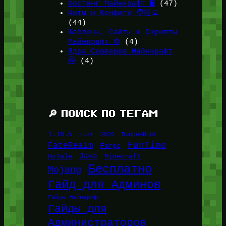
Хостинг Майнкрафт 🖥️
(47)
Читы и Конфиги 🧑🏻‍💻
(44)
Шаблоны, Сайты и Скрипты
Майнкрафт ⚙️
(4)
Ядра Серверов Майнкрафт
🚰
(4)
🔎 ПОИСК ПО ТЕГАМ
1.16.5
1.21
2026
BungeeHost
FunTime
FateRealm
Forge
Java
HyTale
Minecraft
Бесплатно
Mojang
Гайд для Админов
Гайды Майнкрафт
Гайды для
Администраторов