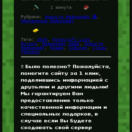
значит…
1 минута
Рубрики:
Новости Майнкрафт 🔴
, 
Обновления Майнкрафт
Теги:
2026
, 
Minecraft Live
, 
Mojang
, 
Майнкрафт Лайв
, 
Новости
Майнкрафт
, 
Плащи
, 
Событие
, 
Стрим
, 
ТвичКон
‼️ Было полезно? Пожалуйста,
помогите сайту за 1 клик,
поделившись информацией с
друзьями и другими людьми!
Мы гарантируем Вам
предоставление только
качественной информации и
специальных подарков, в
случае если Вы будете
создавать свой сервер