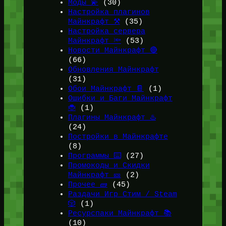
Моды 💫
(30)
Настройка плагинов
Майнкрафт ⚒️
(35)
Настройка сервера
Майнкрафт 🔦
(53)
Новости Майнкрафт 🔴
(66)
Обновления Майнкрафт
(31)
Обои Майнкрафт 📔
(1)
Ошибки и Баги Майнкрафт
🐞
(1)
Плагины Майнкрафт ♨️
(24)
Постройки в Майнкрафте
(8)
Программы ⌨️
(27)
Промокоды и Скидки
Майнкрафт 🎫
(2)
Прочее 🧱
(45)
Раздачи Игр Стим / Steam
🎲
(1)
Ресурспаки Майнкрафт 📚
(10)