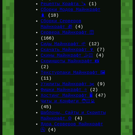
Рецепты Крафта 🪚
(1)
Сборки Модов Майнкрафт
🧳
(18)
Сборки Серверов
Майнкрафт 🎁
(4)
Сервера Майнкрафт 🛜
(166)
Сиды Майнкрафт 🌱
(12)
Скачать Майнкрафт 🔽
(7)
Скины Майнкрафт 🤹🏻
(4)
Скриншоты Майнкрафт 📸
(2)
Текстурпаки Майнкрафт 🖼️
(11)
Утилиты Майнкрафт ✂️
(9)
Фишки Майнкрафт ⭐
(2)
Хостинг Майнкрафт 🖥️
(47)
Читы и Конфиги 🧑🏻‍💻
(45)
Шаблоны, Сайты и Скрипты
Майнкрафт ⚙️
(4)
Ядра Серверов Майнкрафт
🚰
(4)