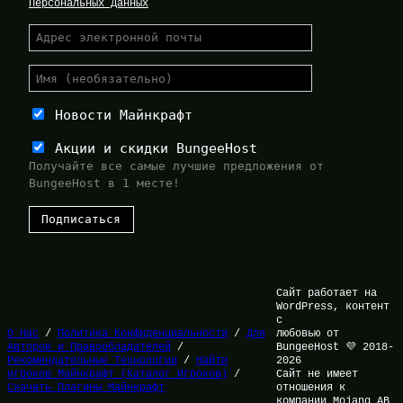
Персональных Данных
Новости Майнкрафт
Акции и скидки BungeeHost
Получайте все самые лучшие предложения от
BungeeHost в 1 месте!
Сайт работает на
WordPress, контент
с
О Нас
/
Политика Конфиденциальности
/
Для
любовью от
Авторов и Правообладателей
/
BungeeHost 💜 2018-
Рекомендательные Технологии
/
Найти
2026
игроков Майнкрафт (Каталог Игроков)
/
Сайт не имеет
Скачать Плагины Майнкрафт
отношения к
компании Mojang AB