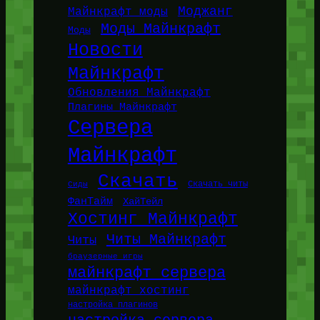
Моджанг
Майнкрафт моды
Моды Майнкрафт
Моды
Новости
Майнкрафт
Обновления Майнкрафт
Плагины Майнкрафт
Сервера
Майнкрафт
Скачать
Сиды
Скачать читы
ФанТайм
ХайТейл
Хостинг Майнкрафт
Читы Майнкрафт
Читы
браузерные игры
майнкрафт сервера
майнкрафт хостинг
настройка плагинов