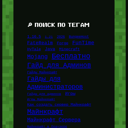
🔎 ПОИСК ПО ТЕГАМ
1.16.5
1.21
2026
BungeeHost
FunTime
FateRealm
Forge
Java
HyTale
Minecraft
Бесплатно
Mojang
Гайд для Админов
Гайды Майнкрафт
Гайды для
Администраторов
Игры
Гайды для админов
Игры Майнкрафт
Как создать сервер Майнкрафт
Майнкрафт
Майнкрафт Сервера
Майнкрафт в браузере