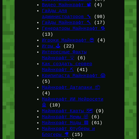
Видео Майнкрафт 📽️
(4)
Гайды для
администраторов 🔧
(98)
Гайды Майнкрафт 🔨
(17)
Генераторы Майнкрафт 🔁
(13)
Игроки Майнкрафт 😎
(4)
Игры 🕹️
(22)
Интересные Факты
Майнкрафт 💡
(6)
Как создать сервер
Майнкрафт ⛏️
(41)
Крипипаста Майнкрафт 😱
(5)
Майнкрафт Датапаки 📦
(4)
Майнкрафт ИИ Нейросети
🤖
(10)
Майнкрафт Карты 🗺️
(9)
Майнкрафт Мемы 🤣
(6)
Майнкрафт Моды 🟩
(61)
Майнкрафт Ютуберы и
Блогеры 🎥
(15)