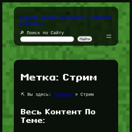
Перейти
к
содержимому
Создать сервер Майнкрафт ⛏️ Новости
Minecraft
🔎 Поиск по Сайту
Найти
Метка:
Стрим
⛏️ Вы здесь:
Главная
»
Стрим
Весь Контент По
Теме: