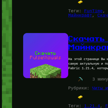
Теги:
FunTime
, 
Майнкрафт
, 
Скач
Скачать 
Майнкра
На этой странице Вы 
самую актуальную и п
Fabric 1.21.4, котор
3 мин
Рубрики:
Читы и
Теги:
1.21.4
, 
F