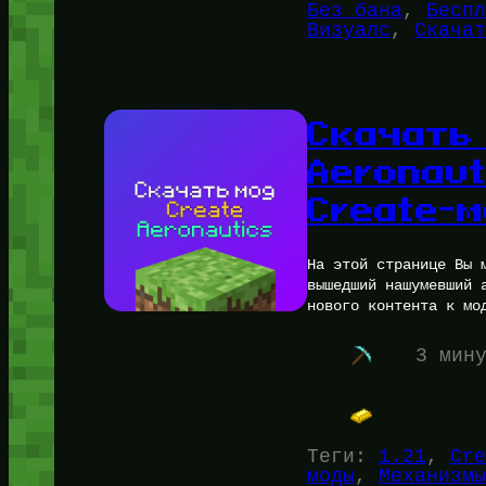
Без бана
, 
Беспл
Визуалс
, 
Скачат
Скачать
Aeronaut
Create-
На этой странице Вы 
вышедший нашумевший 
нового контента к мо
3 мин
Теги:
1.21
, 
Cre
моды
, 
Механизмы