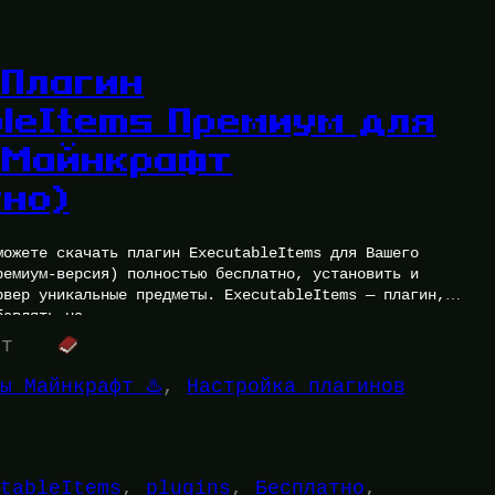
 Плагин
bleItems Премиум для
 Майнкрафт
тно)
можете скачать плагин ExecutableItems для Вашего
ремиум-версия) полностью бесплатно, установить и
рвер уникальные предметы. ExecutableItems — плагин,
бавлять на…
ут
ы Майнкрафт ♨️
, 
Настройка плагинов
tableItems
, 
plugins
, 
Бесплатно
, 