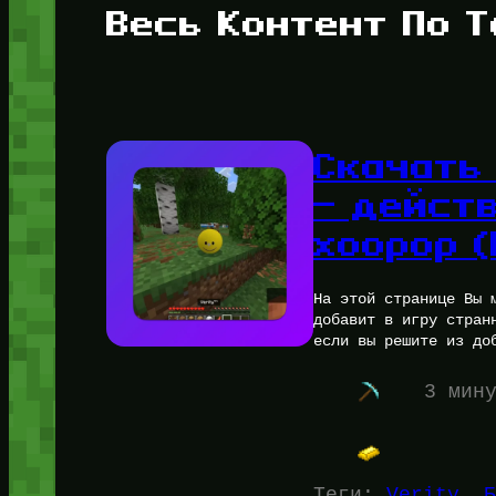
Весь Контент По Т
Скачать
— дейст
хоорор 
На этой странице Вы 
добавит в игру стран
если вы решите из до
3 мин
Теги:
Verity
, 
Б