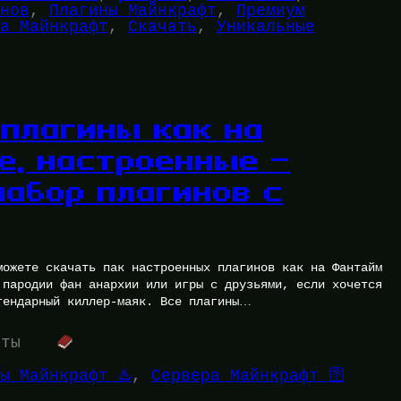
нов
, 
Плагины Майнкрафт
, 
Премиум
а Майнкрафт
, 
Скачать
, 
Уникальные
 плагины как на
е, настроенные —
набор плагинов с
можете скачать пак настроенных плагинов как на Фантайм
 пародии фан анархии или игры с друзьями, если хочется
гендарный киллер-маяк. Все плагины…
уты
ы Майнкрафт ♨️
, 
Сервера Майнкрафт 🛜