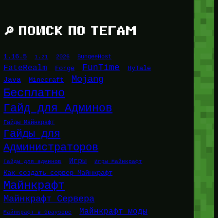
🔎 ПОИСК ПО ТЕГАМ
1.16.5
1.21
2026
BungeeHost
FunTime
FateRealm
HyTale
Forge
Mojang
Java
Minecraft
Бесплатно
Гайд для Админов
Гайды Майнкрафт
Гайды для
Администраторов
Игры
Гайды для админов
Игры Майнкрафт
Как создать сервер Майнкрафт
Майнкрафт
Майнкрафт Сервера
Майнкрафт моды
Майнкрафт в браузере