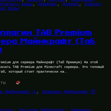
Скачать моды
, 
Смайлик
, 
Хоррор
, 
Хоррор
ор Моды
плагин TAB Premium
вера Майнкрафт (Таб
)
remium для сервера Майнкрафт (Таб Премиум) На этой
качать TAB Premium для Minecraft сервера. Это топовый
таб, который стоит практически на…
уты
ы Майнкрафт ♨️
, 
Сервера Майнкрафт 🛜
латно
, 
Плагины Майнкрафт
, 
Премиум
, 