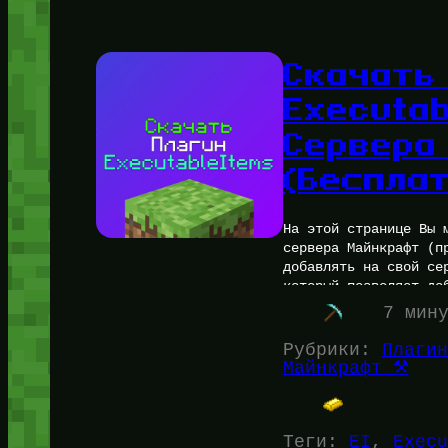
Скачать
Executa
Сервера
(Беспла
На этой странице Вы 
сервера Майнкрафт (п
добавлять на свой се
который позволяет до
7 мин
Рубрики:
Плагин
Майнкрафт ⚒️
Теги:
EI
, 
Execu