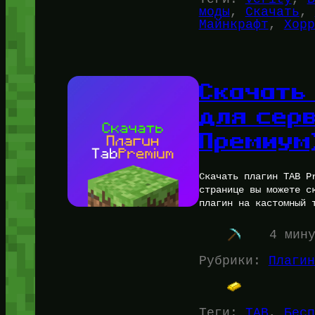
моды
, 
Скачать
, 
Майнкрафт
, 
Хорр
Скачать 
для сер
Премиум
Скачать плагин TAB P
странице вы можете с
плагин на кастомный 
4 мин
Рубрики:
Плагин
Теги:
TAB
, 
Бесп