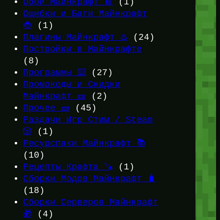
Обои Майнкрафт 📔
(1)
Ошибки и Баги Майнкрафт
🐞
(1)
Плагины Майнкрафт ♨️
(24)
Постройки в Майнкрафте
(8)
Программы ⌨️
(27)
Промокоды и Скидки
Майнкрафт 🎫
(2)
Прочее 🧱
(45)
Раздачи Игр Стим / Steam
🎲
(1)
Ресурспаки Майнкрафт 📚
(10)
Рецепты Крафта 🪚
(1)
Сборки Модов Майнкрафт 🧳
(18)
Сборки Серверов Майнкрафт
🎁
(4)