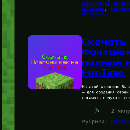
Настройка Плаги
Плагины
, 
Сервер
Предметы
Скачать
Фантайм
полный 
FunTime
На этой странице Вы 
— для создания своей
погамать-полутать ле
2 мин
Рубрики:
Плагин