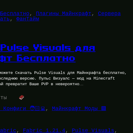
Бесплатно
, 
Плагины Майнкрафт
, 
Сервера
ать
, 
ФанТайм
Pulse Visuals для
фт Бесплатно
можете Скачать Pulse Visuals для Майнкрафта бесплатно,
оследнюю версию. Пульс Визуалс — мод на Minecraft
ый превратит Ваше PVP в невероятно…
уты
 Конфиги 🧑🏻‍💻
, 
Майнкрафт Моды 🟩
abric
, 
Fabric 1.21.4
, 
Pulse Visuals
, 