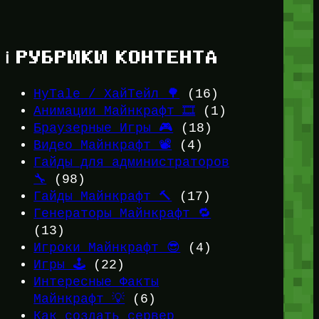
ℹ️ РУБРИКИ КОНТЕНТА
HyTale / ХайТейл 🌳
(16)
Анимации Майнкрафт 🎞️
(1)
Браузерные Игры 🎮
(18)
Видео Майнкрафт 📽️
(4)
Гайды для администраторов
🔧
(98)
Гайды Майнкрафт 🔨
(17)
Генераторы Майнкрафт 🔁
(13)
Игроки Майнкрафт 😎
(4)
Игры 🕹️
(22)
Интересные Факты
Майнкрафт 💡
(6)
Как создать сервер