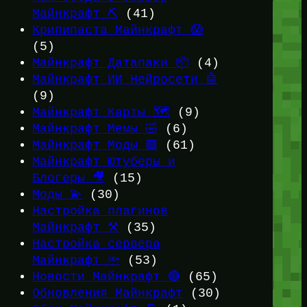
Майнкрафт ⛏️
(41)
Крипипаста Майнкрафт 😱
(5)
Майнкрафт Датапаки 📦
(4)
Майнкрафт ИИ Нейросети 🤖
(9)
Майнкрафт Карты 🗺️
(9)
Майнкрафт Мемы 🤣
(6)
Майнкрафт Моды 🟩
(61)
Майнкрафт Ютуберы и
Блогеры 🎥
(15)
Моды 💫
(30)
Настройка плагинов
Майнкрафт ⚒️
(35)
Настройка сервера
Майнкрафт 🔦
(53)
Новости Майнкрафт 🔴
(65)
Обновления Майнкрафт
(30)