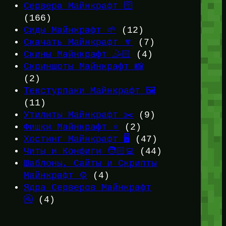
Сервера Майнкрафт 🛜
(166)
Сиды Майнкрафт 🌱
(12)
Скачать Майнкрафт 🔽
(7)
Скины Майнкрафт 🤹🏻
(4)
Скриншоты Майнкрафт 📸
(2)
Текстурпаки Майнкрафт 🖼️
(11)
Утилиты Майнкрафт ✂️
(9)
Фишки Майнкрафт ⭐
(2)
Хостинг Майнкрафт 🖥️
(47)
Читы и Конфиги 🧑🏻‍💻
(44)
Шаблоны, Сайты и Скрипты
Майнкрафт ⚙️
(4)
Ядра Серверов Майнкрафт
🚰
(4)