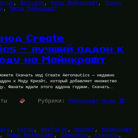
атно
, 
Визуалы
, 
Моды Майнкрафт
, 
Пульс
ь
, 
Читы Майнкрафт
 мод Create
ics — лучший аддон к
моду на Майнкрафт
можете Скачать мод Create Aeronautics — недавно
аддон к Моду Криэйт, который добавляет множество
ду. Фанаты ждали этого аддона годами. Скачать…
уты
Рубрики:
Майнкрафт Моды 🟩
ate
, 
Forge
, 
NeoForge
, 
Криэйт
, 
Майнкрафт
, 
Моды Майнкрафт
, 
Самолёты
, 
Скачать
, 