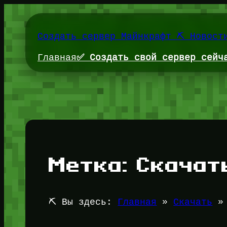
Перейти
к
содержимому
Создать сервер Майнкрафт ⛏️ Новост
Главная
✅ Создать свой сервер сейч
Метка:
Скачат
⛏️ Вы здесь:
Главная
»
Скачать