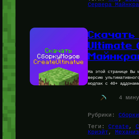
Сервера Майнкра
Скачать
Ultimate
Майнкра
На этой странице Вы 
версию ультимативног
модпак с 40+ аддонам
4 мин
Рубрики:
Сборки
Теги:
Create
, 
C
Криэйт
, 
Механиз