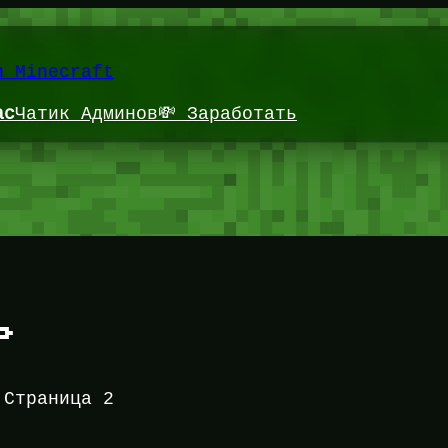
и Minecraft
ас
Чатик Админов
💸 Заработать
ь
»
Страница 2