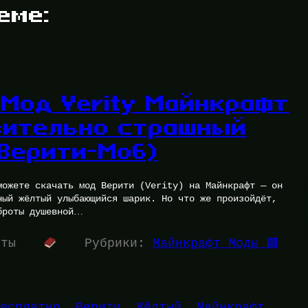
еме:
 Мод Verity Майнкрафт
вительно страшный
(Верити-Моб)
можете скачать мод Верити (Verity) на Майнкрафт — он
ный жёлтый улыбающийся шарик. Но что же произойдёт,
броты душевной…
уты
Рубрики:
Майнкрафт Моды 🟩
есплатно
, 
Верити
, 
Жёлтый
, 
Майнкрафт