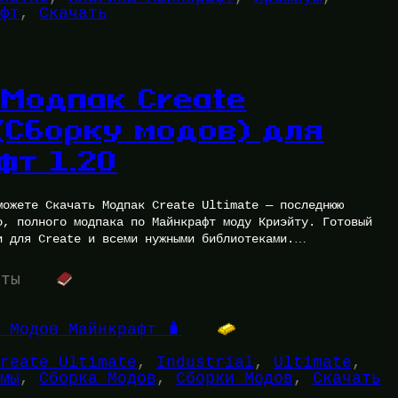
фт
, 
Скачать
 Модпак Create
 (Сборку модов) для
фт 1.20
можете Скачать Модпак Create Ultimate — последнюю
о, полного модпака по Майнкрафт моду Криэйту. Готовый
и для Create и всеми нужными библиотеками.…
уты
 Модов Майнкрафт 🧳
reate Ultimate
, 
Industrial
, 
Ultimate
, 
мы
, 
Сборка Модов
, 
Сборки Модов
, 
Скачать