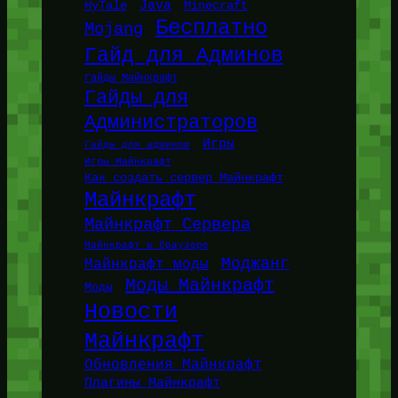
Java
HyTale
Minecraft
Бесплатно
Mojang
Гайд для Админов
Гайды Майнкрафт
Гайды для
Администраторов
Игры
Гайды для админов
Игры Майнкрафт
Как создать сервер Майнкрафт
Майнкрафт
Майнкрафт Сервера
Майнкрафт в браузере
Моджанг
Майнкрафт моды
Моды Майнкрафт
Моды
Новости
Майнкрафт
Обновления Майнкрафт
Плагины Майнкрафт