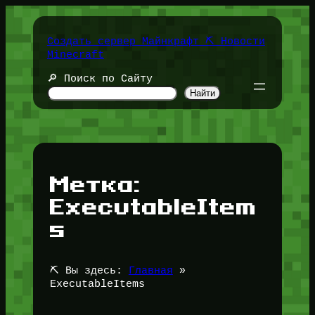
Перейти
к
содержимому
Создать сервер Майнкрафт ⛏️ Новости
Minecraft
🔎 Поиск по Сайту
Найти
Метка:
ExecutableItem
s
⛏️ Вы здесь:
Главная
»
ExecutableItems