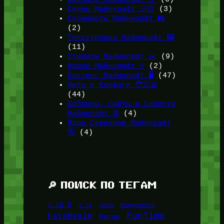
Скины Майнкрафт 🤹🏻
(3)
Скриншоты Майнкрафт 📸
(2)
Текстурпаки Майнкрафт 🖼️
(11)
Утилиты Майнкрафт ✂️
(9)
Фишки Майнкрафт ⭐
(2)
Хостинг Майнкрафт 🖥️
(47)
Читы и Конфиги 🧑🏻‍💻
(44)
Шаблоны, Сайты и Скрипты
Майнкрафт ⚙️
(4)
Ядра Серверов Майнкрафт
🚰
(4)
🔎 ПОИСК ПО ТЕГАМ
1.16.5
1.21
2026
BungeeHost
FunTime
FateRealm
Forge