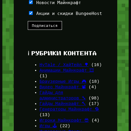
Новости Майнкрафт
Акции и скидки BungeeHost
ℹ️ РУБРИКИ КОНТЕНТА
HyTale / ХайТейл 🌳
(16)
Анимации Майнкрафт 🎞️
(1)
Браузерные Игры 🎮
(18)
Видео Майнкрафт 📽️
(4)
Гайды для
администраторов 🔧
(98)
Гайды Майнкрафт 🔨
(17)
Генераторы Майнкрафт 🔁
(13)
Игроки Майнкрафт 😎
(4)
Игры 🕹️
(22)