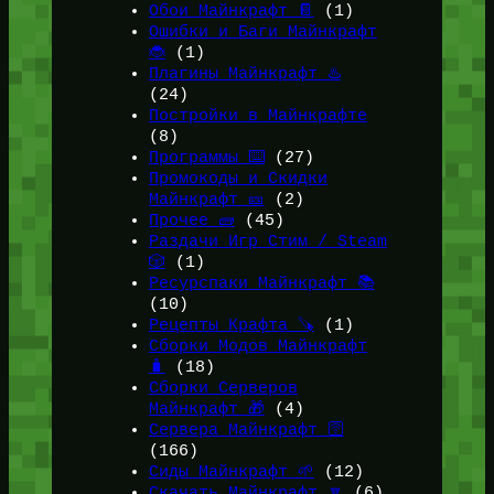
Обои Майнкрафт 📔
(1)
Ошибки и Баги Майнкрафт
🐞
(1)
Плагины Майнкрафт ♨️
(24)
Постройки в Майнкрафте
(8)
Программы ⌨️
(27)
Промокоды и Скидки
Майнкрафт 🎫
(2)
Прочее 🧱
(45)
Раздачи Игр Стим / Steam
🎲
(1)
Ресурспаки Майнкрафт 📚
(10)
Рецепты Крафта 🪚
(1)
Сборки Модов Майнкрафт
🧳
(18)
Сборки Серверов
Майнкрафт 🎁
(4)
Сервера Майнкрафт 🛜
(166)
Сиды Майнкрафт 🌱
(12)
Скачать Майнкрафт 🔽
(6)