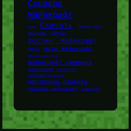
Сервера
Майнкрафт
Скачать
Сиды
Скачать читы
ФанТайм
ХайТейл
Хостинг Майнкрафт
Читы Майнкрафт
Читы
браузерные игры
майнкрафт сервера
майнкрафт хостинг
настройка плагинов
настройка сервера
сервера майнкрафт
скачать