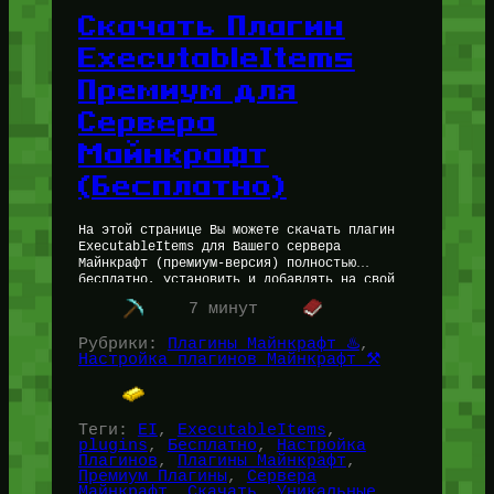
Скачать Плагин
ExecutableItems
Премиум для
Сервера
Майнкрафт
(Бесплатно)
На этой странице Вы можете скачать плагин
ExecutableItems для Вашего сервера
Майнкрафт (премиум-версия) полностью
бесплатно, установить и добавлять на свой
сервер уникальные предметы. ExecutableItems
7 минут
— плагин, который позволяет добавлять на…
Рубрики:
Плагины Майнкрафт ♨️
, 
Настройка плагинов Майнкрафт ⚒️
Теги:
EI
, 
ExecutableItems
, 
plugins
, 
Бесплатно
, 
Настройка
Плагинов
, 
Плагины Майнкрафт
, 
Премиум Плагины
, 
Сервера
Майнкрафт
, 
Скачать
, 
Уникальные