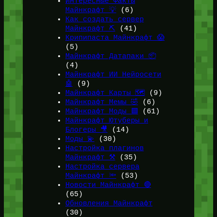
Интересные Факты
Майнкрафт 💡
(6)
Как создать сервер
Майнкрафт ⛏️
(41)
Крипипаста Майнкрафт 😱
(5)
Майнкрафт Датапаки 📦
(4)
Майнкрафт ИИ Нейросети
🤖
(9)
Майнкрафт Карты 🗺️
(9)
Майнкрафт Мемы 🤣
(6)
Майнкрафт Моды 🟩
(61)
Майнкрафт Ютуберы и
Блогеры 🎥
(14)
Моды 💫
(30)
Настройка плагинов
Майнкрафт ⚒️
(35)
Настройка сервера
Майнкрафт 🔦
(53)
Новости Майнкрафт 🔴
(65)
Обновления Майнкрафт
(30)