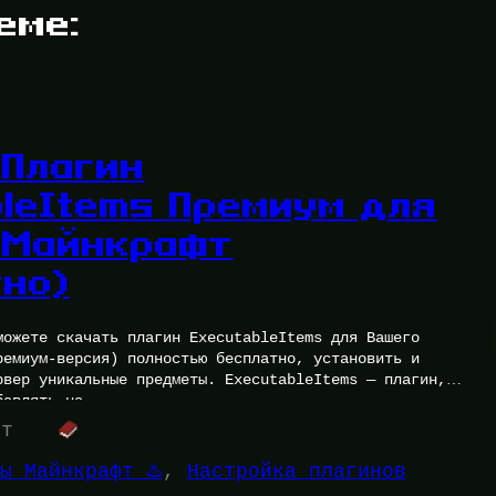
еме:
 Плагин
bleItems Премиум для
 Майнкрафт
тно)
можете скачать плагин ExecutableItems для Вашего
ремиум-версия) полностью бесплатно, установить и
рвер уникальные предметы. ExecutableItems — плагин,
бавлять на…
ут
ы Майнкрафт ♨️
, 
Настройка плагинов