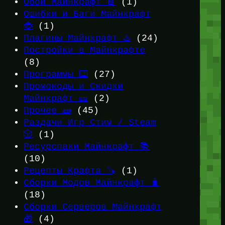
Обои Майнкрафт 📔
(1)
Ошибки и Баги Майнкрафт
🐞
(1)
Плагины Майнкрафт ♨️
(24)
Постройки в Майнкрафте
(8)
Программы ⌨️
(27)
Промокоды и Скидки
Майнкрафт 🎫
(2)
Прочее 🧱
(45)
Раздачи Игр Стим / Steam
🎲
(1)
Ресурспаки Майнкрафт 📚
(10)
Рецепты Крафта 🪚
(1)
Сборки Модов Майнкрафт 🧳
(18)
Сборки Серверов Майнкрафт
🎁
(4)