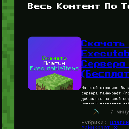
Весь Контент По Т
Скачать
Executa
Сервера
(Беспла
На этой странице Вы 
сервера Майнкрафт (п
добавлять на свой се
который позволяет до
7 мин
Рубрики:
Плагин
Майнкрафт ⚒️