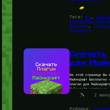
Теги:
EI
, 
Execu
Настройка Плаги
Плагины
, 
Сервер
Предметы
Скачать
для Май
На этой странице Вы 
Майнкрафт Бесплатно 
плагин для Майнкрафт
Майнкрафт кастомные
2 мин
Рубрики:
Плагин