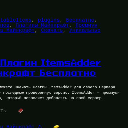
tableItems
, 
plugins
, 
Бесплатно
, 
нов
, 
Плагины Майнкрафт
, 
Премиум
а Майнкрафт
, 
Скачать
, 
Уникальные
 Плагин ItemsAdder
нкрафт Бесплатно
можете Скачать Плагин ItemsAdder для своего Сервера
— последнюю проверенную версию. ItemsAdder — премиум-
а, который позволяет добавлять на свой сервер
…
уты
ы Майнкрафт ♨️