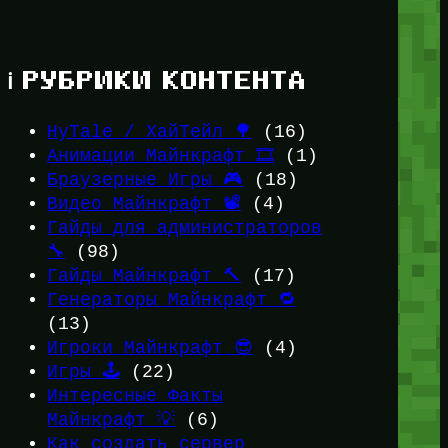
ℹ️ РУБРИКИ КОНТЕНТА
HyTale / ХайТейл 🌳
(16)
Анимации Майнкрафт 🎞️
(1)
Браузерные Игры 🎮
(18)
Видео Майнкрафт 📽️
(4)
Гайды для администраторов
🔧
(98)
Гайды Майнкрафт 🔨
(17)
Генераторы Майнкрафт 🔁
(13)
Игроки Майнкрафт 😎
(4)
Игры 🕹️
(22)
Интересные Факты
Майнкрафт 💡
(6)
Как создать сервер