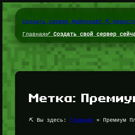
Перейти
к
содержимому
Создать сервер Майнкрафт ⛏️ Новост
Главная
✅ Создать свой сервер сейч
Метка:
Премиу
⛏️ Вы здесь:
Главная
»
Премиум П