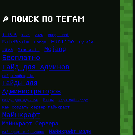
🔎 ПОИСК ПО ТЕГАМ
1.16.5
1.21
2026
BungeeHost
FunTime
FateRealm
HyTale
Forge
Mojang
Java
Minecraft
Бесплатно
Гайд для Админов
Гайды Майнкрафт
Гайды для
Администраторов
Игры
Гайды для админов
Игры Майнкрафт
Как создать сервер Майнкрафт
Майнкрафт
Майнкрафт Сервера
Майнкрафт моды
Майнкрафт в браузере