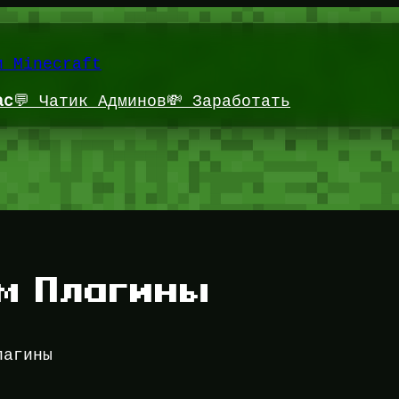
и Minecraft
ас
💬 Чатик Админов
💸 Заработать
м Плагины
лагины