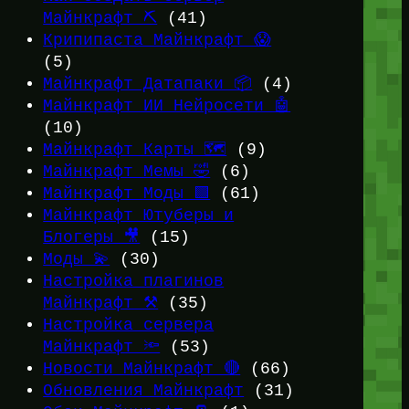
Майнкрафт ⛏️
(41)
Крипипаста Майнкрафт 😱
(5)
Майнкрафт Датапаки 📦
(4)
Майнкрафт ИИ Нейросети 🤖
(10)
Майнкрафт Карты 🗺️
(9)
Майнкрафт Мемы 🤣
(6)
Майнкрафт Моды 🟩
(61)
Майнкрафт Ютуберы и
Блогеры 🎥
(15)
Моды 💫
(30)
Настройка плагинов
Майнкрафт ⚒️
(35)
Настройка сервера
Майнкрафт 🔦
(53)
Новости Майнкрафт 🔴
(66)
Обновления Майнкрафт
(31)