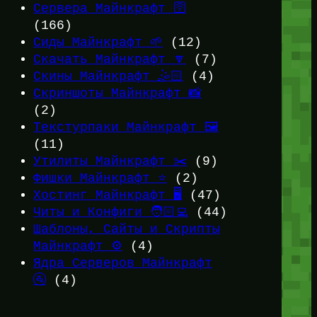
Сервера Майнкрафт 🛜
(166)
Сиды Майнкрафт 🌱
(12)
Скачать Майнкрафт 🔽
(7)
Скины Майнкрафт 🤹🏻
(4)
Скриншоты Майнкрафт 📸
(2)
Текстурпаки Майнкрафт 🖼️
(11)
Утилиты Майнкрафт ✂️
(9)
Фишки Майнкрафт ⭐
(2)
Хостинг Майнкрафт 🖥️
(47)
Читы и Конфиги 🧑🏻‍💻
(44)
Шаблоны, Сайты и Скрипты
Майнкрафт ⚙️
(4)
Ядра Серверов Майнкрафт
🚰
(4)