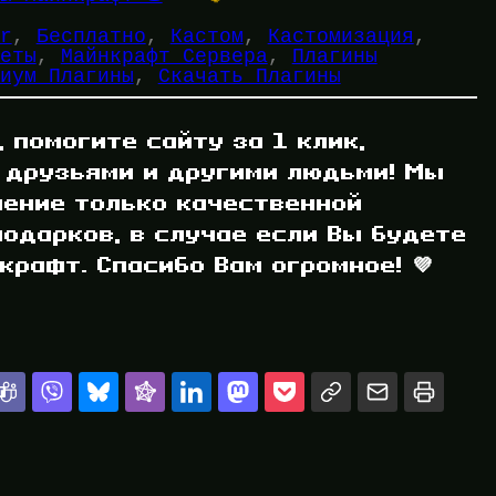
r
, 
Бесплатно
, 
Кастом
, 
Кастомизация
, 
еты
, 
Майнкрафт Сервера
, 
Плагины
иум Плагины
, 
Скачать Плагины
, помогите сайту за 1 клик,
 друзьями и другими людьми! Мы
ление только качественной
одарков, в случае если Вы будете
рафт. Спасибо Вам огромное! 💜