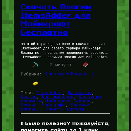
Скачать Плагин
ItemsAdder для
Майнкрафт
Бесплатно
На этой странице Вы можете Скачать Плагин
ItemsAdder для своего Сервера Майнкрафт
Бесплатно — последнюю проверенную версию.
ItemsAdder — премиум-плагин для Майнкрафта,
который позволяет добавлять на свой сервер
2 минуты
Майнкрафт кастомные…
Рубрики:
Плагины Майнкрафт ♨️
Теги:
ItemsAdder
, 
Бесплатно
, 
Кастом
, 
Кастомизация
, 
Кастомные
предметы
, 
Майнкрафт Сервера
, 
Плагины Майнкрафт
, 
Премиум
Плагины
, 
Скачать Плагины
‼️ Было полезно? Пожалуйста,
помогите сайту за 1 клик,