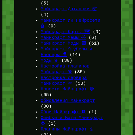
(5)
Майнкрафт Датапаки 📦
(4)
Майнкрафт ИИ Нейросети
🤖
(9)
Майнкрафт Карты 🗺️
(9)
Майнкрафт Мемы 🤣
(6)
Майнкрафт Моды 🟩
(61)
Майнкрафт Ютуберы и
Блогеры 🎥
(14)
Моды 💫
(30)
Настройка плагинов
Майнкрафт ⚒️
(35)
Настройка сервера
Майнкрафт 🔦
(53)
Новости Майнкрафт 🔴
(65)
Обновления Майнкрафт
(30)
Обои Майнкрафт 📔
(1)
Ошибки и Баги Майнкрафт
🐞
(1)
Плагины Майнкрафт ♨️