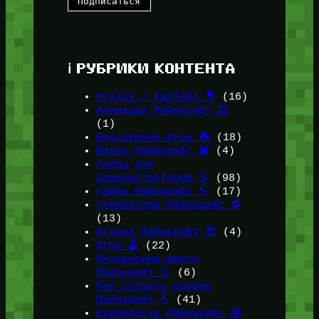
ℹ️ РУБРИКИ КОНТЕНТА
HyTale / ХайТейл 🌳
(16)
Анимации Майнкрафт 🎞️
(1)
Браузерные Игры 🎮
(18)
Видео Майнкрафт 📽️
(4)
Гайды для
администраторов 🔧
(98)
Гайды Майнкрафт 🔨
(17)
Генераторы Майнкрафт 🔁
(13)
Игроки Майнкрафт 😎
(4)
Игры 🕹️
(22)
Интересные Факты
Майнкрафт 💡
(6)
Как создать сервер
Майнкрафт ⛏️
(41)
Крипипаста Майнкрафт 😱