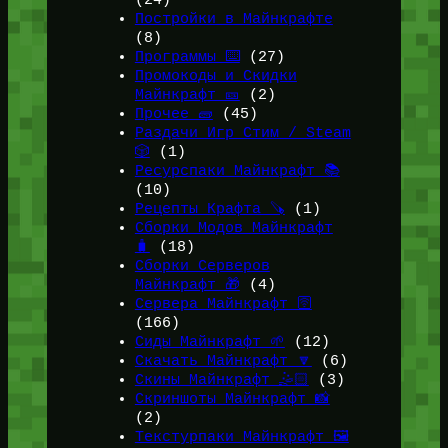
(24)
Постройки в Майнкрафте
(8)
Программы ⌨️
(27)
Промокоды и Скидки
Майнкрафт 🎫
(2)
Прочее 🧱
(45)
Раздачи Игр Стим / Steam
🎲
(1)
Ресурспаки Майнкрафт 📚
(10)
Рецепты Крафта 🪚
(1)
Сборки Модов Майнкрафт
🧳
(18)
Сборки Серверов
Майнкрафт 🎁
(4)
Сервера Майнкрафт 🛜
(166)
Сиды Майнкрафт 🌱
(12)
Скачать Майнкрафт 🔽
(6)
Скины Майнкрафт 🤹🏻
(3)
Скриншоты Майнкрафт 📸
(2)
Текстурпаки Майнкрафт 🖼️