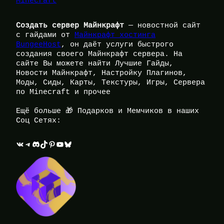
Minecraft
Создать сервер Майнкрафт
— новостной сайт
с гайдами от
Майнкрафт хостинга
BungeeHost
, он даёт услуги быстрого
создания своего Майнкрафт сервера. На
сайте Вы можете найти Лучшие Гайды,
Новости Майнкрафт, Настройку Плагинов,
Моды, Сиды, Карты, Текстуры, Игры, Сервера
по Minecraft и прочее
Ещё больше 🎁 Подарков и Мемчиков в наших
Соц Сетях:
ВКонтакте
Telegram
Discord
TikTok
Pinterest
YouTube
Bluesky