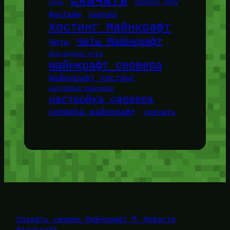
Скачать
Сиды
Скачать читы
ФанТайм
ХайТейл
Хостинг Майнкрафт
Читы Майнкрафт
Читы
браузерные игры
майнкрафт сервера
майнкрафт хостинг
настройка плагинов
настройка сервера
сервера майнкрафт
скачать
Создать сервер Майнкрафт ⛏️ Новости