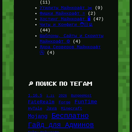
(11)
Утилиты Майнкрафт ✂️
(9)
Фишки Майнкрафт ⭐
(2)
Хостинг Майнкрафт 🖥️
(47)
Читы и Конфиги 🧑🏻‍💻
(44)
Шаблоны, Сайты и Скрипты
Майнкрафт ⚙️
(4)
Ядра Серверов Майнкрафт
🚰
(4)
🔎 ПОИСК ПО ТЕГАМ
1.16.5
1.21
2026
BungeeHost
FunTime
FateRealm
Forge
Java
HyTale
Minecraft
Бесплатно
Mojang
Гайд для Админов