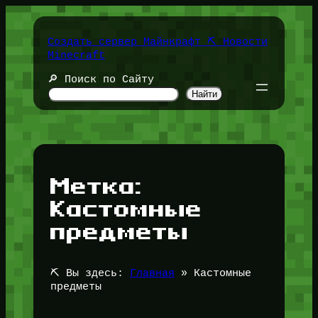
Перейти
к
содержимому
Создать сервер Майнкрафт ⛏️ Новости
Minecraft
🔎 Поиск по Сайту
Найти
Метка:
Кастомные
предметы
⛏️ Вы здесь:
Главная
»
Кастомные
предметы