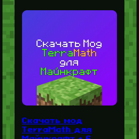
Скачать мод
TerraMath для
Майнкрафт + 6