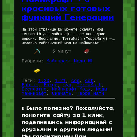
красивых готовых
функций Генерации
На этой странице Вы можете Скачать мод
TerraMath для Майнкрафт — все последние
версии, Бесплатно. TerraMath (ТерраМатч) —
недавно хайпанувший мод на Майнкрафт,
который позволяет задавать генерацию мира
5 минут
Minecraft в…
Рубрики:
Майнкрафт Моды 🟩
Теги:
1.20
, 
1.21
, 
cos
, 
cot
, 
Fabric
, 
Forge
, 
syn
, 
TerraMath
, 
Бесплатно
, 
Майнкрафт Моды
, 
Моды
Майнкрафт
, 
Скачать
, 
Терра Матч
‼️ Было полезно? Пожалуйста,
помогите сайту за 1 клик,
поделившись информацией с
друзьями и другими людьми!
Мы гарантируем Вам