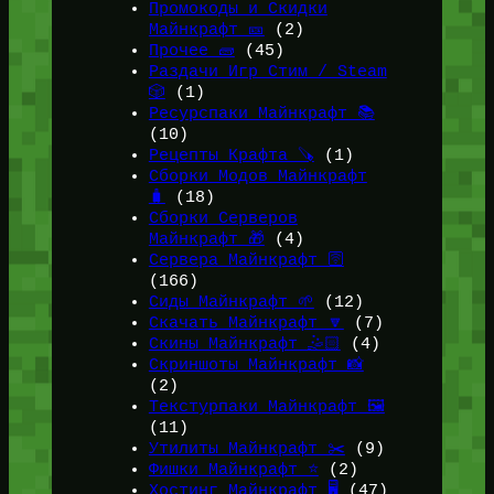
Промокоды и Скидки
Майнкрафт 🎫
(2)
Прочее 🧱
(45)
Раздачи Игр Стим / Steam
🎲
(1)
Ресурспаки Майнкрафт 📚
(10)
Рецепты Крафта 🪚
(1)
Сборки Модов Майнкрафт
🧳
(18)
Сборки Серверов
Майнкрафт 🎁
(4)
Сервера Майнкрафт 🛜
(166)
Сиды Майнкрафт 🌱
(12)
Скачать Майнкрафт 🔽
(7)
Скины Майнкрафт 🤹🏻
(4)
Скриншоты Майнкрафт 📸
(2)
Текстурпаки Майнкрафт 🖼️
(11)
Утилиты Майнкрафт ✂️
(9)
Фишки Майнкрафт ⭐
(2)
Хостинг Майнкрафт 🖥️
(47)