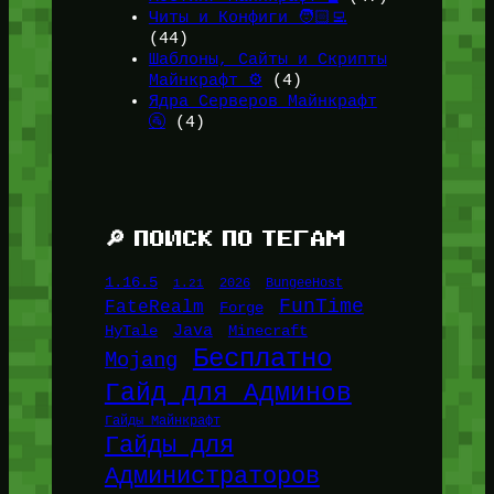
Читы и Конфиги 🧑🏻‍💻
(44)
Шаблоны, Сайты и Скрипты
Майнкрафт ⚙️
(4)
Ядра Серверов Майнкрафт
🚰
(4)
🔎 ПОИСК ПО ТЕГАМ
1.16.5
1.21
2026
BungeeHost
FunTime
FateRealm
Forge
Java
HyTale
Minecraft
Бесплатно
Mojang
Гайд для Админов
Гайды Майнкрафт
Гайды для
Администраторов