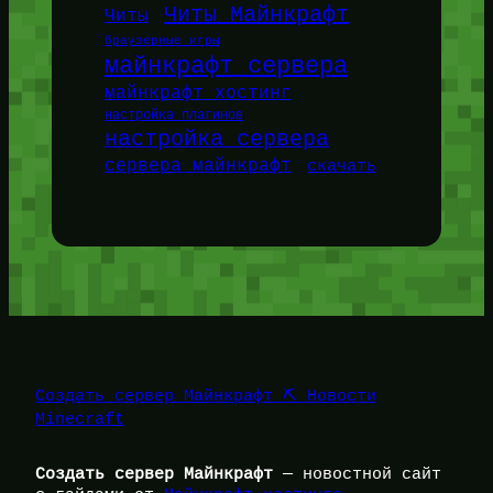
Читы Майнкрафт
Читы
браузерные игры
майнкрафт сервера
майнкрафт хостинг
настройка плагинов
настройка сервера
сервера майнкрафт
скачать
Создать сервер Майнкрафт ⛏️ Новости
Minecraft
Создать сервер Майнкрафт
— новостной сайт