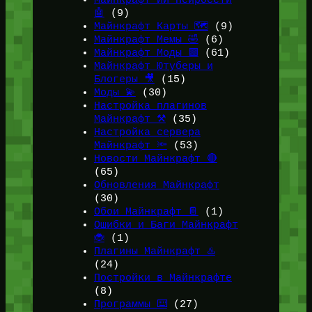
Майнкрафт ИИ Нейросети
🤖
(9)
Майнкрафт Карты 🗺️
(9)
Майнкрафт Мемы 🤣
(6)
Майнкрафт Моды 🟩
(61)
Майнкрафт Ютуберы и
Блогеры 🎥
(15)
Моды 💫
(30)
Настройка плагинов
Майнкрафт ⚒️
(35)
Настройка сервера
Майнкрафт 🔦
(53)
Новости Майнкрафт 🔴
(65)
Обновления Майнкрафт
(30)
Обои Майнкрафт 📔
(1)
Ошибки и Баги Майнкрафт
🐞
(1)
Плагины Майнкрафт ♨️
(24)
Постройки в Майнкрафте
(8)
Программы ⌨️
(27)