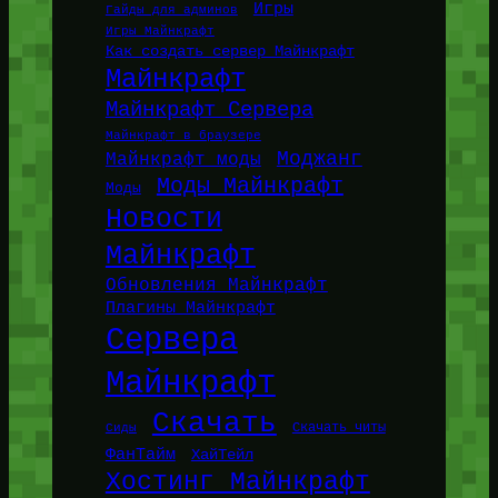
Игры
Гайды для админов
Игры Майнкрафт
Как создать сервер Майнкрафт
Майнкрафт
Майнкрафт Сервера
Майнкрафт в браузере
Моджанг
Майнкрафт моды
Моды Майнкрафт
Моды
Новости
Майнкрафт
Обновления Майнкрафт
Плагины Майнкрафт
Сервера
Майнкрафт
Скачать
Сиды
Скачать читы
ФанТайм
ХайТейл
Хостинг Майнкрафт