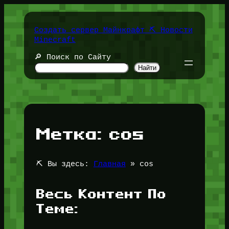
Перейти
к
содержимому
Создать сервер Майнкрафт ⛏️ Новости
Minecraft
🔎 Поиск по Сайту
Найти
Метка:
cos
⛏️ Вы здесь:
Главная
»
cos
Весь Контент По
Теме: