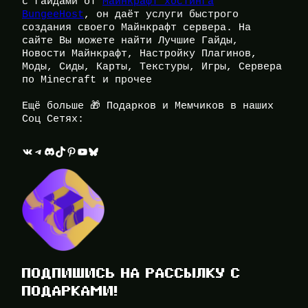
с гайдами от
Майнкрафт хостинга
BungeeHost
, он даёт услуги быстрого
создания своего Майнкрафт сервера. На
сайте Вы можете найти Лучшие Гайды,
Новости Майнкрафт, Настройку Плагинов,
Моды, Сиды, Карты, Текстуры, Игры, Сервера
по Minecraft и прочее
Ещё больше 🎁 Подарков и Мемчиков в наших
Соц Сетях:
ВКонтакте
Telegram
Discord
TikTok
Pinterest
YouTube
Bluesky
ПОДПИШИСЬ НА РАССЫЛКУ С
ПОДАРКАМИ!