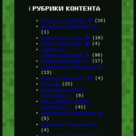
ℹ️ РУБРИКИ КОНТЕНТА
HyTale / ХайТейл 🌳
(16)
Анимации Майнкрафт 🎞️
(1)
Браузерные Игры 🎮
(18)
Видео Майнкрафт 📽️
(4)
Гайды для
администраторов 🔧
(98)
Гайды Майнкрафт 🔨
(17)
Генераторы Майнкрафт 🔁
(13)
Игроки Майнкрафт 😎
(4)
Игры 🕹️
(22)
Интересные Факты
Майнкрафт 💡
(6)
Как создать сервер
Майнкрафт ⛏️
(41)
Крипипаста Майнкрафт 😱
(5)
Майнкрафт Датапаки 📦
(4)