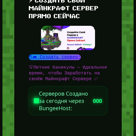
⚡ СОЗДАТЬ СВОЙ
МАЙНКРАФТ СЕРВЕР
ПРЯМО СЕЙЧАС
⛏️➡️ Создать сервер!
💡Летние Каникулы — Идеальное
время, чтобы Заработать на
своём Майнкрафт Сервере ✅
Серверов Создано
за сегодня через
000
BungeeHost: