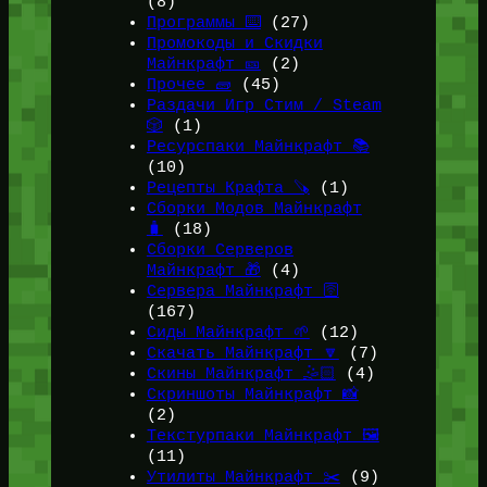
(8)
Программы ⌨️
(27)
Промокоды и Скидки
Майнкрафт 🎫
(2)
Прочее 🧱
(45)
Раздачи Игр Стим / Steam
🎲
(1)
Ресурспаки Майнкрафт 📚
(10)
Рецепты Крафта 🪚
(1)
Сборки Модов Майнкрафт
🧳
(18)
Сборки Серверов
Майнкрафт 🎁
(4)
Сервера Майнкрафт 🛜
(167)
Сиды Майнкрафт 🌱
(12)
Скачать Майнкрафт 🔽
(7)
Скины Майнкрафт 🤹🏻
(4)
Скриншоты Майнкрафт 📸
(2)
Текстурпаки Майнкрафт 🖼️
(11)
Утилиты Майнкрафт ✂️
(9)