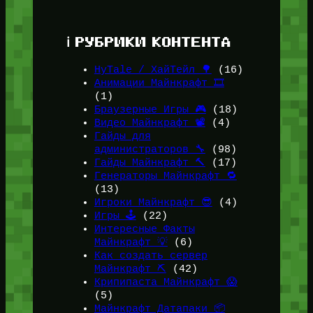
ℹ️ РУБРИКИ КОНТЕНТА
HyTale / ХайТейл 🌳
(16)
Анимации Майнкрафт 🎞️
(1)
Браузерные Игры 🎮
(18)
Видео Майнкрафт 📽️
(4)
Гайды для
администраторов 🔧
(98)
Гайды Майнкрафт 🔨
(17)
Генераторы Майнкрафт 🔁
(13)
Игроки Майнкрафт 😎
(4)
Игры 🕹️
(22)
Интересные Факты
Майнкрафт 💡
(6)
Как создать сервер
Майнкрафт ⛏️
(42)
Крипипаста Майнкрафт 😱
(5)
Майнкрафт Датапаки 📦