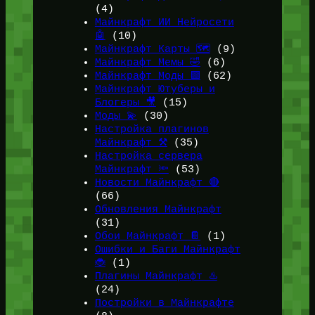
(4)
Майнкрафт ИИ Нейросети
🤖
(10)
Майнкрафт Карты 🗺️
(9)
Майнкрафт Мемы 🤣
(6)
Майнкрафт Моды 🟩
(62)
Майнкрафт Ютуберы и
Блогеры 🎥
(15)
Моды 💫
(30)
Настройка плагинов
Майнкрафт ⚒️
(35)
Настройка сервера
Майнкрафт 🔦
(53)
Новости Майнкрафт 🔴
(66)
Обновления Майнкрафт
(31)
Обои Майнкрафт 📔
(1)
Ошибки и Баги Майнкрафт
🐞
(1)
Плагины Майнкрафт ♨️
(24)
Постройки в Майнкрафте