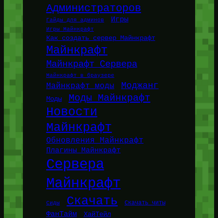
Администраторов
Игры
Гайды для админов
Игры Майнкрафт
Как создать сервер Майнкрафт
Майнкрафт
Майнкрафт Сервера
Майнкрафт в браузере
Моджанг
Майнкрафт моды
Моды Майнкрафт
Моды
Новости
Майнкрафт
Обновления Майнкрафт
Плагины Майнкрафт
Сервера
Майнкрафт
Скачать
Сиды
Скачать читы
ФанТайм
ХайТейл