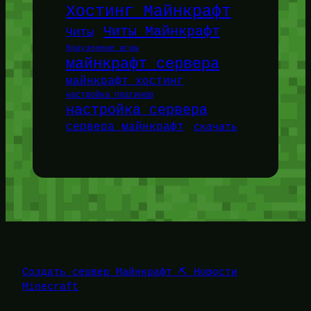
Хостинг Майнкрафт
Читы Майнкрафт
Читы
браузерные игры
майнкрафт сервера
майнкрафт хостинг
настройка плагинов
настройка сервера
сервера майнкрафт
скачать
Создать сервер Майнкрафт ⛏️ Новости
Minecraft