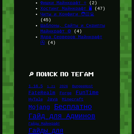
Фишки Майнкрафт ⭐
(2)
Хостинг Майнкрафт 🖥️
(47)
Читы и Конфиги 🧑🏻‍💻
(45)
Шаблоны, Сайты и Скрипты
Майнкрафт ⚙️
(4)
Ядра Серверов Майнкрафт
🚰
(4)
🔎 ПОИСК ПО ТЕГАМ
1.16.5
1.21
2026
BungeeHost
FunTime
FateRealm
Forge
Java
HyTale
Minecraft
Бесплатно
Mojang
Гайд для Админов
Гайды Майнкрафт
Гайды для