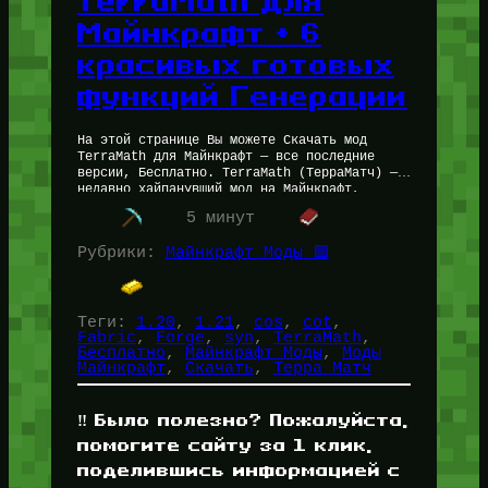
TerraMath для
Майнкрафт + 6
красивых готовых
функций Генерации
На этой странице Вы можете Скачать мод
TerraMath для Майнкрафт — все последние
версии, Бесплатно. TerraMath (ТерраМатч) —
недавно хайпанувший мод на Майнкрафт,
который позволяет задавать генерацию мира
5 минут
Minecraft в…
Рубрики:
Майнкрафт Моды 🟩
Теги:
1.20
, 
1.21
, 
cos
, 
cot
, 
Fabric
, 
Forge
, 
syn
, 
TerraMath
, 
Бесплатно
, 
Майнкрафт Моды
, 
Моды
Майнкрафт
, 
Скачать
, 
Терра Матч
‼️ Было полезно? Пожалуйста,
помогите сайту за 1 клик,
поделившись информацией с