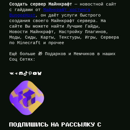
Создать сервер Майнкрафт
— новостной сайт
с гайдами от
Майнкрафт хостинга
BungeeHost
, он даёт услуги быстрого
создания своего Майнкрафт сервера. На
сайте Вы можете найти Лучшие Гайды,
Новости Майнкрафт, Настройку Плагинов,
Моды, Сиды, Карты, Текстуры, Игры, Сервера
по Minecraft и прочее
Ещё больше 🎁 Подарков и Мемчиков в наших
Соц Сетях:
ВКонтакте
Telegram
Discord
TikTok
Pinterest
YouTube
Bluesky
ПОДПИШИСЬ НА РАССЫЛКУ С