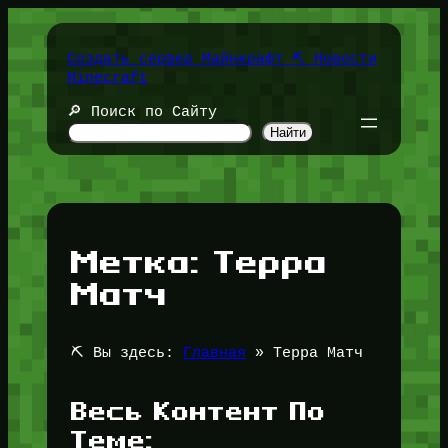
Перейти
к
содержимому
Создать сервер Майнкрафт ⛏️ Новости
Minecraft
🔎 Поиск по Сайту
Найти
Метка:
Терра
Матч
⛏️ Вы здесь:
Главная
»
Терра Матч
Весь Контент По
Теме: