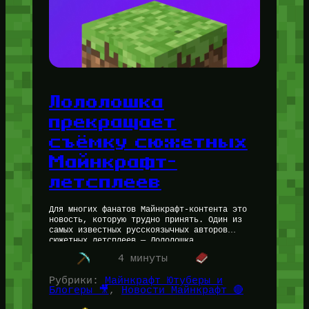
Лололошка
прекращает
съёмку сюжетных
Майнкрафт-
летсплеев
Для многих фанатов Майнкрафт-контента это
новость, которую трудно принять. Один из
самых известных русскоязычных авторов
сюжетных летсплеев — Лололошка
(MrLololoshka) — объявил о завершении эпохи
4 минуты
своих сюжетных Майнкрафт сезонов. Проект,…
Рубрики:
Майнкрафт Ютуберы и
Блогеры 🎥
, 
Новости Майнкрафт 🔴