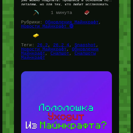
уже можно пощупать. Прошлись в основном по
деталям, но для тех, кто любит исследовать
мир, есть пара важных моментов.…
1 минута
Рубрики:
Обновления Майнкрафт
, 
Новости Майнкрафт 🔴
Теги:
26.2
, 
26.2 4
, 
Snapshot
, 
Новости Майнкрафт
, 
Обновления
Майнкрафт
, 
Снапшот
, 
Снапшоты
Майнкрафт