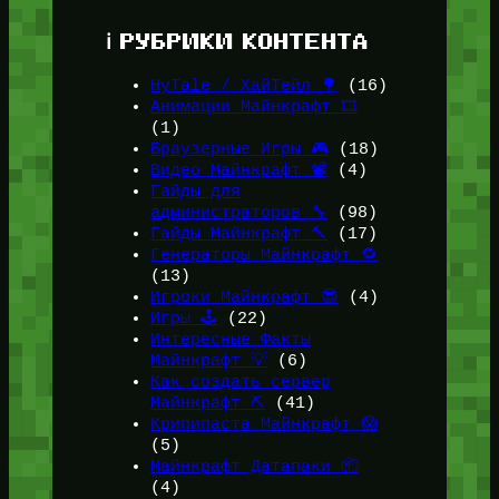
ℹ️ РУБРИКИ КОНТЕНТА
HyTale / ХайТейл 🌳
(16)
Анимации Майнкрафт 🎞️
(1)
Браузерные Игры 🎮
(18)
Видео Майнкрафт 📽️
(4)
Гайды для
администраторов 🔧
(98)
Гайды Майнкрафт 🔨
(17)
Генераторы Майнкрафт 🔁
(13)
Игроки Майнкрафт 😎
(4)
Игры 🕹️
(22)
Интересные Факты
Майнкрафт 💡
(6)
Как создать сервер
Майнкрафт ⛏️
(41)
Крипипаста Майнкрафт 😱
(5)
Майнкрафт Датапаки 📦
(4)