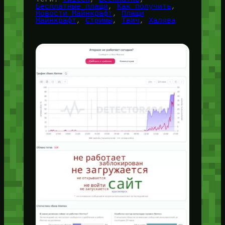
Бесплатные плащи
, 
Как получить
, 
Новости Майнкрафт
, 
Плащи
Майнкрафт
, 
Стримы
, 
Твич
, 
Халява