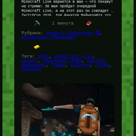
Minecraft Live вернется в мае — что покажут
на стриме: 30 мая пройдет очередной
Minecraft Live, и на этот раз он совпадет с
TwitchCon 2026. Для фанатов Майнкрафта это
значит…
1 минута
Рубрики:
Новости Майнкрафт 🔴
, 
Обновления Майнкрафт
Теги:
2026
, 
Minecraft Live
, 
Mojang
, 
Майнкрафт Лайв
, 
Новости
Майнкрафт
, 
Плащи
, 
Событие
, 
Стрим
, 
ТвичКон