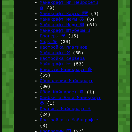
Майнкрафт ИИ Нейросети
🤖
(9)
Майнкрафт Карты 🗺️
(9)
Майнкрафт Мемы 🤣
(6)
Майнкрафт Моды 🟩
(61)
Майнкрафт Ютуберы и
Блогеры 🎥
(15)
Моды 💫
(30)
Настройка плагинов
Майнкрафт ⚒️
(35)
Настройка сервера
Майнкрафт 🔦
(53)
Новости Майнкрафт 🔴
(65)
Обновления Майнкрафт
(30)
Обои Майнкрафт 📔
(1)
Ошибки и Баги Майнкрафт
🐞
(1)
Плагины Майнкрафт ♨️
(24)
Постройки в Майнкрафте
(8)
Программы ⌨️
(27)