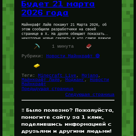
Будет 21 марта
2026 года
Майнкрафт Лайв покажут 21 Марта 2026, об
этом сообщили разработчики на своей
странице в X. На дропе обещают показать
некоторые новые секреты и что самое важное
— новые дропы. Трансляция…
1 минута
Рубрики:
Новости Майнкрафт 🔴
Теги:
Minecraft Live
, 
Mojang
, 
Майнкрафт Лайв
, 
Моджанг
, 
Новости
Майнкрафт
Предыдущая страница
Следующая страница
‼️ Было полезно? Пожалуйста,
помогите сайту за 1 клик,
поделившись информацией с
друзьями и другими людьми!