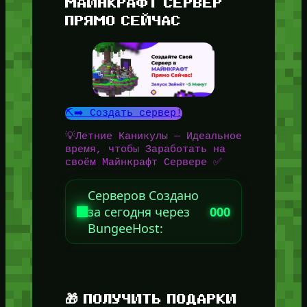
МАЙНКРАФТ СЕРВЕР
ПРЯМО СЕЙЧАС
⛏️➡️ Создать сервер!
💡Летние Каникулы — Идеальное
время, чтобы Заработать на
своём Майнкрафт Сервере ✅
Серверов Создано
за сегодня через
000
BungeeHost:
🎁 ПОЛУЧИТЬ ПОДАРКИ