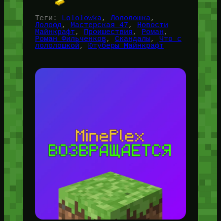
Теги:
Lololowka
, 
Лололошка
, 
Лолофд
, 
Мастерская 47
, 
Новости
Майнкрафт
, 
Проишествия
, 
Роман
, 
Роман Фильченков
, 
Скандалы
, 
Что с
лололошкой
, 
Ютуберы Майнкрафт