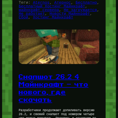
Теги:
Aternos
, 
Атернос
, 
Бесплатно
, 
Бесплатный Хостинг Майнкрафт
, 
майнкрафт сервера
, 
Не загружается
, 
Не работает
, 
Новости Майнкрафт
, 
Сбой
, 
Хостинг Майнкрафт
Снапшот 26.2 4
Майнкрафт — что
нового, где
скачать
Разработчики продолжают допиливать версию
26.2, и свежий снапшот под номером четыре