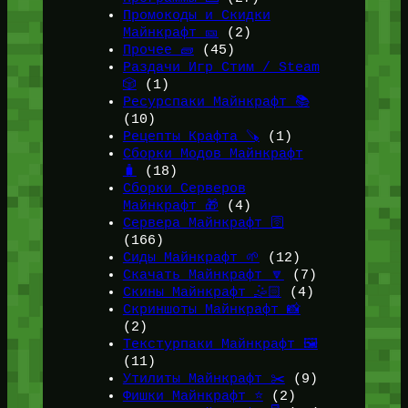
Промокоды и Скидки
Майнкрафт 🎫
(2)
Прочее 🧱
(45)
Раздачи Игр Стим / Steam
🎲
(1)
Ресурспаки Майнкрафт 📚
(10)
Рецепты Крафта 🪚
(1)
Сборки Модов Майнкрафт
🧳
(18)
Сборки Серверов
Майнкрафт 🎁
(4)
Сервера Майнкрафт 🛜
(166)
Сиды Майнкрафт 🌱
(12)
Скачать Майнкрафт 🔽
(7)
Скины Майнкрафт 🤹🏻
(4)
Скриншоты Майнкрафт 📸
(2)
Текстурпаки Майнкрафт 🖼️
(11)
Утилиты Майнкрафт ✂️
(9)
Фишки Майнкрафт ⭐
(2)