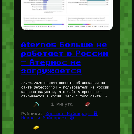
Aternos Больше не
работает в России
— Атернос не
загружается
23.04.2026 Пришла новость об аномалии на
сайте Detector404 — пользователи из России
массово жалуются, что Сайт Атернос не
открывается в Росии. Теги с того сайта: »
Не работает Атернос, Aternos…
1 минута
Рубрики:
Хостинг Майнкрафт 🖥️
, 
Новости Майнкрафт 🔴