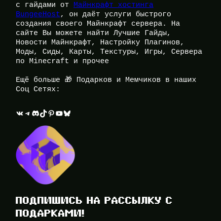
с гайдами от
Майнкрафт хостинга
BungeeHost
, он даёт услуги быстрого
создания своего Майнкрафт сервера. На
сайте Вы можете найти Лучшие Гайды,
Новости Майнкрафт, Настройку Плагинов,
Моды, Сиды, Карты, Текстуры, Игры, Сервера
по Minecraft и прочее
Ещё больше 🎁 Подарков и Мемчиков в наших
Соц Сетях:
ВКонтакте
Telegram
Discord
TikTok
Pinterest
YouTube
Bluesky
ПОДПИШИСЬ НА РАССЫЛКУ С
ПОДАРКАМИ!