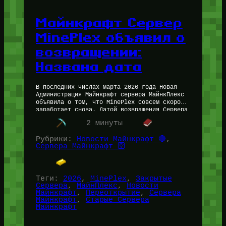
Майнкрафт Сервер
MinePlex объявил о
возвращении:
Названа дата
В последних числах марта 2026 года Новая
Администрация Майнкрафт сервера МайнкПлекс
объявила о том, что MinePlex совсем скоро
заработает снова. Датой возвращения Сервера
называется Лето 2026 года. Работает ли
2 минуты
Майнкрафт…
Рубрики:
Новости Майнкрафт 🔴
, 
Сервера Майнкрафт 🛜
Теги:
2026
, 
MinePlex
, 
Закрытые
Сервера
, 
МайнПлекс
, 
Новости
Майнкрафт
, 
Переоткрытие
, 
Сервера
Майнкрафт
, 
Старые Сервера
Майнкрафт