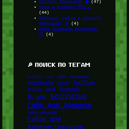
Хостинг Майнкрафт 🖥️
(47)
Читы и Конфиги 🧑🏻‍💻
(44)
Шаблоны, Сайты и Скрипты
Майнкрафт ⚙️
(4)
Ядра Серверов Майнкрафт
🚰
(4)
🔎 ПОИСК ПО ТЕГАМ
1.16.5
1.21
2026
BungeeHost
FunTime
FateRealm
Forge
Java
HyTale
Minecraft
Бесплатно
Mojang
Гайд для Админов
Гайды Майнкрафт
Гайды для
Администраторов