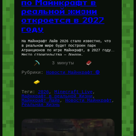
по Майнкрафт в
реальной жизни
откроется в 2027
году
На Майнкрафт Лайв 2026 стало известно, что
в реальном мире будет построен парк
Атракционов по игре Майнкрафт, в 2027 году.
Место строительства — Лондон,
Великобритания. Парк разрабатывался ещё с
3 минуты
2024…
Рубрики:
Новости Майнкрафт 🔴
Теги:
2026
, 
Minecraft Live
, 
Майнкрафт в реальной Жизни
, 
Майнкрафт Лайв
, 
Новости Майнкрафт
, 
Реальная Жизнь