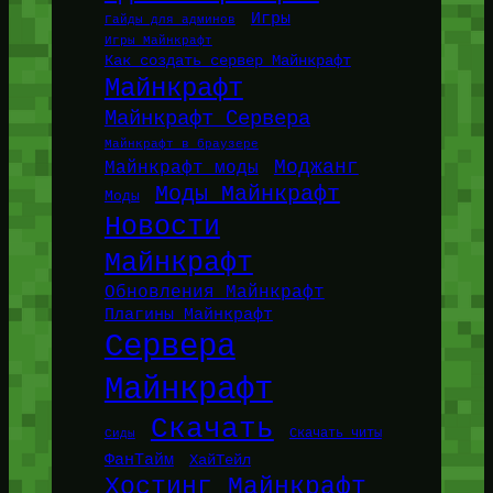
Игры
Гайды для админов
Игры Майнкрафт
Как создать сервер Майнкрафт
Майнкрафт
Майнкрафт Сервера
Майнкрафт в браузере
Моджанг
Майнкрафт моды
Моды Майнкрафт
Моды
Новости
Майнкрафт
Обновления Майнкрафт
Плагины Майнкрафт
Сервера
Майнкрафт
Скачать
Сиды
Скачать читы
ФанТайм
ХайТейл
Хостинг Майнкрафт