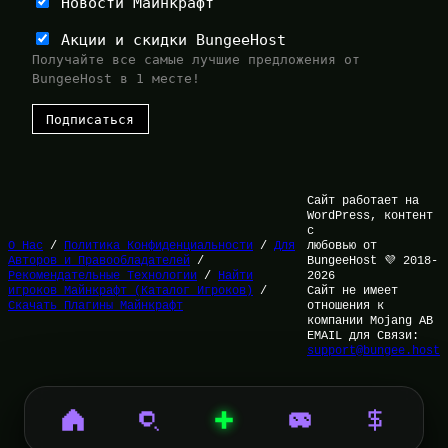
Новости Майнкрафт
Акции и скидки BungeeHost
Получайте все самые лучшие предложения от
BungeeHost в 1 месте!
Сайт работает на
WordPress, контент
с
О Нас
/
Политика Конфиденциальности
/
Для
любовью от
Авторов и Правообладателей
/
BungeeHost 💜 2018-
Рекомендательные Технологии
/
Найти
2026
игроков Майнкрафт (Каталог Игроков)
/
Сайт не имеет
Скачать Плагины Майнкрафт
отношения к
компании Mojang AB
EMAIL для Связи:
support@bungee.host