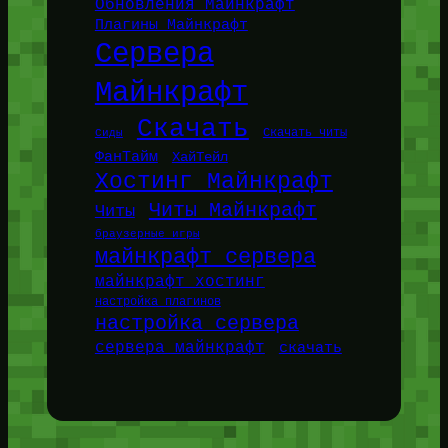
Обновления Майнкрафт
Плагины Майнкрафт
Сервера
Майнкрафт
Скачать
Сиды
Скачать читы
ФанТайм
ХайТейл
Хостинг Майнкрафт
Читы Майнкрафт
Читы
браузерные игры
майнкрафт сервера
майнкрафт хостинг
настройка плагинов
настройка сервера
сервера майнкрафт
скачать