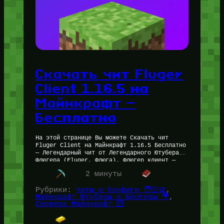
Скачать чит Fluger
Client 1.16.5 на
Майнкрафт —
Бесплатно
На этой странице Вы можете Скачать чит
Fluger Client на Майнкрафт 1.16.5 Бесплатно
— Легендарный чит от Легендарного Ютубера
Флюгера (Fluger, Флюга). Флюгер клиент —
невероятно дерзкое решение как по…
2 минуты
Рубрики:
Читы и Конфиги 🧑🏻‍💻
, 
Майнкрафт Ютуберы и Блогеры 🎥
, 
Сервера Майнкрафт 🛜