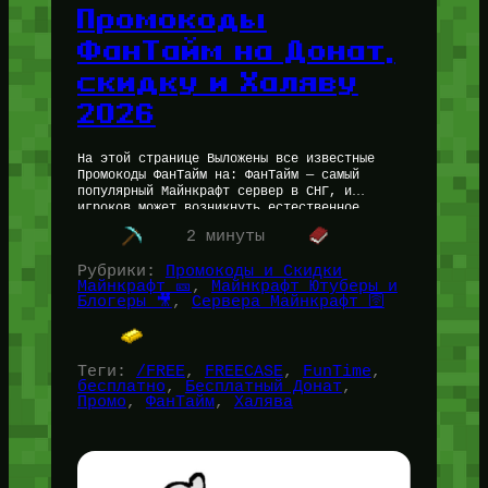
Промокоды
ФанТайм на Донат,
скидку и Халяву
2026
На этой странице Выложены все известные
Промокоды ФанТайм на: ФанТайм — самый
популярный Майнкрафт сервер в СНГ, и
игроков может возникнуть естественное
желание получить бесплатный донат и прочую
2 минуты
халяву от…
Рубрики:
Промокоды и Скидки
Майнкрафт 🎫
, 
Майнкрафт Ютуберы и
Блогеры 🎥
, 
Сервера Майнкрафт 🛜
Теги:
/FREE
, 
FREECASE
, 
FunTime
, 
бесплатно
, 
Бесплатный Донат
, 
Промо
, 
ФанТайм
, 
Халява