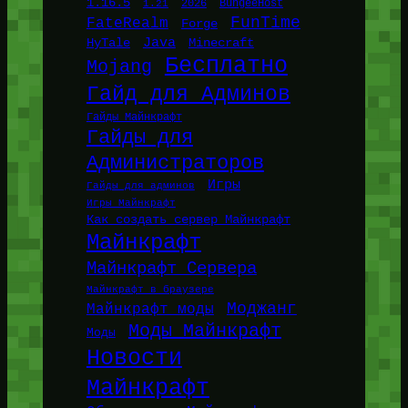
1.16.5
1.21
2026
BungeeHost
FunTime
FateRealm
Forge
Java
HyTale
Minecraft
Бесплатно
Mojang
Гайд для Админов
Гайды Майнкрафт
Гайды для
Администраторов
Игры
Гайды для админов
Игры Майнкрафт
Как создать сервер Майнкрафт
Майнкрафт
Майнкрафт Сервера
Майнкрафт в браузере
Моджанг
Майнкрафт моды
Моды Майнкрафт
Моды
Новости
Майнкрафт