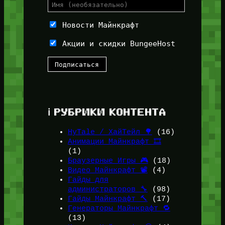
Новости Майнкрафт
Акции и скидки BungeeHost
ℹ️ РУБРИКИ КОНТЕНТА
HyTale / ХайТейл 🌳
(16)
Анимации Майнкрафт 🎞️
(1)
Браузерные Игры 🎮
(18)
Видео Майнкрафт 📽️
(4)
Гайды для
администраторов 🔧
(98)
Гайды Майнкрафт 🔨
(17)
Генераторы Майнкрафт 🔁
(13)