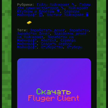
Рубрики:
Гайды Майнкрафт 🔨
, 
Гайды
для администраторов 🔧
, 
Майнкрафт
Ютуберы и Блогеры 🎥
, 
Сервера
Майнкрафт 🛜
, 
Хостинг Майнкрафт 🖥️
Теги:
Заработать денег
, 
Заработок
, 
Заработок Денег
, 
Заработок денег
на Майнкрафт
, 
Заработок на
Майнкрафт
, 
Контент
, 
Сервера
Майнкрафт
, 
Создать сервер
Майнкрафт
, 
Ютуберство
, 
Ютуберы