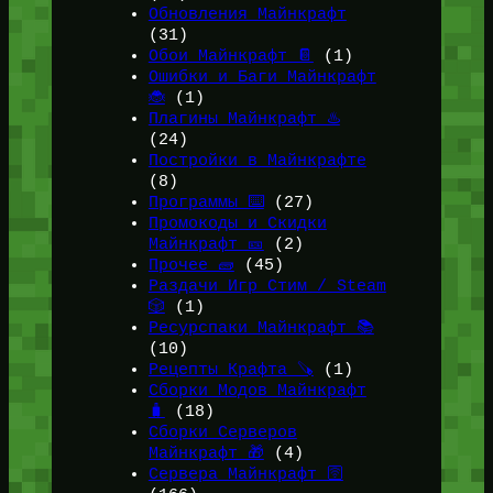
Обновления Майнкрафт
(31)
Обои Майнкрафт 📔
(1)
Ошибки и Баги Майнкрафт
🐞
(1)
Плагины Майнкрафт ♨️
(24)
Постройки в Майнкрафте
(8)
Программы ⌨️
(27)
Промокоды и Скидки
Майнкрафт 🎫
(2)
Прочее 🧱
(45)
Раздачи Игр Стим / Steam
🎲
(1)
Ресурспаки Майнкрафт 📚
(10)
Рецепты Крафта 🪚
(1)
Сборки Модов Майнкрафт
🧳
(18)
Сборки Серверов
Майнкрафт 🎁
(4)
Сервера Майнкрафт 🛜