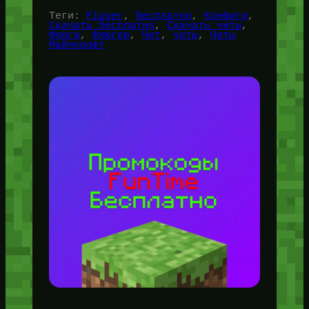
Теги:
Fluger
, 
Бесплатно
, 
Конфиги
, 
Скачать бесплатно
, 
Скачать читы
, 
Флюга
, 
Флюгер
, 
Чит
, 
читы
, 
Читы
Майнкрафт