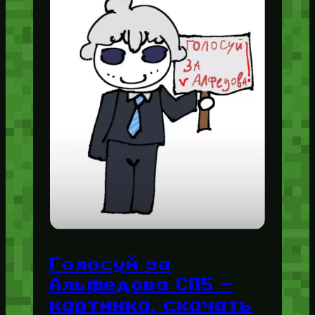
Голосуй за
Альфедова СП5 —
картинка, скачать