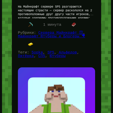
На Майнкрафт сервере SP5 разгораются
настоящие страсти — сервер раскололся на 2
противоположные друг другу части игроков,
которые одержимы противоположными идеями:
одни за постоянный спавн мобов, другие — за
1 минута
его…
Рубрики:
Сервера Майнкрафт 🛜
, 
Майнкрафт Ютуберы и Блогеры 🎥
Теги:
5opka
, 
SP5
, 
Альфедов
, 
Пятёрка
, 
СП5
, 
Ютуберы