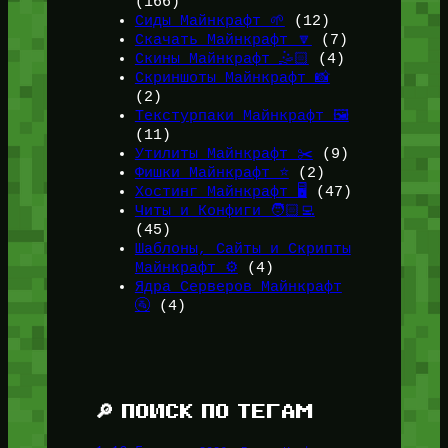
(166)
Сиды Майнкрафт 🌱
(12)
Скачать Майнкрафт 🔽
(7)
Скины Майнкрафт 🤹🏻
(4)
Скриншоты Майнкрафт 📸
(2)
Текстурпаки Майнкрафт 🖼️
(11)
Утилиты Майнкрафт ✂️
(9)
Фишки Майнкрафт ⭐
(2)
Хостинг Майнкрафт 🖥️
(47)
Читы и Конфиги 🧑🏻‍💻
(45)
Шаблоны, Сайты и Скрипты
Майнкрафт ⚙️
(4)
Ядра Серверов Майнкрафт
🚰
(4)
🔎 ПОИСК ПО ТЕГАМ