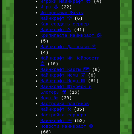
Игроки Майнкрафт 😎
(4)
Игры 🕹️
(22)
Интересные Факты
Майнкрафт 💡
(6)
Как создать сервер
Майнкрафт ⛏️
(41)
Крипипаста Майнкрафт 😱
(5)
Майнкрафт Датапаки 📦
(4)
Майнкрафт ИИ Нейросети
🤖
(10)
Майнкрафт Карты 🗺️
(9)
Майнкрафт Мемы 🤣
(6)
Майнкрафт Моды 🟩
(61)
Майнкрафт Ютуберы и
Блогеры 🎥
(15)
Моды 💫
(30)
Настройка плагинов
Майнкрафт ⚒️
(35)
Настройка сервера
Майнкрафт 🔦
(53)
Новости Майнкрафт 🔴
(66)