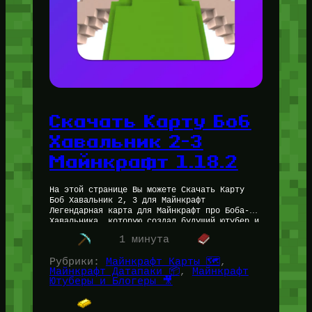
Скачать Карту Боб
Хавальник 2-3
Майнкрафт 1.18.2
На этой странице Вы можете Скачать Карту
Боб Хавальник 2, 3 для Майнкрафт
Легендарная карта для Майнкрафт про Боба-
Хавальника, которую создал будущий ютубер и
стример по Майнкрафту Пятёрка (5opka). Да-
1 минута
да,…
Рубрики:
Майнкрафт Карты 🗺️
, 
Майнкрафт Датапаки 📦
, 
Майнкрафт
Ютуберы и Блогеры 🎥