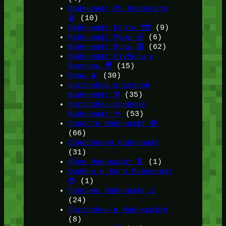
Майнкрафт ИИ Нейросети
🤖
(10)
Майнкрафт Карты 🗺️
(9)
Майнкрафт Мемы 🤣
(6)
Майнкрафт Моды 🟩
(62)
Майнкрафт Ютуберы и
Блогеры 🎥
(15)
Моды 💫
(30)
Настройка плагинов
Майнкрафт ⚒️
(35)
Настройка сервера
Майнкрафт 🔦
(53)
Новости Майнкрафт 🔴
(66)
Обновления Майнкрафт
(31)
Обои Майнкрафт 📔
(1)
Ошибки и Баги Майнкрафт
🐞
(1)
Плагины Майнкрафт ♨️
(24)
Постройки в Майнкрафте
(8)