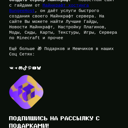
с гайдами от
Майнкрафт хостинга
BungeeHost
, он даёт услуги быстрого
создания своего Майнкрафт сервера. На
сайте Вы можете найти Лучшие Гайды,
Новости Майнкрафт, Настройку Плагинов,
Моды, Сиды, Карты, Текстуры, Игры, Сервера
по Minecraft и прочее
Ещё больше 🎁 Подарков и Мемчиков в наших
Соц Сетях:
ВКонтакте
Telegram
Discord
TikTok
Pinterest
YouTube
Bluesky
ПОДПИШИСЬ НА РАССЫЛКУ С
ПОДАРКАМИ!