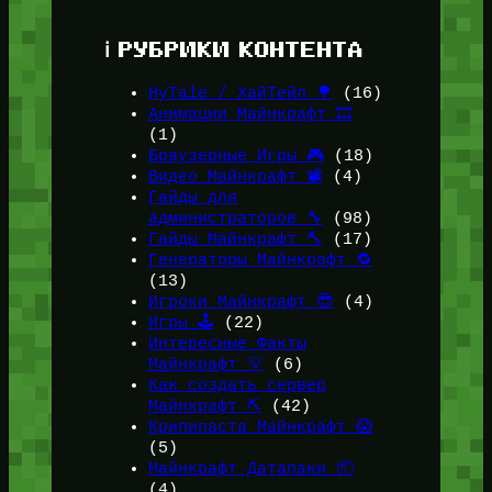
ℹ️ РУБРИКИ КОНТЕНТА
HyTale / ХайТейл 🌳
(16)
Анимации Майнкрафт 🎞️
(1)
Браузерные Игры 🎮
(18)
Видео Майнкрафт 📽️
(4)
Гайды для
администраторов 🔧
(98)
Гайды Майнкрафт 🔨
(17)
Генераторы Майнкрафт 🔁
(13)
Игроки Майнкрафт 😎
(4)
Игры 🕹️
(22)
Интересные Факты
Майнкрафт 💡
(6)
Как создать сервер
Майнкрафт ⛏️
(42)
Крипипаста Майнкрафт 😱
(5)
Майнкрафт Датапаки 📦
(4)