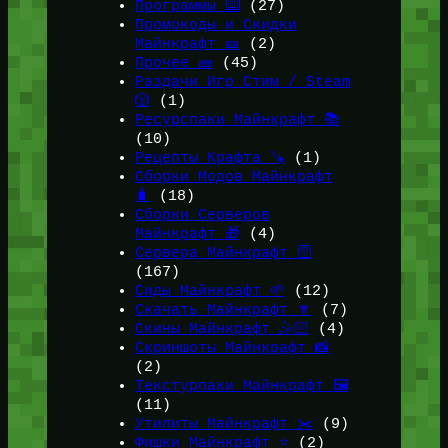
Программы ⌨️
(27)
Промокоды и Скидки
Майнкрафт 🎫
(2)
Прочее 🧱
(45)
Раздачи Игр Стим / Steam
🎲
(1)
Ресурспаки Майнкрафт 📚
(10)
Рецепты Крафта 🪚
(1)
Сборки Модов Майнкрафт
🧳
(18)
Сборки Серверов
Майнкрафт 🎁
(4)
Сервера Майнкрафт 🛜
(167)
Сиды Майнкрафт 🌱
(12)
Скачать Майнкрафт 🔽
(7)
Скины Майнкрафт 🤹🏻
(4)
Скриншоты Майнкрафт 📸
(2)
Текстурпаки Майнкрафт 🖼️
(11)
Утилиты Майнкрафт ✂️
(9)
Фишки Майнкрафт ⭐
(2)