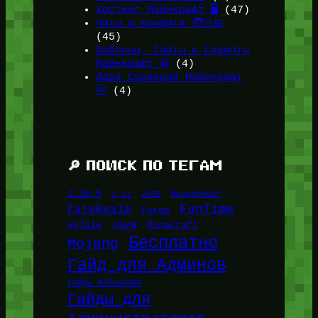
Хостинг Майнкрафт 🖥️
(47)
Читы и Конфиги 🧑🏻‍💻
(45)
Шаблоны, Сайты и Скрипты
Майнкрафт ⚙️
(4)
Ядра Серверов Майнкрафт
🚰
(4)
🔎 ПОИСК ПО ТЕГАМ
1.16.5
1.21
2026
BungeeHost
FunTime
FateRealm
Forge
Java
HyTale
Minecraft
Бесплатно
Mojang
Гайд для Админов
Гайды Майнкрафт
Гайды для