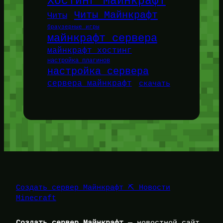
Хостинг Майнкрафт
Читы Майнкрафт
Читы
браузерные игры
майнкрафт сервера
майнкрафт хостинг
настройка плагинов
настройка сервера
сервера майнкрафт
скачать
Создать сервер Майнкрафт ⛏️ Новости
Minecraft
Создать сервер Майнкрафт
— новостной сайт