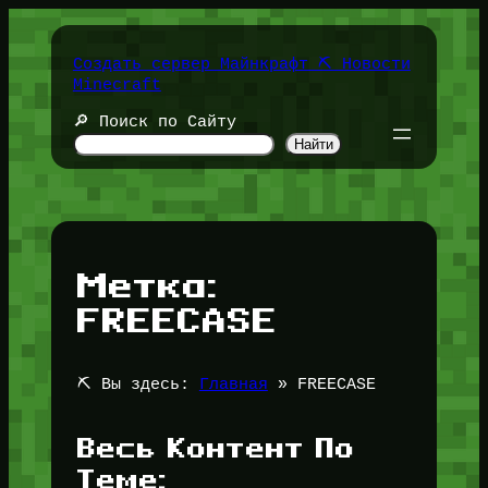
Перейти
к
содержимому
Создать сервер Майнкрафт ⛏️ Новости
Minecraft
🔎 Поиск по Сайту
Найти
Метка:
FREECASE
⛏️ Вы здесь:
Главная
»
FREECASE
Весь Контент По
Теме: