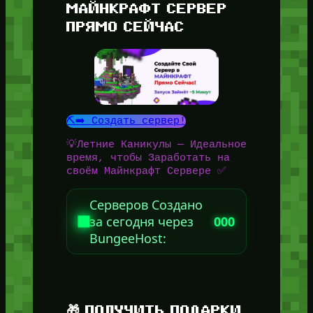
МАЙНКРАФТ СЕРВЕР
ПРЯМО СЕЙЧАС
⛏️➡️ Создать сервер!
💡Летние Каникулы — Идеальное
время, чтобы Заработать на
своём Майнкрафт Сервере ✅
Серверов Создано
за сегодня через
000
BungeeHost:
🎁 ПОЛУЧИТЬ ПОДАРКИ