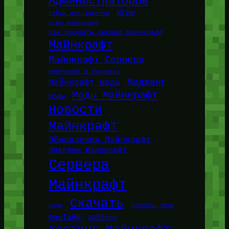
Администраторов
Игры
Гайды для админов
Игры Майнкрафт
Как создать сервер Майнкрафт
Майнкрафт
Майнкрафт Сервера
Майнкрафт в браузере
Моджанг
Майнкрафт моды
Моды Майнкрафт
Моды
Новости
Майнкрафт
Обновления Майнкрафт
Плагины Майнкрафт
Сервера
Майнкрафт
Скачать
Сиды
Скачать читы
ФанТайм
ХайТейл