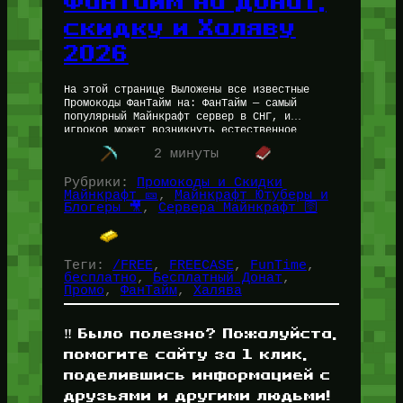
ФанТайм на Донат,
скидку и Халяву
2026
На этой странице Выложены все известные
Промокоды ФанТайм на: ФанТайм — самый
популярный Майнкрафт сервер в СНГ, и
игроков может возникнуть естественное
желание получить бесплатный донат и прочую
2 минуты
халяву от…
Рубрики:
Промокоды и Скидки
Майнкрафт 🎫
, 
Майнкрафт Ютуберы и
Блогеры 🎥
, 
Сервера Майнкрафт 🛜
Теги:
/FREE
, 
FREECASE
, 
FunTime
, 
бесплатно
, 
Бесплатный Донат
, 
Промо
, 
ФанТайм
, 
Халява
‼️ Было полезно? Пожалуйста,
помогите сайту за 1 клик,
поделившись информацией с
друзьями и другими людьми!