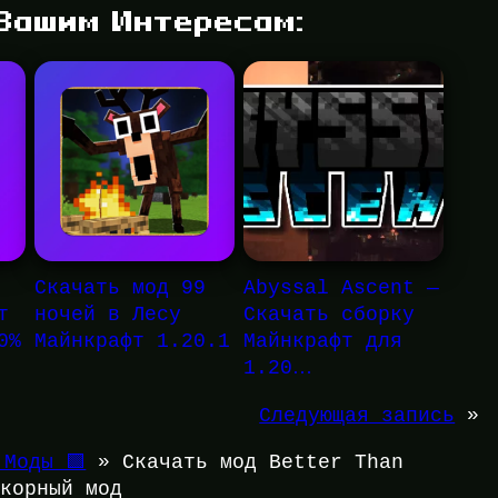
 Вашим Интересам:
Скачать мод 99
Abyssal Ascent —
т
ночей в Лесу
Скачать сборку
0%
Майнкрафт 1.20.1
Майнкрафт для
1.20…
Следующая запись
»
 Моды 🟩
»
Скачать мод Better Than
дкорный мод