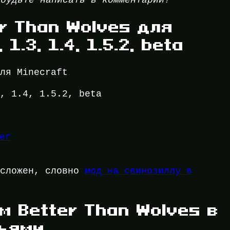
абудьте написать в комментарии!
r Than Wolves для
1.3, 1.4, 1.5.2, beta
ля Minecraft
, 1.4, 1.5.2, beta
er
 сложен, словно
мод на свинозиллу в
м Better Than Wolves в
ьями