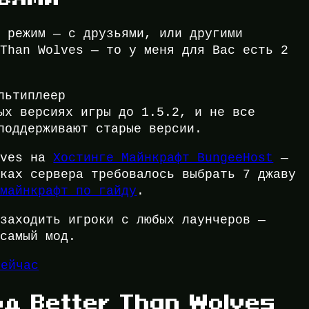
н режим — с друзьями, или другими
 Than Wolves — то у меня для Вас есть 2
льтиплеер
ых версиях игры до 1.5.2, и не все
оддерживают старые версии.
lves на
Хостинге Майнкрафт BungeeHost
—
йках сервера требовалось выбрать 7 джаву
 майнкрафт по гайду
.
 заходить игроки с любых лаунчеров —
 самый мод.
сейчас
д Better Than Wolves