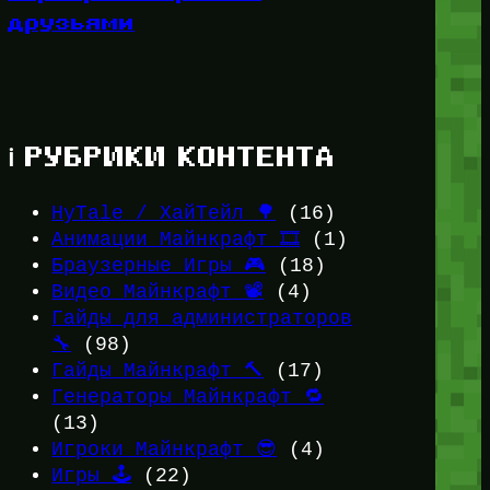
друзьями
ℹ️ РУБРИКИ КОНТЕНТА
HyTale / ХайТейл 🌳
(16)
Анимации Майнкрафт 🎞️
(1)
Браузерные Игры 🎮
(18)
Видео Майнкрафт 📽️
(4)
Гайды для администраторов
🔧
(98)
Гайды Майнкрафт 🔨
(17)
Генераторы Майнкрафт 🔁
(13)
Игроки Майнкрафт 😎
(4)
Игры 🕹️
(22)