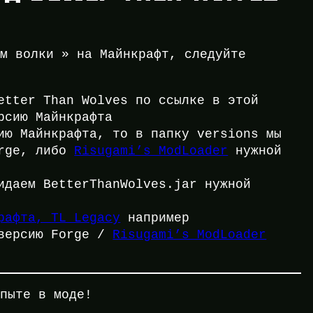
ем волки » на Майнкрафт, следуйте
etter Than Wolves по ссылке в этой
рсию Майнкрафта
ию Майнкрафта, то в папку versions мы
orge, либо
Risugami’s ModLoader
нужной
идаем BetterThanWolves.jar нужной
рафта, TL Legacy
например
 версию Forge /
Risugami’s ModLoader
опыте в моде!