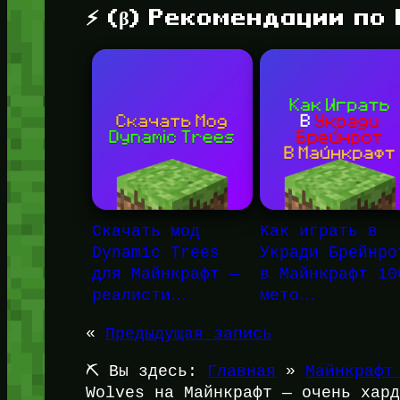
⚡ (β) Рекомендации по
Скачать мод
Как играть в
Dynamic Trees
Укради Брейнро
для Майнкрафт —
в Майнкрафт 10
реалисти…
мето…
«
Предыдущая запись
⛏️ Вы здесь:
Главная
»
Майнкрафт
Wolves на Майнкрафт — очень хар