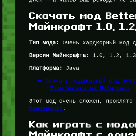
дней — а каков Ваш рекорд? Не з
Скачать мод Bette
Майнкрафт 1.0, 1.2, 
Тип мода:
Очень хардкорный мод д
Версии Майнкрафта:
1.0, 1.2, 1.3
Платформа:
Java
➡️ Скачать хардкорный мод Bett
Than Wolves на Майнкрафт
Этот мод очень сложен, проклято
Майнкрафте
.
Как играть с модо
Майнкрафт с друз