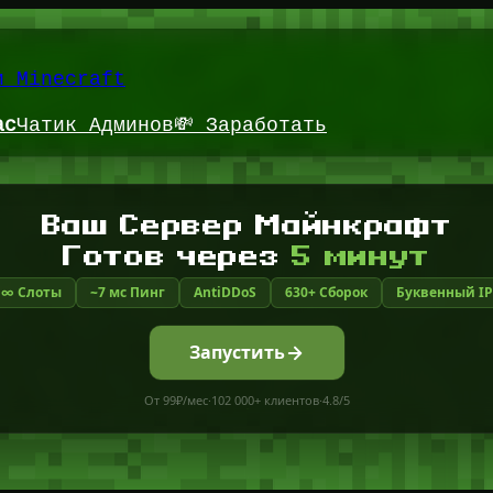
и Minecraft
ас
Чатик Админов
💸 Заработать
Ваш Сервер Майнкрафт
Готов через
5 минут
∞ Слоты
~7 мс Пинг
AntiDDoS
630+ Сборок
Буквенный IP
Запустить
От 99₽/мес
·
102 000+ клиентов
·
4.8/5