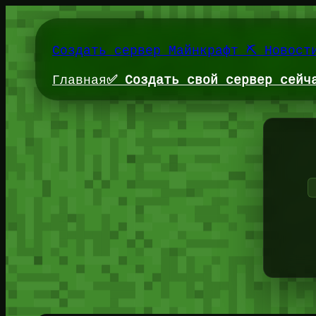
Перейти
к
содержимому
Создать сервер Майнкрафт ⛏️ Новост
Главная
✅ Создать свой сервер сейч