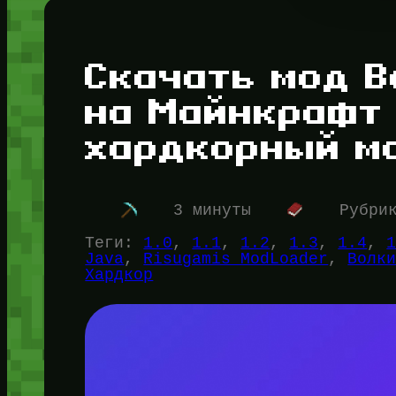
Скачать мод B
на Майнкрафт 
хардкорный м
3 минуты
Рубри
Теги:
1.0
, 
1.1
, 
1.2
, 
1.3
, 
1.4
, 
Java
, 
Risugamis ModLoader
, 
Волк
Хардкор