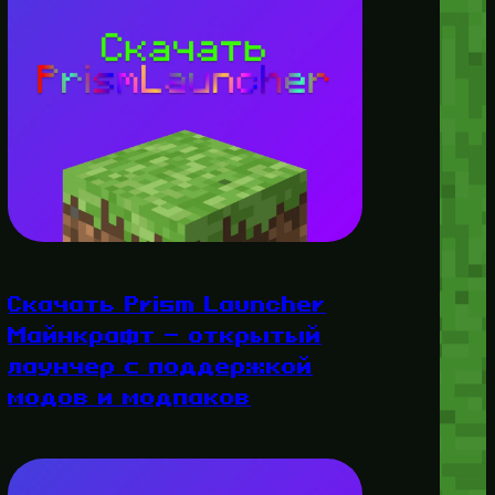
Скачать Prism Launcher
Майнкрафт — открытый
лаунчер с поддержкой
модов и модпаков