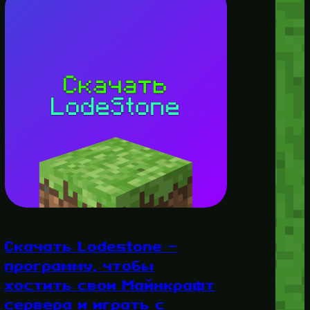
Скачать Lodestone —
программу, чтобы
хостить свои Майнкрафт
сервера и играть с