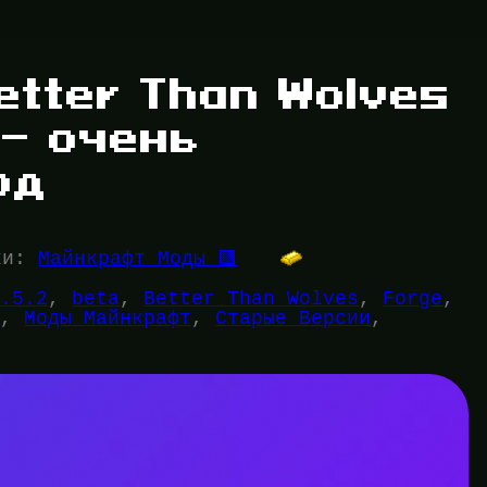
etter Than Wolves
— очень
од
ки:
Майнкрафт Моды 🟩
1.5.2
, 
beta
, 
Better Than Wolves
, 
Forge
, 
и
, 
Моды Майнкрафт
, 
Старые Версии
, 