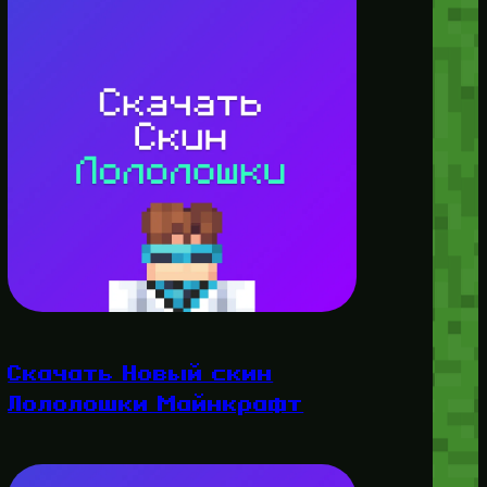
Скачать Новый скин
Лололошки Майнкрафт