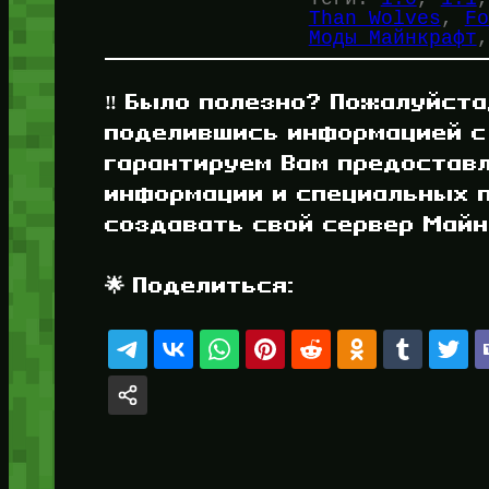
Than Wolves
, 
Fo
Моды Майнкрафт
,
‼️ Было полезно? Пожалуйста
поделившись информацией с
гарантируем Вам предостав
информации и специальных п
создавать свой сервер Майнк
🌟 Поделиться: