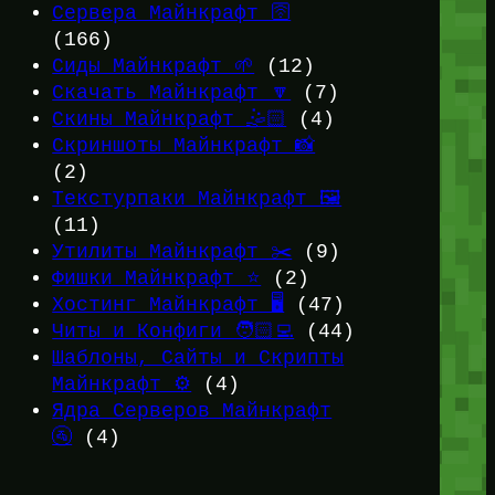
Сервера Майнкрафт 🛜
(166)
Сиды Майнкрафт 🌱
(12)
Скачать Майнкрафт 🔽
(7)
Скины Майнкрафт 🤹🏻
(4)
Скриншоты Майнкрафт 📸
(2)
Текстурпаки Майнкрафт 🖼️
(11)
Утилиты Майнкрафт ✂️
(9)
Фишки Майнкрафт ⭐
(2)
Хостинг Майнкрафт 🖥️
(47)
Читы и Конфиги 🧑🏻‍💻
(44)
Шаблоны, Сайты и Скрипты
Майнкрафт ⚙️
(4)
Ядра Серверов Майнкрафт
🚰
(4)