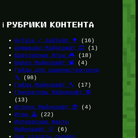
ℹ️ РУБРИКИ КОНТЕНТА
HyTale / ХайТейл 🌳
(16)
Анимации Майнкрафт 🎞️
(1)
Браузерные Игры 🎮
(18)
Видео Майнкрафт 📽️
(4)
Гайды для администраторов
🔧
(98)
Гайды Майнкрафт 🔨
(17)
Генераторы Майнкрафт 🔁
(13)
Игроки Майнкрафт 😎
(4)
Игры 🕹️
(22)
Интересные Факты
Майнкрафт 💡
(6)
Как создать сервер