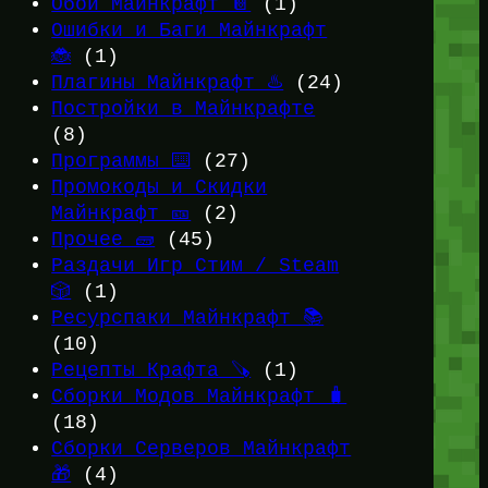
Обои Майнкрафт 📔
(1)
Ошибки и Баги Майнкрафт
🐞
(1)
Плагины Майнкрафт ♨️
(24)
Постройки в Майнкрафте
(8)
Программы ⌨️
(27)
Промокоды и Скидки
Майнкрафт 🎫
(2)
Прочее 🧱
(45)
Раздачи Игр Стим / Steam
🎲
(1)
Ресурспаки Майнкрафт 📚
(10)
Рецепты Крафта 🪚
(1)
Сборки Модов Майнкрафт 🧳
(18)
Сборки Серверов Майнкрафт
🎁
(4)