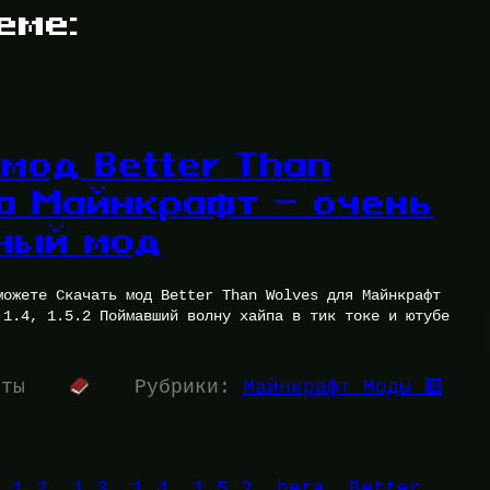
еме:
мод Better Than
на Майнкрафт — очень
ный мод
можете Скачать мод Better Than Wolves для Майнкрафт
 1.4, 1.5.2 Поймавший волну хайпа в тик токе и ютубе
уты
Рубрики:
Майнкрафт Моды 🟩
 
1.2
, 
1.3
, 
1.4
, 
1.5.2
, 
beta
, 
Better