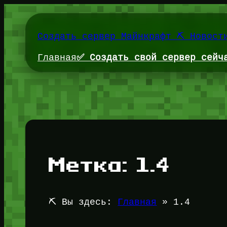
Перейти
к
содержимому
Создать сервер Майнкрафт ⛏️ Новост
Главная
✅ Создать свой сервер сейч
Метка:
1.4
⛏️ Вы здесь:
Главная
»
1.4