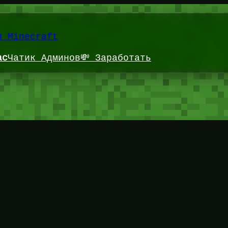
и Minecraft
ас
Чатик Админов
💸 Заработать