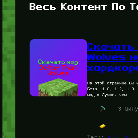
Весь Контент По Т
Скачать 
Wolves 
хардкор
На этой странице Вы 
Бета, 1.0, 1.2, 1.3,
мод » Лучше, чем…
3 мин
Теги:
1.0
, 
1.1
,