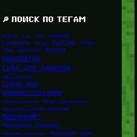
🔎 ПОИСК ПО ТЕГАМ
1.16.5
1.21
2026
BungeeHost
FunTime
FateRealm
HyTale
Forge
Mojang
Java
Minecraft
Бесплатно
Гайд для Админов
Гайды Майнкрафт
Гайды для
Администраторов
Игры
Гайды для админов
Игры Майнкрафт
Как создать сервер Майнкрафт
Майнкрафт
Майнкрафт Сервера
Майнкрафт моды
Майнкрафт в браузере