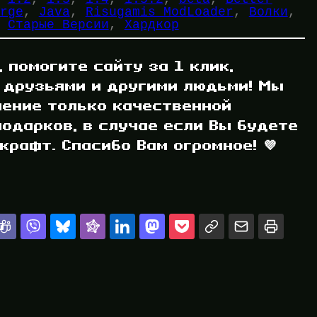
rge
, 
Java
, 
Risugamis ModLoader
, 
Волки
, 
 
Старые Версии
, 
Хардкор
, помогите сайту за 1 клик,
 друзьями и другими людьми! Мы
ление только качественной
одарков, в случае если Вы будете
рафт. Спасибо Вам огромное! 💜