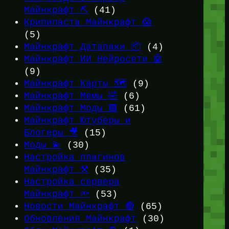
Майнкрафт ⛏️
(41)
Крипипаста Майнкрафт 😱
(5)
Майнкрафт Датапаки 📦
(4)
Майнкрафт ИИ Нейросети 🤖
(9)
Майнкрафт Карты 🗺️
(9)
Майнкрафт Мемы 🤣
(6)
Майнкрафт Моды 🟩
(61)
Майнкрафт Ютуберы и
Блогеры 🎥
(15)
Моды 💫
(30)
Настройка плагинов
Майнкрафт ⚒️
(35)
Настройка сервера
Майнкрафт 🔦
(53)
Новости Майнкрафт 🔴
(65)
Обновления Майнкрафт
(30)