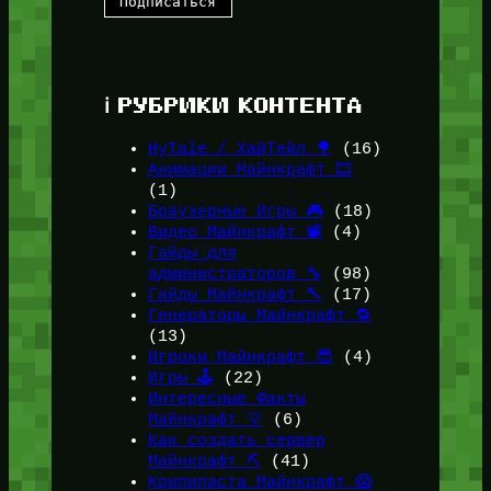
ℹ️ РУБРИКИ КОНТЕНТА
HyTale / ХайТейл 🌳
(16)
Анимации Майнкрафт 🎞️
(1)
Браузерные Игры 🎮
(18)
Видео Майнкрафт 📽️
(4)
Гайды для
администраторов 🔧
(98)
Гайды Майнкрафт 🔨
(17)
Генераторы Майнкрафт 🔁
(13)
Игроки Майнкрафт 😎
(4)
Игры 🕹️
(22)
Интересные Факты
Майнкрафт 💡
(6)
Как создать сервер
Майнкрафт ⛏️
(41)
Крипипаста Майнкрафт 😱