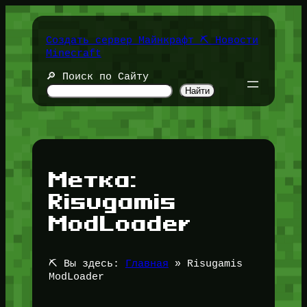
Перейти
к
содержимому
Создать сервер Майнкрафт ⛏️ Новости
Minecraft
🔎 Поиск по Сайту
Найти
Метка:
Risugamis
ModLoader
⛏️ Вы здесь:
Главная
»
Risugamis
ModLoader