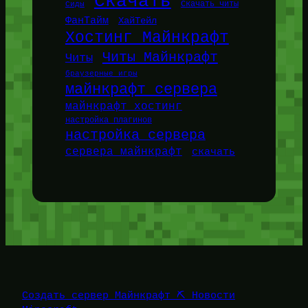
Скачать
Сиды
Скачать читы
ФанТайм
ХайТейл
Хостинг Майнкрафт
Читы Майнкрафт
Читы
браузерные игры
майнкрафт сервера
майнкрафт хостинг
настройка плагинов
настройка сервера
сервера майнкрафт
скачать
Создать сервер Майнкрафт ⛏️ Новости