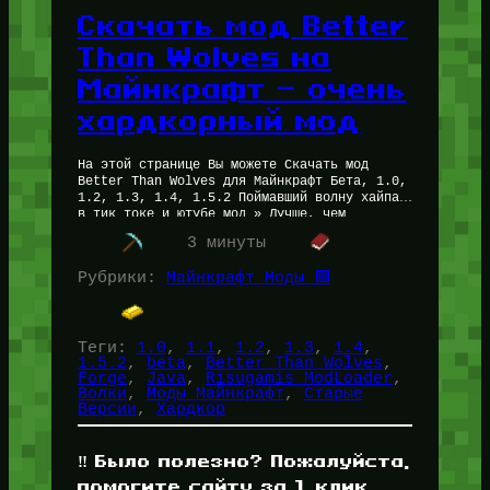
Скачать мод Better
Than Wolves на
Майнкрафт — очень
хардкорный мод
На этой странице Вы можете Скачать мод
Better Than Wolves для Майнкрафт Бета, 1.0,
1.2, 1.3, 1.4, 1.5.2 Поймавший волну хайпа
в тик токе и ютубе мод » Лучше, чем…
3 минуты
Рубрики:
Майнкрафт Моды 🟩
Теги:
1.0
, 
1.1
, 
1.2
, 
1.3
, 
1.4
, 
1.5.2
, 
beta
, 
Better Than Wolves
, 
Forge
, 
Java
, 
Risugamis ModLoader
, 
Волки
, 
Моды Майнкрафт
, 
Старые
Версии
, 
Хардкор
‼️ Было полезно? Пожалуйста,
помогите сайту за 1 клик,