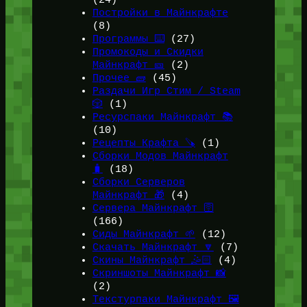
(24)
Постройки в Майнкрафте
(8)
Программы ⌨️
(27)
Промокоды и Скидки
Майнкрафт 🎫
(2)
Прочее 🧱
(45)
Раздачи Игр Стим / Steam
🎲
(1)
Ресурспаки Майнкрафт 📚
(10)
Рецепты Крафта 🪚
(1)
Сборки Модов Майнкрафт
🧳
(18)
Сборки Серверов
Майнкрафт 🎁
(4)
Сервера Майнкрафт 🛜
(166)
Сиды Майнкрафт 🌱
(12)
Скачать Майнкрафт 🔽
(7)
Скины Майнкрафт 🤹🏻
(4)
Скриншоты Майнкрафт 📸
(2)
Текстурпаки Майнкрафт 🖼️