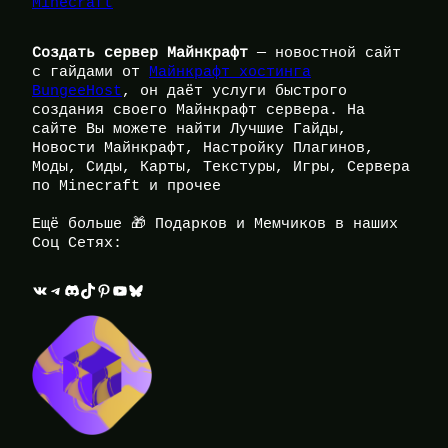
Minecraft
Создать сервер Майнкрафт
— новостной сайт
с гайдами от
Майнкрафт хостинга
BungeeHost
, он даёт услуги быстрого
создания своего Майнкрафт сервера. На
сайте Вы можете найти Лучшие Гайды,
Новости Майнкрафт, Настройку Плагинов,
Моды, Сиды, Карты, Текстуры, Игры, Сервера
по Minecraft и прочее
Ещё больше 🎁 Подарков и Мемчиков в наших
Соц Сетях:
ВКонтакте
Telegram
Discord
TikTok
Pinterest
YouTube
Bluesky