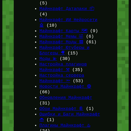
(5)
Майнкрафт Датапаки 📦
(4)
Майнкрафт ИИ Нейросети
🤖
(10)
Майнкрафт Карты 🗺️
(9)
Майнкрафт Мемы 🤣
(6)
Майнкрафт Моды 🟩
(61)
Майнкрафт Ютуберы и
Блогеры 🎥
(15)
Моды 💫
(30)
Настройка плагинов
Майнкрафт ⚒️
(35)
Настройка сервера
Майнкрафт 🔦
(53)
Новости Майнкрафт 🔴
(66)
Обновления Майнкрафт
(31)
Обои Майнкрафт 📔
(1)
Ошибки и Баги Майнкрафт
🐞
(1)
Плагины Майнкрафт ♨️