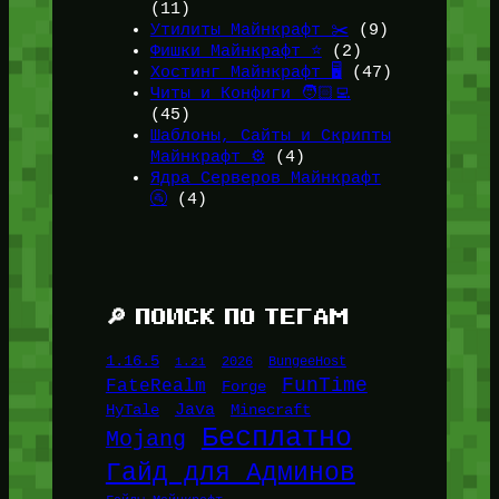
(11)
Утилиты Майнкрафт ✂️
(9)
Фишки Майнкрафт ⭐
(2)
Хостинг Майнкрафт 🖥️
(47)
Читы и Конфиги 🧑🏻‍💻
(45)
Шаблоны, Сайты и Скрипты
Майнкрафт ⚙️
(4)
Ядра Серверов Майнкрафт
🚰
(4)
🔎 ПОИСК ПО ТЕГАМ
1.16.5
1.21
2026
BungeeHost
FunTime
FateRealm
Forge
Java
HyTale
Minecraft
Бесплатно
Mojang
Гайд для Админов