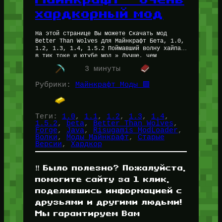
хардкорный мод
На этой странице Вы можете Скачать мод
Better Than Wolves для Майнкрафт Бета, 1.0,
1.2, 1.3, 1.4, 1.5.2 Поймавший волну хайпа
в тик токе и ютубе мод » Лучше, чем…
3 минуты
Рубрики:
Майнкрафт Моды 🟩
Теги:
1.0
, 
1.1
, 
1.2
, 
1.3
, 
1.4
, 
1.5.2
, 
beta
, 
Better Than Wolves
, 
Forge
, 
Java
, 
Risugamis ModLoader
, 
Волки
, 
Моды Майнкрафт
, 
Старые
Версии
, 
Хардкор
‼️ Было полезно? Пожалуйста,
помогите сайту за 1 клик,
поделившись информацией с
друзьями и другими людьми!
Мы гарантируем Вам