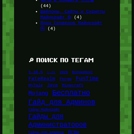
Читы и Конфиги 🧑🏻‍💻
(44)
Шаблоны, Сайты и Скрипты
Майнкрафт ⚙️
(4)
Ядра Серверов Майнкрафт
🚰
(4)
🔎 ПОИСК ПО ТЕГАМ
1.16.5
1.21
2026
BungeeHost
FunTime
FateRealm
Forge
Java
HyTale
Minecraft
Бесплатно
Mojang
Гайд для Админов
Гайды Майнкрафт
Гайды для
Администраторов
Игры
Гайды для админов