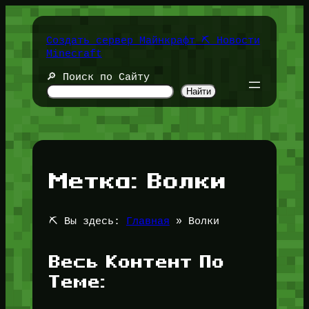
Перейти
к
содержимому
Создать сервер Майнкрафт ⛏️ Новости
Minecraft
🔎 Поиск по Сайту
Найти
Метка:
Волки
⛏️ Вы здесь:
Главная
»
Волки
Весь Контент По
Теме: