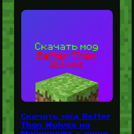
Скачать мод Better
Than Wolves на
Майнкрафт — очень