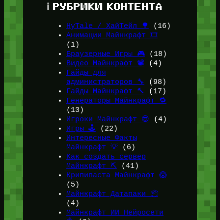
ℹ️ РУБРИКИ КОНТЕНТА
HyTale / ХайТейл 🌳
(16)
Анимации Майнкрафт 🎞️
(1)
Браузерные Игры 🎮
(18)
Видео Майнкрафт 📽️
(4)
Гайды для
администраторов 🔧
(98)
Гайды Майнкрафт 🔨
(17)
Генераторы Майнкрафт 🔁
(13)
Игроки Майнкрафт 😎
(4)
Игры 🕹️
(22)
Интересные Факты
Майнкрафт 💡
(6)
Как создать сервер
Майнкрафт ⛏️
(41)
Крипипаста Майнкрафт 😱
(5)
Майнкрафт Датапаки 📦
(4)
Майнкрафт ИИ Нейросети