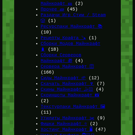
Майнкрафт 🎫
(2)
Прочее 🧱
(45)
Раздачи Игр Стим / Steam
🎲
(1)
Ресурспаки Майнкрафт 📚
(10)
Рецепты Крафта 🪚
(1)
Сборки Модов Майнкрафт
🧳
(18)
Сборки Серверов
Майнкрафт 🎁
(4)
Сервера Майнкрафт 🛜
(166)
Сиды Майнкрафт 🌱
(12)
Скачать Майнкрафт 🔽
(7)
Скины Майнкрафт 🤹🏻
(4)
Скриншоты Майнкрафт 📸
(2)
Текстурпаки Майнкрафт 🖼️
(11)
Утилиты Майнкрафт ✂️
(9)
Фишки Майнкрафт ⭐
(2)
Хостинг Майнкрафт 🖥️
(47)