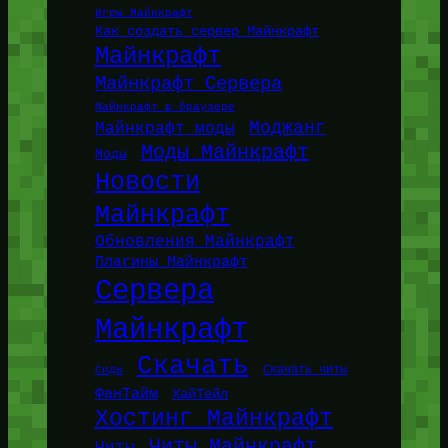
Игры Майнкрафт
Как создать сервер Майнкрафт
Майнкрафт
Майнкрафт Сервера
Майнкрафт в браузере
Моджанг
Майнкрафт моды
Моды Майнкрафт
Моды
Новости
Майнкрафт
Обновления Майнкрафт
Плагины Майнкрафт
Сервера
Майнкрафт
Скачать
Сиды
Скачать читы
ФанТайм
ХайТейл
Хостинг Майнкрафт
Читы Майнкрафт
Читы