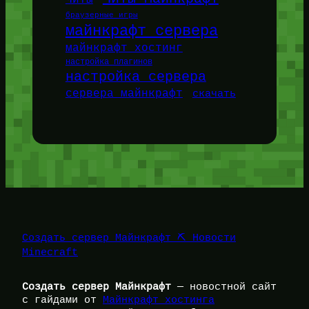
браузерные игры
майнкрафт сервера
майнкрафт хостинг
настройка плагинов
настройка сервера
сервера майнкрафт
скачать
Создать сервер Майнкрафт ⛏️ Новости
Minecraft
Создать сервер Майнкрафт
— новостной сайт
с гайдами от
Майнкрафт хостинга