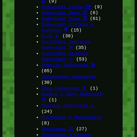
🤖
(9)
Майнкрафт Карты 🗺️
(9)
Майнкрафт Мемы 🤣
(6)
Майнкрафт Моды 🟩
(61)
Майнкрафт Ютуберы и
Блогеры 🎥
(15)
Моды 💫
(30)
Настройка плагинов
Майнкрафт ⚒️
(35)
Настройка сервера
Майнкрафт 🔦
(53)
Новости Майнкрафт 🔴
(65)
Обновления Майнкрафт
(30)
Обои Майнкрафт 📔
(1)
Ошибки и Баги Майнкрафт
🐞
(1)
Плагины Майнкрафт ♨️
(24)
Постройки в Майнкрафте
(8)
Программы ⌨️
(27)
Промокоды и Скидки