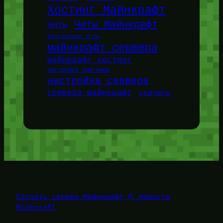
Хостинг Майнкрафт
Читы Майнкрафт
Читы
браузерные игры
майнкрафт сервера
майнкрафт хостинг
настройка плагинов
настройка сервера
сервера майнкрафт
скачать
Создать сервер Майнкрафт ⛏️ Новости
Minecraft