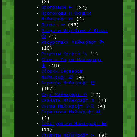
(8)
Программы ⌨️
(27)
Промокоды и Скидки
Майнкрафт 🎫
(2)
Прочее 🧱
(45)
Раздачи Игр Стим / Steam
🎲
(1)
Ресурспаки Майнкрафт 📚
(10)
Рецепты Крафта 🪚
(1)
Сборки Модов Майнкрафт
🧳
(18)
Сборки Серверов
Майнкрафт 🎁
(4)
Сервера Майнкрафт 🛜
(167)
Сиды Майнкрафт 🌱
(12)
Скачать Майнкрафт 🔽
(7)
Скины Майнкрафт 🤹🏻
(4)
Скриншоты Майнкрафт 📸
(2)
Текстурпаки Майнкрафт 🖼️
(11)
Утилиты Майнкрафт ✂️
(9)