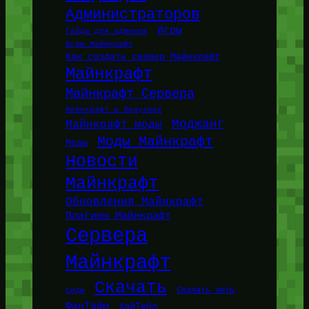
Администраторов
Игры
Гайды для админов
Игры Майнкрафт
Как создать сервер Майнкрафт
Майнкрафт
Майнкрафт Сервера
Майнкрафт в браузере
Моджанг
Майнкрафт моды
Моды Майнкрафт
Моды
Новости
Майнкрафт
Обновления Майнкрафт
Плагины Майнкрафт
Сервера
Майнкрафт
Скачать
Сиды
Скачать читы
ФанТайм
ХайТейл