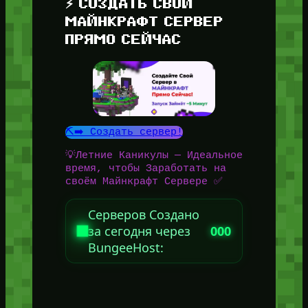
⚡ СОЗДАТЬ СВОЙ
МАЙНКРАФТ СЕРВЕР
ПРЯМО СЕЙЧАС
⛏️➡️ Создать сервер!
💡Летние Каникулы — Идеальное
время, чтобы Заработать на
своём Майнкрафт Сервере ✅
Серверов Создано
за сегодня через
000
BungeeHost: