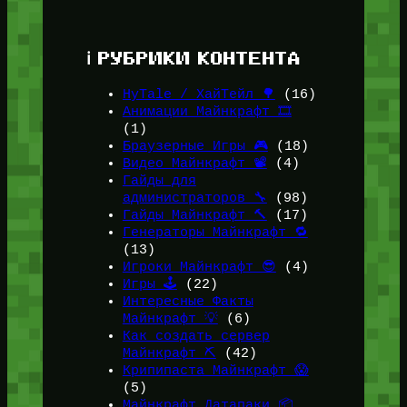
ℹ️ РУБРИКИ КОНТЕНТА
HyTale / ХайТейл 🌳
(16)
Анимации Майнкрафт 🎞️
(1)
Браузерные Игры 🎮
(18)
Видео Майнкрафт 📽️
(4)
Гайды для
администраторов 🔧
(98)
Гайды Майнкрафт 🔨
(17)
Генераторы Майнкрафт 🔁
(13)
Игроки Майнкрафт 😎
(4)
Игры 🕹️
(22)
Интересные Факты
Майнкрафт 💡
(6)
Как создать сервер
Майнкрафт ⛏️
(42)
Крипипаста Майнкрафт 😱
(5)
Майнкрафт Датапаки 📦