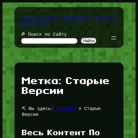
Перейти
к
содержимому
Создать сервер Майнкрафт ⛏️ Новости
Minecraft
🔎 Поиск по Сайту
Найти
Метка:
Старые
Версии
⛏️ Вы здесь:
Главная
»
Старые
Версии
Весь Контент По