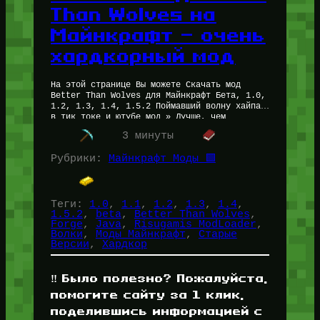
Than Wolves на
Майнкрафт — очень
хардкорный мод
На этой странице Вы можете Скачать мод
Better Than Wolves для Майнкрафт Бета, 1.0,
1.2, 1.3, 1.4, 1.5.2 Поймавший волну хайпа
в тик токе и ютубе мод » Лучше, чем…
3 минуты
Рубрики:
Майнкрафт Моды 🟩
Теги:
1.0
, 
1.1
, 
1.2
, 
1.3
, 
1.4
, 
1.5.2
, 
beta
, 
Better Than Wolves
, 
Forge
, 
Java
, 
Risugamis ModLoader
, 
Волки
, 
Моды Майнкрафт
, 
Старые
Версии
, 
Хардкор
‼️ Было полезно? Пожалуйста,
помогите сайту за 1 клик,
поделившись информацией с