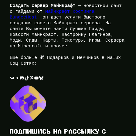
Создать сервер Майнкрафт
— новостной сайт
с гайдами от
Майнкрафт хостинга
BungeeHost
, он даёт услуги быстрого
создания своего Майнкрафт сервера. На
сайте Вы можете найти Лучшие Гайды,
Новости Майнкрафт, Настройку Плагинов,
Моды, Сиды, Карты, Текстуры, Игры, Сервера
по Minecraft и прочее
Ещё больше 🎁 Подарков и Мемчиков в наших
Соц Сетях:
ВКонтакте
Telegram
Discord
TikTok
Pinterest
YouTube
Bluesky
ПОДПИШИСЬ НА РАССЫЛКУ С