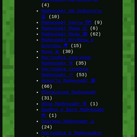
(4)
Майнкрафт ИИ Нейросети
🤖
(10)
Майнкрафт Карты 🗺️
(9)
Майнкрафт Мемы 🤣
(6)
Майнкрафт Моды 🟩
(62)
Майнкрафт Ютуберы и
Блогеры 🎥
(15)
Моды 💫
(30)
Настройка плагинов
Майнкрафт ⚒️
(35)
Настройка сервера
Майнкрафт 🔦
(53)
Новости Майнкрафт 🔴
(66)
Обновления Майнкрафт
(31)
Обои Майнкрафт 📔
(1)
Ошибки и Баги Майнкрафт
🐞
(1)
Плагины Майнкрафт ♨️
(24)
Постройки в Майнкрафте