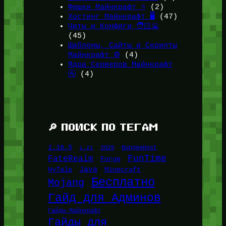
Фишки Майнкрафт ⭐
(2)
Хостинг Майнкрафт 🖥️
(47)
Читы и Конфиги 🧑🏻‍💻
(45)
Шаблоны, Сайты и Скрипты
Майнкрафт ⚙️
(4)
Ядра Серверов Майнкрафт
🚰
(4)
🔎 ПОИСК ПО ТЕГАМ
1.16.5
1.21
2026
BungeeHost
FunTime
FateRealm
Forge
Java
HyTale
Minecraft
Бесплатно
Mojang
Гайд для Админов
Гайды Майнкрафт
Гайды для