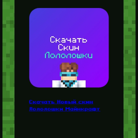
Скачать Новый скин
Лололошки Майнкрафт