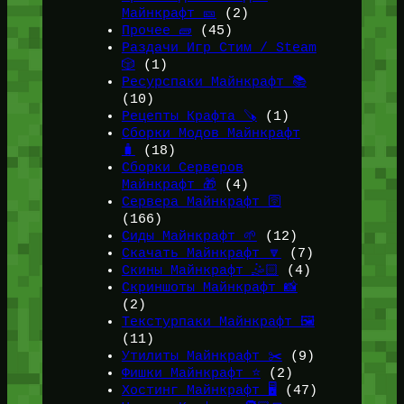
Майнкрафт 🎫
(2)
Прочее 🧱
(45)
Раздачи Игр Стим / Steam
🎲
(1)
Ресурспаки Майнкрафт 📚
(10)
Рецепты Крафта 🪚
(1)
Сборки Модов Майнкрафт
🧳
(18)
Сборки Серверов
Майнкрафт 🎁
(4)
Сервера Майнкрафт 🛜
(166)
Сиды Майнкрафт 🌱
(12)
Скачать Майнкрафт 🔽
(7)
Скины Майнкрафт 🤹🏻
(4)
Скриншоты Майнкрафт 📸
(2)
Текстурпаки Майнкрафт 🖼️
(11)
Утилиты Майнкрафт ✂️
(9)
Фишки Майнкрафт ⭐
(2)
Хостинг Майнкрафт 🖥️
(47)