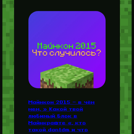
Майнкон 2015 — в чём
мем, » Какой твой
любимый блок в
Майнкрафте «, кто
такой dantdm и что