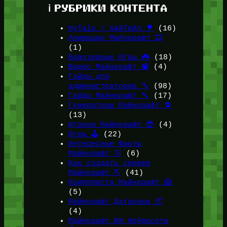
ℹ️ РУБРИКИ КОНТЕНТА
HyTale / ХайТейл 🌳
(16)
Анимации Майнкрафт 🎞️
(1)
Браузерные Игры 🎮
(18)
Видео Майнкрафт 📽️
(4)
Гайды для
администраторов 🔧
(98)
Гайды Майнкрафт 🔨
(17)
Генераторы Майнкрафт 🔁
(13)
Игроки Майнкрафт 😎
(4)
Игры 🕹️
(22)
Интересные Факты
Майнкрафт 💡
(6)
Как создать сервер
Майнкрафт ⛏️
(41)
Крипипаста Майнкрафт 😱
(5)
Майнкрафт Датапаки 📦
(4)
Майнкрафт ИИ Нейросети