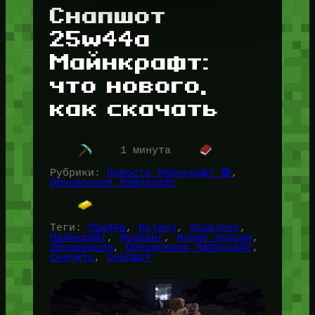
Снапшот
25w44a
Майнкрафт:
что нового,
как скачать
1 минута
Рубрики:
Новости Майнкрафт 🔴
, 
Обновления Майнкрафт
Теги:
25w44a
, 
Mojang
, 
Snapshot
, 
Майнкрафт
, 
Моджанг
, 
Новые версии
, 
Обновления
, 
Обновления Майнкрафт
, 
скачать
, 
Снапшот