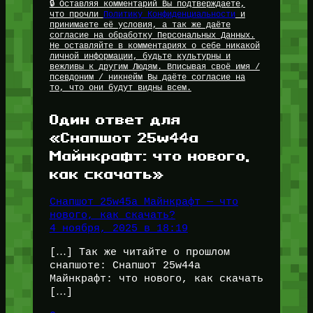
🔒 Оставляя комментарий Вы подтверждаете,
что прочли
Политику Конфиденциальности
и
принимаете её условия, а так же даёте
согласие на обработку Персональных Данных.
Не оставляйте в комментариях о себе никакой
личной информации, будьте культурны и
вежливы к другим Людям. Вписывая своё имя /
псевдоним / никнейм Вы даёте согласие на
то, что они будут видны всем.
Один ответ для
«Снапшот 25w44a
Майнкрафт: что нового,
как скачать»
Снапшот 25w45a Майнкрафт — что
нового, как скачать?
4 ноября, 2025 в 18:19
[…] Так же читайте о прошлом
снапшоте: Снапшот 25w44a
Майнкрафт: что нового, как скачать
[…]