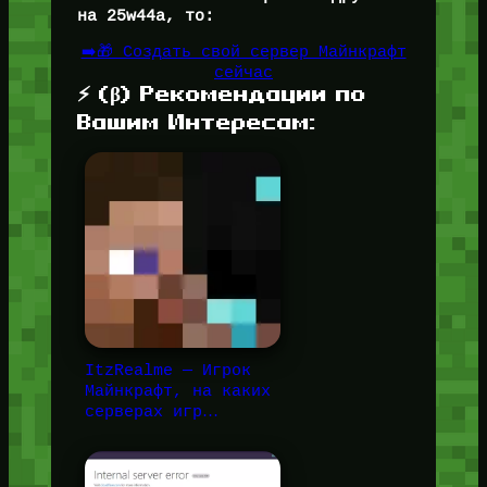
на 25w44a, то:
➡️🎁 Создать свой сервер Майнкрафт
сейчас
⚡ (β) Рекомендации по
Вашим Интересам:
ItzRealme — Игрок
Майнкрафт, на каких
серверах игр…