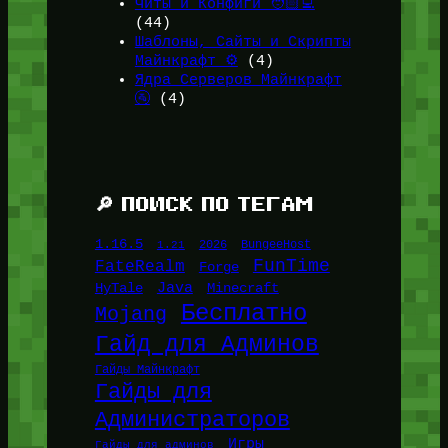
Читы и Конфиги 🧑🏻‍💻
(44)
Шаблоны, Сайты и Скрипты
Майнкрафт ⚙️
(4)
Ядра Серверов Майнкрафт
🚰
(4)
🔎 ПОИСК ПО ТЕГАМ
1.16.5
1.21
2026
BungeeHost
FunTime
FateRealm
Forge
Java
HyTale
Minecraft
Бесплатно
Mojang
Гайд для Админов
Гайды Майнкрафт
Гайды для
Администраторов
Игры
Гайды для админов