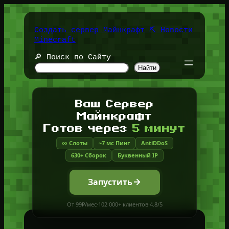
Перейти
к
содержимому
Создать сервер Майнкрафт ⛏️ Новости
Minecraft
🔎 Поиск по Сайту
Найти
Ваш Сервер
Майнкрафт
Готов через
5 минут
∞ Слоты
~7 мс Пинг
AntiDDoS
630+ Сборок
Буквенный IP
Запустить
От 99₽/мес
·
102 000+ клиентов
·
4.8/5