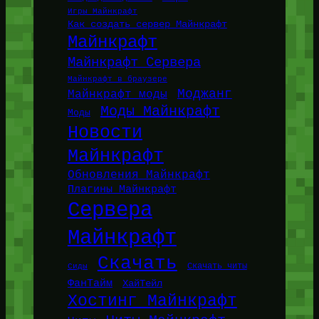
Игры Майнкрафт
Как создать сервер Майнкрафт
Майнкрафт
Майнкрафт Сервера
Майнкрафт в браузере
Моджанг
Майнкрафт моды
Моды Майнкрафт
Моды
Новости
Майнкрафт
Обновления Майнкрафт
Плагины Майнкрафт
Сервера
Майнкрафт
Скачать
Сиды
Скачать читы
ФанТайм
ХайТейл
Хостинг Майнкрафт