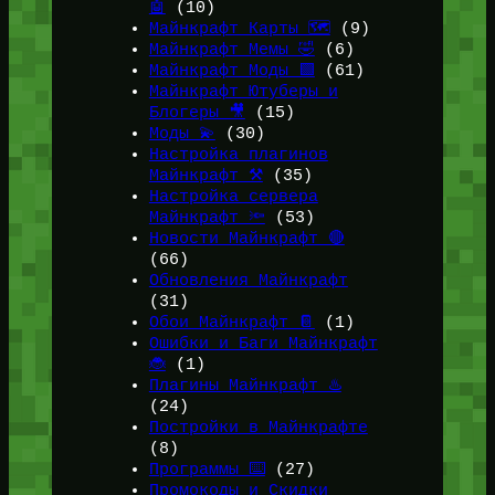
🤖
(10)
Майнкрафт Карты 🗺️
(9)
Майнкрафт Мемы 🤣
(6)
Майнкрафт Моды 🟩
(61)
Майнкрафт Ютуберы и
Блогеры 🎥
(15)
Моды 💫
(30)
Настройка плагинов
Майнкрафт ⚒️
(35)
Настройка сервера
Майнкрафт 🔦
(53)
Новости Майнкрафт 🔴
(66)
Обновления Майнкрафт
(31)
Обои Майнкрафт 📔
(1)
Ошибки и Баги Майнкрафт
🐞
(1)
Плагины Майнкрафт ♨️
(24)
Постройки в Майнкрафте
(8)
Программы ⌨️
(27)
Промокоды и Скидки