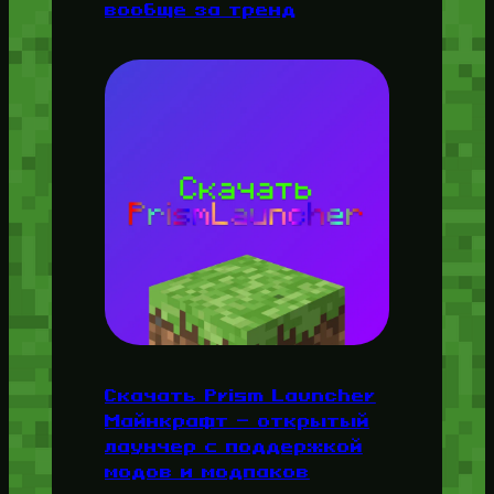
вообще за тренд
Скачать Prism Launcher
Майнкрафт — открытый
лаунчер с поддержкой
модов и модпаков