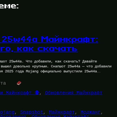
еме:
 25w44a Майнкрафт:
го, как скачать
пшот 25w44a. Что добавили, как скачать? Давайте
 вышел довольно крупным. Снапшот 25w44a — что добавили
ря 2025 года Mojang официально выпустили 25w44a
ута
и Майнкрафт 🔴
, 
Обновления Майнкрафт
ojang
, 
Snapshot
, 
Майнкрафт
, 
Моджанг
, 
бновления
, 
Обновления Майнкрафт
, 