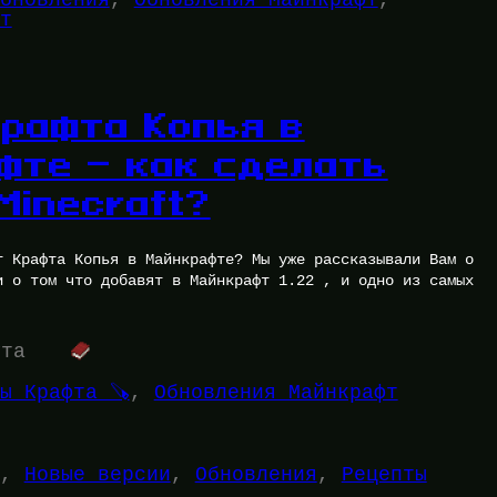
т
Крафта Копья в
фте — как сделать
Minecraft?
т Крафта Копья в Майнкрафте? Мы уже рассказывали Вам о
и о том что добавят в Майнкрафт 1.22 , и одно из самых
ута
ы Крафта 🪚
, 
Обновления Майнкрафт
, 
Новые версии
, 
Обновления
, 
Рецепты