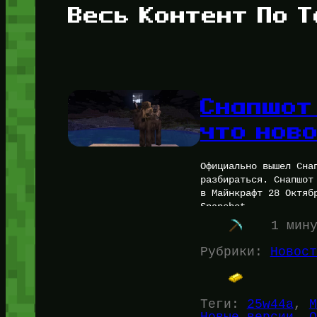
Весь Контент По Т
Снапшот
что ново
Официально вышел Сна
разбираться. Снапшот
в Майнкрафт 28 Октяб
Snapshot…
1 мин
Рубрики:
Новост
Теги:
25w44a
, 
M
Новые версии
, 
О