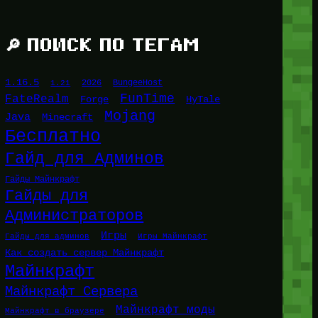
🔎 ПОИСК ПО ТЕГАМ
1.16.5
1.21
2026
BungeeHost
FunTime
FateRealm
HyTale
Forge
Mojang
Java
Minecraft
Бесплатно
Гайд для Админов
Гайды Майнкрафт
Гайды для
Администраторов
Игры
Гайды для админов
Игры Майнкрафт
Как создать сервер Майнкрафт
Майнкрафт
Майнкрафт Сервера
Майнкрафт моды
Майнкрафт в браузере