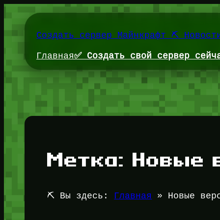
Перейти
к
содержимому
Создать сервер Майнкрафт ⛏️ Новост
Главная
✅ Создать свой сервер сейч
Метка:
Новые 
⛏️ Вы здесь:
Главная
»
Новые вер