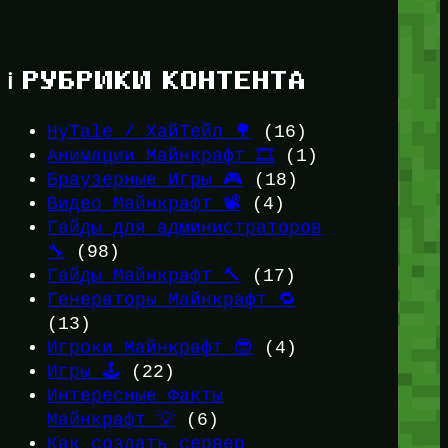
ℹ️ РУБРИКИ КОНТЕНТА
HyTale / ХайТейл 🌳
(16)
Анимации Майнкрафт 🎞️
(1)
Браузерные Игры 🎮
(18)
Видео Майнкрафт 📽️
(4)
Гайды для администраторов
🔧
(98)
Гайды Майнкрафт 🔨
(17)
Генераторы Майнкрафт 🔁
(13)
Игроки Майнкрафт 😎
(4)
Игры 🕹️
(22)
Интересные Факты
Майнкрафт 💡
(6)
Как создать сервер