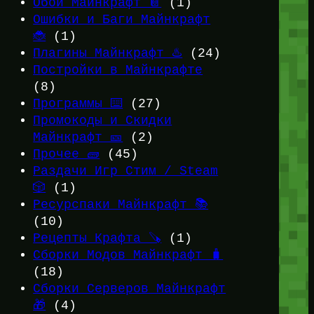
Обои Майнкрафт 📔
(1)
Ошибки и Баги Майнкрафт
🐞
(1)
Плагины Майнкрафт ♨️
(24)
Постройки в Майнкрафте
(8)
Программы ⌨️
(27)
Промокоды и Скидки
Майнкрафт 🎫
(2)
Прочее 🧱
(45)
Раздачи Игр Стим / Steam
🎲
(1)
Ресурспаки Майнкрафт 📚
(10)
Рецепты Крафта 🪚
(1)
Сборки Модов Майнкрафт 🧳
(18)
Сборки Серверов Майнкрафт
🎁
(4)