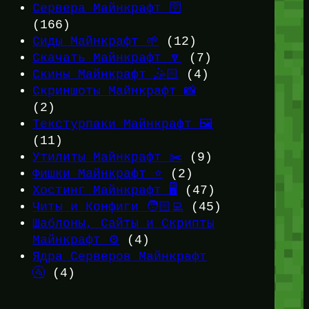
Сервера Майнкрафт 🛜
(166)
Сиды Майнкрафт 🌱
(12)
Скачать Майнкрафт 🔽
(7)
Скины Майнкрафт 🤹🏻
(4)
Скриншоты Майнкрафт 📸
(2)
Текстурпаки Майнкрафт 🖼️
(11)
Утилиты Майнкрафт ✂️
(9)
Фишки Майнкрафт ⭐
(2)
Хостинг Майнкрафт 🖥️
(47)
Читы и Конфиги 🧑🏻‍💻
(45)
Шаблоны, Сайты и Скрипты
Майнкрафт ⚙️
(4)
Ядра Серверов Майнкрафт
🚰
(4)