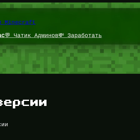
и Minecraft
ас
💬 Чатик Админов
💸 Заработать
версии
сии