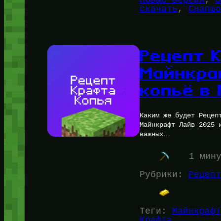
скачать
, 
Снапшо
Рецепт 
Майнкра
копьё в 
Каким же будет Рецеп
Майнкрафт Лайв 2025 
важных…
1 мин
Рубрики:
Рецепт
Теги:
Майнкрафт
Крафта