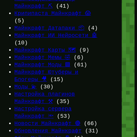
Майнкрафт ⛏️
(41)
Крипипаста Майнкрафт 😱
(5)
Майнкрафт Датапаки 📦
(4)
Майнкрафт ИИ Нейросети 🤖
(10)
Майнкрафт Карты 🗺️
(9)
Майнкрафт Мемы 🤣
(6)
Майнкрафт Моды 🟩
(61)
Майнкрафт Ютуберы и
Блогеры 🎥
(15)
Моды 💫
(30)
Настройка плагинов
Майнкрафт ⚒️
(35)
Настройка сервера
Майнкрафт 🔦
(53)
Новости Майнкрафт 🔴
(66)
Обновления Майнкрафт
(31)