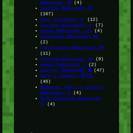
Майнкрафт 🎁
(4)
Сервера Майнкрафт 🛜
(167)
Сиды Майнкрафт 🌱
(12)
Скачать Майнкрафт 🔽
(7)
Скины Майнкрафт 🤹🏻
(4)
Скриншоты Майнкрафт 📸
(2)
Текстурпаки Майнкрафт 🖼️
(11)
Утилиты Майнкрафт ✂️
(9)
Фишки Майнкрафт ⭐
(2)
Хостинг Майнкрафт 🖥️
(47)
Читы и Конфиги 🧑🏻‍💻
(45)
Шаблоны, Сайты и Скрипты
Майнкрафт ⚙️
(4)
Ядра Серверов Майнкрафт
🚰
(4)