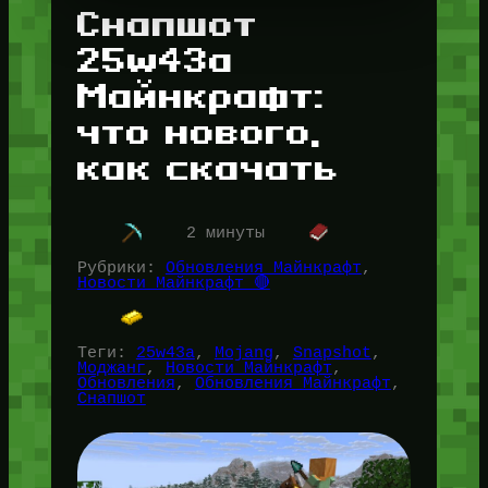
Снапшот
25w43a
Майнкрафт:
что нового,
как скачать
2 минуты
Рубрики:
Обновления Майнкрафт
, 
Новости Майнкрафт 🔴
Теги:
25w43a
, 
Mojang
, 
Snapshot
, 
Моджанг
, 
Новости Майнкрафт
, 
Обновления
, 
Обновления Майнкрафт
, 
Снапшот