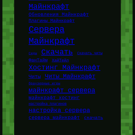
Майнкрафт
Обновления Майнкрафт
Плагины Майнкрафт
Сервера
Майнкрафт
Скачать
Сиды
Скачать читы
ФанТайм
ХайТейл
Хостинг Майнкрафт
Читы Майнкрафт
Читы
браузерные игры
майнкрафт сервера
майнкрафт хостинг
настройка плагинов
настройка сервера
сервера майнкрафт
скачать