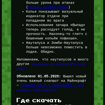
больше урона при атаках
(
Рецепт крафта копья
)
Копья показывают визуальный
индикатор отдачи при
попадании во врага
Использование зачара «Выпад»
теперь расходует голод, а не
прочность. Наконец-то глитч с
бешенным копьём пофикшен.
Наутилуса и Зомби-Наутилуса
больше невозможно поместить в
лодки. Обидно.
Напоминаем, что наутилусов и много
другое
показали на Minecraft Live
2025
Обновлено 01.05.2026:
Вышел новый
очень важный снапшот на Майнкрафт
—
Снапшот 26.2 4 Майнкрафт — что
нового, где скачать
Где скачать