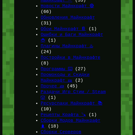
Майнкрафт 🔦
(53)
Новости Майнкрафт 🔴
(66)
Обновления Майнкрафт
(31)
Обои Майнкрафт 📔
(1)
Ошибки и Баги Майнкрафт
🐞
(1)
Плагины Майнкрафт ♨️
(24)
Постройки в Майнкрафте
(8)
Программы ⌨️
(27)
Промокоды и Скидки
Майнкрафт 🎫
(2)
Прочее 🧱
(45)
Раздачи Игр Стим / Steam
🎲
(1)
Ресурспаки Майнкрафт 📚
(10)
Рецепты Крафта 🪚
(1)
Сборки Модов Майнкрафт
🧳
(18)
Сборки Серверов