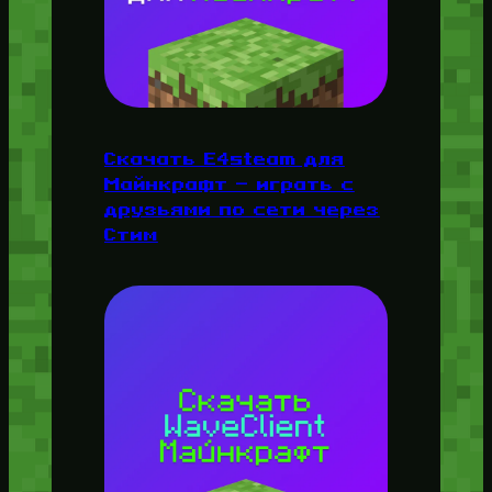
Скачать E4steam для
Майнкрафт — играть с
друзьями по сети через
Стим