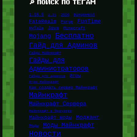
🔎 ПОИСК ПО ТЕГАМ
1.16.5
1.21
2026
BungeeHost
FunTime
FateRealm
Forge
Java
HyTale
Minecraft
Бесплатно
Mojang
Гайд для Админов
Гайды Майнкрафт
Гайды для
Администраторов
Игры
Гайды для админов
Игры Майнкрафт
Как создать сервер Майнкрафт
Майнкрафт
Майнкрафт Сервера
Майнкрафт в браузере
Моджанг
Майнкрафт моды
Моды Майнкрафт
Моды
Новости