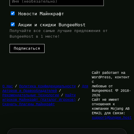
Новости Майнкрафт
Акции и скидки BungeeHost
Получайте все самые лучшие предложения от
BungeeHost в 1 месте!
Сайт работает на
WordPress, контент
с
О Нас
/
Политика Конфиденциальности
/
Для
любовью от
Авторов и Правообладателей
/
BungeeHost 💜 2018-
Рекомендательные Технологии
/
Найти
2026
игроков Майнкрафт (Каталог Игроков)
/
Сайт не имеет
Скачать Плагины Майнкрафт
отношения к
компании Mojang AB
EMAIL для Связи:
support@bungee.host