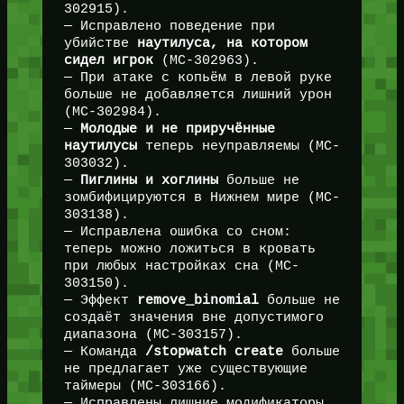
302915).
— Исправлено поведение при
убийстве
наутилуса, на котором
сидел игрок
(MC-302963).
— При атаке с копьём в левой руке
больше не добавляется лишний урон
(MC-302984).
—
Молодые и не приручённые
наутилусы
теперь неуправляемы (MC-
303032).
—
Пиглины и хоглины
больше не
зомбифицируются в Нижнем мире (MC-
303138).
— Исправлена ошибка со сном:
теперь можно ложиться в кровать
при любых настройках сна (MC-
303150).
— Эффект
remove_binomial
больше не
создаёт значения вне допустимого
диапазона (MC-303157).
— Команда
/stopwatch create
больше
не предлагает уже существующие
таймеры (MC-303166).
— Исправлены лишние модификаторы