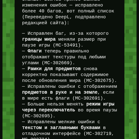
изменения ошибок — исправлено
более 40 багов, вот полный список
(Переведено DeepL, подправлено
редакцией сайта):
— Исправлен баг, из-за которого
границы мира
меняли размер при
паузе игры (MC-53491).
—
Флаги
теперь правильно
отображают текстуры под любыми
углами (MC-302669).
—
Рамки для предметов
снова
корректно показывают содержимое
после обновления мира (MC-302675).
— Исправлены ошибки с отображением
предметов в руке и на земле
, если
в мире есть флаги (MC-302691).
— Больше нельзя менять
режим игры
через переключатель
во время паузы
(MC-302695).
— Исправлены мелкие ошибки с
текстом и заглавными буквами
в
отладочном интерфейсе (MC-302719,