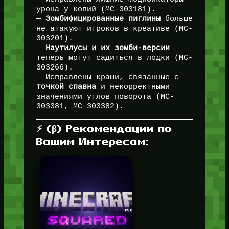
урона у копий (MC-303181).
—
Зомбифицированные пиглины
больше
не атакуют игроков в креативе (MC-
303201).
—
Наутилусы и их зомби-версии
теперь могут садиться в лодки (MC-
303266).
— Исправлены краши, связанные с
точкой спавна
и некорректными
значениями углов поворота (MC-
303381, MC-303382).
⚡ (β) Рекомендации по
Вашим Интересам: