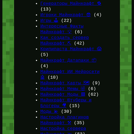
Генераторы Майнкрафт 🔁
(13)
Игроки Майнкрафт 😎
(4)
Игры 🕹️
(22)
Интересные Факты
Майнкрафт 💡
(6)
Как создать сервер
Майнкрафт ⛏️
(42)
Крипипаста Майнкрафт 😱
(5)
Майнкрафт Датапаки 📦
(4)
Майнкрафт ИИ Нейросети
🤖
(10)
Майнкрафт Карты 🗺️
(9)
Майнкрафт Мемы 🤣
(6)
Майнкрафт Моды 🟩
(62)
Майнкрафт Ютуберы и
Блогеры 🎥
(15)
Моды 💫
(30)
Настройка плагинов
Майнкрафт ⚒️
(35)
Настройка сервера