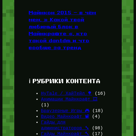
Майнкон 2015 — в чём
мем, » Какой твой
любимый блок в
Майнкрафте «, кто
такой dantdm и что
вообще за тренд
ℹ️ РУБРИКИ КОНТЕНТА
HyTale / ХайТейл 🌳
(16)
Анимации Майнкрафт 🎞️
(1)
Браузерные Игры 🎮
(18)
Видео Майнкрафт 📽️
(4)
Гайды для
администраторов 🔧
(98)
Гайды Майнкрафт 🔨
(17)