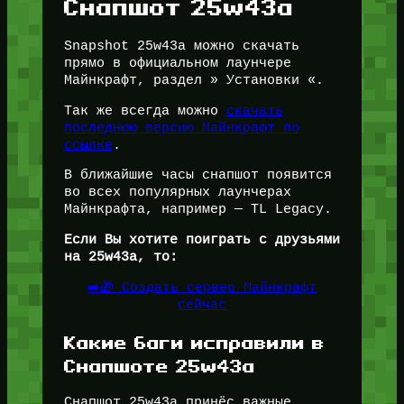
Снапшот 25w43a
Snapshot 25w43a можно скачать
прямо в официальном лаунчере
Майнкрафт, раздел » Установки «.
Так же всегда можно
скачать
последнюю версию Майнкрафт по
ссылке
.
В ближайшие часы снапшот появится
во всех популярных лаунчерах
Майнкрафта, например — TL Legacy.
Если Вы хотите поиграть с друзьями
на 25w43a, то:
➡️🎁 Создать сервер Майнкрафт
сейчас
Какие баги исправили в
Снапшоте 25w43a
Снапшот 25w43a принёс важные