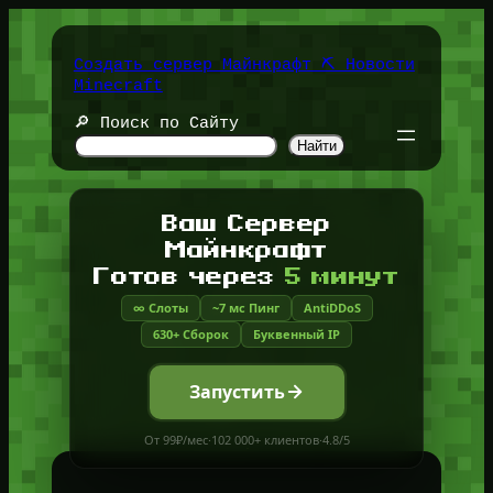
Перейти
к
содержимому
Создать сервер Майнкрафт ⛏️ Новости
Minecraft
🔎 Поиск по Сайту
Найти
Ваш Сервер
Майнкрафт
Готов через
5 минут
∞ Слоты
~7 мс Пинг
AntiDDoS
630+ Сборок
Буквенный IP
Запустить
От 99₽/мес
·
102 000+ клиентов
·
4.8/5