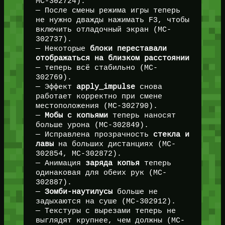
MC-302724).
— После смены режима игры теперь
не нужно дважды нажимать F3, чтобы
включить отладочный экран (MC-
302737).
— Некоторые
блоки переставали
отображаться на близком расстоянии
— теперь всё стабильно (MC-
302769).
— Эффект
apply_impulse
снова
работает корректно при смене
местоположения (MC-302790).
—
Мобы с копьями
теперь наносят
больше урона (MC-302849).
— Исправлена прозрачность
стекла и
лавы
на больших дистанциях (MC-
302854, MC-302872).
— Анимация
заряда копья
теперь
одинаковая для обеих рук (MC-
302887).
—
Зомби-наутилусы
больше не
задыхаются на суше (MC-302912).
— Текстуры с вырезами теперь не
выглядят крупнее, чем должны (MC-