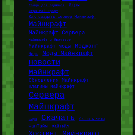
Игры
Гайды для админов
Игры Майнкрафт
Как создать сервер Майнкрафт
Майнкрафт
Майнкрафт Сервера
Майнкрафт в браузере
Моджанг
Майнкрафт моды
Моды Майнкрафт
Моды
Новости
Майнкрафт
Обновления Майнкрафт
Плагины Майнкрафт
Сервера
Майнкрафт
Скачать
Сиды
Скачать читы
ФанТайм
ХайТейл
Хостинг Майнкрафт