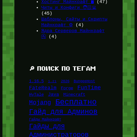
Хостинг Майнкрафт 🖥️
(47)
Читы и Конфиги 🧑🏻‍💻
(45)
Шаблоны, Сайты и Скрипты
Майнкрафт ⚙️
(4)
Ядра Серверов Майнкрафт
🚰
(4)
🔎 ПОИСК ПО ТЕГАМ
1.16.5
1.21
2026
BungeeHost
FunTime
FateRealm
Forge
Java
HyTale
Minecraft
Бесплатно
Mojang
Гайд для Админов
Гайды Майнкрафт
Гайды для
Администраторов