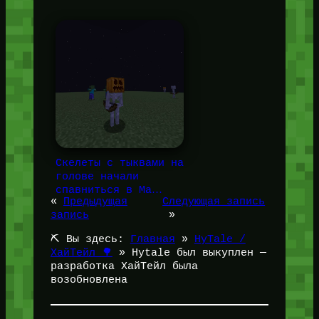
Скелеты с тыквами на
голове начали
спавниться в Ма…
«
Предыдущая
Следующая запись
запись
»
⛏️ Вы здесь:
Главная
»
HyTale /
ХайТейл 🌳
»
Hytale был выкуплен —
разработка ХайТейл была
возобновлена