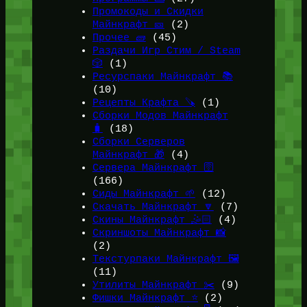
Промокоды и Скидки
Майнкрафт 🎫
(2)
Прочее 🧱
(45)
Раздачи Игр Стим / Steam
🎲
(1)
Ресурспаки Майнкрафт 📚
(10)
Рецепты Крафта 🪚
(1)
Сборки Модов Майнкрафт
🧳
(18)
Сборки Серверов
Майнкрафт 🎁
(4)
Сервера Майнкрафт 🛜
(166)
Сиды Майнкрафт 🌱
(12)
Скачать Майнкрафт 🔽
(7)
Скины Майнкрафт 🤹🏻
(4)
Скриншоты Майнкрафт 📸
(2)
Текстурпаки Майнкрафт 🖼️
(11)
Утилиты Майнкрафт ✂️
(9)
Фишки Майнкрафт ⭐
(2)