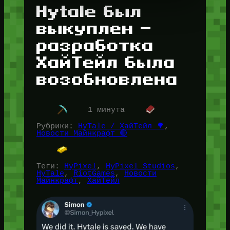
Hytale был
выкуплен —
разработка
ХайТейл была
возобновлена
1 минута
Рубрики:
HyTale / ХайТейл 🌳
, 
Новости Майнкрафт 🔴
Теги:
HyPixel
, 
HyPixel Studios
, 
HyTale
, 
RiotGames
, 
Новости
Майнкрафт
, 
ХайТейл