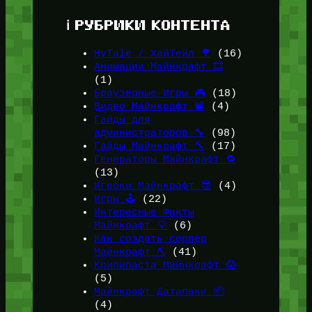
ℹ️ РУБРИКИ КОНТЕНТА
HyTale / ХайТейл 🌳
(16)
Анимации Майнкрафт 🎞️
(1)
Браузерные Игры 🎮
(18)
Видео Майнкрафт 📽️
(4)
Гайды для
администраторов 🔧
(98)
Гайды Майнкрафт 🔨
(17)
Генераторы Майнкрафт 🔁
(13)
Игроки Майнкрафт 😎
(4)
Игры 🕹️
(22)
Интересные Факты
Майнкрафт 💡
(6)
Как создать сервер
Майнкрафт ⛏️
(41)
Крипипаста Майнкрафт 😱
(5)
Майнкрафт Датапаки 📦
(4)