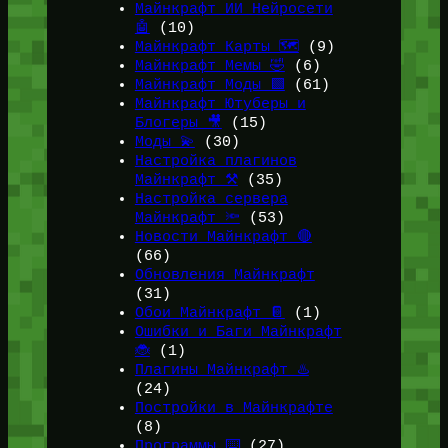
Майнкрафт ИИ Нейросети
🤖
(10)
Майнкрафт Карты 🗺️
(9)
Майнкрафт Мемы 🤣
(6)
Майнкрафт Моды 🟩
(61)
Майнкрафт Ютуберы и
Блогеры 🎥
(15)
Моды 💫
(30)
Настройка плагинов
Майнкрафт ⚒️
(35)
Настройка сервера
Майнкрафт 🔦
(53)
Новости Майнкрафт 🔴
(66)
Обновления Майнкрафт
(31)
Обои Майнкрафт 📔
(1)
Ошибки и Баги Майнкрафт
🐞
(1)
Плагины Майнкрафт ♨️
(24)
Постройки в Майнкрафте
(8)
Программы ⌨️
(27)