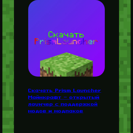
Скачать Prism Launcher
Майнкрафт — открытый
лаунчер с поддержкой
модов и модпаков