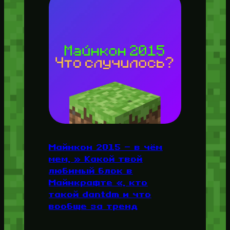
Майнкон 2015 — в чём
мем, » Какой твой
любимый блок в
Майнкрафте «, кто
такой dantdm и что
вообще за тренд