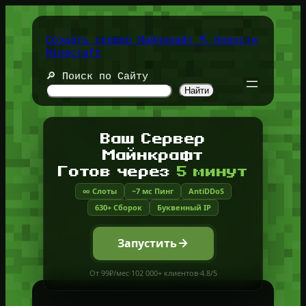
Перейти
к
содержимому
Создать сервер Майнкрафт ⛏️ Новости
Minecraft
🔎 Поиск по Сайту
Найти
Ваш Сервер
Майнкрафт
Готов через
5 минут
∞ Слоты
~7 мс Пинг
AntiDDoS
630+ Сборок
Буквенный IP
Запустить
От 99₽/мес
·
102 000+ клиентов
·
4.8/5