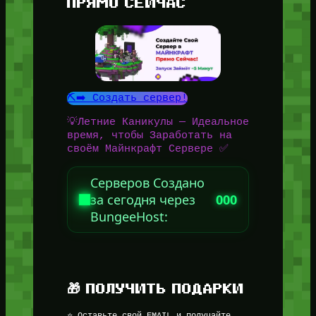
ПРЯМО СЕЙЧАС
⛏️➡️ Создать сервер!
💡Летние Каникулы — Идеальное
время, чтобы Заработать на
своём Майнкрафт Сервере ✅
Серверов Создано
за сегодня через
000
BungeeHost:
🎁 ПОЛУЧИТЬ ПОДАРКИ
⭐ Оставьте свой EMAIL и получайте