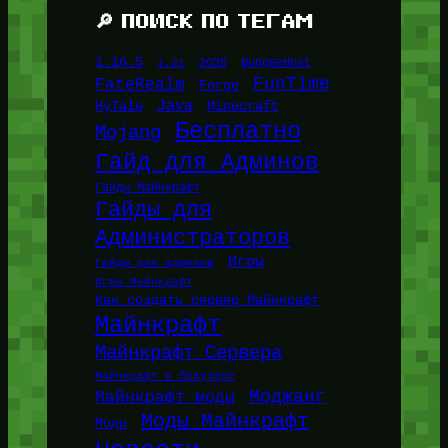
🔎 ПОИСК ПО ТЕГАМ
1.16.5
1.21
2026
BungeeHost
FunTime
FateRealm
Forge
Java
HyTale
Minecraft
Бесплатно
Mojang
Гайд для Админов
Гайды Майнкрафт
Гайды для
Администраторов
Игры
Гайды для админов
Игры Майнкрафт
Как создать сервер Майнкрафт
Майнкрафт
Майнкрафт Сервера
Майнкрафт в браузере
Моджанг
Майнкрафт моды
Моды Майнкрафт
Моды