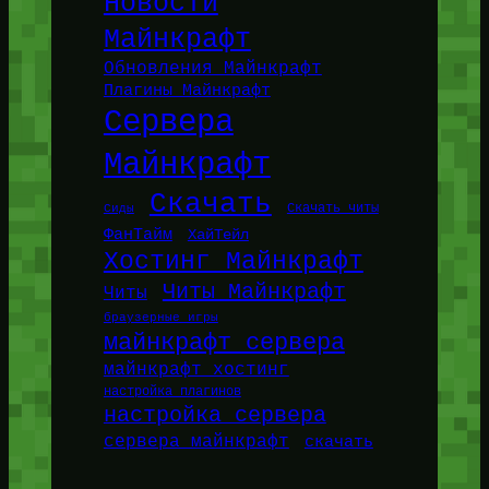
Новости
Майнкрафт
Обновления Майнкрафт
Плагины Майнкрафт
Сервера
Майнкрафт
Скачать
Сиды
Скачать читы
ФанТайм
ХайТейл
Хостинг Майнкрафт
Читы Майнкрафт
Читы
браузерные игры
майнкрафт сервера
майнкрафт хостинг
настройка плагинов
настройка сервера
сервера майнкрафт
скачать