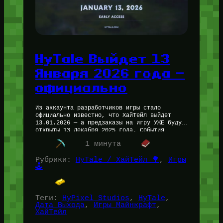
HyTale Выйдет 13
Января 2026 года —
официально
Из аккаунта разработчиков игры стало
официально известно, что ХайТейл выйдет
13.01.2026 — а предзаказы на игру УЖЕ будут
открыты 13 Декабря 2025 года. События
принимают просто молниеносную скорость —
1 минута
кажется,…
Рубрики:
HyTale / ХайТейл 🌳
, 
Игры
🕹️
Теги:
HyPixel Studios
, 
HyTale
, 
Дата Выхода
, 
Игры Майнкрафт
, 
ХайТейл