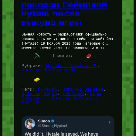
показан Геймплей
Hytale после
выкупа игры
Важная новость — разработчики официально
показали 16 минут чистого геймплея ХайТейла
(HyTale) 19 Ноября 2025 года, впервые с
момента выкупа игры. Напоминаем, что 17
Ноября 2025 года случилось очень важное…
1 минута
Рубрики:
HyTale / ХайТейл 🌳
, 
Новости Майнкрафт 🔴
Теги:
HyPixel
, 
HyPixel Studios
, 
HyTale
, 
Видео
, 
Геймплей
, 
Игры
Майнкрафт
, 
Новости Майнкрафт
, 
ХайТейл