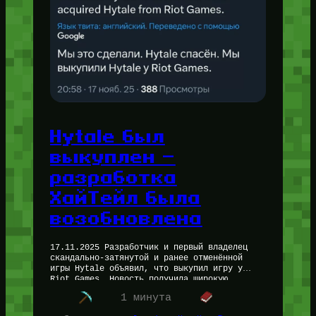
Hytale был
выкуплен —
разработка
ХайТейл была
возобновлена
17.11.2025 Разработчик и первый владелец
скандально-затянутой и ранее отменённой
игры Hytale объявил, что выкупил игру у
Riot Games. Новость получила широкую
огласку и воодушевляющий заголовок » HyTale
1 минута
Спасён «. Оригинальный…