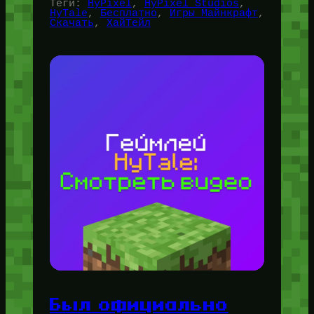
Теги:
HyPixel
, 
HyPixel Studios
, 
HyTale
, 
Бесплатно
, 
Игры Майнкрафт
, 
Скачать
, 
ХайТейл
Был официально