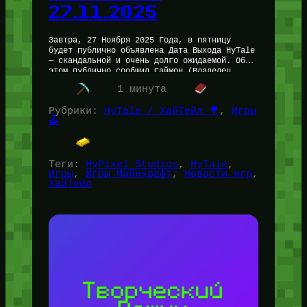
27.11.2025
Завтра, 27 Ноября 2025 Года, в пятницу
будет публично объявлена Дата Выхода HyTale
— скандальной и очень долго ожидаемой. Об
этом публично сообщил Саймон (Владелец
HyPixel Studios) в своём Twitter…
1 минута
Рубрики:
HyTale / ХайТейл 🌳
, 
Игры
🕹️
Теги:
HyPixel Studios
, 
HyTale
, 
Игры
, 
Игры Майнкрафт
, 
Новости игр
, 
ХайТейл