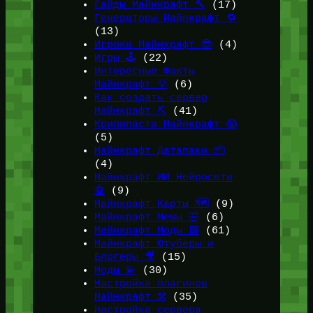
Гайды Майнкрафт 🔨
(17)
Генераторы Майнкрафт 🔁
(13)
Игроки Майнкрафт 😎
(4)
Игры 🕹️
(22)
Интересные Факты
Майнкрафт 💡
(6)
Как создать сервер
Майнкрафт ⛏️
(41)
Крипипаста Майнкрафт 😱
(5)
Майнкрафт Датапаки 📦
(4)
Майнкрафт ИИ Нейросети
🤖
(9)
Майнкрафт Карты 🗺️
(9)
Майнкрафт Мемы 🤣
(6)
Майнкрафт Моды 🟩
(61)
Майнкрафт Ютуберы и
Блогеры 🎥
(15)
Моды 💫
(30)
Настройка плагинов
Майнкрафт ⚒️
(35)
Настройка сервера