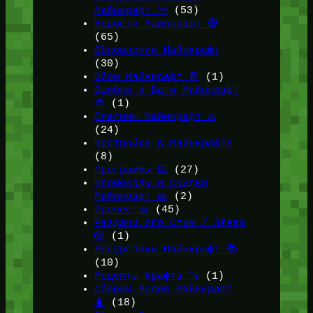
Майнкрафт 🔦
(53)
Новости Майнкрафт 🔴
(65)
Обновления Майнкрафт
(30)
Обои Майнкрафт 📔
(1)
Ошибки и Баги Майнкрафт
🐞
(1)
Плагины Майнкрафт ♨️
(24)
Постройки в Майнкрафте
(8)
Программы ⌨️
(27)
Промокоды и Скидки
Майнкрафт 🎫
(2)
Прочее 🧱
(45)
Раздачи Игр Стим / Steam
🎲
(1)
Ресурспаки Майнкрафт 📚
(10)
Рецепты Крафта 🪚
(1)
Сборки Модов Майнкрафт
🧳
(18)