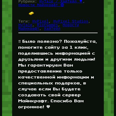
Рубрики:
HyTale / ХайТейл 🌳
, 
Новости Майнкрафт 🔴
Теги:
HyPixel
, 
HyPixel Studios
, 
HyTale
, 
RiotGames
, 
Новости
Майнкрафт
, 
ХайТейл
‼️ Было полезно? Пожалуйста,
помогите сайту за 1 клик,
поделившись информацией с
друзьями и другими людьми!
Мы гарантируем Вам
предоставление только
качественной информации и
специальных подарков, в
случае если Вы будете
создавать свой сервер
Майнкрафт. Спасибо Вам
огромное! 💜