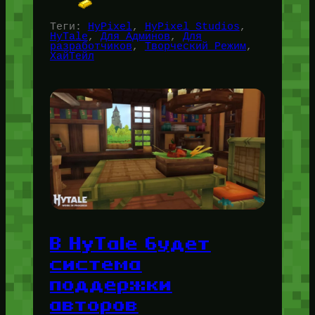
Теги:
HyPixel
, 
HyPixel Studios
, 
HyTale
, 
Для Админов
, 
Для
разработчиков
, 
Творческий Режим
, 
ХайТейл
В HyTale будет
система
поддержки
авторов