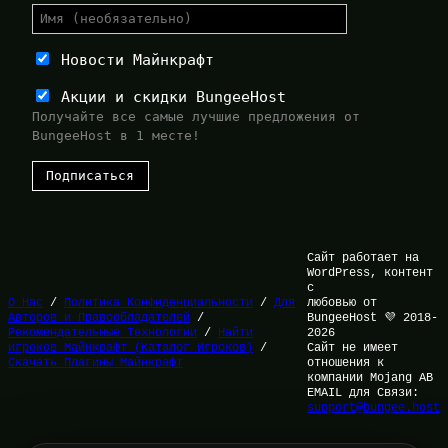
Новости Майнкрафт
Акции и скидки BungeeHost
Получайте все самые лучшие предложения от
BungeeHost в 1 месте!
Сайт работает на
WordPress, контент
с
О Нас
/
Политика Конфиденциальности
/
Для
любовью от
Авторов и Правообладателей
/
BungeeHost 💜 2018-
Рекомендательные Технологии
/
Найти
2026
игроков Майнкрафт (Каталог Игроков)
/
Сайт не имеет
Скачать Плагины Майнкрафт
отношения к
компании Mojang AB
EMAIL для Связи:
support@bungee.host