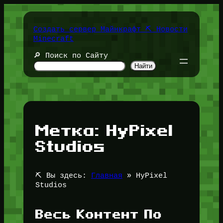
Перейти
к
содержимому
Создать сервер Майнкрафт ⛏️ Новости
Minecraft
🔎 Поиск по Сайту
Найти
Метка:
HyPixel
Studios
⛏️ Вы здесь:
Главная
»
HyPixel
Studios
Весь Контент По