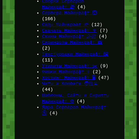
Сборки Серверов
Майнкрафт 🎁
(4)
Сервера Майнкрафт 🛜
(166)
Сиды Майнкрафт 🌱
(12)
Скачать Майнкрафт 🔽
(7)
Скины Майнкрафт 🤹🏻
(4)
Скриншоты Майнкрафт 📸
(2)
Текстурпаки Майнкрафт 🖼️
(11)
Утилиты Майнкрафт ✂️
(9)
Фишки Майнкрафт ⭐
(2)
Хостинг Майнкрафт 🖥️
(47)
Читы и Конфиги 🧑🏻‍💻
(44)
Шаблоны, Сайты и Скрипты
Майнкрафт ⚙️
(4)
Ядра Серверов Майнкрафт
🚰
(4)