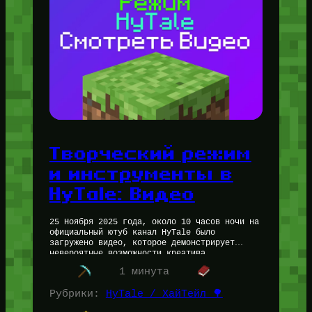
Творческий режим
и инструменты в
HyTale: Видео
25 Ноября 2025 года, около 10 часов ночи на
официальный ютуб канал HyTale было
загружено видео, которое демонстрирует
невероятные возможности креатива
(творческого режима) в ХайТейле, а так же
1 минута
множество других…
Рубрики:
HyTale / ХайТейл 🌳