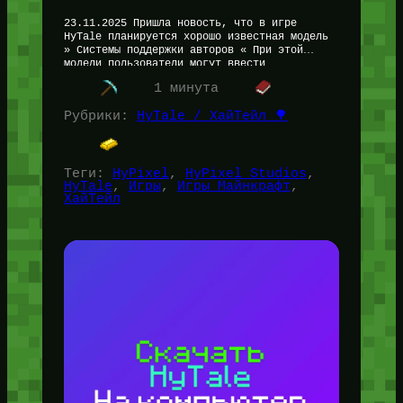
23.11.2025 Пришла новость, что в игре
HyTale планируется хорошо известная модель
» Системы поддержки авторов « При этой
модели пользователи могут ввести
специальный код от создателя контента:
1 минута
Ютубера, блогера, артиста…
Рубрики:
HyTale / ХайТейл 🌳
Теги:
HyPixel
, 
HyPixel Studios
, 
HyTale
, 
Игры
, 
Игры Майнкрафт
, 
ХайТейл