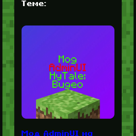
Теме:
Мод AdminUI на