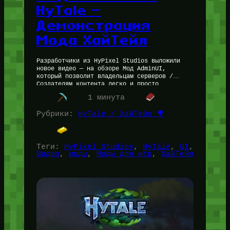
HyTale —
Демонстрация
Мода ХайТейл
Разработчики из HyPixel Studios выложили
новое видео — на обзоре Мод AdminUI,
который позволит владельцам серверов /
Создателям контента легко и просто
воплощать всё задуманное в игре. Мод
1 минута
AdminUI Хай…
Рубрики:
HyTale / ХайТейл 🌳
Теги:
HyPixel Studios
, 
HyTale
, 
UI
, 
Видео
, 
моды
, 
Моды для игр
, 
ХайТейл