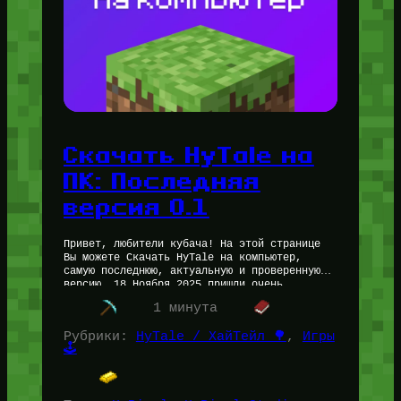
Скачать HyTale на
ПК: Последняя
версия 0.1
Привет, любители кубача! На этой странице
Вы можете Скачать HyTale на компьютер,
самую последнюю, актуальную и проверенную
версию. 18 Ноября 2025 пришли очень
радостные новости — разработка HyTale была
1 минута
возобновлена,…
Рубрики:
HyTale / ХайТейл 🌳
, 
Игры
🕹️