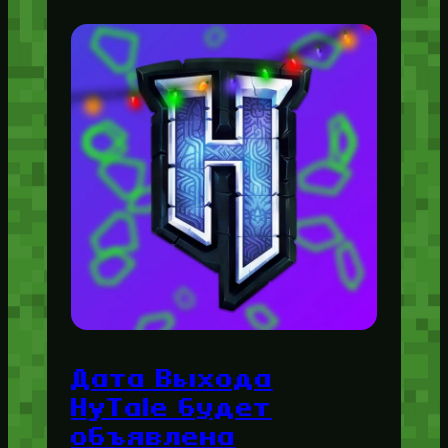
Дата Выхода
HyTale будет
объявлена