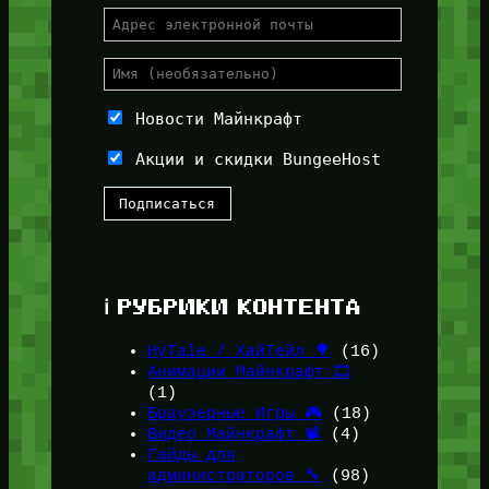
Новости Майнкрафт
Акции и скидки BungeeHost
ℹ️ РУБРИКИ КОНТЕНТА
HyTale / ХайТейл 🌳
(16)
Анимации Майнкрафт 🎞️
(1)
Браузерные Игры 🎮
(18)
Видео Майнкрафт 📽️
(4)
Гайды для
администраторов 🔧
(98)