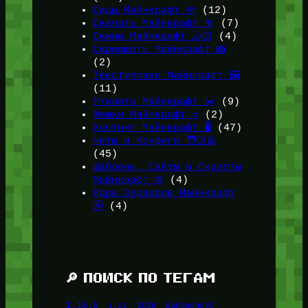
Сиды Майнкрафт 🌱
(12)
Скачать Майнкрафт 🔽
(7)
Скины Майнкрафт 🤹🏻
(4)
Скриншоты Майнкрафт 📸
(2)
Текстурпаки Майнкрафт 🖼️
(11)
Утилиты Майнкрафт ✂️
(9)
Фишки Майнкрафт ⭐
(2)
Хостинг Майнкрафт 🖥️
(47)
Читы и Конфиги 🧑🏻‍💻
(45)
Шаблоны, Сайты и Скрипты
Майнкрафт ⚙️
(4)
Ядра Серверов Майнкрафт
🚰
(4)
🔎 ПОИСК ПО ТЕГАМ
1.16.5
1.21
2026
BungeeHost