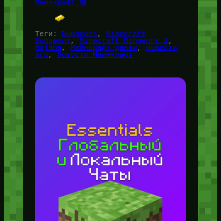
Майнкрафт 🔴
Теги:
Dungeons
, 
Minecraft
Dungeons
, 
Minecraft Dungeons 2
, 
Mojang
, 
Майнкрафт данжи
, 
Новости
игр
, 
Новости Майнкрафт