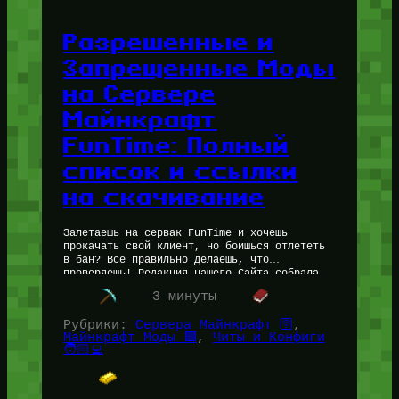
Разрешенные и
Запрещенные Моды
на Сервере
Майнкрафт
FunTime: Полный
список и ссылки
на скачивание
Залетаешь на сервак FunTime и хочешь
прокачать свой клиент, но боишься отлететь
в бан? Все правильно делаешь, что
проверяешь! Редакция нашего Сайта собрала
для Вас полный…
Читать далее…
3 минуты
Рубрики:
Сервера Майнкрафт 🛜
, 
Майнкрафт Моды 🟩
, 
Читы и Конфиги
🧑🏻‍💻