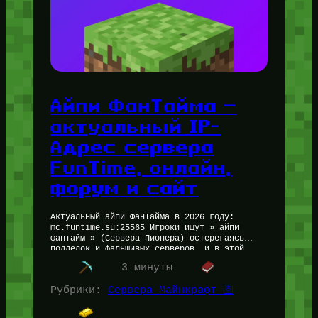
Айпи ФанТайма —
актуальный IP-
Адрес сервера
FunTime, онлайн,
форум и сайт
Актуальный айпи ФанТайма в 2026 году:
mc.funtime.su:25565 Игроки ищут » айпи
фантайм » (Сервера Пионера) остерегаясь
подделок и фальшивых серверов, и в этой
статье мы собрали…
Читать далее…
3 минуты
Рубрики:
Сервера Майнкрафт 🛜