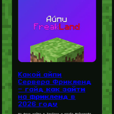
Какой айпи
Сервера Фрикленд
— гайд как зайти
на фрикленд в
2026 году