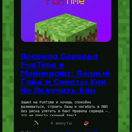
Правила Сервера
FunTime в
Майнкрафт: Полный
Гайд и Советы Как
Не Получить Бан
Зашел на FunTime и хочешь спокойно
развиваться, строить базы и нагибать в ПВП
без риска улететь в бан? Правила сервера —
это не просто скучный текст,…
Читать далее…
4 минуты