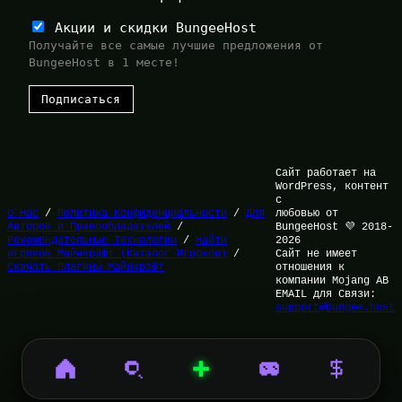
Акции и скидки BungeeHost
Получайте все самые лучшие предложения от
BungeeHost в 1 месте!
Сайт работает на
WordPress, контент
с
О Нас
/
Политика Конфиденциальности
/
Для
любовью от
Авторов и Правообладателей
/
BungeeHost 💜 2018-
Рекомендательные Технологии
/
Найти
2026
игроков Майнкрафт (Каталог Игроков)
/
Сайт не имеет
Скачать Плагины Майнкрафт
отношения к
компании Mojang AB
EMAIL для Связи:
support@bungee.host