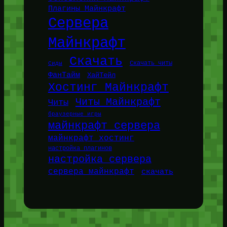
Плагины Майнкрафт
Сервера
Майнкрафт
Скачать
Сиды
Скачать читы
ФанТайм
ХайТейл
Хостинг Майнкрафт
Читы Майнкрафт
Читы
браузерные игры
майнкрафт сервера
майнкрафт хостинг
настройка плагинов
настройка сервера
сервера майнкрафт
скачать