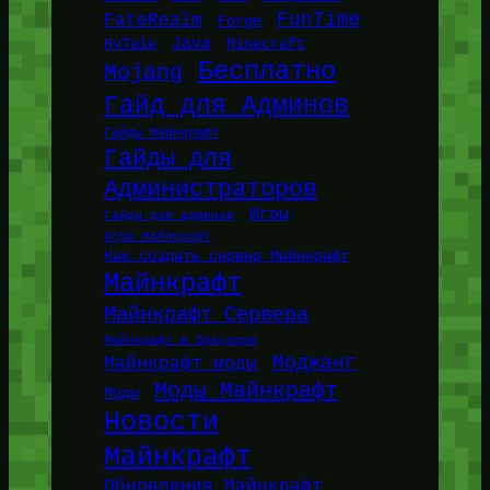
FunTime
FateRealm
Forge
Java
HyTale
Minecraft
Бесплатно
Mojang
Гайд для Админов
Гайды Майнкрафт
Гайды для
Администраторов
Игры
Гайды для админов
Игры Майнкрафт
Как создать сервер Майнкрафт
Майнкрафт
Майнкрафт Сервера
Майнкрафт в браузере
Моджанг
Майнкрафт моды
Моды Майнкрафт
Моды
Новости
Майнкрафт
Обновления Майнкрафт