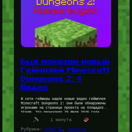
Был показан новый
Геймплей Minecraft
Dungeons 2: 4
Видео
В сети геймеры нашли новые видео геймплея
Minecraft Dungeons 2: они были обнаружены
игроками на странице проекта на площадке
Steam. Это произошло 29 Июля 2026 года.…
Читать далее…
1 минута
Рубрики:
Игры 🕹️
, 
Новости