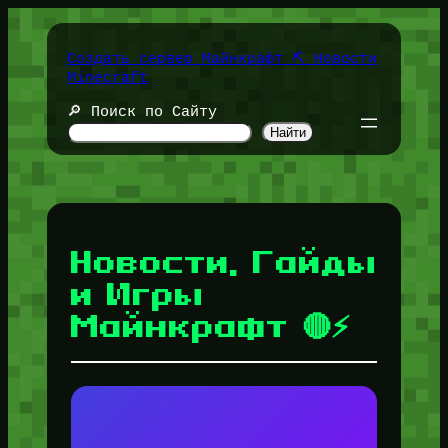
Перейти
к
содержимому
Создать сервер Майнкрафт ⛏️ Новости
Minecraft
🔎 Поиск по Сайту
Найти
Новости, Гайды
и Игры
Майнкрафт 🔴⚡