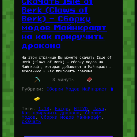
Скачать Isle of
Berk (Claws of
Berk) — Сборку
модов Майнкрафт
на как приручить
дракона
На этой странице Вы можете скачать Isle of
Berk (Claws of Berk) — сборку модов на
Майнкрафт, которая добавляет в Майнкрафт
вселенную » Как приручить дракона…
Читать далее…
3 минуты
Рубрики:
Сборки Модов Майнкрафт 🧳
Теги:
1.18
, 
Forge
, 
HTTYD
, 
Java
, 
Как приручить дракона
, 
Сборки
Модов
, 
Сборки Модов Майнкрафт
, 
скачать