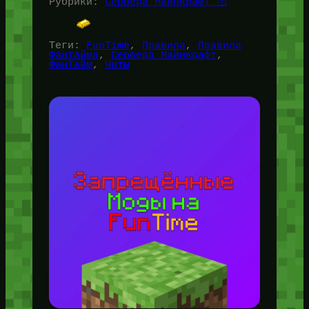
Рубрики:
Сервера Майнкрафт 🛜
Теги:
FunTime
, 
Правила
, 
Правила
Фантайма
, 
Сервера Майнкрафт
, 
ФанТайм
, 
Читы