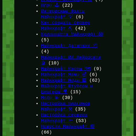
Игры 🕹️
(22)
Интересные Факты
Майнкрафт 💡
(6)
Как создать сервер
Майнкрафт ⛏️
(42)
Крипипаста Майнкрафт 😱
(5)
Майнкрафт Датапаки 📦
(4)
Майнкрафт ИИ Нейросети
🤖
(10)
Майнкрафт Карты 🗺️
(9)
Майнкрафт Мемы 🤣
(6)
Майнкрафт Моды 🟩
(62)
Майнкрафт Ютуберы и
Блогеры 🎥
(15)
Моды 💫
(30)
Настройка плагинов
Майнкрафт ⚒️
(35)
Настройка сервера
Майнкрафт 🔦
(53)
Новости Майнкрафт 🔴
(66)