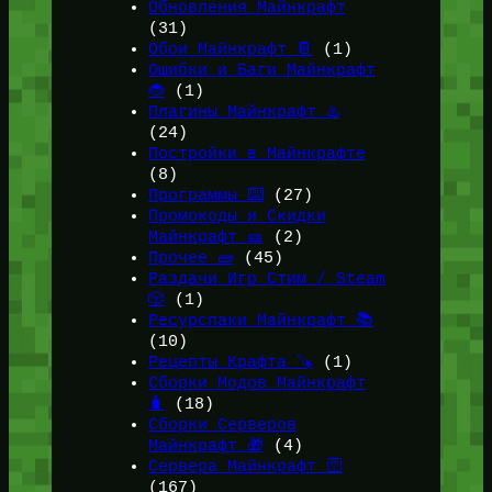
Обновления Майнкрафт
(31)
Обои Майнкрафт 📔
(1)
Ошибки и Баги Майнкрафт
🐞
(1)
Плагины Майнкрафт ♨️
(24)
Постройки в Майнкрафте
(8)
Программы ⌨️
(27)
Промокоды и Скидки
Майнкрафт 🎫
(2)
Прочее 🧱
(45)
Раздачи Игр Стим / Steam
🎲
(1)
Ресурспаки Майнкрафт 📚
(10)
Рецепты Крафта 🪚
(1)
Сборки Модов Майнкрафт
🧳
(18)
Сборки Серверов
Майнкрафт 🎁
(4)
Сервера Майнкрафт 🛜
(167)