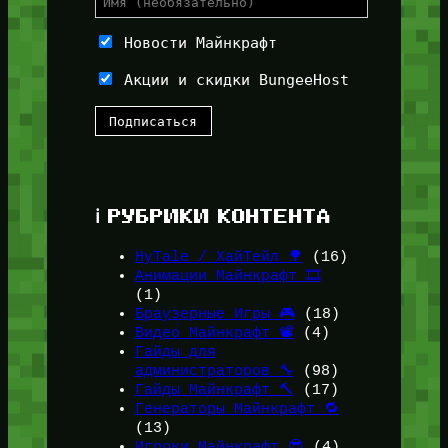
Новости Майнкрафт
Акции и скидки BungeeHost
ℹ️ РУБРИКИ КОНТЕНТА
HyTale / ХайТейл 🌳
(16)
Анимации Майнкрафт 🎞️
(1)
Браузерные Игры 🎮
(18)
Видео Майнкрафт 📽️
(4)
Гайды для
администраторов 🔧
(98)
Гайды Майнкрафт 🔨
(17)
Генераторы Майнкрафт 🔁
(13)
Игроки Майнкрафт 😎
(4)