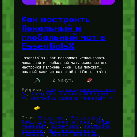
Как настроить
Локальный и
глобальный чат в
EssentialsX
EssentialsX Chat позволяет использовать
локальный и глобальный чат, основные его
настройки изложены ниже. Вам поможет
опытный Администратор Пётр (for_users) с
опытом создания Майнкрафт серверов более
2 минуты
10…
Читать далее…
Рубрики:
Гайды для администраторов
🔧
, 
Настройка плагинов Майнкрафт
⚒️
, 
Настройка сервера Майнкрафт 🔦
Теги:
Essentials
, 
EssentialsX
, 
Гайды для Администраторов
, 
Гайды
Майнкрафт
, 
Ессентиалс
, 
Настройка
плагинов
, 
Настройки сервера
Майнкрафт
, 
Плагины Майнкрафт
, 