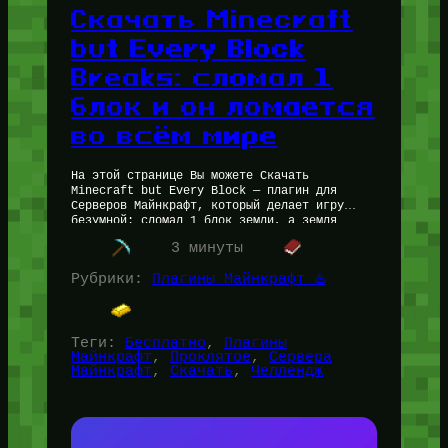
Скачать Minecraft
but Every Block
Breaks: сломал 1
блок и он ломается
во всём мире
На этой странице Вы можете Скачать
Minecraft but Every Block — плагин для
Серверов Майнкрафт, который делает игру
безумной: сломал 1 блок земли, а земля
ломается…
Читать далее…
3 минуты
Рубрики:
Плагины Майнкрафт ♨️
Теги:
Бесплатно
, 
Плагины
Майнкрафт
, 
Проклятое
, 
Сервера
Майнкрафт
, 
Скачать
, 
Челлендж