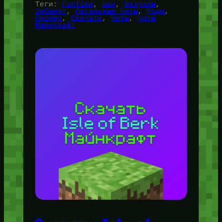
Теги:
FunTime
, 
Бан
, 
Визуалы
, 
Забанят
, 
Легальные Читы
, 
Моды
, 
Пионер
, 
Скачать
, 
Читы
, 
Читы
Майнкрафт