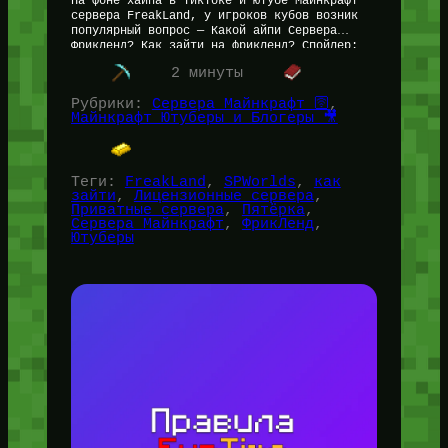
На фоне хайпа в ТикТоке и ютубе Майнкрафт
сервера FreakLand, у игроков кубов возник
популярный вопрос — Какой айпи Сервера
Фрикленд? Как зайти на фрикленд? Спойлер:…
Читать далее…
2 минуты
Рубрики:
Сервера Майнкрафт 🛜
, 
Майнкрафт Ютуберы и Блогеры 🎥
Теги:
FreakLand
, 
SPWorlds
, 
как
зайти
, 
Лицензионные сервера
, 
Приватные сервера
, 
Пятёрка
, 
Сервера Майнкрафт
, 
ФрикЛенд
, 
Ютуберы