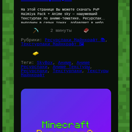
На этой странице Вы можете скачать PvP
Haimiya Pack + Anime sky — нашумевший
Текстурпак по аниме-тематике. Ресурспак
выполнен в серых тонах, добавляет в небо
Аниме-Девочек,…
Читать далее…
2 минуты
Рубрики:
Ресурспаки Майнкрафт 📚
, 
Текстурпаки Майнкрафт 🖼️
Теги:
SkyBox
, 
Аниме
, 
Аниме
Ресурспаки
, 
Аниме Текстуры
, 
Ресурспаки
, 
Текстурпаки
, 
Текстуры
Майнкрафт