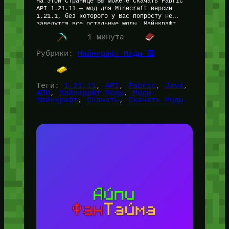
На этой странице Вы можете скачать Fabric
API 1.21.11 — мод для Minecraft версии
1.21.1, без которого у Вас попросту не
заведутся все остальные моды. Майнкрафт…
Читать далее…
1 минута
Рубрики:
Майнкрафт Моды 🟩
Теги:
1.21.11
, 
API
, 
Fabric
, 
Java
, 
АПИ
, 
Майнкрафт Моды
, 
Моды
Майнкрафт
, 
Скачать
, 
Скачать Моды