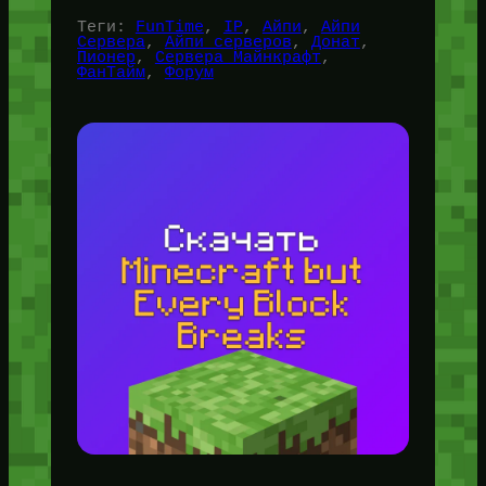
Теги:
FunTime
, 
IP
, 
Айпи
, 
Айпи
Сервера
, 
Айпи серверов
, 
Донат
, 
Пионер
, 
Сервера Майнкрафт
, 
ФанТайм
, 
Форум