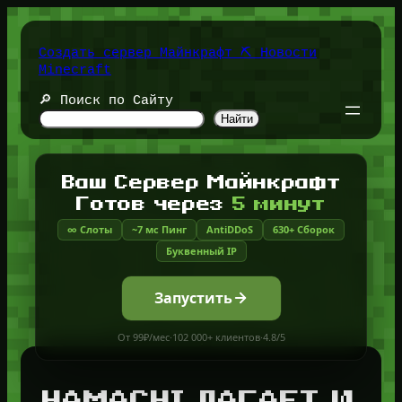
Перейти
к
содержимому
Создать сервер Майнкрафт ⛏️ Новости
Minecraft
🔎 Поиск по Сайту
Найти
Ваш Сервер Майнкрафт
Готов через
5 минут
∞ Слоты
~7 мс Пинг
AntiDDoS
630+ Сборок
Буквенный IP
Запустить
От 99₽/мес
·
102 000+ клиентов
·
4.8/5
HAMACHI ЛАГАЕТ И