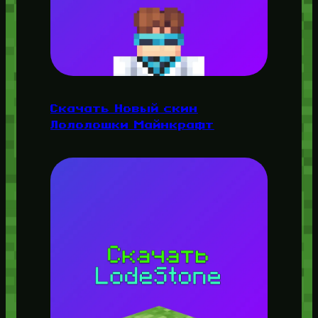
Скачать Новый скин
Лололошки Майнкрафт