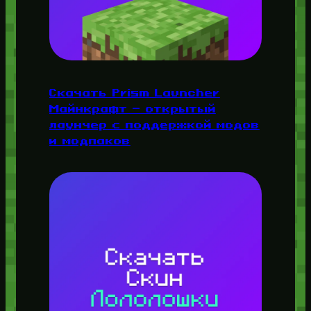
Скачать Prism Launcher
Майнкрафт — открытый
лаунчер с поддержкой модов
и модпаков