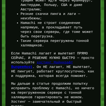
трафик может идти через Франкфурт,
Амстердам, Польшу, США и даже
Австралию;
Резкие скачки пинга и лаги —
неизбежны;
Hamachi не строит соединение
напрямую, а прокладывает путь
через свои серверы, где тоже может
быть перегрузка.
Такие сервера перегружены тонной
халявщиков.
Если Hamachi лагает и вылетает ПРЯМО
СЕЙЧАС, И РЕШЕНИЕ НУЖНО БЫСТРО — просто
используйте
хостинг Майнкрафт
BungeeHost
. Он НЕ лагает, НЕ вылетает,
НЕ пингует, работает круглосуточно, как
и поддержка, которая всегда поможет.
Мы дальше в статье продолжим попытку
исправить проблему с Hamachi, но ничего
на перегруженном сервере с тонной
халявщиков гарантировать не можем.
Хостинг — замечательный и быстрый