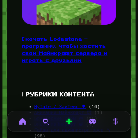
Скачать Lodestone —
программу, чтобы хостить
свои Майнкрафт сервера и
играть с друзьями
ℹ️ РУБРИКИ КОНТЕНТА
HyTale / ХайТейл 🌳
(16)
Анимации Майнкрафт 🎞️
(1)
Браузерные Игры 🎮
(18)
Видео Майнкрафт 📽️
(4)
Гайды для администраторов 🔧
(98)