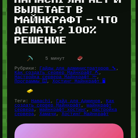
ВЫЛЕТАЕТ В
МАЙНКРАФТ — ЧТО
ДЕЛАТЬ? 100%
РЕШЕНИЕ
5 минут
Рубрики:
Гайды для администраторов 🔧
, 
Как создать сервер Майнкрафт ⛏️
, 
Настройка сервера Майнкрафт 🔦
, 
Программы ⌨️
, 
Хостинг Майнкрафт 🖥️
Теги:
Hamachi
, 
Гайд для Админов
, 
Как
создать сервер Майнкрафт
, 
майнкрафт
сервера
, 
майнкрафт хостинг
, 
настройка
сервера
, 
Хамачи
, 
Хостинг Майнкрафт