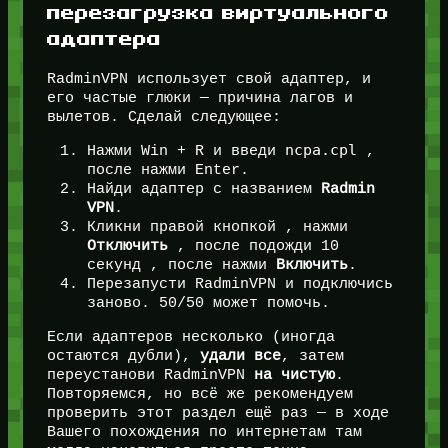
перезагрузка виртуального
адаптера
RadminVPN использует свой адаптер, и
его частые глюки — причина лагов и
вылетов. Сделай следующее:
ncpa.cpl
Нажми Win + R и введи
,
после нажми Enter.
Найди адаптер с названием
Radmin
VPN
.
Кликни правой кнопкой , нажми
Отключить
, после подожди 10
секунд , после нажми
Включить
.
Перезапусти RadminVPN и подключись
заново. 50/50 может помочь.
Если адаптеров несколько (иногда
остаются дубли),
удали все
, затем
переустанови RadminVPN
на чистую
.
Повторяемся, но всё же рекомендуем
проверить этот раздел ещё раз — в ходе
Вашего похождения по интернетам там