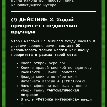
могла накопиться просто тонна
конфликтующего мусора.
(!) ДЕЙСТВИЕ 3. Задай
приоритет соединения
вручную
Чтобы Windows не выбирал между Radmin и
другими соединениями,
заставь ОС
использовать только Radmin как икону
приоритета в рамках твоей сети
:
ncpa.cpl
Снова открой
.
Кликни правой кнопкой по адаптеру
RadminVPN , нажми Свойства.
Дважды кликни по «Протокол
Интернета версии 4 (TCP/IPv4)».
Нажми «Дополнительно…» , после
убери галку
«Автоматическая
метрика»
.
В поле
«Метрика интерфейса»
введи
1
.