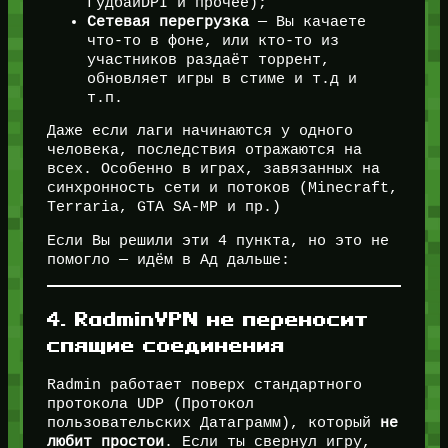
ГудбайDPI и прочее);
Сетевая перегрузка
— Вы качаете
что-то в фоне, или кто-то из
участников раздаёт торрент,
обновляет игры в стиме и т.д и
т.п.
Даже если лаги начинаются у одного
человека, последствия отражаются на
всех. Особенно в играх, завязанных на
синхронность сети и потоков (Minecraft,
Terraria, GTA SA-MP и пр.)
Если Вы решили эти 4 пункта, но это не
помогло — идём в Ад дальше:
4. RadminVPN не переносит
спящие соединения
Radmin работает поверх стандартного
протокола UDP (Протокол
пользовательских Датаграмм), который
не
любит простои
. Если ты свернул игру,