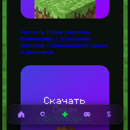
Скачать Prism Launcher
Майнкрафт — открытый
лаунчер с поддержкой модов
и модпаков