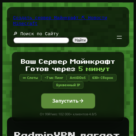
Перейти
к
содержимому
Создать сервер Майнкрафт ⛏️ Новости
Minecraft
🔎 Поиск по Сайту
Найти
Ваш Сервер Майнкрафт
Готов через
5 минут
∞ Слоты
~7 мс Пинг
AntiDDoS
630+ Сборок
Буквенный IP
Запустить
От 99₽/мес
·
102 000+ клиентов
·
4.8/5
RadminVPN лагает