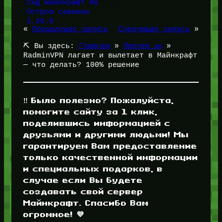
Сид майнкрафт На
Остров саванны
1.20.6
«
Предыдущая запись
Следующая запись
»
⛏️ Вы здесь:
Главная
»
Прочее 🧱
»
RadminVPN лагает и вылетает в Майнкрафт
— что делать? 100% решение
‼️ Было полезно? Пожалуйста,
помогите сайту за 1 клик,
поделившись информацией с
друзьями и другими людьми! Мы
гарантируем Вам предоставление
только качественной информации
и специальных подарков, в
случае если Вы будете
создавать свой сервер
Майнкрафт. Спасибо Вам
огромное! 💜