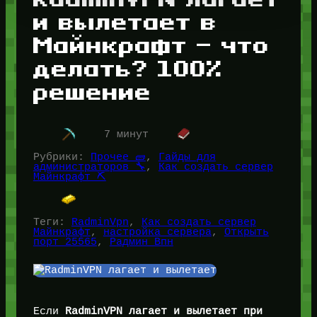
и вылетает в
Майнкрафт — что
делать? 100%
решение
7 минут
Рубрики:
Прочее 🧱
, 
Гайды для
администраторов 🔧
, 
Как создать сервер
Майнкрафт ⛏️
Теги:
RadminVpn
, 
Как создать сервер
Майнкрафт
, 
настройка сервера
, 
Открыть
порт 25565
, 
Радмин Впн
Если
RadminVPN лагает и вылетает при