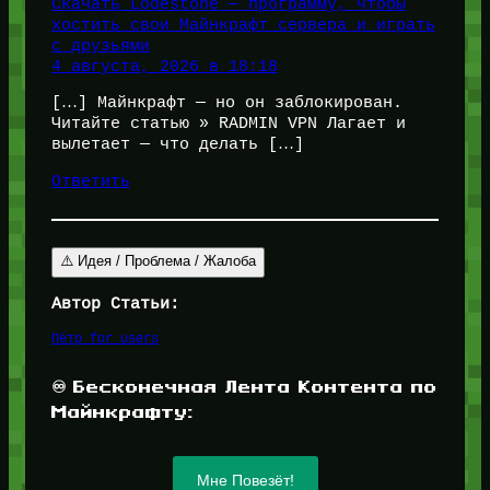
Скачать Lodestone — программу, чтобы
хостить свои Майнкрафт сервера и играть
с друзьями
4 августа, 2026 в 18:18
[…] Майнкрафт — но он заблокирован.
Читайте статью » RADMIN VPN Лагает и
вылетает — что делать […]
Ответить
⚠️ Идея / Проблема / Жалоба
Автор Статьи:
Пётр for_users
♾️ Бесконечная Лента Контента по
Майнкрафту:
Мне Повезёт!