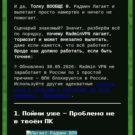
И да,
Толку ВООБЩЕ 0.
Радмин Лагает и
вылетает просто намертво и ничего не
помогает.
Сценарий знакомый? Значит, разберём всё
по порядку,
почему RadminVPN лагает,
тормозит и может внезапно вылетать
,
даже если кажется, что всё работает.
Вроде как должно работать, если быть
точнее:
‼️ Обновлено 30.05.2026: Radmin VPN не
заработает в России по 1 простой
причине — ВПН блокируются в России.
Используйте другие адекватные
способы
игры с друзьями в Майнкрафт по сети,
например — BungeeHost
.
1. Пойми уже — Проблема не
в твоём ПК